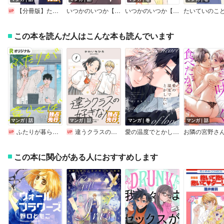
から溢れるメイク愛に、読み終えた後美意識が高くなること間違い
なしです！
【分冊版】たいていのことはめんどくさい
いつかのいつか【分冊版】
いつかのいつか【電子単行本】
また著者おすすめのコスメなんてページもあったり、面白いだけで
なくすごく参考になる作品だと思います。
この本を読んだ人はこんな本も読んでいます
メイクに自信あり！な方も、最近さぼり気味…という方も、女子力
アップにぜひ「リメイク」をおすすめします！
（編集：村田｜作成日：2016/1/5 ）
マンガ｜話
マンガ｜話
マンガ｜巻
マンガ｜話
ふたりが暮らせば【単話】
違うクラスの好きな人（話売り）
愛の温度でとかしたい【電子限定描き下ろし付き】
この本に関心がある人におすすめします