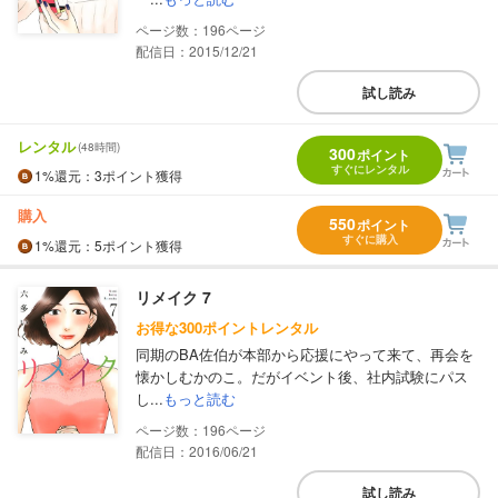
196
配信日：2015/12/21
試し読み
レンタル
(48時間)
300
ポイント
すぐにレンタル
1%
還元
：3ポイント獲得
購入
550
ポイント
すぐに購入
1%
還元
：5ポイント獲得
リメイク 7
お得な300ポイントレンタル
同期のBA佐伯が本部から応援にやって来て、再会を
懐かしむかのこ。だがイベント後、社内試験にパス
し...
もっと読む
196
配信日：2016/06/21
試し読み