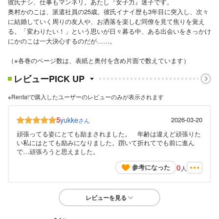
彼氏ナシ、仕事もマンネリ。あたし『女子力』迷子です。
奥村かのこは、派遣社員の25歳。彼氏イナイ歴も3年目に突入し、次々
に結婚していく周りの友人や、お洒落を楽しむ同僚を見て焦りを覚え
る。「変わりたい！」という思いが日々募る中、ある出会いをきっかけ
にかのこは一大決心するのだが……。
（※各巻のページ数は、表紙と奥付を含め片面で数えています）
レビューPICK UP
※Renta!で購入したユーザーのレビューのみが表示されます
5
yukke
2026-03-20
さん
頑張ってる姿にとても励まされました。 年齢は違えど頑張りた
い私にはとても励みになりました。躓いて折れてでも前に進ん
で…頑張ろうと思えました。
0
参考になった
人
レビューを見る