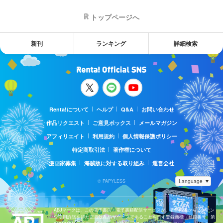
トップページへ
新刊
ランキング
詳細検索
Renta!について
ヘルプ
Q&A
お問い合わせ
作品リクエスト
ご意見ボックス
メールマガジン
アフィリエイト
利用規約
個人情報保護ポリシー
特定商取引法
著作権について
漫画家募集
海賊版に対する取り組み
運営会社
© PAPYLESS
ABJマークは、この電子書店・電子書籍配信サービスが、著作権者からコンテン
ツ使用許諾を得た正規版配信サービスであることを示す登録商標（登録番号 第