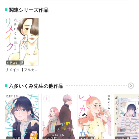
この「リメイク」はそんな美容部員の現場を描いた作品です。
関連シリーズ作品
主人公は彼氏ナシ、「女子力」迷子な25歳・奥村かのこ。
ある出会いから美容部員になる決意をしますが、一筋縄ではいかな
いことばかりで、壁にぶつかったり悩んだりしながら少しずつ成長
していきます。
仲間同士の衝突なんかも描かれていて、うわ～リアルだな～と思っ
たのですが、著者は以前美容部員をやっていたそうで納得。
美容部員という仕事やメイクへのこだわりが随所に感じられるの
も、やっぱり経験者だからなのかなと思います。
かのこを取り巻くキャラクターたちも、魅力的かつリアルにいそう
タテコミ｜話
な人たちばかりで、ものすごく感情移入できます。
リメイク【フルカラー】
かのこが働く売り場の女性たちが本当に素敵で、自分らしさを活か
していきいき働いている姿がとってもかっこいい！
六多いくみ先生の他作品
中でも個人的に好きなのが女子力ダントツ・モテ女の吉田さん。
いつも笑顔で明るくて、かのこのピンチを支えてくれる存在なので
すが、そんな彼女が本音を吐露するシーンが本当に印象的でした。
主人公はもちろんですが、そのまわりのキャラクターたちの葛藤も
丁寧に描かれている作品だなーと思います。
余談ですがキャラごとにちゃんとメイクに個性があって、さすが細
かい！と感動しました。笑
メイクを通してどんどんキレイになっていく登場人物たちや、作品
マンガ｜話
マンガ｜話
マンガ｜巻
マンガ｜巻