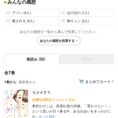
みんなの感想
アツい (9人)
ほのぼの (7人)
癒される (5人)
胸キュン (2人)
あなたの感想を一覧から選んで投票してください。
あなたの感想を投票する
話読み
巻読み
全7巻
まとめてカート
1巻から
最新巻から
リメイク 1
お得な300ポイントレンタル
奥村かのこは、派遣社員の25歳。「変わりたい！」
という思いが日々募る中、ある出会いをきっかけに
か...
もっと読む