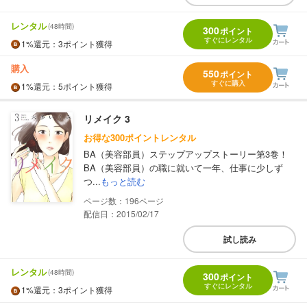
レンタル
(48時間)
300
ポイント
すぐにレンタル
1%
還元
：3ポイント獲得
購入
550
ポイント
すぐに購入
1%
還元
：5ポイント獲得
リメイク 3
お得な300ポイントレンタル
BA（美容部員）ステップアップストーリー第3巻！
BA（美容部員）の職に就いて一年、仕事に少しず
つ...
もっと読む
196
配信日：2015/02/17
試し読み
レンタル
(48時間)
300
ポイント
すぐにレンタル
1%
還元
：3ポイント獲得