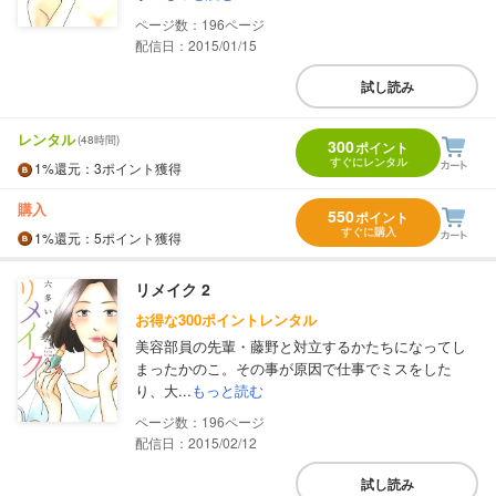
196
配信日：2015/01/15
試し読み
レンタル
(48時間)
300
ポイント
すぐにレンタル
1%
還元
：3ポイント獲得
購入
550
ポイント
すぐに購入
1%
還元
：5ポイント獲得
リメイク 2
お得な300ポイントレンタル
美容部員の先輩・藤野と対立するかたちになってし
まったかのこ。その事が原因で仕事でミスをした
り、大...
もっと読む
196
配信日：2015/02/12
試し読み