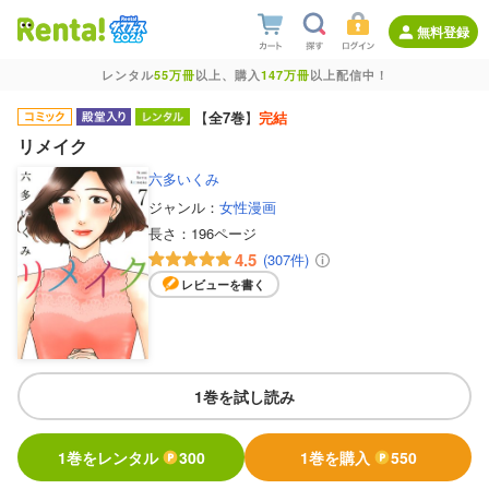
無料登録
レンタル
55万冊
以上、購入
147万冊
以上配信中！
【
全7巻
】
完結
リメイク
六多いくみ
ジャンル：
女性漫画
長さ：
196ページ
4.5
(307件)
レビューを書く
1巻を試し読み
1巻をレンタル
300
1巻を購入
550