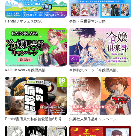
Renta!サマフェス2026
令嬢・異世界マンガ祭
KADOKAWA×令嬢倶楽部
令嬢特集ページ「令嬢倶楽部」
Renta!書店員の私的偏愛通信8月号
集英社人気作品キャンペーン