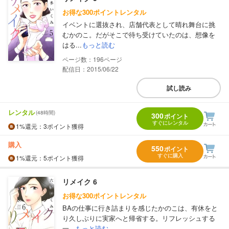
お得な300ポイントレンタル
イベントに選抜され、店舗代表として晴れ舞台に挑
むかのこ。だがそこで待ち受けていたのは、想像を
はる...
もっと読む
196
配信日：2015/06/22
試し読み
レンタル
(48時間)
300
ポイント
すぐにレンタル
1%
還元
：3ポイント獲得
購入
550
ポイント
すぐに購入
1%
還元
：5ポイント獲得
リメイク 6
お得な300ポイントレンタル
BAの仕事に行き詰まりを感じたかのこは、有休をと
り久しぶりに実家へと帰省する。リフレッシュする
一...
もっと読む