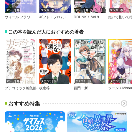
マンガ｜巻
マンガ｜巻
マンガ｜巻
マンガ｜巻
ウォール フラワーズ
ギフト・フロム・アイリス 夜明け待ちの君が咲く日の物語【かきおろし漫画付】
DRUNK！ Vol.9
この本を読んだ人におすすめの著者
マンガ｜巻
タテコミ｜話
タテコミ｜話
タテコミ｜話
プチコミック編集部
板倉梓
百門一新
ジーン＋Misou
おすすめ特集