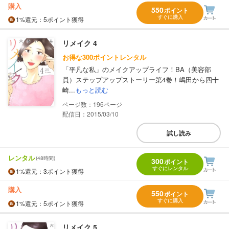
購入
550
ポイント
すぐに購入
1%
還元
：5ポイント獲得
リメイク 4
お得な300ポイントレンタル
「平凡な私」のメイクアップライフ！BA（美容部
員）ステップアップストーリー第4巻！嶋田から四十
崎...
もっと読む
196
配信日：2015/03/10
試し読み
レンタル
(48時間)
300
ポイント
すぐにレンタル
1%
還元
：3ポイント獲得
購入
550
ポイント
すぐに購入
1%
還元
：5ポイント獲得
リメイク 5