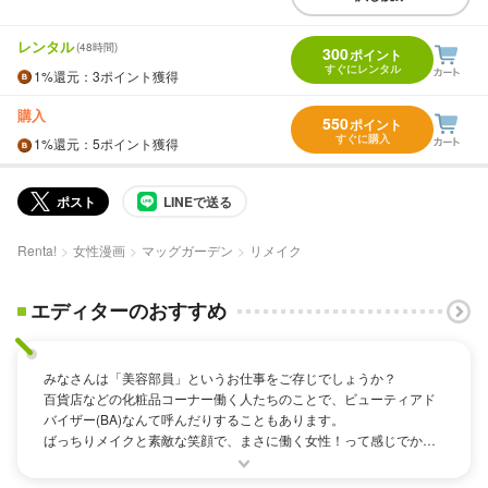
レンタル
(48時間)
300
ポイント
すぐにレンタル
1%
還元
：3ポイント獲得
購入
550
ポイント
すぐに購入
1%
還元
：5ポイント獲得
ポスト
LINEで送る
Renta!
女性漫画
マッグガーデン
リメイク
エディターのおすすめ
みなさんは「美容部員」というお仕事をご存じでしょうか？
百貨店などの化粧品コーナー働く人たちのことで、ビューティアド
バイザー(BA)なんて呼んだりすることもあります。
ばっちりメイクと素敵な笑顔で、まさに働く女性！って感じでかっ
こいいですよね。