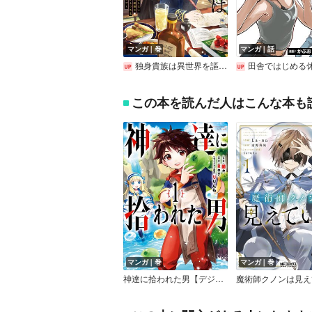
マンガ｜巻
マンガ｜話
独身貴族は異世界を謳歌する ～結婚しない男の優雅なおひとりさまライフ～
田舎ではじめる休活スローライフ～ちょっと仕事辞めて実家に
この本を読んだ人はこんな本も
マンガ｜巻
マンガ｜巻
神達に拾われた男【デジタル版限定特典付き】
魔術師クノンは見え