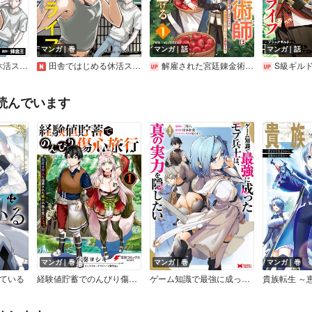
マンガ｜巻
マンガ｜話
マンガ｜話
帰るわ～（話売り）
田舎ではじめる休活スローライフ～ちょっと仕事辞めて実家に帰るわ～
解雇された宮廷錬金術師は辺境で大農園を作り上げる～祖国を追い出されたけど、最強領地でスローライフを謳歌する～【分冊版】
S級ギルドを離脱した刀鍛冶の自由な辺境スローライフ～ブラックギル
読んでいます
マンガ｜巻
マンガ｜巻
マンガ｜巻
ている
経験値貯蓄でのんびり傷心旅行 ～勇者と恋人に追放された戦士の無自覚ざまぁ～
ゲーム知識で最強に成ったモブ兵士は、真の実力を隠したい（コミック）