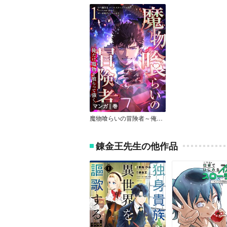
マンガ｜巻
魔物喰らいの冒険者～俺だけ魔物を喰らって強くなる～
錬金王先生の他作品