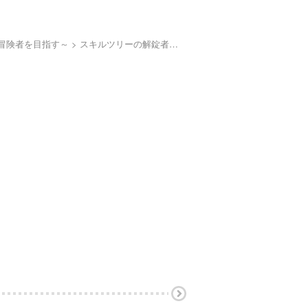
冒険者を目指す～
スキルツリーの解錠者～A級パーティーを追放されたので【解錠＆施錠】を活かして、S級冒険者を目指す～ 1