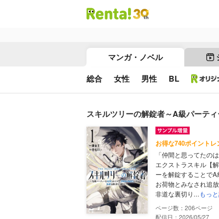
マンガ・ノベル
総合
女性
男性
BL
スキルツリーの解錠者～A級パーティ
お得な740ポイントレ
「仲間と思ってたのは
エクストラスキル【解
ーを解錠することでA
お荷物とみなされ追放
非道な裏切り...
もっと
206
配信日：2026/05/27