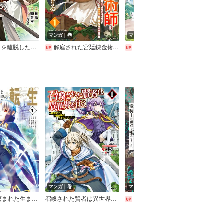
マンガ｜巻
マンガ｜巻
マン
ドから解放されて気ままに鍛冶してたら、伝説の魔刀が生まれていました～【分冊版】
解雇された宮廷錬金術師は辺境で大農園を作り上げる～祖国を追い出されたけど、最強領地でスローライフを謳歌する～
転生貴族の万能開拓～【拡大&縮小】スキルを使っていたら最強領地になりました～
転生
マンガ｜巻
マンガ｜巻
マン
貴族転生 ～恵まれた生まれから最強の力を得る～【デジタル版限定特典付き】
召喚された賢者は異世界を往く ～最強なのは不要在庫のアイテムでした～
S級ギルドを追放されたけど、実は俺だけドラゴンの言葉がわかるので、気付いたときには竜騎士の頂点を極めてました。
追放される