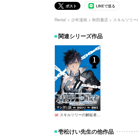
ポスト
LINEで送る
Renta!
少年漫画
秋田書店
スキルツリー
関連シリーズ作品
マンガ｜話
スキルツリーの解錠者～A級パーティーを追放されたので【解錠＆施錠】を活かして、S級冒険者を目指す～（話売り）
壱松けい先生の他作品