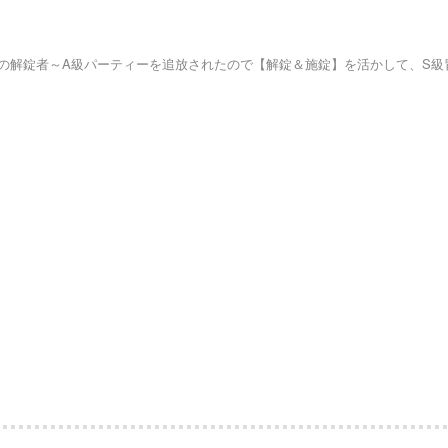
の解錠者～A級パーティーを追放されたので【解錠＆施錠】を活かして、S級