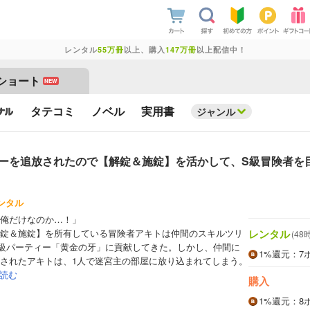
レンタル
55万冊
以上、購入
147万冊
以上配信中！
ショート
NEW
タテコミ
ノベル
実用書
ジャンル
ーを追放されたので【解錠＆施錠】を活かして、S級冒険者を目
ンタル
俺だけなのか…！」
レンタル
錠＆施錠】を所有している冒険者アキトは仲間のスキルツリ
(48
級パーティー「黄金の牙」に貢献してきた。しかし、仲間に
1%
還元
：7
されたアキトは、1人で迷宮主の部屋に放り込まれてしまう。
読む
購入
1%
還元
：8