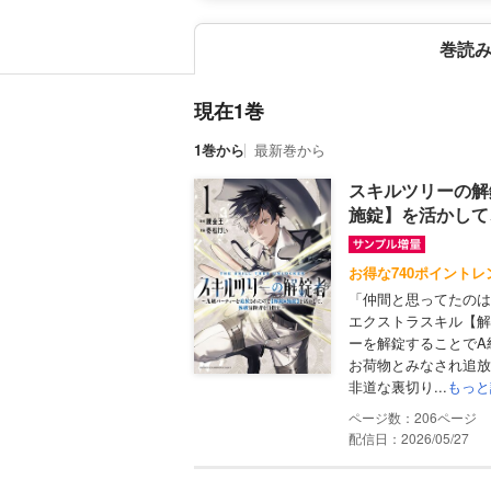
巻読
現在1巻
1巻から
最新巻から
スキルツリーの解
施錠】を活かして
お得な740ポイントレ
「仲間と思ってたのは
エクストラスキル【解
ーを解錠することでA
お荷物とみなされ追放
非道な裏切り...
もっと
206
配信日：2026/05/27