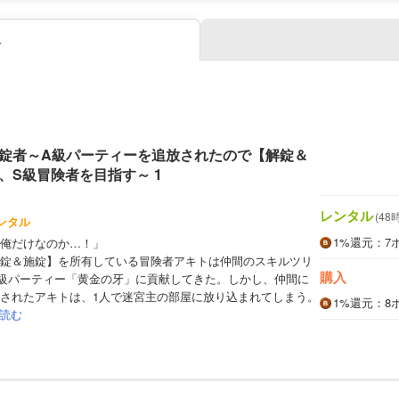
み
錠者～A級パーティーを追放されたので【解錠＆
、S級冒険者を目指す～ 1
レンタル
(48
ンタル
1%
還元
：7
俺だけなのか…！」
錠＆施錠】を所有している冒険者アキトは仲間のスキルツリ
購入
級パーティー「黄金の牙」に貢献してきた。しかし、仲間に
されたアキトは、1人で迷宮主の部屋に放り込まれてしまう。
1%
還元
：8
読む