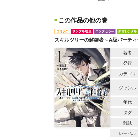
この作品の他の巻
スキルツリーの解錠者～A級パーティ
著者
発行
カテゴリ
ジャンル
年代
タグ
雑誌
レーベル