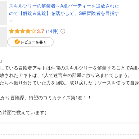
スキルツリーの解錠者～A級パーティーを追放された
ので【解錠＆施錠】を活かして、S級冒険者を目指す
～
3.7
(14件)
レビューを書く
」
している冒険者アキトは仲間のスキルツリーを解錠することでA級
放されたアキトは、1人で迷宮主の部屋に放り込まれてしまう。
たちへ振り分けていた力を回収。取り戻したリソースを使って自
上がり冒険譚、待望のコミカライズ第1巻！！
め片面で数えています）