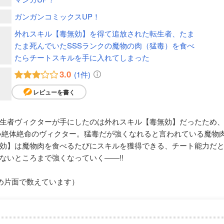
ガンガンコミックスUP！
外れスキル【毒無効】を得て追放された転生者、たま
たま死んでいたSSSランクの魔物の肉（猛毒）を食べ
たらチートスキルを手に入れてしまった
3.0
(1件)
レビューを書く
生者ヴィクターが手にしたのは外れスキル【毒無効】だったため
い絶体絶命のヴィクター。猛毒だが強くなれると言われている魔物
効】は魔物肉を食べるたびにスキルを獲得できる、チート能力だ
ないところまで強くなっていく――!!
め片面で数えています）