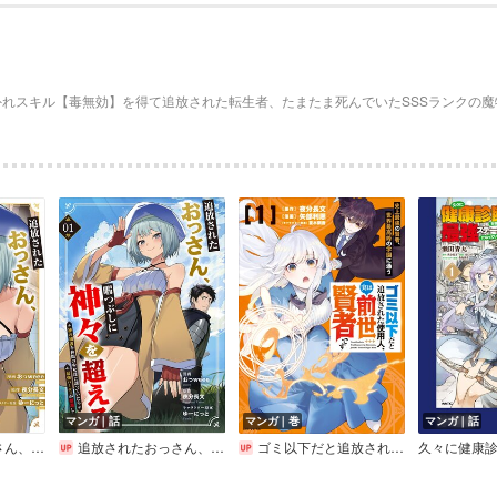
外れスキル【毒無効】を得て追放された転生者、たまたま死んでいたSSSランクの
マンガ｜話
マンガ｜巻
マンガ｜話
が爆誕した件～【電子単行本版】
追放されたおっさん、暇つぶしに神々を超える～神の加護を仲間の少女達に譲っていたら最強パーティが爆誕した件～
ゴミ以下だと追放された使用人、実は前世賢者です ～史上最強の賢者、世界最高峰の学園に通う～