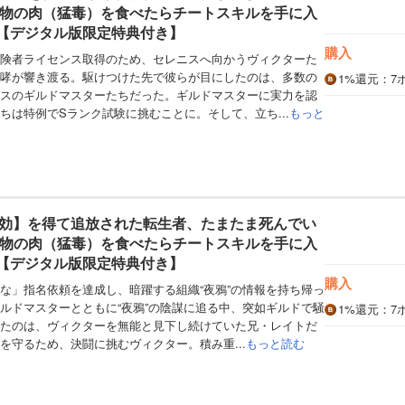
魔物の肉（猛毒）を食べたらチートスキルを手に入
巻【デジタル版限定特典付き】
購入
険者ライセンス取得のため、セレニスへ向かうヴィクターた
哮が響き渡る。駆けつけた先で彼らが目にしたのは、多数の
1%
還元
：7
スのギルドマスターたちだった。ギルドマスターに実力を認
ちは特例でSランク試験に挑むことに。そして、立ち...
もっと
効】を得て追放された転生者、たまたま死んでい
魔物の肉（猛毒）を食べたらチートスキルを手に入
巻【デジタル版限定特典付き】
購入
な」指名依頼を達成し、暗躍する組織“夜鴉”の情報を持ち帰っ
ルドマスターとともに“夜鴉”の陰謀に追る中、突如ギルドで騒
1%
還元
：7
たのは、ヴィクターを無能と見下し続けていた兄・レイトだ
を守るため、決闘に挑むヴィクター。積み重...
もっと読む