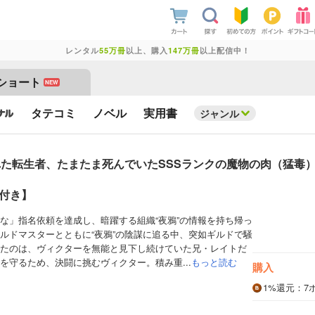
レンタル
55万冊
以上、購入
147万冊
以上配信中！
ショート
NEW
タテコミ
ノベル
実用書
ジャンル
た転生者、たまたま死んでいたSSSランクの魔物の肉（猛毒
典付き】
な」指名依頼を達成し、暗躍する組織“夜鴉”の情報を持ち帰っ
ルドマスターとともに“夜鴉”の陰謀に追る中、突如ギルドで騒
たのは、ヴィクターを無能と見下し続けていた兄・レイトだ
を守るため、決闘に挑むヴィクター。積み重...
もっと読む
購入
1%
還元
：7