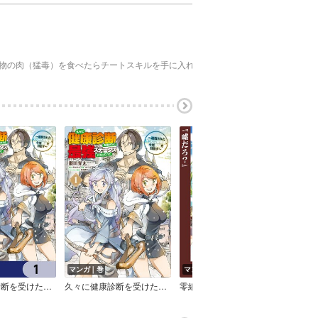
魔物の肉（猛毒）を食べたらチートスキルを手に入れてしまった【デジタル版限定特
マンガ｜巻
マンガ｜話
マン
久々に健康診断を受けたら最強ステータスになっていた ～追放されたオッサン冒険者、今更英雄を目指す～【分冊版】
久々に健康診断を受けたら最強ステータスになっていた ～追放されたオッサン冒険者、今更英雄を目指す～
零細奴隷商人、一人も奴隷が売れなかったので売れ残り少女たちと辺境でスローライフをする～毎日優しく接していたら、いつの間にか勝手に魔物を狩るようになってきた。え、この子たち最強種の魔族だったの？～【分冊版】