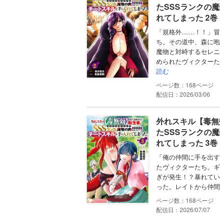
たSSSランクの
れてしまった 2
「規格外……！！」冒
ち。その道中、森に咆
魔物と対峙するセレニ
められたヴィクターた
読む
168
配信日：2026/03/06
外れスキル【毒無
たSSSランクの
れてしまった 3
「俺の仲間に手を出す
たヴィクターたち。ギ
ぎが発生！？暴れてい
った。レイトから仲間
168
配信日：2026/07/07