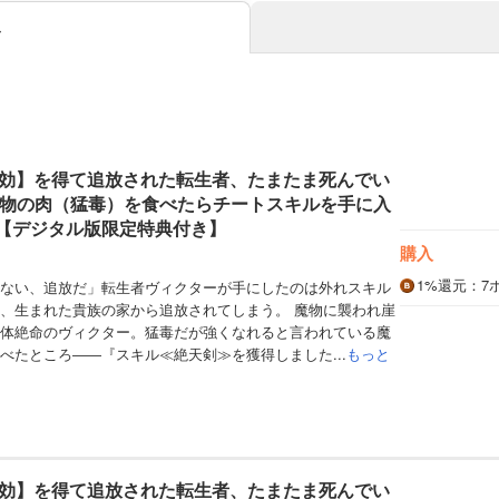
み
効】を得て追放された転生者、たまたま死んでい
魔物の肉（猛毒）を食べたらチートスキルを手に入
巻【デジタル版限定特典付き】
購入
1%
還元
：7
ない、追放だ」転生者ヴィクターが手にしたのは外れスキル
、生まれた貴族の家から追放されてしまう。 魔物に襲われ崖
体絶命のヴィクター。猛毒だが強くなれると言われている魔
べたところ――『スキル≪絶天剣≫を獲得しました...
もっと
効】を得て追放された転生者、たまたま死んでい