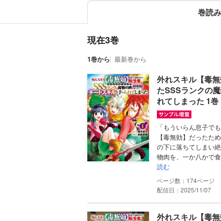
巻読
現在3巻
1巻から
最新巻から
外れスキル【毒無
たSSSランクの
れてしまった 1
「もういらん息子でも
【毒無効】だったため
の下に落ちてしまい絶
物肉を、一か八かで食
読む
174
配信日：2025/11/07
外れスキル【毒無