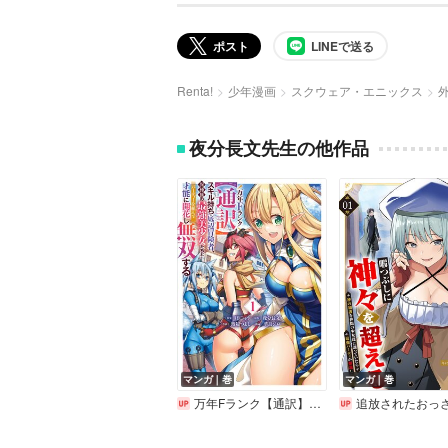
ポスト
LINEで送る
Renta!
少年漫画
スクウェア・エニックス
夜分長文先生の他作品
マンガ｜巻
マンガ｜巻
万年Fランク【通訳】スキル持ち底辺冒険者、異種族の最強美少女たちとパーティーを組んで才能に開花し無双する【デジタル版限定特典付き】
追放されたおっさん、暇つぶしに神々を超える～神の加護を仲間の少女達に譲っていたら最強パーティ