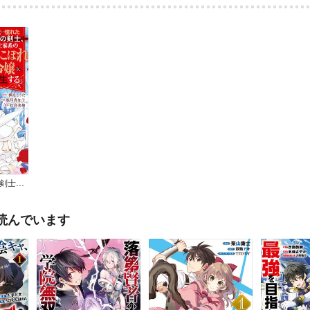
騎士に憧れた最強の剣士、騎士家系の落ちこぼれ令嬢に転生する。 1巻【試し読み増量版】
読んでいます