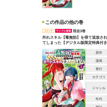
この作品の他の巻
現在3巻
外れスキル【毒無効】を得て追放され
てしまった【デジタル版限定特典付
原作
漫画
発行
カテゴリ
ジャンル
年代
雑誌