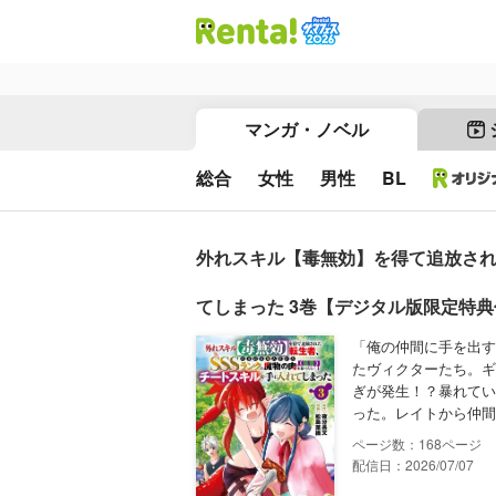
マンガ・ノベル
総合
女性
男性
BL
外れスキル【毒無効】を得て追放され
てしまった 3巻【デジタル版限定特
「俺の仲間に手を出す
たヴィクターたち。ギ
ぎが発生！？暴れてい
った。レイトから仲間
168
配信日：2026/07/07