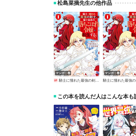
松島菜摘先生の他作品
マンガ｜巻
マンガ｜巻
騎士に憧れた最強の剣士、騎士家系の落ちこぼれ令嬢に転生する。【デジタル版限定特典付き】
この本を読んだ人はこんな本も