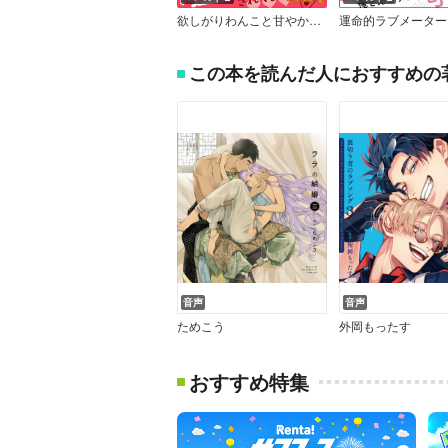
欲しがりわんこと甘やかし【単行本版】（Renta！限定描き下ろし付）
この本を読んだ人におすすめの
音声
音声
ためこう
外岡もったす
おすすめ特集