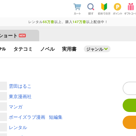
レンタル
55万冊
以上、購入
147万冊
以上配信中！
ショート
NEW
タテコミ
ノベル
実用書
ジャンル
雲田はるこ
東京漫画社
マンガ
ボーイズラブ漫画
短編集
レンタル