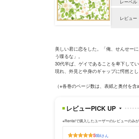
レーベル
レビュー
美しい君に恋をした。「俺、せんせーに
う喋るな」。
30代半ば、ゲイであることを卑下して
現れ、外見と中身のギャップに愕然とし
（※各巻のページ数は、表紙と奥付を含
レビューPICK UP
※Renta!で購入したユーザーのレビューのみ
5
tibi
さん