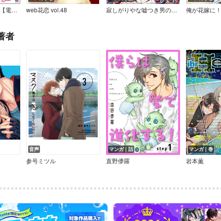
運命的ラブメーター【電子限定2Pかきおろし漫画付】
web花恋 vol.48
寂しがりやな嘘つき男の落とし方
著者
音声
マンガ｜話
マンガ｜巻
参号ミツル
直野儚羅
岩本薫