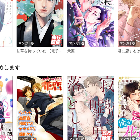
マンガ｜巻
マンガ｜巻
マンガ｜巻
拈華を待っていた 【電子限定特典付き】
天稟
めします
マンガ｜巻
マンガ｜話
マンガ｜巻