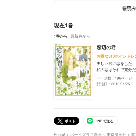
巻読
現在1巻
1巻から
最新巻から
窓辺の君
お得な310ポイントレ
美しい君に恋をした。
私の恋はそれで充分だ
196
配信日：2010/01/26
ポスト
LINEで送る
Renta!
ボーイズラブ漫画
東京漫画社
窓