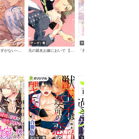
マンガ｜巻
マンガ｜話
マン
君に恋するはずがない─スイート篇─【電子限定おまけ付き】
兄の親友お嫁においで 【電子限定おまけマンガ付】
「美しい彼」番外編集【電子限定版】
コ
マンガ｜巻
マンガ｜話
マン