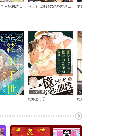
俺が花嫁に！？～契約結婚のはずがまさかの溺愛ですか？～【合冊版】
獣王子は運命の恋を離さない 合冊版
愛し方、ヘタ過ぎかよ！
マンガ｜巻
タテコミ｜話
音声
鳥海よう子
ながべ
とと