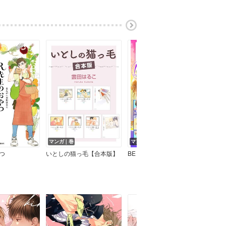
マンガ｜巻
マンガ｜巻
マン
つ
いとしの猫っ毛【合本版】
BE・LOVE40周年記念 これぞ王道!名作勢ぞろいフェア 無料試し読みパック