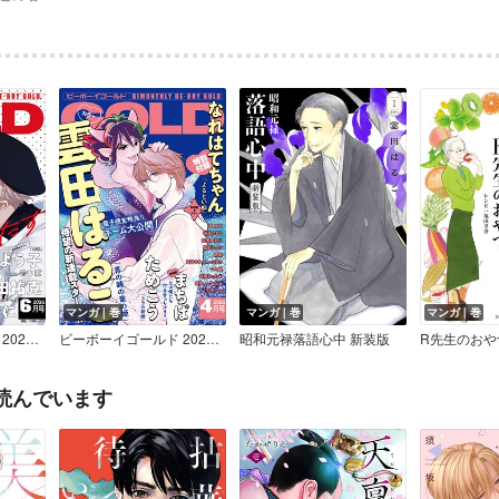
マンガ｜巻
マンガ｜巻
マンガ｜巻
ビーボーイゴールド 2026年6月号【電子限定外岡もったす先生ネーム付】
ビーボーイゴールド 2026年4月号【電子限定雲田はるこ先生ネーム付】
昭和元禄落語心中 新装版
R先生のおや
読んでいます