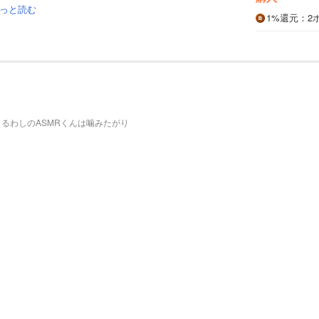
っと読む
1%
還元
：2
うるわしのASMRくんは噛みたがり