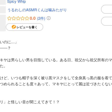
Spicy Whip
うるわしのASMRくんは噛みたがり
0.0
(2件)
レビューを書く
いのに…」
――？
キヤは男らしい男を目指している。ある日、祖父から祖父所有の
た。
けど、いつも帽子を深く被り黒マスクをして全身真っ黒の服を着
つめられることも度々あって、マキヤにとって麗は近づきたくな
リ」と怪しい音が聞こえてきて！？