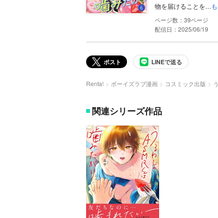
物を届けることを...
も
39
配信日：2025/06/19
ポスト
LINEで送る
Renta!
ボーイズラブ漫画
コスミック出版
関連シリーズ作品