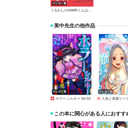
マンガ｜巻
うるわしのASMRくんは噛みたがり【単行本版】【電子限定特典付】
美中先生の他作品
マンガ｜巻
マンガ｜話
ホラー シルキー Vol.52
人魚と逃避リーマンのあまい海暮らし ―瀬戸内あやかし廃校カ
この本に関心がある人におすす