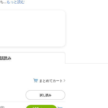
..
もっと読む
話読み
まとめてカート
試し読み
時間)