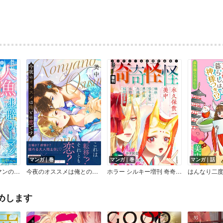
マンガ｜巻
マンガ｜巻
マンガ｜話
フェ―［1話売り］
今夜のオススメは俺との恋です【電子単行本版】【限定特典付】
ホラー シルキー増刊 奇奇怪怪 Vol.7
めします