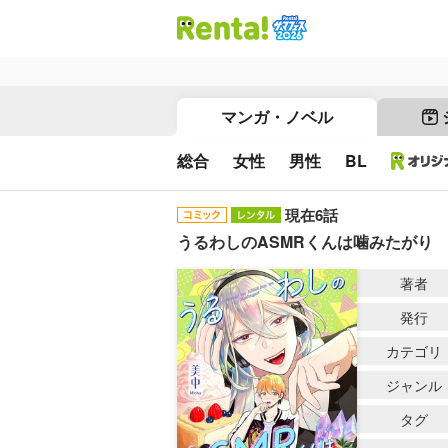
マンガ・ノベル
総合
女性
男性
BL
現在6話
うるわしのASMRくんは噛みたがり
著者
発行
カテゴリ
ジャンル
タグ