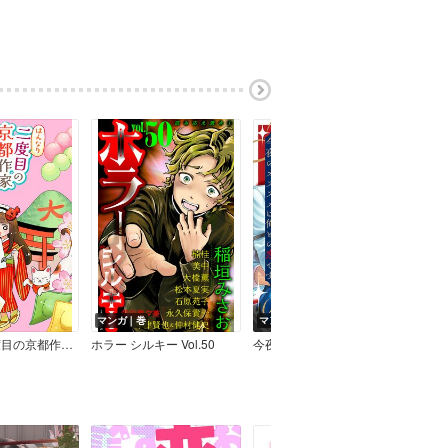
マンガ｜巻
マンガ｜巻
マン
はんなり二度目の京都作家暮らしは神様つき！？［1話売り］
ホラー シルキー Vol.50
今夜のオススメは俺との恋です
ホラー