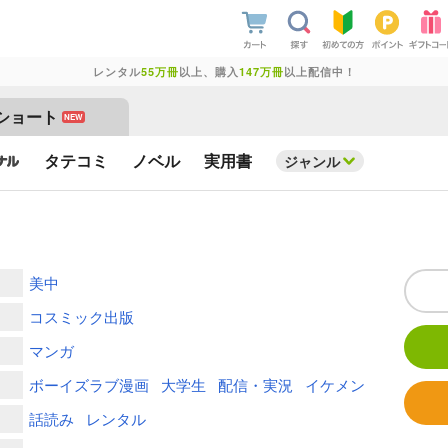
レンタル
55万冊
以上、購入
147万冊
以上配信中！
ショート
NEW
タテコミ
ノベル
実用書
ジャンル
美中
コスミック出版
マンガ
ボーイズラブ漫画
大学生
配信・実況
イケメン
話読み
レンタル