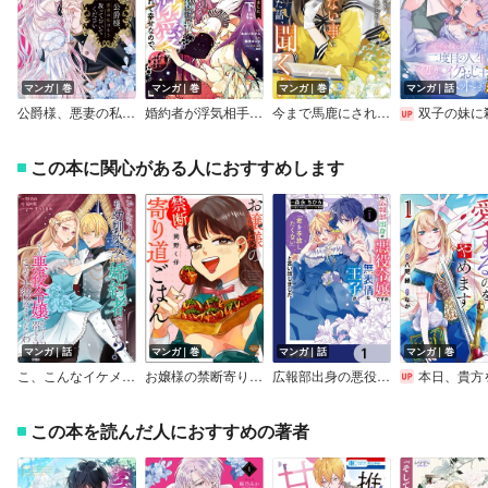
マンガ｜巻
マンガ｜巻
マンガ｜巻
マンガ｜話
公爵様、悪妻の私はもう放っておいてください【特典付き】
婚約者が浮気相手と駆け落ちしました。王子殿下に溺愛されて幸せなので、今さら戻りたいと言われても困ります。
今まで馬鹿にされていた気弱令嬢に転生したら、とんでもない事になった話、聞く？
双子の妹に殺された姉、二度目の人生は初恋のイケおじ王弟にフルベットします
この本に関心がある人におすすめします
マンガ｜話
マンガ｜巻
マンガ｜話
マンガ｜巻
こ、こんなイケメンが私の幼馴染みで婚約者ですって？ さすが悪役令嬢、それくらいの器じゃなければこんな大役務まらないわ 【連載版】
お嬢様の禁断寄り道ごはん 【かきおろし漫画付】
広報部出身の悪役令嬢ですが、無表情な王子が「君を手放したくない」と言い出しました【分冊版】
本日、貴方を愛するのをやめます 王妃と不倫した貴方が悪いの
この本を読んだ人におすすめの著者