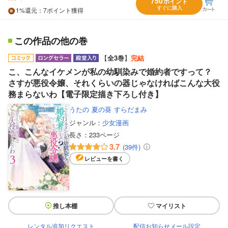
750
ポイント
すぐに購入
1%
還元
：7ポイント獲得
この作品の他の巻
【
全3巻
】
完結
こ、こんなイケメンが私の幼馴染みで婚約者ですって？
さすが悪役令嬢、それくらいの器じゃなければこんな大役
務まらないわ【電子限定描き下ろし付き】
うたの
夏の葵
すらだまみ
ジャンル：
少女漫画
長さ：
233ページ
3.7
(39件)
レビューを書く
推し本棚
マイリスト
レンタル追加リクエスト
配信お知らせメール設定