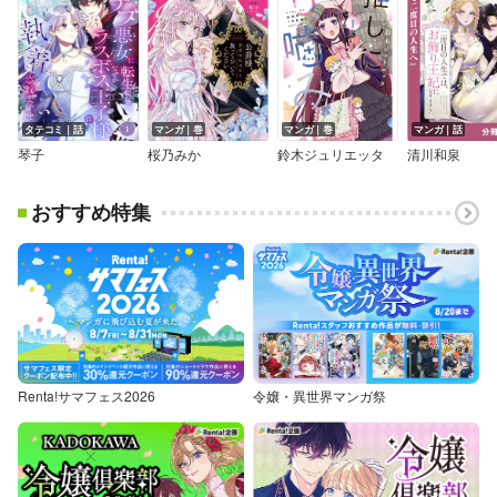
タテコミ｜話
マンガ｜巻
マンガ｜巻
マンガ｜話
琴子
桜乃みか
鈴木ジュリエッタ
清川和泉
おすすめ特集
Renta!サマフェス2026
令嬢・異世界マンガ祭