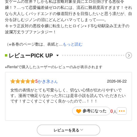
女ゲームの世界？しかも私は攻略対象全員にエロ仕掛けする悪役令
嬢！？…って恋愛偏差値ゼロの私には、流石に難易度高すぎます！それ
なら大人しくバッドエンドの修道院行きを目指したいと思う凛だが、自
分を訝しむジノンの沼にどんどんハマってしまって――。
キャラ正反対の悪役令嬢に転生したヒロイン×ドSな幼馴染み王太子の
波瀾万丈ラブファンタジー！
（※各巻のページ数は、表紙と...
もっと読む
レビューPICK UP
※Renta!で購入したユーザーのレビューのみが表示されます
5
かき氷
2026-06-22
さん
女性の表情がとても可愛らしく、切ない心情が伝わりやすいで
す。漫画で物足りなかった方には是非小説を読んでいただきたい
です！すごくすごくすごく良かったので…！！！
0
参考になった
人
レビューを見る