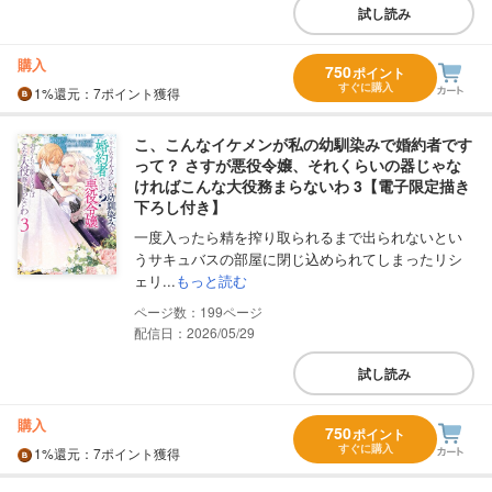
試し読み
購入
750
ポイント
すぐに購入
1%
還元
：7ポイント獲得
こ、こんなイケメンが私の幼馴染みで婚約者です
って？ さすが悪役令嬢、それくらいの器じゃな
ければこんな大役務まらないわ 3【電子限定描き
下ろし付き】
一度入ったら精を搾り取られるまで出られないとい
うサキュバスの部屋に閉じ込められてしまったリシ
ェリ...
もっと読む
199
配信日：2026/05/29
試し読み
購入
750
ポイント
すぐに購入
1%
還元
：7ポイント獲得