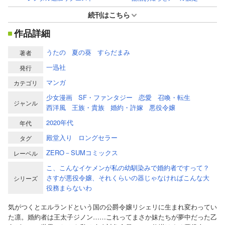
続刊はこちら
作品詳細
うたの
夏の葵
すらだまみ
著者
一迅社
発行
マンガ
カテゴリ
少女漫画
SF・ファンタジー
恋愛
召喚・転生
ジャンル
西洋風
王族・貴族
婚約・許嫁
悪役令嬢
2020年代
年代
殿堂入り
ロングセラー
タグ
ZERO－SUMコミックス
レーベル
こ、こんなイケメンが私の幼馴染みで婚約者ですって？
さすが悪役令嬢、それくらいの器じゃなければこんな大
シリーズ
役務まらないわ
気がつくとエルランドという国の公爵令嬢リシェリに生まれ変わってい
た凛。婚約者は王太子ジノン……これってまさか妹たちが夢中だった乙