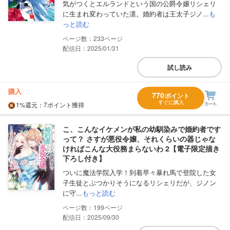
気がつくとエルランドという国の公爵令嬢リシェリ
に生まれ変わっていた凛。婚約者は王太子ジノ...
も
っと読む
233
配信日：2025/01/31
試し読み
購入
770
ポイント
すぐに購入
1%
還元
：7ポイント獲得
こ、こんなイケメンが私の幼馴染みで婚約者です
って？ さすが悪役令嬢、それくらいの器じゃな
ければこんな大役務まらないわ 2【電子限定描き
下ろし付き】
ついに魔法学院入学！到着早々暴れ馬で登院した女
子生徒とぶつかりそうになるリシェリだが、ジノン
に守...
もっと読む
199
配信日：2025/09/30