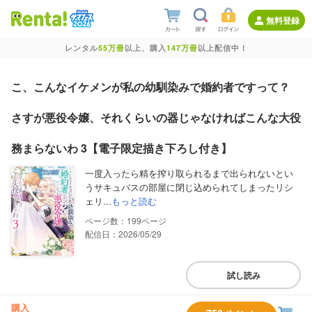
無料登録
レンタル
55万冊
以上、購入
147万冊
以上配信中！
こ、こんなイケメンが私の幼馴染みで婚約者ですって？
さすが悪役令嬢、それくらいの器じゃなければこんな大役
務まらないわ 3【電子限定描き下ろし付き】
一度入ったら精を搾り取られるまで出られないとい
うサキュバスの部屋に閉じ込められてしまったリシ
ェリ...
もっと読む
199
配信日：2026/05/29
試し読み
購入