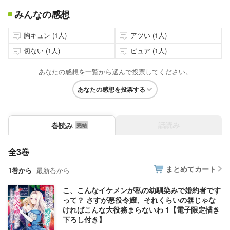
みんなの感想
胸キュン (1人)
アツい (1人)
切ない (1人)
ピュア (1人)
あなたの感想を一覧から選んで投票してください。
あなたの感想を投票する
話読み
巻読み
全3巻
まとめてカート
1巻から
最新巻から
こ、こんなイケメンが私の幼馴染みで婚約者です
って？ さすが悪役令嬢、それくらいの器じゃな
ければこんな大役務まらないわ 1【電子限定描き
下ろし付き】