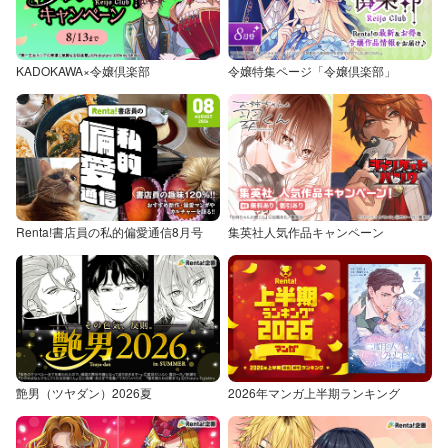
KADOKAWA×令嬢倶楽部
令嬢特集ページ「令嬢倶楽部」
Renta!書店員の私的偏愛通信8月号
集英社人気作品キャンペーン
艶男（ツヤダン）2026夏
2026年マンガ上半期ランキング