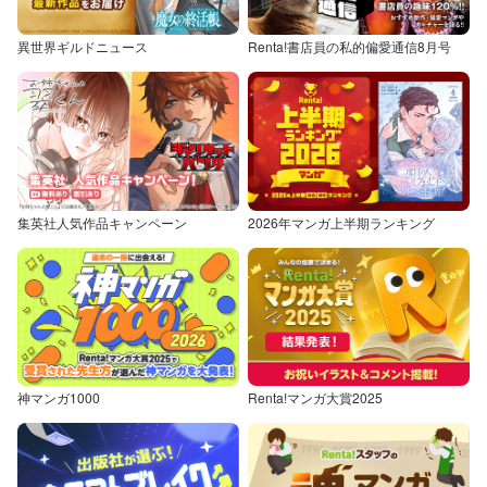
異世界ギルドニュース
Renta!書店員の私的偏愛通信8月号
集英社人気作品キャンペーン
2026年マンガ上半期ランキング
神マンガ1000
Renta!マンガ大賞2025