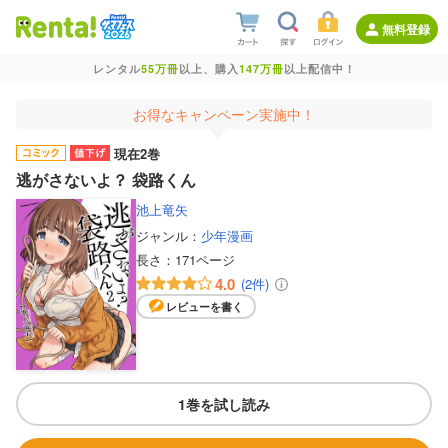
無料登録
レンタル
55万冊
以上、購入
147万冊
以上配信中！
お得なキャンペーン実施中！
現在2巻
逃がさないよ？ 袋路くん
池上竜矢
ジャンル：
少年漫画
長さ：
171ページ
4.0
(2件)
レビューを書く
1巻を試し読み