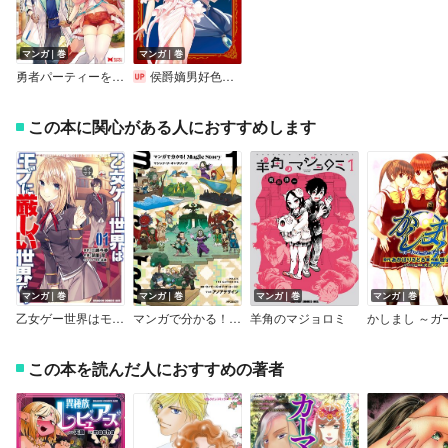
マンガ｜巻
マンガ｜巻
勇者パーティーを追放された白魔導師、Sランク冒険者に拾われる～この白魔導師が規格外すぎる～（コミック）
侯爵嫡男好色物語 ～異世界ハーレム英雄戦記～
この本に関心がある人におすすめします
マンガ｜巻
マンガ｜巻
マンガ｜巻
マンガ｜巻
乙女ゲー世界はモブに厳しい世界です
マンガで分かる！Magic Story
羊角のマジョロミ
この本を読んだ人におすすめの著者