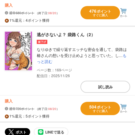
購入
476
ポイント
通常680ポイント
（終了日:
08/20
）
すぐに購入
1%
還元
：4ポイント獲得
逃がさないよ？ 袋路くん（2）
なりゆきで繰り返すエッチな密会を通して、袋路は
椿さんの想いを受け止めようと思っていた。し...
も
っと読む
169
配信日：2025/11/26
試し読み
購入
504
ポイント
通常720ポイント
（終了日:
08/20
）
すぐに購入
1%
還元
：5ポイント獲得
ポスト
LINEで送る