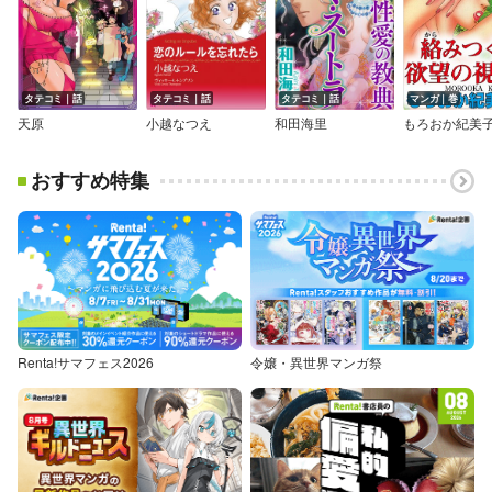
タテコミ｜話
タテコミ｜話
タテコミ｜話
マンガ｜巻
天原
小越なつえ
和田海里
もろおか紀美
おすすめ特集
Renta!サマフェス2026
令嬢・異世界マンガ祭