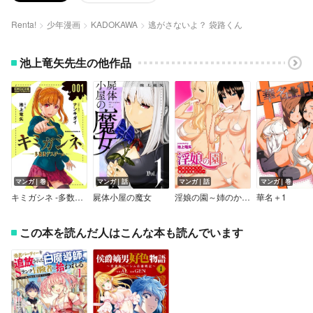
Renta!
少年漫画
KADOKAWA
逃がさないよ？ 袋路くん
池上竜矢先生の他作品
マンガ｜巻
マンガ｜話
マンガ｜話
マンガ｜巻
キミガシネ ‐多数決デスゲーム‐
屍体小屋の魔女
淫娘の園～姉のかわりに僕が女子校に！？～
華名＋1
この本を読んだ人はこんな本も読んでいます