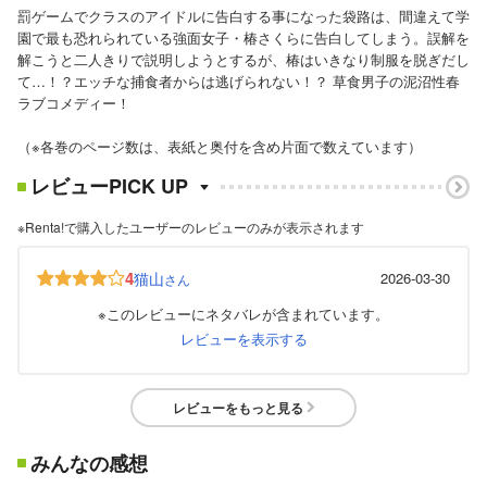
罰ゲームでクラスのアイドルに告白する事になった袋路は、間違えて学
園で最も恐れられている強面女子・椿さくらに告白してしまう。誤解を
解こうと二人きりで説明しようとするが、椿はいきなり制服を脱ぎだし
て…！？エッチな捕食者からは逃げられない！？ 草食男子の泥沼性春
ラブコメディー！
（※各巻のページ数は、表紙と奥付を含め片面で数えています）
レビューPICK UP
※Renta!で購入したユーザーのレビューのみが表示されます
4
猫山
2026-03-30
さん
※このレビューにネタバレが含まれています。
レビューを表示する
レビューをもっと見る
みんなの感想