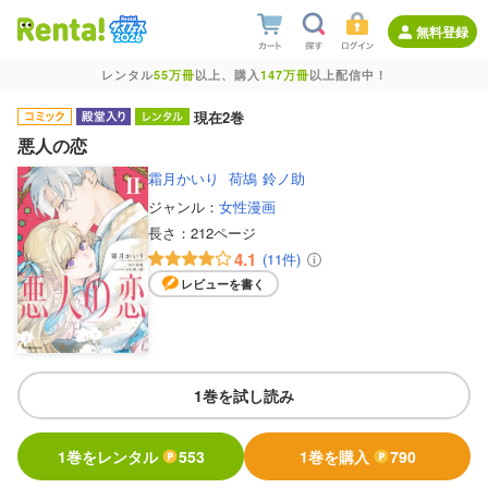
無料登録
レンタル
55万冊
以上、購入
147万冊
以上配信中！
現在2巻
悪人の恋
霜月かいり
荷鴣
鈴ノ助
ジャンル：
女性漫画
長さ：
212ページ
4.1
(11件)
レビューを書く
1巻を試し読み
1巻をレンタル
553
1巻を購入
790