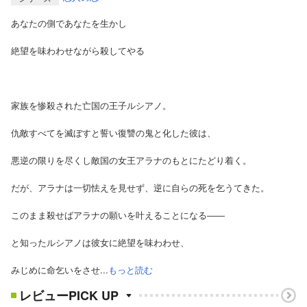
あなたの側であなたを生かし
絶望を味わわせながら殺してやる
家族を惨殺された亡国の王子ルシアノ。
仇敵すべてを滅ぼすと誓い復讐の鬼と化した彼は、
悪逆の限りを尽くし敵国の女王アラナのもとにたどり着く。
だが、アラナは一切怯えを見せず、逆に自らの死を乞うてきた。
このまま殺せばアラナの願いを叶えることになる――
と知ったルシアノは彼女に絶望を味わわせ、
みじめに命乞いをさせ...
もっと読む
レビューPICK UP