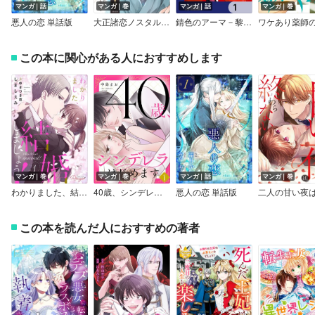
マンガ｜話
マンガ｜巻
マンガ｜話
マンガ｜巻
悪人の恋 単話版
大正諸恋ノスタルジー～文豪と女たちの恋煩い～
錆色のアーマ－黎明－【分冊版】
この本に関心がある人におすすめします
マンガ｜巻
マンガ｜巻
マンガ｜話
マンガ｜巻
わかりました、結婚しましょう！【合冊版】
40歳、シンデレラはじめます【電子単行本版】
悪人の恋 単話版
この本を読んだ人におすすめの著者