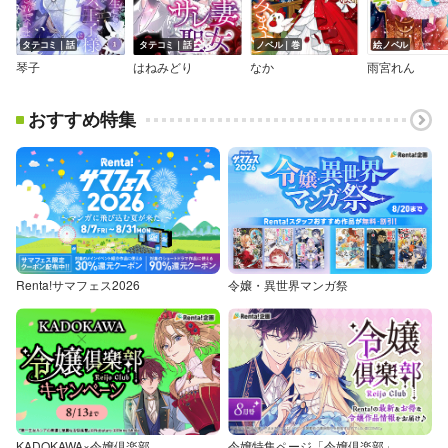
タテコミ｜話
タテコミ｜話
ノベル｜巻
絵ノベル
琴子
はねみどり
なか
雨宮れん
おすすめ特集
Renta!サマフェス2026
令嬢・異世界マンガ祭
KADOKAWA×令嬢倶楽部
令嬢特集ページ「令嬢倶楽部」