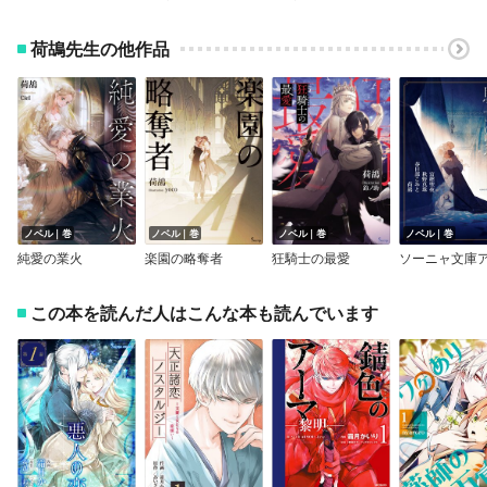
荷鴣先生の他作品
ノベル｜巻
ノベル｜巻
ノベル｜巻
ノベル｜巻
純愛の業火
楽園の略奪者
狂騎士の最愛
この本を読んだ人はこんな本も読んでいます