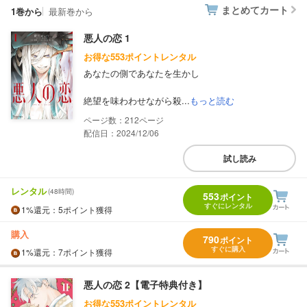
まとめてカート
1巻から
最新巻から
悪人の恋 1
お得な553ポイントレンタル
あなたの側であなたを生かし
絶望を味わわせながら殺...
もっと読む
212
配信日：2024/12/06
試し読み
レンタル
(48時間)
553
ポイント
すぐにレンタル
1%
還元
：5ポイント獲得
購入
790
ポイント
すぐに購入
1%
還元
：7ポイント獲得
悪人の恋 2【電子特典付き】
お得な553ポイントレンタル