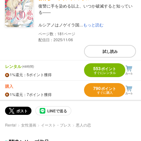
復讐に手を染める以上、いつか破滅すると知ってい
る――
ルシアノはノゲイラ国...
もっと読む
181
配信日：2025/11/06
試し読み
レンタル
(48時間)
553
ポイント
すぐにレンタル
1%
還元
：5ポイント獲得
購入
790
ポイント
すぐに購入
1%
還元
：7ポイント獲得
ポスト
LINEで送る
Renta!
女性漫画
イースト・プレス
悪人の恋