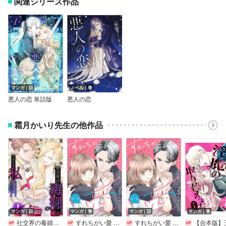
関連シリーズ作品
マンガ｜話
ノベル｜巻
悪人の恋 単話版
悪人の恋
霜月かいり先生の他作品
マンガ｜話
マンガ｜巻
マンガ｜話
マンガ｜巻
社交界の毒婦とよばれる私～素敵な辺境伯令息に腕を折られたので、責任とってもらいます～［ばら売り］
すれちがい愛 ～結納の日に渡されたのは、一枚の契約書でした～
すれちがい愛 ～結納の日に渡されたのは、一枚の契約書でした～ 分冊版
【合本版】王子様は淫魔の取り替えっ子でした 貞淑な令嬢をダメにするニョロの誘惑【描き下ろし