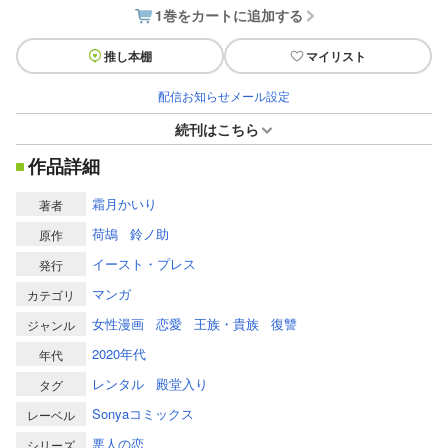
1巻をカートに追加する
推し本棚
マイリスト
配信お知らせメール設定
続刊はこちら
作品詳細
霜月かいり
著者
荷鴣
鈴ノ助
原作
イースト・プレス
発行
マンガ
カテゴリ
女性漫画
恋愛
王族・貴族
復讐
ジャンル
2020年代
年代
レンタル
殿堂入り
タグ
Sonyaコミックス
レーベル
悪人の恋
シリーズ