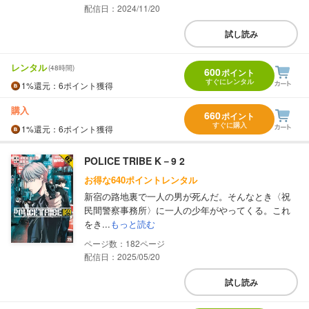
配信日：2024/11/20
試し読み
レンタル
(48時間)
600
ポイント
すぐにレンタル
1%
還元
：6ポイント獲得
購入
660
ポイント
すぐに購入
1%
還元
：6ポイント獲得
POLICE TRIBE K－9 2
お得な640ポイントレンタル
新宿の路地裏で一人の男が死んだ。そんなとき〈祝
民間警察事務所〉に一人の少年がやってくる。これ
をき...
もっと読む
182
配信日：2025/05/20
試し読み