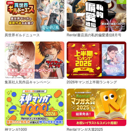
異世界ギルドニュース
Renta!書店員の私的偏愛通信8月号
集英社人気作品キャンペーン
2026年マンガ上半期ランキング
神マンガ1000
Renta!マンガ大賞2025