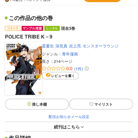
この作品の他の巻
現在3巻
POLICE TRIBE K－9
斎夏生
深見真
吉上亮
モンスターラウンジ
ジャンル：
青年漫画
長さ：
214ページ
0.0
(1件)
レビューを書く
推し本棚
マイリスト
配信お知らせメール設定
続刊はこちら