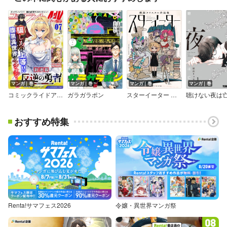
マンガ｜巻
マンガ｜巻
マンガ｜巻
マンガ｜巻
コミックライドアドバンス2023年7月号（vol.34）
ガラガラポン
スターイーター 模造クリスタル作品集
聴けない夜は
おすすめ特集
Renta!サマフェス2026
令嬢・異世界マンガ祭