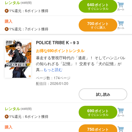
レンタル
(48時間)
640
ポイント
すぐにレンタル
1%
還元
：6ポイント獲得
購入
700
ポイント
すぐに購入
1%
還元
：7ポイント獲得
POLICE TRIBE K－9 3
お得な690ポイントレンタル
暴走する警視庁時代の「遺産」！ そしてハンニバル
の知られざる「記憶」！ 交差する「犬の記憶」が
真...
もっと読む
174
配信日：2026/01/20
試し読み
レンタル
(48時間)
690
ポイント
すぐにレンタル
1%
還元
：6ポイント獲得
購入
750
ポイント