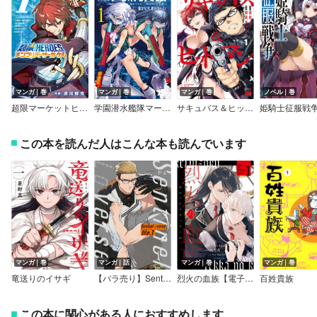
マンガ｜巻
マンガ｜巻
マンガ｜巻
ノベル｜巻
超限マーケットヒーローズ メンコリバーサーカケル
学園潜水艦隊マーメイドガールズ【デジタル版限定特典付き】
サキュバス＆ヒットマン
姫騎士征服戦
この本を読んだ人はこんな本も読んでいます
マンガ｜巻
マンガ｜話
マンガ｜巻
マンガ｜巻
竜送りのイサギ
【バラ売り】Sentinel Loverse
烈火の血族【電子限定描き下ろし付き】
百姓貴族
この本に関心がある人におすすめします