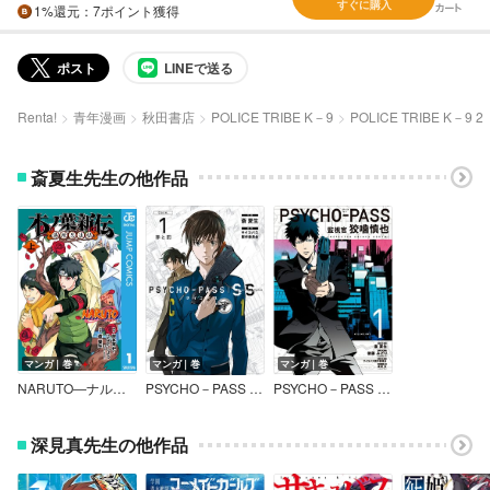
すぐに購入
1%
還元
：7ポイント獲得
ポスト
LINEで送る
Renta!
青年漫画
秋田書店
POLICE TRIBE K－9
POLICE TRIBE K－9 2
斎夏生先生の他作品
マンガ｜巻
マンガ｜巻
マンガ｜巻
NARUTO―ナルト― 木ノ葉新伝 湯煙忍法帖
PSYCHO－PASS サイコパス Sinners of the System
PSYCHO－PASS サイコパス 監視官 狡噛慎也
深見真先生の他作品