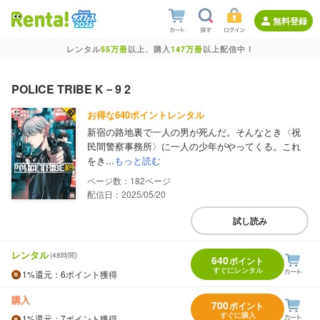
無料登録
レンタル
55万冊
以上、購入
147万冊
以上配信中！
POLICE TRIBE K－9 2
お得な640ポイントレンタル
新宿の路地裏で一人の男が死んだ。そんなとき〈祝
民間警察事務所〉に一人の少年がやってくる。これ
をき...
もっと読む
182
配信日：2025/05/20
試し読み
レンタル
(48時間)
640
ポイント
すぐにレンタル
1%
還元
：6ポイント獲得
購入
700
ポイント
すぐに購入
1%
還元
：7ポイント獲得