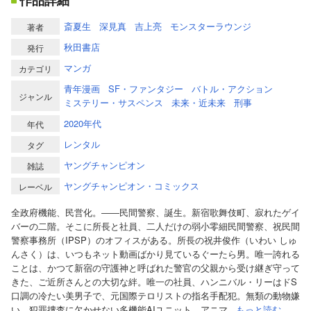
作品詳細
斎夏生
深見真
吉上亮
モンスターラウンジ
著者
秋田書店
発行
マンガ
カテゴリ
青年漫画
SF・ファンタジー
バトル・アクション
ジャンル
ミステリー・サスペンス
未来・近未来
刑事
2020年代
年代
レンタル
タグ
ヤングチャンピオン
雑誌
ヤングチャンピオン・コミックス
レーベル
全政府機能、民営化。――民間警察、誕生。新宿歌舞伎町、寂れたゲイ
バーの二階。そこに所長と社員、二人だけの弱小零細民間警察、祝民間
警察事務所（IPSP）のオフィスがある。所長の祝井俊作（いわい しゅ
んさく）は、いつもネット動画ばかり見ているぐーたら男。唯一誇れる
ことは、かつて新宿の守護神と呼ばれた警官の父親から受け継ぎ守って
きた、ご近所さんとの大切な絆。唯一の社員、ハンニバル・リーはドS
口調の冷たい美男子で、元国際テロリストの指名手配犯。無類の動物嫌
い。犯罪捜査に欠かせない多機能AIユニット、アニマ...
もっと読む