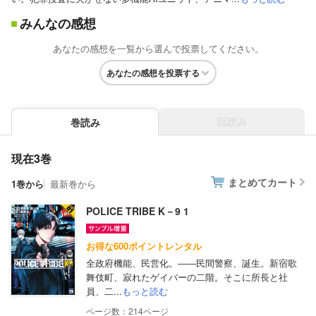
みんなの感想
あなたの感想を一覧から選んで投票してください。
あなたの感想を投票する
話読み
巻読み
現在3巻
まとめてカート
1巻から
最新巻から
POLICE TRIBE K－9 1
お得な600ポイントレンタル
全政府機能、民営化。――民間警察、誕生。新宿歌
舞伎町、寂れたゲイバーの二階。そこに所長と社
員、二...
もっと読む
214