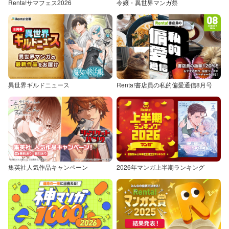
Renta!サマフェス2026
令嬢・異世界マンガ祭
異世界ギルドニュース
Renta!書店員の私的偏愛通信8月号
集英社人気作品キャンペーン
2026年マンガ上半期ランキング