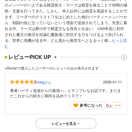
のメンバーの一人である精霊術士・ラーズは精霊を操ることで仲間の補
助・支援を行ってきた。しかし、本人以外には精霊を視認することがで
きず、リーダーのクリストフをはじめとした他のパーティーメンバーか
ら、戦闘の役に立っていないという理由で追放されてしまう。失意に暮
れる中、ラーズは夢の中で精霊王なる存在と出会い、1000年前に封印
された魔王の復活を目論む魔族達に対抗する力をつけるよう告げられ
る。世界に危機が迫る中、どん底から救世主へとなるべく精...
もっと読
む
レビューPICK UP
※Renta!で購入したユーザーのレビューのみが表示されます
5
meg
2026-01-11
さん
勇者パーティ追放からの最強へ…とテンプレなお話です。まだま
だこれからの続きに期待を込めて☆５で！
0
参考になった
人
レビューを見る