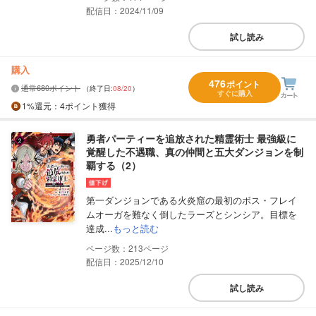
配信日：2024/11/09
試し読み
購入
476
ポイント
通常680ポイント
（終了日:
08/20
）
すぐに購入
1%
還元
：4ポイント獲得
勇者パーティーを追放された精霊術士 最強級に
覚醒した不遇職、真の仲間と五大ダンジョンを制
覇する（2）
第一ダンジョンである火炎窟の最初のボス・フレイ
ムオーガを難なく倒したラーズとシンシア。目標を
達成...
もっと読む
213
配信日：2025/12/10
試し読み