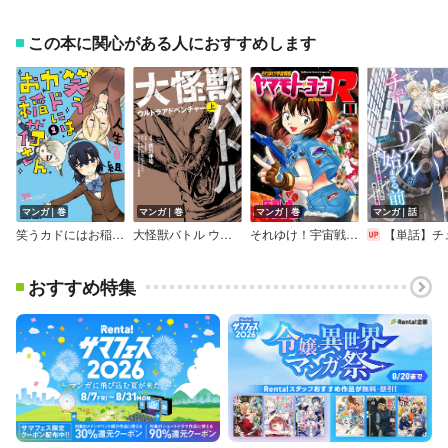
この本に関心がある人におすすめします
マンガ｜巻
マンガ｜巻
マンガ｜巻
マンガ｜話
笑うカドにはお稲荷さん
大怪獣バトル ウルトラアドベンチャー
それゆけ！宇宙戦艦ヤマモト・ヨーコRemix
【単話】チュートリアルが始まる前に ボスキャラ達を破滅させない為に俺ができる
おすすめ特集