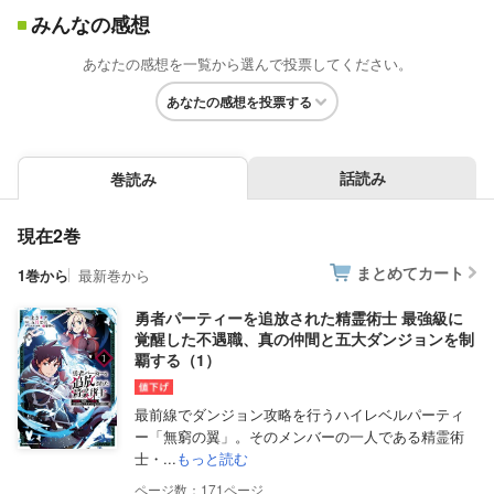
みんなの感想
あなたの感想を一覧から選んで投票してください。
あなたの感想を投票する
話読み
巻読み
現在2巻
まとめてカート
1巻から
最新巻から
勇者パーティーを追放された精霊術士 最強級に
覚醒した不遇職、真の仲間と五大ダンジョンを制
覇する（1）
最前線でダンジョン攻略を行うハイレベルパーティ
ー「無窮の翼」。そのメンバーの一人である精霊術
士・...
もっと読む
171