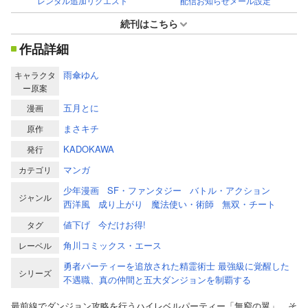
レンタル追加リクエスト
配信お知らせメール設定
続刊はこちら
作品詳細
雨傘ゆん
キャラクタ
ー原案
五月とに
漫画
まさキチ
原作
KADOKAWA
発行
マンガ
カテゴリ
少年漫画
SF・ファンタジー
バトル・アクション
ジャンル
西洋風
成り上がり
魔法使い・術師
無双・チート
値下げ
今だけお得!
タグ
角川コミックス・エース
レーベル
勇者パーティーを追放された精霊術士 最強級に覚醒した
シリーズ
不遇職、真の仲間と五大ダンジョンを制覇する
最前線でダンジョン攻略を行うハイレベルパーティー「無窮の翼」。そ