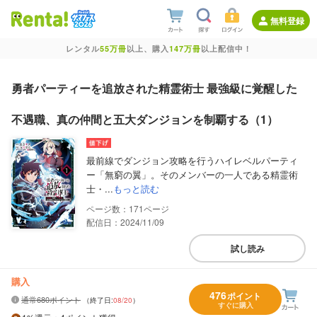
無料登録
レンタル
55万冊
以上、購入
147万冊
以上配信中！
勇者パーティーを追放された精霊術士 最強級に覚醒した
不遇職、真の仲間と五大ダンジョンを制覇する（1）
最前線でダンジョン攻略を行うハイレベルパーティ
ー「無窮の翼」。そのメンバーの一人である精霊術
士・...
もっと読む
171
配信日：2024/11/09
試し読み
購入
476
ポイント
通常680ポイント
（終了日:
08/20
）
すぐに購入