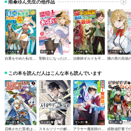
雨傘ゆん先生の他作品
ノベル｜巻
マンガ｜巻
ノベル｜巻
ノベル｜巻
自重をやめた転生者は、異世界を楽しむ
聖騎士になったけど団長のおっぱいが凄すぎて心が清められない
治療師ギルドを不当解雇された“最弱”、超有能スキルで“最強”を目指す
この本を読んだ人はこんな本も読んでいます
マンガ｜巻
マンガ｜巻
マンガ｜巻
マンガ｜巻
召喚された賢者は異世界を往く ～最強なのは不要在庫のアイテムでした～
スキルツリーの解錠者～A級パーティーを追放されたので【解錠＆施錠】を活かして、S級冒険者を目指す～
アラサー魔術師のゆる～いハーレムライフ～ブラック社畜が異世界で自由気ままに有給消化～（コミック）