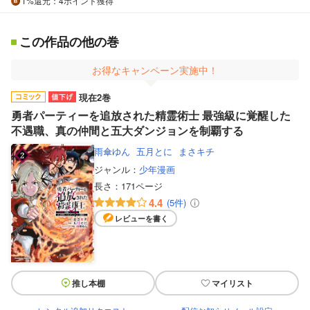
1%
還元
：4ポイント獲得
この作品の他の巻
お得なキャンペーン実施中！
現在2巻
勇者パーティーを追放された精霊術士 最強級に覚醒した
不遇職、真の仲間と五大ダンジョンを制覇する
雨傘ゆん
五月とに
まさキチ
ジャンル：
少年漫画
長さ：
171ページ
4.4
(5件)
レビューを書く
推し本棚
マイリスト