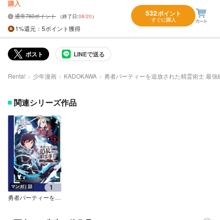
購入
532
ポイント
通常760ポイント
（終了日:
08/20
）
すぐに購入
1%
還元
：5ポイント獲得
ポスト
LINEで送る
Renta!
少年漫画
KADOKAWA
勇者パーティーを追放された精霊術士 最
関連シリーズ作品
マンガ｜話
勇者パーティーを追放された精霊術士 最強級に覚醒した不遇職、真の仲間と五大ダンジョンを制覇する【分冊版】