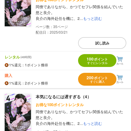
同僚でありながら、かつてセフレ関係を結んでいた
悠と良介。
良介の海外赴任を機に、2...
もっと読む
35
配信日：2025/03/21
試し読み
レンタル
(48時間)
100
ポイント
すぐにレンタル
1%
還元
：1ポイント獲得
購入
200
ポイント
すぐに購入
1%
還元
：2ポイント獲得
本気になるには遅すぎる（4）
お得な100ポイントレンタル
同僚でありながら、かつてセフレ関係を結んでいた
悠と良介。
良介の海外赴任を機に、2...
もっと読む