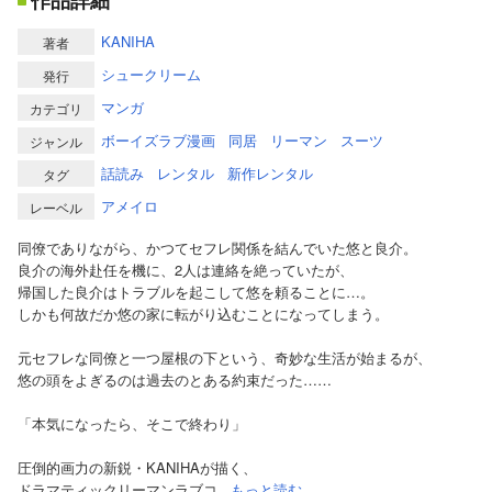
作品詳細
KANIHA
著者
シュークリーム
発行
マンガ
カテゴリ
ボーイズラブ漫画
同居
リーマン
スーツ
ジャンル
話読み
レンタル
新作レンタル
タグ
アメイロ
レーベル
同僚でありながら、かつてセフレ関係を結んでいた悠と良介。
良介の海外赴任を機に、2人は連絡を絶っていたが、
帰国した良介はトラブルを起こして悠を頼ることに…。
しかも何故だか悠の家に転がり込むことになってしまう。
元セフレな同僚と一つ屋根の下という、奇妙な生活が始まるが、
悠の頭をよぎるのは過去のとある約束だった……
「本気になったら、そこで終わり」
圧倒的画力の新鋭・KANIHAが描く、
ドラマティックリーマンラブコ...
もっと読む