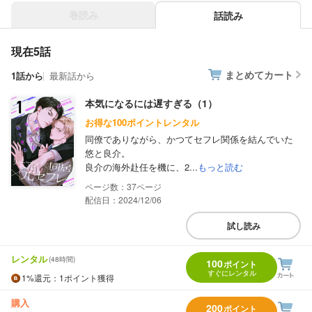
巻読み
話読み
現在5話
まとめてカート
1話から
最新話から
本気になるには遅すぎる（1）
お得な100ポイントレンタル
同僚でありながら、かつてセフレ関係を結んでいた
悠と良介。
良介の海外赴任を機に、2...
もっと読む
37
配信日：2024/12/06
試し読み
レンタル
(48時間)
100
ポイント
すぐにレンタル
1%
還元
：1ポイント獲得
購入
200
ポイント