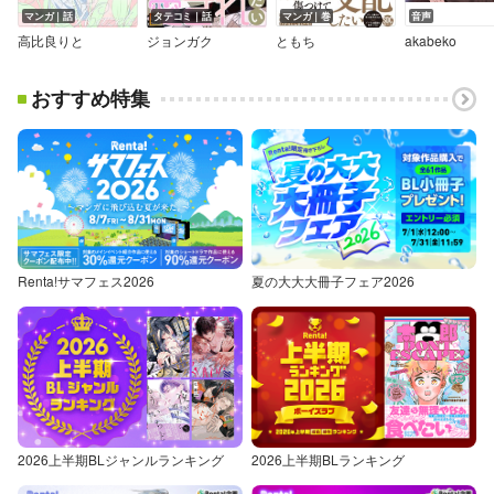
マンガ｜話
タテコミ｜話
マンガ｜巻
音声
高比良りと
ジョンガク
ともち
akabeko
おすすめ特集
Renta!サマフェス2026
夏の大大大冊子フェア2026
2026上半期BLジャンルランキング
2026上半期BLランキング