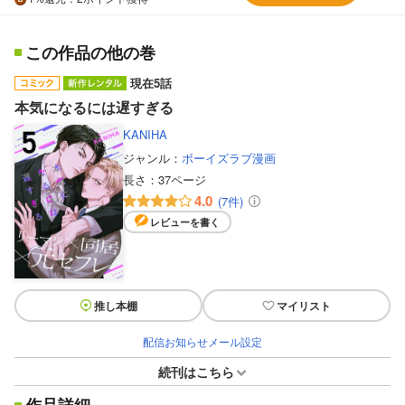
この作品の他の巻
現在5話
本気になるには遅すぎる
KANIHA
ジャンル：
ボーイズラブ漫画
長さ：
37ページ
4.0
(7件)
レビューを書く
推し本棚
マイリスト
配信お知らせメール設定
続刊はこちら