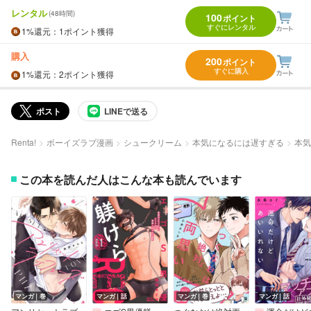
レンタル
(48時間)
100
ポイント
すぐにレンタル
1%
還元
：1ポイント獲得
購入
200
ポイント
すぐに購入
1%
還元
：2ポイント獲得
ポスト
LINEで送る
Renta!
ボーイズラブ漫画
シュークリーム
本気になるには遅すぎる
本気
この本を読んだ人はこんな本も読んでいます
マンガ｜巻
マンガ｜話
マンガ｜巻
マンガ｜話