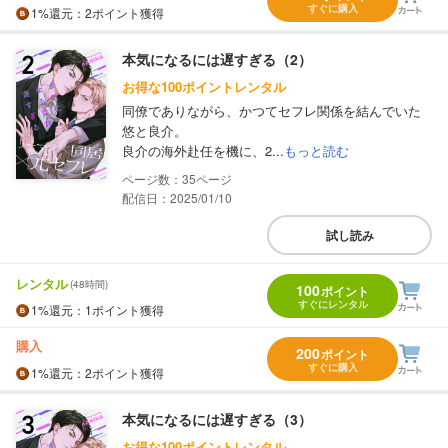
すぐに購入
1%
還元
：2ポイント獲得
本気になるには遅すぎる（2）
お得な100ポイントレンタル
同僚でありながら、かつてセフレ関係を結んでいた
悠と良介。
良介の海外赴任を機に、2...
もっと読む
35
配信日：2025/01/10
試し読み
レンタル
(48時間)
100
ポイント
すぐにレンタル
1%
還元
：1ポイント獲得
購入
200
ポイント
すぐに購入
1%
還元
：2ポイント獲得
本気になるには遅すぎる（3）
お得な100ポイントレンタル