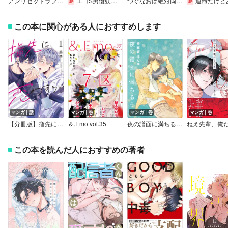
アンリセットラブフェーズ【電子限定描き下ろし漫画付き】
エゴS男優躾けらREC 事務所の元No.1にカラダから理解らせられてます
つぐなおは絶対両思い【電子限定かきおろし付】
運命だけどあいいれ
この本に関心がある人におすすめします
マンガ｜話
マンガ｜巻
マンガ｜巻
マンガ｜巻
【分冊版】指先に恋わずらい
＆.Emo vol.35
夜の譜面に満ちるうた
この本を読んだ人におすすめの著者