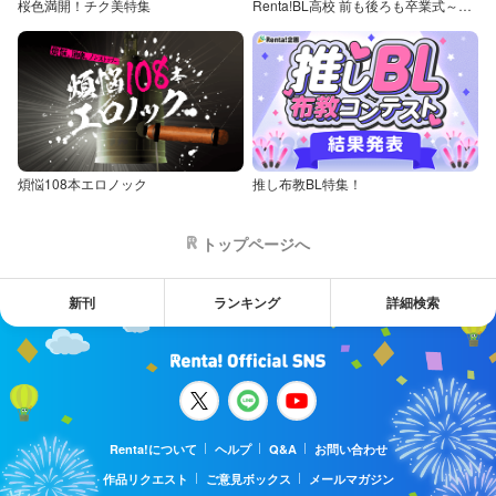
桜色満開！チク美特集
Renta!BL高校 前も後ろも卒業式～童貞・処女からの卒業アルバム～
煩悩108本エロノック
推し布教BL特集！
トップページへ
新刊
ランキング
詳細検索
Renta!について
ヘルプ
Q&A
お問い合わせ
作品リクエスト
ご意見ボックス
メールマガジン