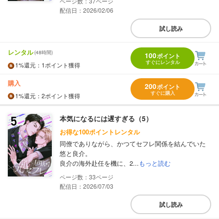
37
配信日：2026/02/06
試し読み
レンタル
(48時間)
100
ポイント
すぐにレンタル
1%
還元
：1ポイント獲得
購入
200
ポイント
すぐに購入
1%
還元
：2ポイント獲得
本気になるには遅すぎる（5）
お得な100ポイントレンタル
同僚でありながら、かつてセフレ関係を結んでいた
悠と良介。
良介の海外赴任を機に、2...
もっと読む
33
配信日：2026/07/03
試し読み