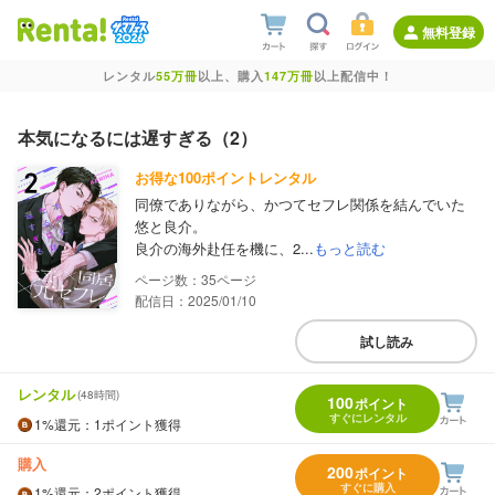
無料登録
レンタル
55万冊
以上、購入
147万冊
以上配信中！
本気になるには遅すぎる（2）
お得な100ポイントレンタル
同僚でありながら、かつてセフレ関係を結んでいた
悠と良介。
良介の海外赴任を機に、2...
もっと読む
35
配信日：2025/01/10
試し読み
レンタル
(48時間)
100
ポイント
すぐにレンタル
1%
還元
：1ポイント獲得
購入
200
ポイント
すぐに購入
1%
還元
：2ポイント獲得