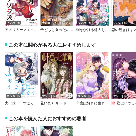
マンガ｜巻
実用書
マンガ｜巻
マンガ｜話
アメリカーノエクソダス
子どもと食べたい 時短おやつ
刻をかける嫁入り～大奥から華と恋～
この本に関心がある人におすすめします
マンガ｜話
マンガ｜話
マンガ｜話
マンガ｜話
実は僕……すごく耳がいいんです～乙女ゲームで感情のない人形と嫌われていた悪役令嬢、実は重度のあがり症だった～【単話版】
花ゆめAi ルードヴィッヒ革命－白雪姫－
今度は好きに生きたかったのに、冷酷皇太子様の溺愛が止まりません
君はいつしか毒になる 【連載
この本を読んだ人におすすめの著者