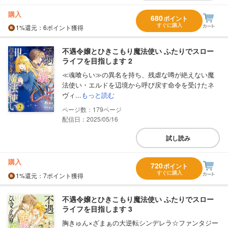
購入
680
ポイント
すぐに購入
1%
還元
：6ポイント獲得
不遇令嬢とひきこもり魔法使い ふたりでスロー
ライフを目指します 2
≪魂喰らい≫の異名を持ち、残虐な噂が絶えない魔
法使い・エルドを辺境から呼び戻す命令を受けたネ
ヴィ...
もっと読む
179
配信日：2025/05/16
試し読み
購入
720
ポイント
すぐに購入
1%
還元
：7ポイント獲得
不遇令嬢とひきこもり魔法使い ふたりでスロー
ライフを目指します 3
胸きゅん×ざまぁの大逆転シンデレラ☆ファンタジー