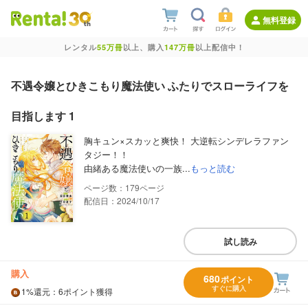
無料登録
レンタル
55万冊
以上、購入
147万冊
以上配信中！
不遇令嬢とひきこもり魔法使い ふたりでスローライフを
目指します 1
胸キュン×スカッと爽快！ 大逆転シンデレラファン
タジー！！
由緒ある魔法使いの一族...
もっと読む
179
配信日：2024/10/17
試し読み
購入
680
ポイント
すぐに購入
1%
還元
：6ポイント獲得