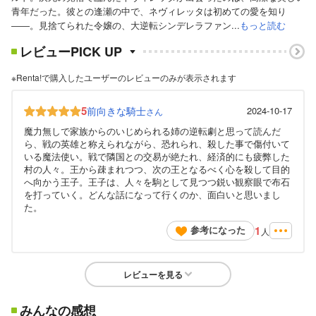
青年だった。彼との逢瀬の中で、ネヴィレッタは初めての愛を知り
――。見捨てられた令嬢の、大逆転シンデレラファン...
もっと読む
レビューPICK UP
※Renta!で購入したユーザーのレビューのみが表示されます
5
前向きな騎士
2024-10-17
さん
魔力無しで家族からのいじめられる姉の逆転劇と思って読んだ
ら、戦の英雄と称えられながら、恐れられ、殺した事で傷付いて
いる魔法使い。戦で隣国との交易が絶たれ、経済的にも疲弊した
村の人々。王から疎まれつつ、次の王となるべく心を殺して目的
へ向かう王子。王子は、人々を駒として見つつ鋭い観察眼で布石
を打っていく。どんな話になって行くのか、面白いと思いまし
た。
1
参考になった
人
レビューを見る
みんなの感想