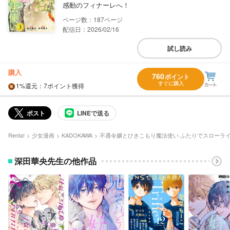
感動のフィナーレへ！
187
配信日：2026/02/16
試し読み
購入
760
ポイント
すぐに購入
1%
還元
：7ポイント獲得
ポスト
LINEで送る
Renta!
少女漫画
KADOKAWA
不遇令嬢とひきこもり魔法使い ふたりでスローラ
深田華央先生の他作品