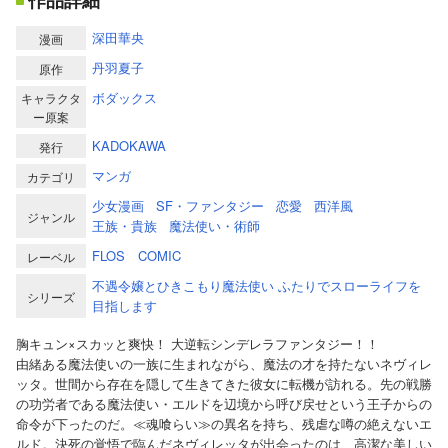
作品詳細
深田華央
漫画
丹羽夏子
原作
ボダックス
キャラクタ
ー原案
KADOKAWA
発行
マンガ
カテゴリ
少女漫画
SF・ファンタジー
恋愛
西洋風
ジャンル
王族・貴族
魔法使い・術師
FLOS COMIC
レーベル
不遇令嬢とひきこもり魔法使い ふたりでスローライフを
シリーズ
目指します
胸キュン×スカッと爽快！ 大逆転シンデレラファンタジー！！
由緒ある魔法使いの一族に生まれながら、魔法の才を持たないネヴィレ
ッタ。世間から存在を隠して生きてきた彼女に転機が訪れる。先の戦勝
の功労者である魔法使い・エルドを辺境から呼び戻せという王子からの
命令が下ったのだ。≪魂喰らい≫の異名を持ち、残虐な噂の絶えないエ
ルド。決死の覚悟で臨んだネヴィレッタが出会ったのは、高潔な美しい