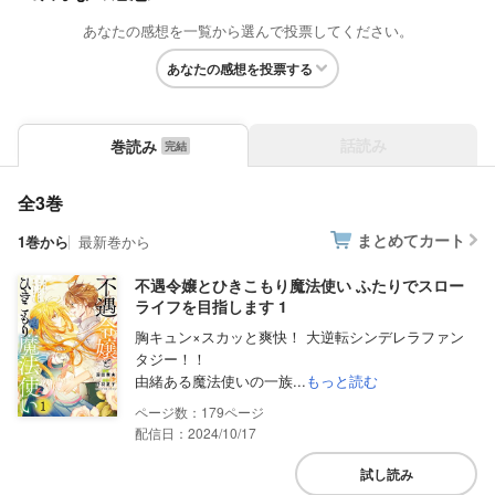
あなたの感想を一覧から選んで投票してください。
あなたの感想を投票する
話読み
巻読み
全3巻
まとめてカート
1巻から
最新巻から
不遇令嬢とひきこもり魔法使い ふたりでスロー
ライフを目指します 1
胸キュン×スカッと爽快！ 大逆転シンデレラファン
タジー！！
由緒ある魔法使いの一族...
もっと読む
179
配信日：2024/10/17
試し読み