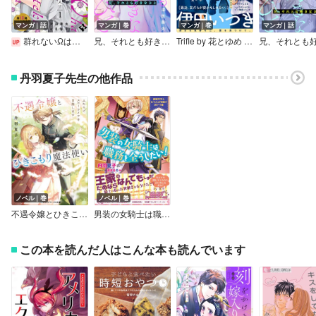
マンガ｜話
マンガ｜巻
マンガ｜巻
マンガ｜話
群れないΩは不敵なαの隣人
兄、それとも好きなひと
Trifle by 花とゆめ 12号
丹羽夏子先生の他作品
ノベル｜巻
ノベル｜巻
不遇令嬢とひきこもり魔法使い
男装の女騎士は職務を全うしたい！ 俺様王子とおてんば令嬢の訳アリ婚【初回限定SS付】【イラスト付】
この本を読んだ人はこんな本も読んでいます