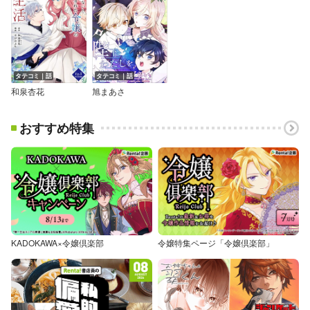
タテコミ｜話
タテコミ｜話
和泉杏花
旭まあさ
おすすめ特集
KADOKAWA×令嬢倶楽部
令嬢特集ページ「令嬢倶楽部」