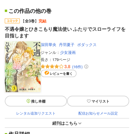
この作品の他の巻
【
全3巻
】
完結
不遇令嬢とひきこもり魔法使い ふたりでスローライフを
目指します
深田華央
丹羽夏子
ボダックス
ジャンル：
少女漫画
長さ：
179ページ
3.8
(16件)
レビューを書く
推し本棚
マイリスト
レンタル追加リクエスト
配信お知らせメール設定
続刊はこちら