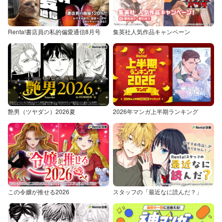
Renta!書店員の私的偏愛通信8月号
集英社人気作品キャンペーン
艶男（ツヤダン）2026夏
2026年マンガ上半期ランキング
この令嬢が推せる2026
スタッフの「最近なに読んだ？」