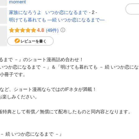
moment
家族になろうよ
いつか恋になるまで
- 2 -
明けても暮れても ―続 いつか恋になるまで―
4.8
(49件)
レビューを書く
なるまで －』のショート漫画詰め合わせ！
いつか恋になるまで －」＆「明けても暮れても － 続 いつか恋にな
小冊子です。
など、ショート漫画ならではのIFネタが満載！
お楽しみください。
版特典として有償／無償にて配布したものと同内容となります。
 － 続 いつか恋になるまで －』