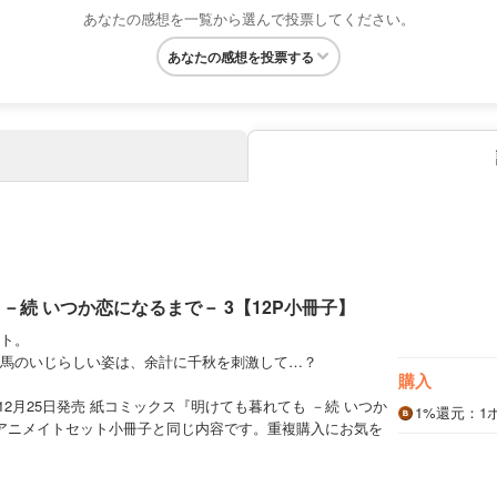
あなたの感想を一覧から選んで投票してください。
あなたの感想を投票する
－続 いつか恋になるまで－ 3【12P小冊子】
ト。
馬のいじらしい姿は、余計に千秋を刺激して…？
購入
年12月25日発売 紙コミックス『明けても暮れても －続 いつか
1%
還元
：1
アニメイトセット小冊子と同じ内容です。重複購入にお気を