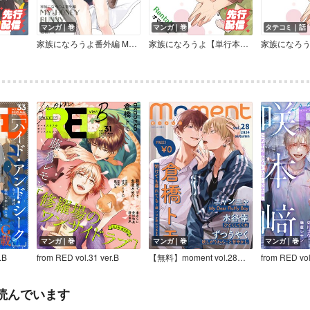
マンガ｜巻
マンガ｜巻
タテコミ｜話
家族になろうよ番外編 MY HONEY BUNNY 【商業未発表作品】
家族になろうよ【単行本版】（Renta！限定描き下ろし付）
マンガ｜巻
マンガ｜巻
マンガ｜巻
.B
from RED vol.31 ver.B
【無料】moment vol.28／2024 autumn
from RED vol
読んでいます