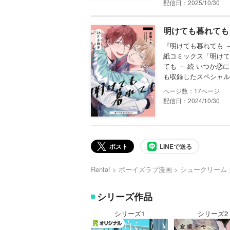
配信日：2025/10/30
明けても暮れても
『明けても暮れても 
紙コミックス「明けて
ても － 続 いつか恋
も収録したスペシャル小
17
配信日：2024/10/30
ポスト
LINEで送る
Renta!
ボーイズラブ漫画
シュークリーム
シリーズ作品
シリーズ1
シリーズ2