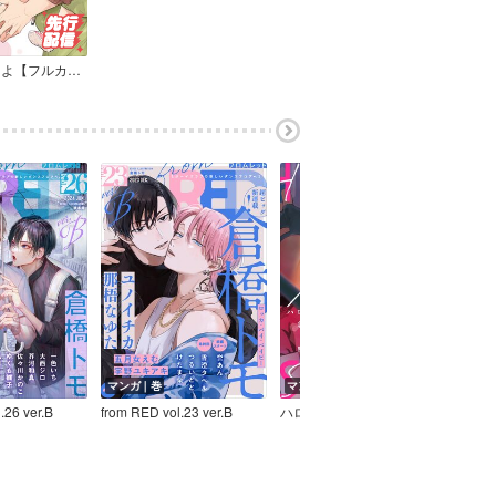
家族になろうよ【フルカラー】
マンガ｜巻
マンガ｜巻
マン
.26 ver.B
from RED vol.23 ver.B
ハローモーニングスター