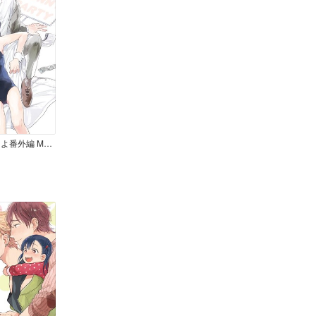
家族になろうよ番外編 MY HONEY BUNNY 【商業未発表作品】