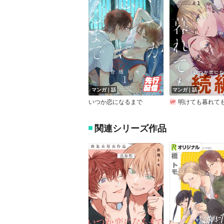
マンガ｜話
マンガ｜話
いつか恋になるまで
明けても暮れても ―続 いつか恋にな
関連シリーズ作品