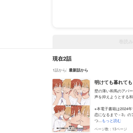
巻読み
現在2話
1話から
最新話から
明けても暮れても 
壁の薄い和馬のアパー
声を抑えようとする和
※本電子書籍は2024
恋になるまで－3』の
つ...
もっと読む
13