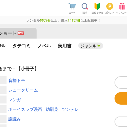
レンタル
55万冊
以上、購入
147万冊
以上配信中！
ショート
NEW
タテコミ
ノベル
実用書
ジャンル
なるまで－【小冊子】
倉橋トモ
シュークリーム
マンガ
ボーイズラブ漫画
幼馴染
ツンデレ
話読み