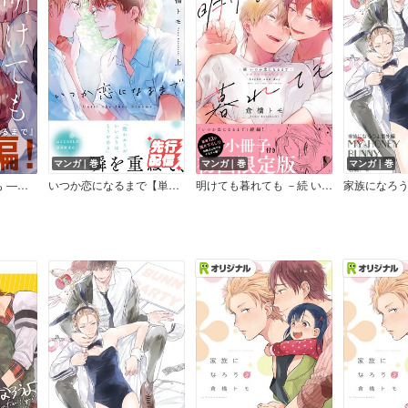
マンガ｜巻
マンガ｜巻
マンガ｜巻
るまで―
いつか恋になるまで【単行本版（電子限定描き下ろし付）】
明けても暮れても －続 いつか恋になるまで－【単行本版】（電子限定描き下ろし付）