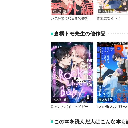
マンガ｜話
マンガ｜話
いつか恋になるまで番外編 － 思春期 － 【商業未発表作品】
家族になろうよ
倉橋トモ先生の他作品
マンガ｜巻
マンガ｜巻
ロッカ・バイ・ベイビー
from RED vol.33 ver
この本を読んだ人はこんな本も