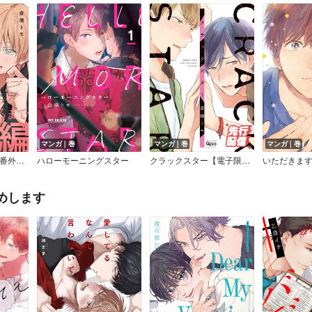
マンガ｜巻
マンガ｜巻
マンガ｜巻
いつか恋になるまで番外編 － 思春期 － 【商業未発表作品】
ハローモーニングスター
クラックスター【電子限定漫画付き】
めします