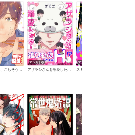
マンガ｜巻
マンガ｜巻
マン
いただきます、ごちそうさま【Renta！限定特典付き】
アザラシさんを溺愛したい！
スキャンダルなんて想定外【Renta限定特典付き】