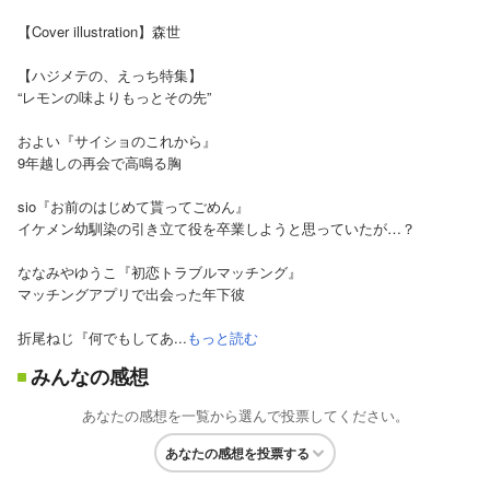
【Cover illustration】森世
【ハジメテの、えっち特集】
“レモンの味よりもっとその先”
およい『サイショのこれから』
9年越しの再会で高鳴る胸
sio『お前のはじめて貰ってごめん』
イケメン幼馴染の引き立て役を卒業しようと思っていたが…？
ななみやゆうこ『初恋トラブルマッチング』
マッチングアプリで出会った年下彼
折尾ねじ『何でもしてあ...
もっと読む
みんなの感想
あなたの感想を一覧から選んで投票してください。
あなたの感想を投票する