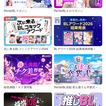
Renta!BLマガジン
Renta!BLエロマガジン
次に来るBLコミックアワード2026
BLアワード2026 結果発表特集！
桜色満開！チク美特集
Renta!BL高校 前も後ろも卒業式～童貞・処女からの卒業アルバム～