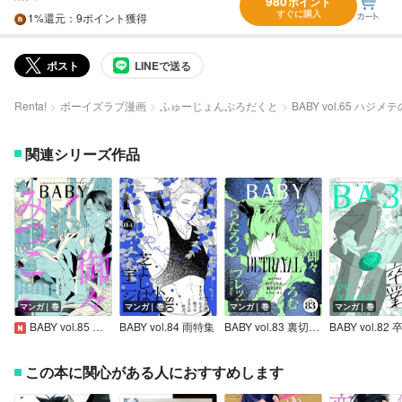
980
ポイント
すぐに購入
1%
還元
：9ポイント獲得
ポスト
LINEで送る
Renta!
ボーイズラブ漫画
ふゅーじょんぷろだくと
BABY vol.65 ハジ
関連シリーズ作品
マンガ｜巻
マンガ｜巻
マンガ｜巻
マンガ｜巻
BABY vol.85 異国特集
BABY vol.84 雨特集
BABY vol.83 裏切り特集
この本に関心がある人におすすめします