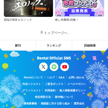
煩悩108本エロノック
推し布教BL特集！
トップページへ
新刊
ランキング
詳細検索
Renta!について
ヘルプ
Q&A
お問い合わせ
作品リクエスト
ご意見ボックス
メールマガジン
アフィリエイト
利用規約
個人情報保護ポリシー
特定商取引法
著作権について
漫画家募集
海賊版に対する取り組み
運営会社