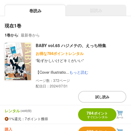
話読み
巻読み
現在1巻
1巻から
最新巻から
BABY vol.65 ハジメテの、えっち特集
お得な784ポイントレンタル
“恥ずかしいけどキミがいい”
【Cover illustratio...
もっと読む
372
配信日：2024/07/31
試し読み
レンタル
(48時間)
784
ポイント
すぐにレンタル
1%
還元
：7ポイント獲得
購入