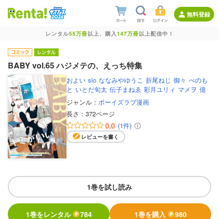
無料登録
レンタル
55万冊
以上、購入
147万冊
以上配信中！
BABY vol.65 ハジメテの、えっち特集
およい
sio
ななみやゆうこ
折尾ねじ
御々
べのも
と
いとだ旬太
伝子まねゑ
彩月ユリィ
マメヲ
億
ジャンル：
ボーイズラブ漫画
長さ：
372ページ
0.0
(1件)
レビューを書く
1巻を試し読み
1巻をレンタル
784
1巻を購入
980