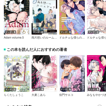
マンガ｜巻
マンガ｜話
マンガ｜巻
マンガ｜話
Adam volume.5
両片想いのルームシェア
ドルチェな僕らの恋について【単行本版】【電子限定描き下ろし漫画付き】
この本を読んだ人におすすめの著者
マンガ｜話
マンガ｜巻
マンガ｜巻
マンガ｜巻
らくたしょうこ
大麦こあら
佳門サエコ
みなもやかづ