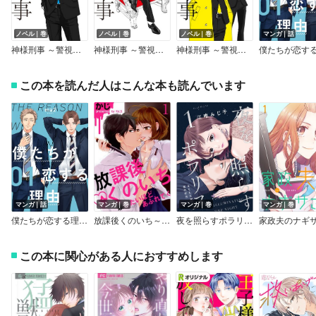
ノベル｜巻
ノベル｜巻
ノベル｜巻
マンガ｜話
神様刑事 ～警視庁犯罪被害者ケア係・神野現人の暴走～
神様刑事 ～警視庁犯罪被害者ケア係・神野現人の横暴～
神様刑事 ～警視庁犯罪被害者ケア係・神野現人の相棒～
この本を読んだ人はこんな本も読んでいます
マンガ｜話
マンガ｜巻
マンガ｜巻
マンガ｜巻
僕たちが恋する理由【単話】
放課後くのいち～殺したいほどあふれてく
夜を照らすポラリス～なくした記憶と恋の行方～【単行本版】
この本に関心がある人におすすめします