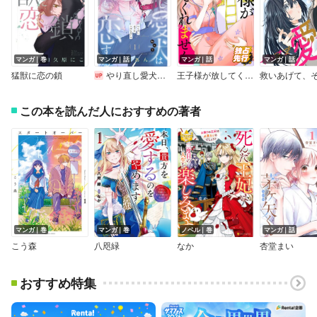
マンガ｜巻
マンガ｜話
マンガ｜話
マンガ｜話
猛獣に恋の鎖
やり直し愛犬は今世も恋する【マイクロ】
王子様が放してくれません【単話】
この本を読んだ人におすすめの著者
マンガ｜巻
マンガ｜巻
ノベル｜巻
マンガ｜話
こう森
八咫緑
なか
杏堂まい
おすすめ特集