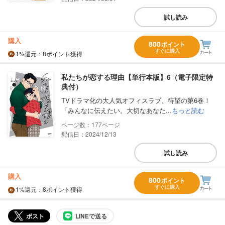
試し読み
購入
800
ポイント
すぐに購入
1%
還元
：8ポイント獲得
私たちが恋する理由【単行本版】6（電子限定特
典付）
TVドラマ化の大人気オフィスラブ、待望の第6巻！
「みんなに伝えたい。大切なあなた...
もっと読む
177
配信日：2024/12/13
試し読み
購入
800
ポイント
すぐに購入
1%
還元
：8ポイント獲得
ポスト
LINEで送る