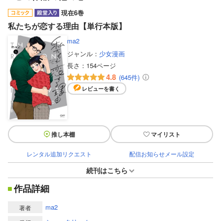
現在6巻
私たちが恋する理由【単行本版】
ma2
ジャンル：
少女漫画
長さ：
154ページ
4.8
(645件)
レビューを書く
推し本棚
マイリスト
レンタル追加リクエスト
配信お知らせメール設定
続刊はこちら
作品詳細
ma2
著者