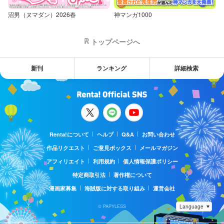
沼男（ヌマダン）2026春
神マンガ1000
トップページへ
新刊
ランキング
詳細検索
Renta!について
ヘルプ
Q&A
お問い合わせ
作品リクエスト
ご意見ボックス
メールマガジン
アフィリエイト
利用規約
個人情報保護ポリシー
特定商取引法
著作権について
漫画家募集
海賊版に対する取り組み
運営会社
© PAPYLESS