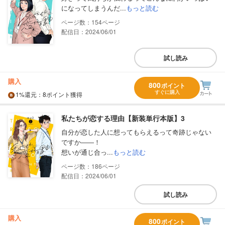
になってしまうんだ...
もっと読む
154
配信日：2024/06/01
試し読み
購入
800
ポイント
すぐに購入
1%
還元
：8ポイント獲得
私たちが恋する理由【新装単行本版】3
自分が恋した人に想ってもらえるって奇跡じゃない
ですか――！
想いが通じ合っ...
もっと読む
186
配信日：2024/06/01
試し読み
購入
800
ポイント