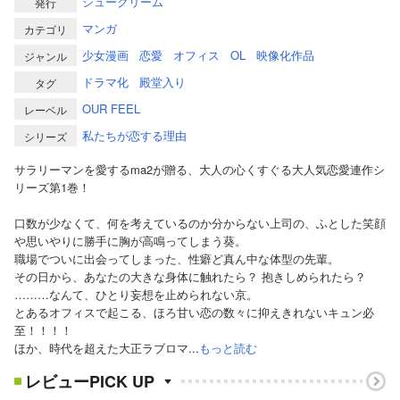
シュークリーム
発行
マンガ
カテゴリ
少女漫画
恋愛
オフィス
OL
映像化作品
ジャンル
ドラマ化
殿堂入り
タグ
OUR FEEL
レーベル
私たちが恋する理由
シリーズ
サラリーマンを愛するma2が贈る、大人の心くすぐる大人気恋愛連作シ
リーズ第1巻！
口数が少なくて、何を考えているのか分からない上司の、ふとした笑顔
や思いやりに勝手に胸が高鳴ってしまう葵。
職場でついに出会ってしまった、性癖ど真ん中な体型の先輩。
その日から、あなたの大きな身体に触れたら？ 抱きしめられたら？
………なんて、ひとり妄想を止められない京。
とあるオフィスで起こる、ほろ甘い恋の数々に抑えきれないキュン必
至！！！！
ほか、時代を超えた大正ラブロマ...
もっと読む
レビューPICK UP