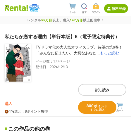
無料登録
レンタル
55万冊
以上、購入
147万冊
以上配信中！
私たちが恋する理由【単行本版】6（電子限定特典付）
TVドラマ化の大人気オフィスラブ、待望の第6巻！
「みんなに伝えたい。大切なあなた...
もっと読む
177
配信日：2024/12/13
試し読み
購入
800
ポイント
すぐに購入
1%
還元
：8ポイント獲得
この作品の他の巻