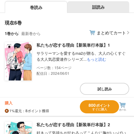
話読み
巻読み
現在6巻
まとめてカート
1巻から
最新巻から
私たちが恋する理由【新装単行本版】1
サラリーマンを愛するma2が贈る、大人の心くすぐ
る大人気恋愛連作シリーズ...
もっと読む
154
配信日：2024/06/01
試し読み
購入
800
ポイント
すぐに購入
1%
還元
：8ポイント獲得
私たちが恋する理由【新装単行本版】2
好きって気持ちが伝わるってこんなに胸がいっぱい