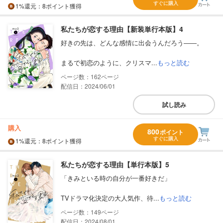
すぐに購入
1%
還元
：8ポイント獲得
私たちが恋する理由【新装単行本版】4
好きの先は、どんな感情に出会うんだろう――。
まるで初恋のように、クリスマ...
もっと読む
162
配信日：2024/06/01
試し読み
購入
800
ポイント
すぐに購入
1%
還元
：8ポイント獲得
私たちが恋する理由【単行本版】5
「きみといる時の自分が一番好きだ」
TVドラマ化決定の大人気作、待...
もっと読む
149
配信日：2024/08/01