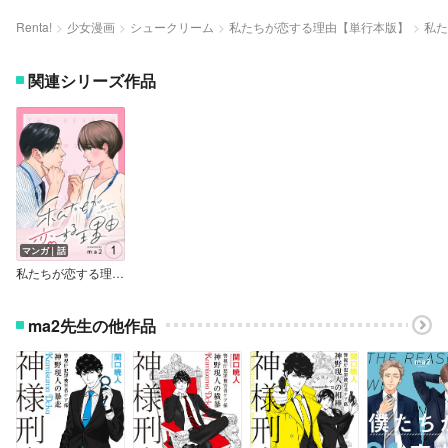
Renta!
少女漫画
シュークリーム
私たちが恋する理由【単行本版】
私た
関連シリーズ作品
マンガ｜話
私たちが恋する理由【単話】
ma2先生の他作品