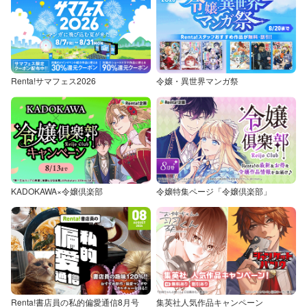
Renta!サマフェス2026
令嬢・異世界マンガ祭
KADOKAWA×令嬢倶楽部
令嬢特集ページ「令嬢倶楽部」
Renta!書店員の私的偏愛通信8月号
集英社人気作品キャンペーン