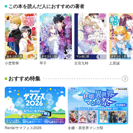
この本を読んだ人におすすめの著者
タテコミ｜話
タテコミ｜話
マンガ｜話
タテコミ｜話
小埜聖華
琴子
古宮九時
上原誠
おすすめ特集
Renta!サマフェス2026
令嬢・異世界マンガ祭