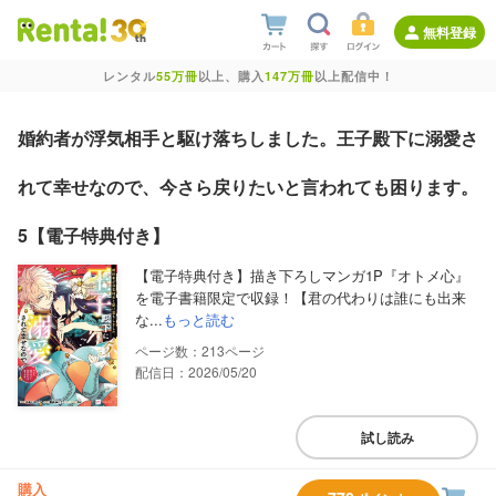
無料登録
レンタル
55万冊
以上、購入
147万冊
以上配信中！
婚約者が浮気相手と駆け落ちしました。王子殿下に溺愛さ
れて幸せなので、今さら戻りたいと言われても困ります。
5【電子特典付き】
【電子特典付き】描き下ろしマンガ1P『オトメ心』
を電子書籍限定で収録！【君の代わりは誰にも出来
な...
もっと読む
213
配信日：2026/05/20
試し読み
購入