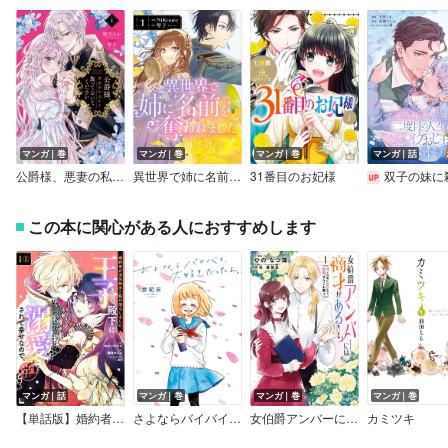
マンガ｜巻
マンガ｜巻
マンガ｜巻
マンガ｜話
公爵様、悪妻の私はもう放っておいてください【特典付き】
異世界で姉に名前を奪われました
31番目のお妃様
双子の妹に殺された姉、二度目の人生は初恋のイケおじ王弟にフルベットします
この本に関心がある人におすすめします
マンガ｜話
マンガ｜巻
マンガ｜巻
マンガ｜巻
【単話版】婚約者が浮気相手と駆け落ちしました。王子殿下に溺愛されて幸せなので、今さら戻りたいと言われても困ります。
さよならバイバイ、大好きだったよ。
女伯爵アンバーには商才がある！ やっと自由になれたので、再婚なんてお断り
カミツキ