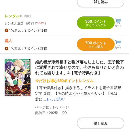
試し読み
レンタル
(48時間)
350
ポイント
レンタル追加
（終了日:
08/20
）
すぐにレンタル
1%
還元
：3ポイント獲得
購入
700
ポイント
すぐに購入
1%
還元
：7ポイント獲得
婚約者が浮気相手と駆け落ちしました。王子殿下
に溺愛されて幸せなので、今さら戻りたいと言わ
れても困ります。4【電子特典付き】
今だけお得な350ポイントレンタル
【電子特典付き】描き下ろしイラストを電子書籍限
定で収録！【あの時ようやく気が付いた】【私は、
君に...
もっと読む
173
配信日：2025/11/20
試し読み