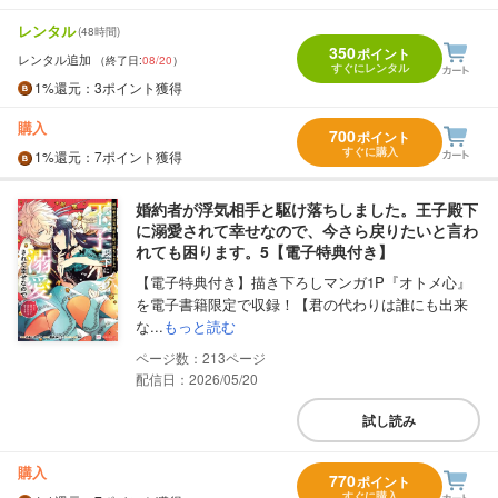
レンタル
(48時間)
350
ポイント
レンタル追加
（終了日:
08/20
）
すぐにレンタル
1%
還元
：3ポイント獲得
購入
700
ポイント
すぐに購入
1%
還元
：7ポイント獲得
婚約者が浮気相手と駆け落ちしました。王子殿下
に溺愛されて幸せなので、今さら戻りたいと言わ
れても困ります。5【電子特典付き】
【電子特典付き】描き下ろしマンガ1P『オトメ心』
を電子書籍限定で収録！【君の代わりは誰にも出来
な...
もっと読む
213
配信日：2026/05/20
試し読み
購入
770
ポイント
すぐに購入