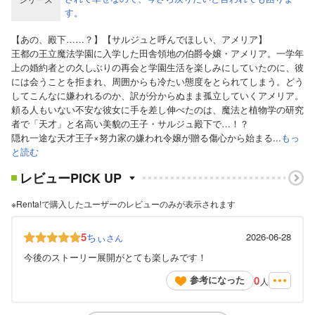
す。
【あの、殿下……？】【サルジュと呼んでほしい、アメリア】
王都の王立魔法学園に入学した田舎領地の伯爵令嬢・アメリア。一学年
上の婚約者との久しぶりの再会と学園生活を楽しみにしていたのに、彼
には会うことを拒まれ、周囲からも冷たい態度をとられてしまう。どう
してこんなに嫌われるのか、訳が分からぬまま孤立していくアメリア。
頼る人もいない不安な彼女に手を差し伸べたのは、魔法と植物学の研究
者で「天才」と名高い美貌の王子・サルジュ殿下で…！？
隠れ一途な天才王子×努力家の嫌われ令嬢が贈る傷心から始まる...
もっ
と読む
レビューPICK UP
※Renta!で購入したユーザーのレビューのみが表示されます
5
ちぃ
2026-06-28
さん
今後のストーリー展開がとても楽しみです！
0
参考になった
人