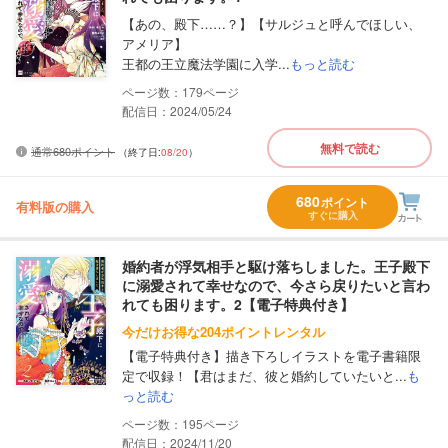
【あの、殿下……？】【サルジュと呼んでほしい、
アメリア】
王都の王立魔法学園に入学...
もっと読む
179
配信日：2024/05/24
無料で読む
通常680ポイント
（終了日:
08/20
）
680
ポイント
有料版の購入
すぐに購入
婚約者が浮気相手と駆け落ちしました。王子殿下
に溺愛されて幸せなので、今さら戻りたいと言わ
れても困ります。2【電子特典付き】
今だけお得な204ポイントレンタル
【電子特典付き】描き下ろしイラストを電子書籍限
定で収録！【君はまだ、彼と婚約していたいと...
も
っと読む
195
配信日：2024/11/20