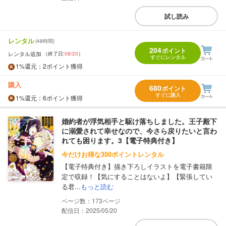
試し読み
レンタル
(48時間)
204
ポイント
レンタル追加
（終了日:
08/20
）
すぐにレンタル
1%
還元
：2ポイント獲得
購入
680
ポイント
すぐに購入
1%
還元
：6ポイント獲得
婚約者が浮気相手と駆け落ちしました。王子殿下
に溺愛されて幸せなので、今さら戻りたいと言わ
れても困ります。3【電子特典付き】
今だけお得な350ポイントレンタル
【電子特典付き】描き下ろしイラストを電子書籍限
定で収録！【気にすることはないよ】【緊張してい
る君...
もっと読む
173
配信日：2025/05/20