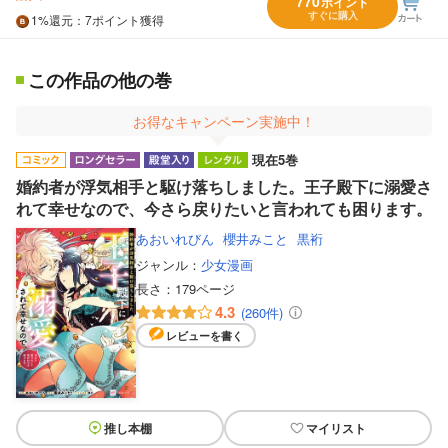
770
ポイント
すぐに購入
1%
還元
：7ポイント獲得
この作品の他の巻
お得なキャンペーン実施中！
現在5巻
婚約者が浮気相手と駆け落ちしました。王子殿下に溺愛さ
れて幸せなので、今さら戻りたいと言われても困ります。
あおいれびん
櫻井みこと
黒裄
ジャンル：
少女漫画
長さ：
179ページ
4.3
(260件)
レビューを書く
推し本棚
マイリスト