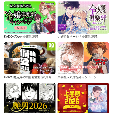
KADOKAWA×令嬢倶楽部
令嬢特集ページ「令嬢倶楽部」
Renta!書店員の私的偏愛通信8月号
集英社人気作品キャンペーン