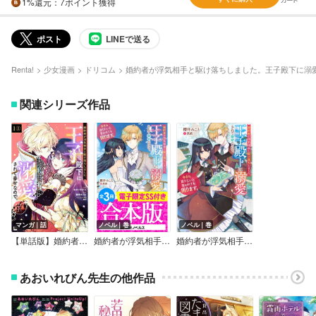
1%
還元
：7ポイント獲得
ポスト
LINEで送る
Renta!
少女漫画
ドリコム
婚約者が浮気相手と駆け落ちしました。王子殿下に溺
関連シリーズ作品
マンガ｜話
ノベル｜巻
ノベル｜巻
【単話版】婚約者が浮気相手と駆け落ちしました。王子殿下に溺愛されて幸せなので、今さら戻りたいと言われても困ります。
婚約者が浮気相手と駆け落ちしました。王子殿下に溺愛されて幸せなので、今さら戻りたいと言われても困ります。【全3冊合本版】【電子限定SS付き】
婚約者が浮気相手と駆け落ちしました。王子殿下に溺愛されて幸せなので、今さら戻りたいと言われても困ります。
あおいれびん先生の他作品