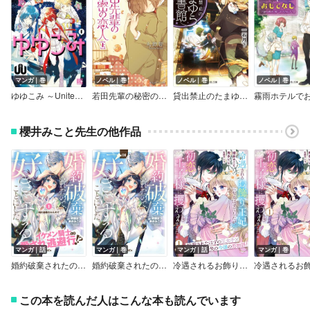
マンガ｜巻
ノベル｜巻
ノベル｜巻
ノベル｜巻
ゆゆこみ ～UniteUp！ the comic～【電子限定おまけ付き】
若田先輩の秘密の恋人
貸出禁止のたまゆら図書館
櫻井みこと先生の他作品
マンガ｜話
マンガ｜巻
マンガ｜話
マンガ｜巻
婚約破棄されたので、好きにすることにした。 分冊版
婚約破棄されたので、好きにすることにした。
冷遇されるお飾り王妃になるはずでしたが、初恋の王子様に攫われました! 分冊版
この本を読んだ人はこんな本も読んでいます