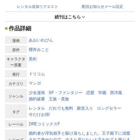
レンタル追加リクエスト
配信お知らせメール設定
続刊はこちら
作品詳細
あおいれびん
漫画
櫻井みこと
原作
黒裄
キャラクタ
ー原案
ドリコム
発行
マンガ
カテゴリ
少女漫画
SF・ファンタジー
恋愛
学園
西洋風
ジャンル
婚約破棄
王族・貴族
レンタル
だれでも無料
殿堂入り
ロングセラー
タグ
今だけお得!
DREコミックスF
レーベル
婚約者が浮気相手と駆け落ちしました。王子殿下に溺愛
されて幸せなので、今さら戻りたいと言われても困りま
シリーズ