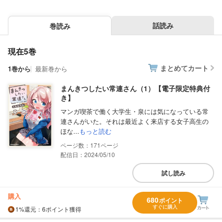
話読み
巻読み
現在5巻
まとめてカート
1巻から
最新巻から
まんきつしたい常連さん（1）【電子限定特典付
き】
マンガ喫茶で働く大学生・泉には気になっている常
連さんがいた。それは最近よく来店する女子高生の
ほな...
もっと読む
171
配信日：2024/05/10
試し読み
購入
680
ポイント
すぐに購入
1%
還元
：6ポイント獲得