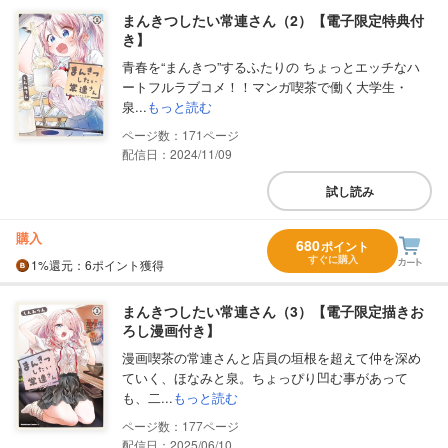
まんきつしたい常連さん（2）【電子限定特典付
き】
青春を“まんきつ”するふたりの ちょっとエッチなハ
ートフルラブコメ！！マンガ喫茶で働く大学生・
泉...
もっと読む
171
配信日：2024/11/09
試し読み
購入
680
ポイント
すぐに購入
1%
還元
：6ポイント獲得
まんきつしたい常連さん（3）【電子限定描きお
ろし漫画付き】
漫画喫茶の常連さんと店員の垣根を超えて仲を深め
ていく、ほなみと泉。ちょっぴり凹む事があって
も、二...
もっと読む
177
配信日：2025/06/10