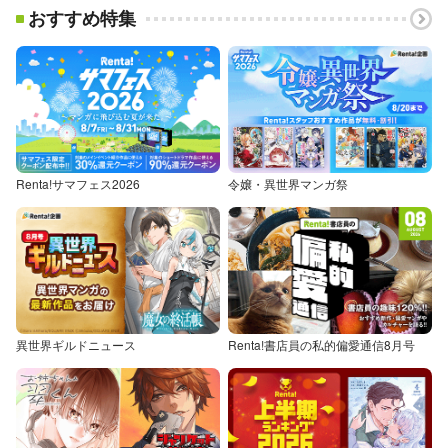
おすすめ特集
Renta!サマフェス2026
令嬢・異世界マンガ祭
異世界ギルドニュース
Renta!書店員の私的偏愛通信8月号