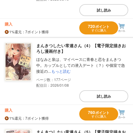
試し読み
購入
720
ポイント
すぐに購入
1%
還元
：7ポイント獲得
まんきつしたい常連さん（4）【電子限定描きお
ろし漫画付き】
ほなみと泉は、マイペースに青春と恋をまんきつ
中。カップルとしての潜入デート（？）や個室で急
接近の...
もっと読む
177
配信日：2026/01/08
試し読み
購入
760
ポイント
すぐに購入
1%
還元
：7ポイント獲得
まんきつしたい常連さん（5）【電子限定描きお