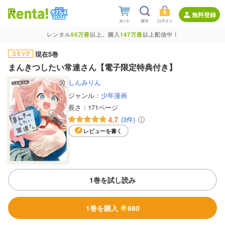
無料登録
レンタル
55万冊
以上、購入
147万冊
以上配信中！
現在5巻
まんきつしたい常連さん【電子限定特典付き】
しんみりん
ジャンル：
少年漫画
長さ：
171ページ
4.7
(3件)
レビューを書く
1巻を試し読み
1巻を購入
680