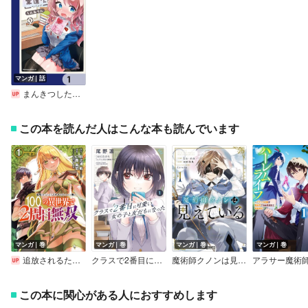
マンガ｜話
まんきつしたい常連さん【分冊版】
この本を読んだ人はこんな本も読んでいます
マンガ｜巻
マンガ｜巻
マンガ｜巻
マンガ｜巻
追放されるたびにスキルを手に入れた俺が、100の異世界で2周目無双【電子単行本】
クラスで2番目に可愛い女の子と友だちになった
魔術師クノンは見えている
この本に関心がある人におすすめします