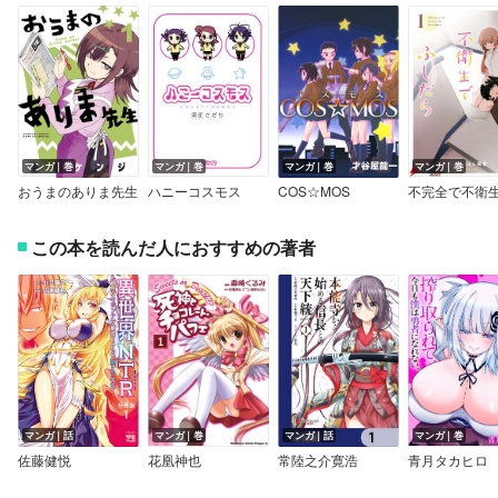
マンガ｜巻
マンガ｜巻
マンガ｜巻
マンガ｜巻
おうまのありま先生
ハニーコスモス
COS☆MOS
この本を読んだ人におすすめの著者
マンガ｜話
マンガ｜巻
マンガ｜話
マンガ｜巻
佐藤健悦
花凰神也
常陸之介寛浩
青月タカヒロ