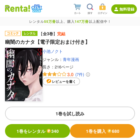
無料登録
レンタル
55万冊
以上、購入
147万冊
以上配信中！
【
全3巻
】
完結
幽闇のカナタ【電子限定おまけ付き】
小池ノクト
ジャンル：
青年漫画
長さ：
216ページ
3.0
(7件)
レビューを書く
1巻を試し読み
1巻をレンタル
340
1巻を購入
680