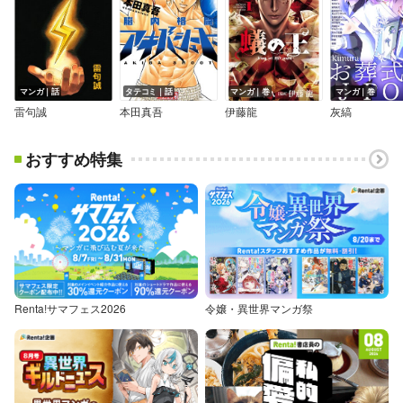
マンガ｜話
タテコミ｜話
マンガ｜巻
マンガ｜巻
雷句誠
本田真吾
伊藤龍
灰縞
おすすめ特集
Renta!サマフェス2026
令嬢・異世界マンガ祭