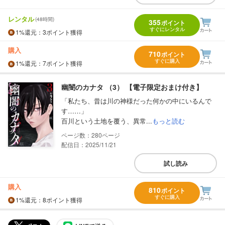
レンタル
(48時間)
355
ポイント
すぐにレンタル
1%
還元
：3ポイント獲得
購入
710
ポイント
すぐに購入
1%
還元
：7ポイント獲得
幽闇のカナタ （3） 【電子限定おまけ付き】
「私たち、昔は川の神様だった何かの中にいるんで
す……」
百川という土地を覆う、異常...
もっと読む
280
配信日：2025/11/21
試し読み
購入
810
ポイント
すぐに購入
1%
還元
：8ポイント獲得