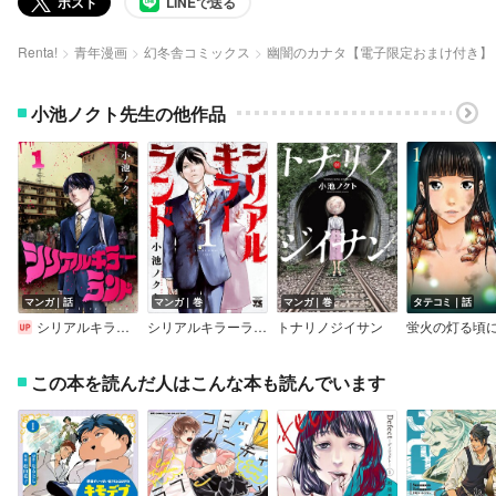
ポスト
LINEで送る
Renta!
青年漫画
幻冬舎コミックス
幽闇のカナタ【電子限定おまけ付き】
小池ノクト先生の他作品
マンガ｜話
マンガ｜巻
マンガ｜巻
タテコミ｜話
シリアルキラーランド（話売り）
シリアルキラーランド
トナリノジイサン
蛍火の灯る頃
この本を読んだ人はこんな本も読んでいます