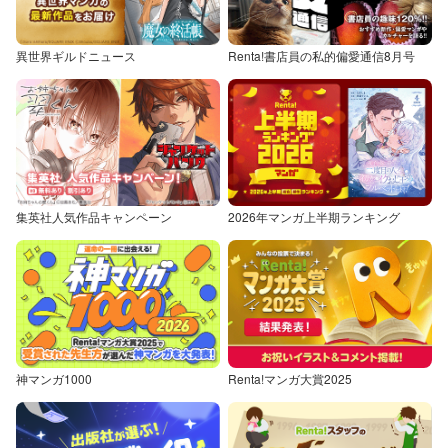
異世界ギルドニュース
Renta!書店員の私的偏愛通信8月号
集英社人気作品キャンペーン
2026年マンガ上半期ランキング
神マンガ1000
Renta!マンガ大賞2025