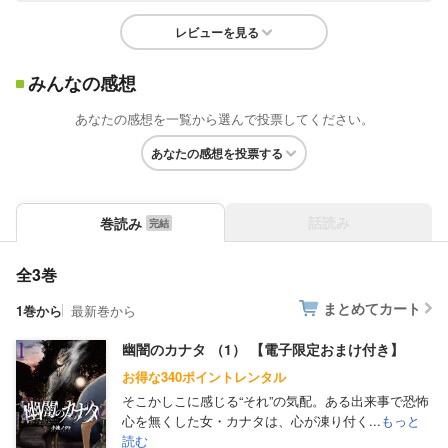
レビューを見る
みんなの感想
あなたの感想を一覧から選んで投票してください。
あなたの感想を投票する
話読み
巻読み
全3巻
まとめてカート
1巻から
最新巻から
幽闇のカナタ （1） 【電子限定おまけ付き】
お得な340ポイントレンタル
そこかしこに感じる“それ”の気配。ある出来事で恐怖
心を無くした女・カナタは、心が凍り付く...
もっと
読む