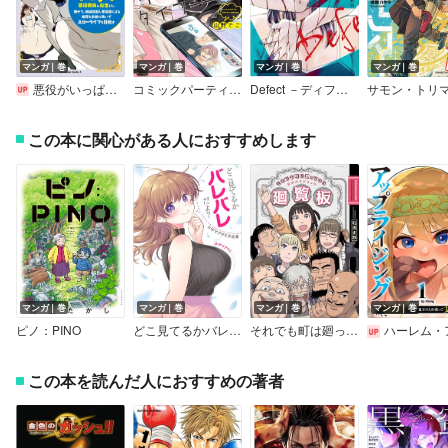
マンガ｜巻
マンガ｜巻
マンガ｜巻
マンガ｜巻
悪役がいっぱい出てくるエロゲのキモデブ悪役貴族に転生した。痩せて、破滅回避し悪役達による犯罪を未然に防いでスローライフを目指す
コミックパーティ ラブタイフーン 【電子限定おまけ付き】
Defect －ディフェクト－
この本に関心がある人におすすめします
マンガ｜巻
マンガ｜巻
マンガ｜巻
マンガ｜巻
ピノ：PINO
どこ見てるかバレバレだよ？ カザマアヤミ作品集
それでも町は廻っている 公式ガイドブック廻覧板
ハーレム・アップライジング ～女尊男卑の世界で魔王の力を使って支配します～【
この本を読んだ人におすすめの著者