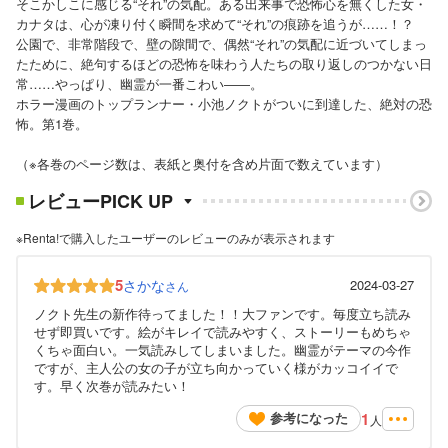
そこかしこに感じる“それ”の気配。ある出来事で恐怖心を無くした女・
カナタは、心が凍り付く瞬間を求めて“それ”の痕跡を追うが……！？
公園で、非常階段で、壁の隙間で、偶然“それ”の気配に近づいてしまっ
たために、絶句するほどの恐怖を味わう人たちの取り返しのつかない日
常……やっぱり、幽霊が一番こわい――。
ホラー漫画のトップランナー・小池ノクトがついに到達した、絶対の恐
怖。第1巻。
（※各巻のページ数は、表紙と奥付を含め片面で数えています）
レビューPICK UP
※Renta!で購入したユーザーのレビューのみが表示されます
5
さかな
2024-03-27
さん
ノクト先生の新作待ってました！！大ファンです。毎度立ち読み
せず即買いです。絵がキレイで読みやすく、ストーリーもめちゃ
くちゃ面白い。一気読みしてしまいました。幽霊がテーマの今作
ですが、主人公の女の子が立ち向かっていく様がカッコイイで
す。早く次巻が読みたい！
1
参考になった
人