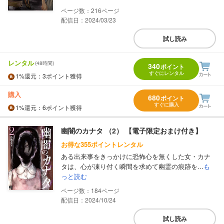
216
配信日：2024/03/23
試し読み
レンタル
(48時間)
340
ポイント
すぐにレンタル
1%
還元
：3ポイント獲得
購入
680
ポイント
すぐに購入
1%
還元
：6ポイント獲得
幽闇のカナタ （2） 【電子限定おまけ付き】
お得な355ポイントレンタル
ある出来事をきっかけに恐怖心を無くした女・カナ
タは、心が凍り付く瞬間を求めて幽霊の痕跡を...
も
っと読む
184
配信日：2024/10/24
試し読み