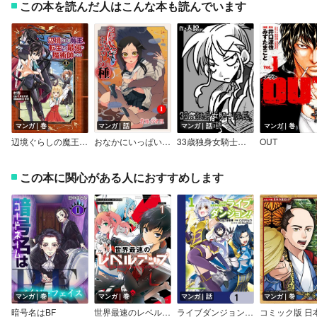
この本を読んだ人はこんな本も読んでいます
マンガ｜巻
マンガ｜話
マンガ｜話
マンガ｜巻
辺境ぐらしの魔王、転生して最強の魔術師になる
おなかにいっぱい、あやかしの種【フルカラー】
33歳独身女騎士隊長。
OUT
この本に関心がある人におすすめします
マンガ｜巻
マンガ｜巻
マンガ｜話
マンガ｜巻
暗号名はBF
世界最速のレベルアップ
ライブダンジョン！【分冊版】