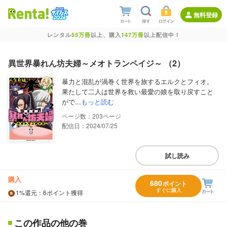
無料登録
レンタル
55万冊
以上、購入
147万冊
以上配信中！
異世界暴れん坊夫婦～メオトランペイジ～ （2）
暴力と混乱が渦巻く世界を旅するエルクとフィオ。
果たして二人は世界を救い最愛の娘を取り戻すこと
がで...
もっと読む
203
配信日：2024/07/25
試し読み
購入
680
ポイント
すぐに購入
1%
還元
：6ポイント獲得
この作品の他の巻