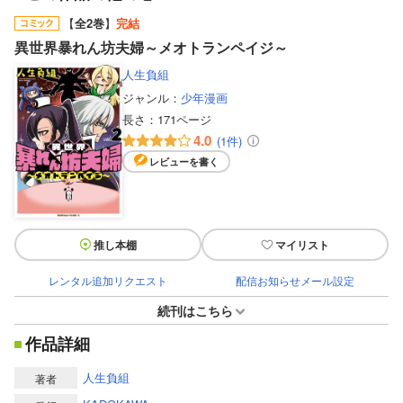
【
全2巻
】
完結
異世界暴れん坊夫婦～メオトランペイジ～
人生負組
ジャンル：
少年漫画
長さ：
171ページ
4.0
(1件)
レビューを書く
推し本棚
マイリスト
レンタル追加リクエスト
配信お知らせメール設定
続刊はこちら
作品詳細
人生負組
著者