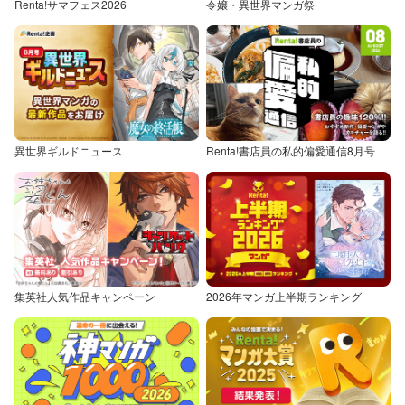
Renta!サマフェス2026
令嬢・異世界マンガ祭
異世界ギルドニュース
Renta!書店員の私的偏愛通信8月号
集英社人気作品キャンペーン
2026年マンガ上半期ランキング