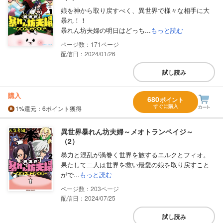
娘を神から取り戻すべく、異世界で様々な相手に大
暴れ！！
暴れん坊夫婦の明日はどっち...
もっと読む
171
配信日：2024/01/26
試し読み
購入
680
ポイント
すぐに購入
1%
還元
：6ポイント獲得
異世界暴れん坊夫婦～メオトランペイジ～
（2）
暴力と混乱が渦巻く世界を旅するエルクとフィオ。
果たして二人は世界を救い最愛の娘を取り戻すこと
がで...
もっと読む
203
配信日：2024/07/25
試し読み