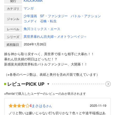
KADOKAWA
発行
マンガ
カテゴリ
少年漫画
SF・ファンタジー
バトル・アクション
ジャンル
コメディ
召喚・転生
角川コミックス・エース
レーベル
異世界暴れん坊夫婦～メオトランペイジ～
シリーズ
2024年1月26日
紙初版日
娘を神から取り戻すべく、異世界で様々な相手に大暴れ！！
暴れん坊夫婦の明日はどっちだ！？
新感覚夫婦異世界転生バトルファンタジー、大開幕！！
（※各巻のページ数は、表紙と奥付を含め片面で数えています）
レビューPICK UP
※Renta!で購入したユーザーのレビューのみが表示されます
4
まさはる
2025-11-19
さん
ノリと勢いは嫌いじゃない打ち切りかな？色々と中途半端感はあ