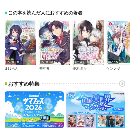
この本を読んだ人におすすめの著者
マンガ｜巻
マンガ｜話
タテコミ｜話
絵ノベル
まゆらん
澤村明
優木凛々
ケンノジ
おすすめ特集