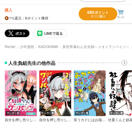
購入
680
ポイント
すぐに購入
1%
還元
：6ポイント獲得
ポスト
LINEで送る
Renta!
少年漫画
KADOKAWA
異世界暴れん坊夫婦～メオトランペイジ～
人生負組先生の他作品
マンガ｜話
マンガ｜巻
マンガ｜巻
マンガ｜巻
自分を押し売りしてきた奴隷ちゃんがドラゴンをワンパンしてた 戯画版【分冊版】
自分を押し売りしてきた奴隷ちゃんがドラゴンをワンパンしてた 戯画版
笑うカドにはお稲荷さん