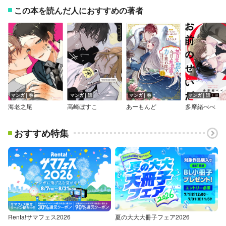
この本を読んだ人におすすめの著者
マンガ｜巻
マンガ｜話
マンガ｜巻
マンガ｜話
海老之尾
高崎ぼすこ
あーもんど
多摩緒べべ
おすすめ特集
Renta!サマフェス2026
夏の大大大冊子フェア2026