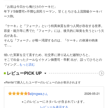
「お前は今日から俺だけのケーキだ」
年下ドS御曹司×不憫な庶民リーマン。甘くとろける上流階級ケーキバ
ースBL
『ケーキ』と『フォーク』という特異体質を持つ人間が存在する世界。
容姿・能力等に秀でた『フォーク』には、後天的に味覚を失うという欠
点がある。
そんな『フォーク』が唯一渇望するのは、『ケーキ』の体液や肉体
で…。
傾いた実家を立て直すため、社交界に潜り込んだ越智ひろと。
そこで出会ったクールなイケメン御曹司・帝釈 出が、誤ってひろとの
ワイング...
もっと読む
レビューPICK UP
※Renta!で購入したユーザーのレビューのみが表示されます
5
stjmgwa
2026-05-21
さん
※このレビューにネタバレが含まれています。
レビューを表示する