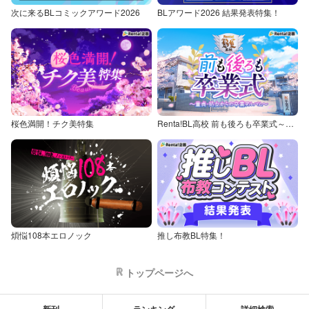
次に来るBLコミックアワード2026
BLアワード2026 結果発表特集！
桜色満開！チク美特集
Renta!BL高校 前も後ろも卒業式～童貞・処女からの卒業アルバム～
煩悩108本エロノック
推し布教BL特集！
トップページへ
新刊
ランキング
詳細検索