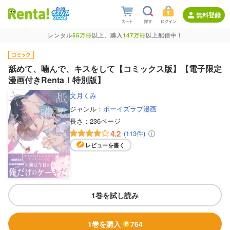
無料登録
レンタル
55万冊
以上、購入
147万冊
以上配信中！
舐めて、噛んで、キスをして【コミックス版】【電子限定
漫画付きRenta！特別版】
文月くみ
ジャンル：
ボーイズラブ漫画
長さ：
236ページ
4.2
(113件)
レビューを書く
1巻を試し読み
1巻を購入
764