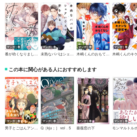
マンガ｜巻
マンガ｜巻
マンガ｜巻
マンガ｜巻
番が幼くなりまして 世話焼きΩのαごっこ【単行本版】【電子限定特典付き】
未熟なパパはシェアハウスで恋を知る【Renta！限定特典付き】
木嶋くんのおもてなし
この本に関心がある人におすすめします
マンガ｜巻
マンガ｜巻
マンガ｜巻
マンガ｜巻
男子とごはんアンソロジー
Q［kju；］ vol．5
薔薇窓の下