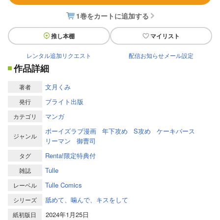
1巻をカートに追加する
推し本棚
マイリスト
レンタル追加リクエスト
配信お知らせメール設定
作品詳細
文月くみ
著者
ブライト出版
発行
マンガ
カテゴリ
ボーイズラブ漫画
年下攻め
S攻め
ケーキバース
ジャンル
リーマン
御曹司
Renta!限定特典付
タグ
Tulle
雑誌
Tulle Comics
レーベル
舐めて、噛んで、キスをして
シリーズ
2024年1月25日
紙初版日