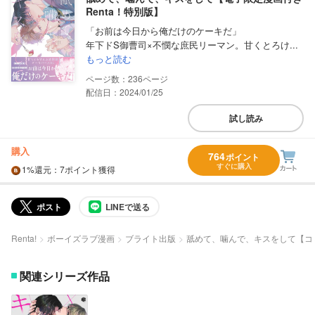
Renta！特別版】
「お前は今日から俺だけのケーキだ」
年下ドS御曹司×不憫な庶民リーマン。甘くとろけ...
もっと読む
236
配信日：2024/01/25
試し読み
購入
764
ポイント
すぐに購入
1%
還元
：7ポイント獲得
ポスト
LINEで送る
Renta!
ボーイズラブ漫画
ブライト出版
舐めて、噛んで、キスをして【コミ
関連シリーズ作品