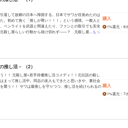
引退して故郷の日本へ帰国する。日本でサワが目覚めたのは
購入
た。初めて抱く「推しが尊い！！！」という感情。一般人と
、ペンライトを武器と間違えたり、ファンとの取引でも安全
1%
還元
：6
元殺し屋らしい行動から抜け切れず――？ 元殺し屋...
もっ
の推し活－ （2）
う！！ 元殺し屋×若手俳優推し活コメディ！！元伝説の殺し
はまって推し活中。同志の友人もできたと思いきや、裏社会
購入
を襲う！！ サワは最推しを守りつつ、推し活を続けられるの
1%
還元
：7