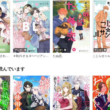
マンガ｜巻
マンガ｜巻
マンガ｜巻
エリス、精霊に祝福された錬金術師 チート級アイテムでお店経営も冒険も順調です！【分冊版】（コミック）
＃BがLする 4ページアンソロジー ～こんなに好きでどうしよう！？～
たぬ恋。
こじらせ☆
読んでいます