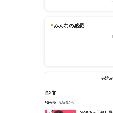
みんなの感想
巻読
全2巻
1巻から
最新巻から
SAWA－元殺し屋