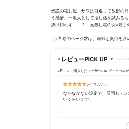
伝説の殺し屋・サワは引退して故郷の日
う感情。一般人として推し活を試みるも
抜け切れず――？ 元殺し屋の女×若手
（※各巻のページ数は、表紙と奥付を含
レビューPICK UP
※Renta!で購入したユーザーのレビューのみ
5
イマル
さん
なかなかない設定で、展開もテン
いくらいです。