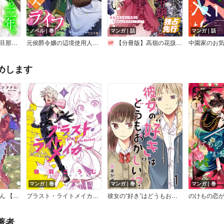
ノベル｜巻
マンガ｜話
マンガ｜話
白い結婚から三年。旦那様、私と離縁してください（話売り）
元侯爵令嬢の辺境使用人ライフ【完全版】
【分冊版】高嶺の花扱いされる悪役令嬢ですが、本音はめちゃくちゃ恋したい
めします
マンガ｜巻
マンガ｜巻
マンガ｜巻
久世さんちのお嫁さん 【単行本版】
ブラスト・ライトメイカー －BLAST・LightMaker－
彼女の“好き”はどうもおかしい！？ セット版
著者