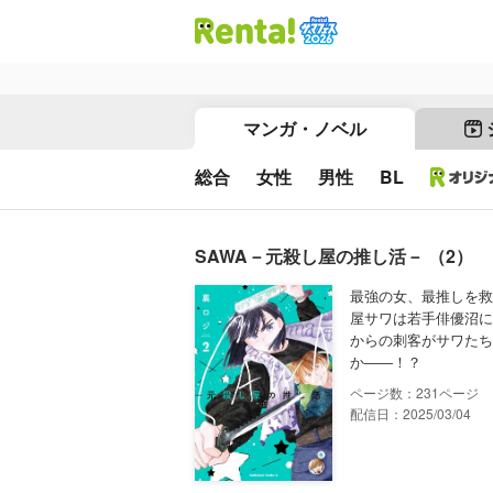
マンガ・ノベル
総合
女性
男性
BL
SAWA－元殺し屋の推し活－ （2）
最強の女、最推しを救
屋サワは若手俳優沼に
からの刺客がサワたち
か――！？
231
配信日：2025/03/04