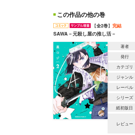
この作品の他の巻
【
全2巻
】
完結
SAWA－元殺し屋の推し活－
著者
発行
カテゴリ
ジャンル
レーベル
シリーズ
紙初版日
レビュー