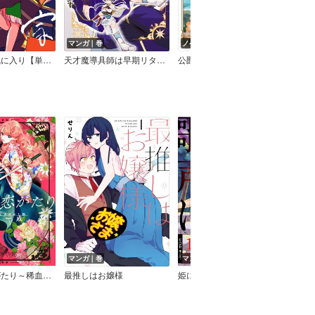
マンガ｜巻
ノベル｜巻
マン
中園家のお気に入り【単話】
天才魔導具師は早期リタイア目指して頑張ります
公爵家の長女でした
マンガ｜巻
マンガ｜話
マン
のけもの恋がたり～稀血の娘とあやかし狐～
最推しはお嬢様
姫に貢ぎし、歌声は
ドは