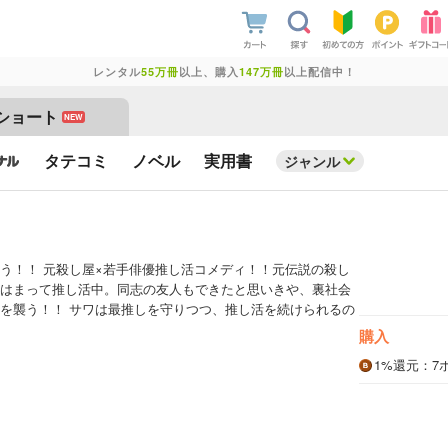
レンタル
55万冊
以上、購入
147万冊
以上配信中！
ショート
NEW
タテコミ
ノベル
実用書
ジャンル
う！！ 元殺し屋×若手俳優推し活コメディ！！元伝説の殺し
はまって推し活中。同志の友人もできたと思いきや、裏社会
を襲う！！ サワは最推しを守りつつ、推し活を続けられるの
購入
1%
還元
：7