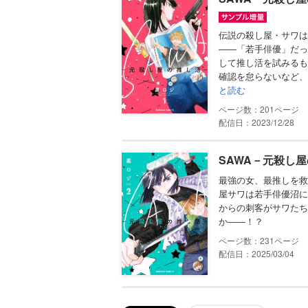
伝説の殺し屋・サワは
――「若手俳優」だっ
して推し活を試みるも
確認を怠らないなど、
と読む
201
配信日：2023/12/28
SAWA－元殺し屋
最強の女、最推しを救
屋サワは若手俳優沼に
からの刺客がサワたち
か――！？
231
配信日：2025/03/04