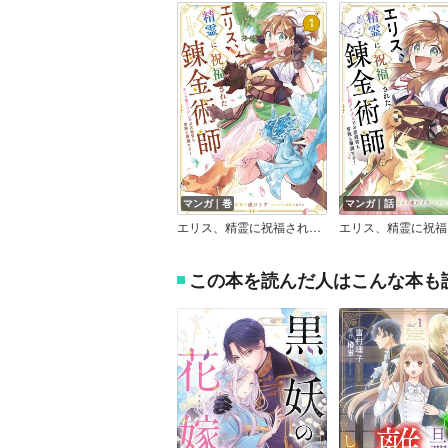
マンガ｜巻
マンガ｜話
エリス、精霊に祝福された錬金術師 チート級アイテムでお店経営も冒険も順調です！（コミック）
この本を読んだ人はこんな本も