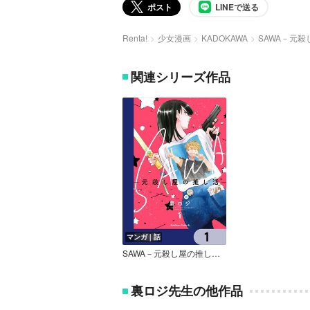
ポスト
LINEで送る
Renta!
少女漫画
KADOKAWA
SAWA－元
関連シリーズ作品
マンガ｜話
SAWA－元殺し屋の推し活－【分冊版】
裏ロジ先生の他作品