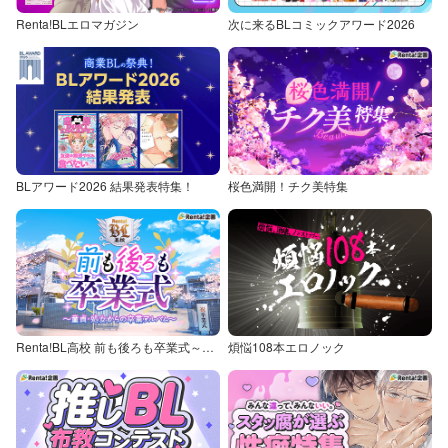
Renta!BLエロマガジン
次に来るBLコミックアワード2026
BLアワード2026 結果発表特集！
桜色満開！チク美特集
Renta!BL高校 前も後ろも卒業式～童貞・処女からの卒業アルバム～
煩悩108本エロノック