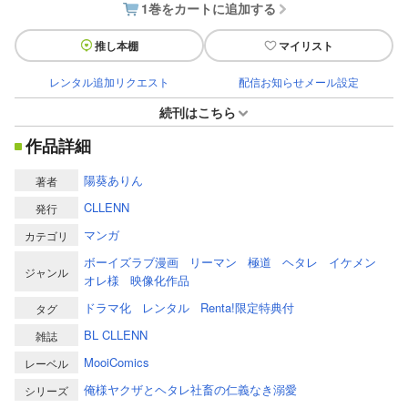
1巻をカートに追加する
推し本棚
マイリスト
レンタル追加リクエスト
配信お知らせメール設定
続刊はこちら
作品詳細
陽葵ありん
著者
CLLENN
発行
マンガ
カテゴリ
ボーイズラブ漫画
リーマン
極道
ヘタレ
イケメン
ジャンル
オレ様
映像化作品
ドラマ化
レンタル
Renta!限定特典付
タグ
BL CLLENN
雑誌
MooiComics
レーベル
俺様ヤクザとヘタレ社畜の仁義なき溺愛
シリーズ