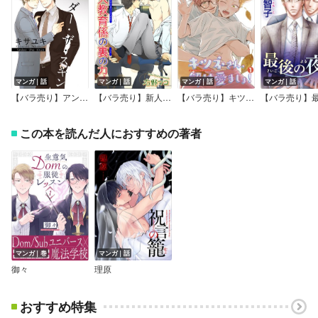
マンガ｜話
マンガ｜話
マンガ｜話
マンガ｜話
【バラ売り】アンダー・ザ・スキン
【バラ売り】新人教育係の裏のカオ
【バラ売り】キツネさん、解け愛ましょ！
この本を読んだ人におすすめの著者
マンガ｜巻
マンガ｜話
御々
理原
おすすめ特集