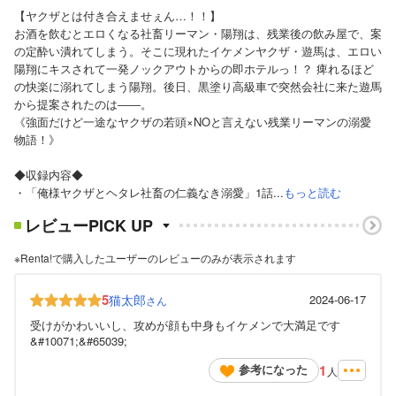
【ヤクザとは付き合えませぇん…！！】
お酒を飲むとエロくなる社畜リーマン・陽翔は、残業後の飲み屋で、案
の定酔い潰れてしまう。そこに現れたイケメンヤクザ・遊馬は、エロい
陽翔にキスされて一発ノックアウトからの即ホテルっ！？ 痺れるほど
の快楽に溺れてしまう陽翔。後日、黒塗り高級車で突然会社に来た遊馬
から提案されたのは――。
《強面だけど一途なヤクザの若頭×NOと言えない残業リーマンの溺愛
物語！》
◆収録内容◆
・「俺様ヤクザとヘタレ社畜の仁義なき溺愛」1話...
もっと読む
レビューPICK UP
※Renta!で購入したユーザーのレビューのみが表示されます
5
猫太郎
2024-06-17
さん
受けがかわいいし、攻めが顔も中身もイケメンで大満足です
&#10071;&#65039;
1
参考になった
人