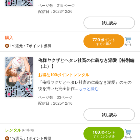
215
配信日：2023/12/26
試し読み
購入
720
ポイント
すぐに購入
1%
還元
：7ポイント獲得
俺様ヤクザとヘタレ社畜の仁義なき溺愛【特別編
（上）】
お得な100ポイントレンタル
『俺様ヤクザとヘタレ社畜の仁義なき溺愛』のその
後を描いた完全新作...
もっと読む
33
配信日：2025/12/16
試し読み
レンタル
(48時間)
100
ポイント
すぐにレンタル
1%
還元
：1ポイント獲得