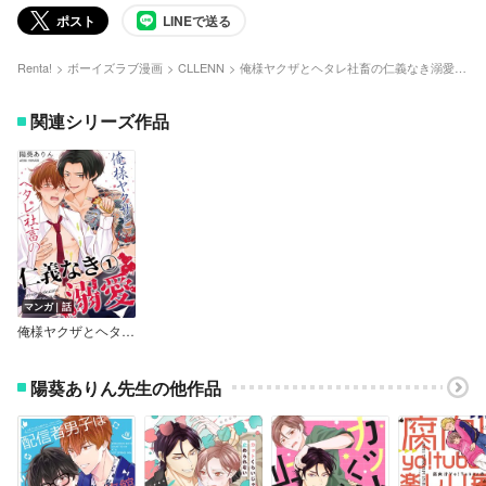
ポスト
LINEで送る
Renta!
ボーイズラブ漫画
CLLENN
俺様ヤクザとヘタレ社畜の仁義なき溺愛【単行本版】
関連シリーズ作品
マンガ｜話
俺様ヤクザとヘタレ社畜の仁義なき溺愛
陽葵ありん先生の他作品