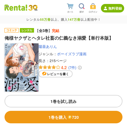
無料登録
レンタル
55万冊
以上、購入
147万冊
以上配信中！
【
全3巻
】
完結
俺様ヤクザとヘタレ社畜の仁義なき溺愛【単行本版】
陽葵ありん
ジャンル：
ボーイズラブ漫画
長さ：
215ページ
4.2
(7件)
レビューを書く
1巻を試し読み
1巻を購入
720