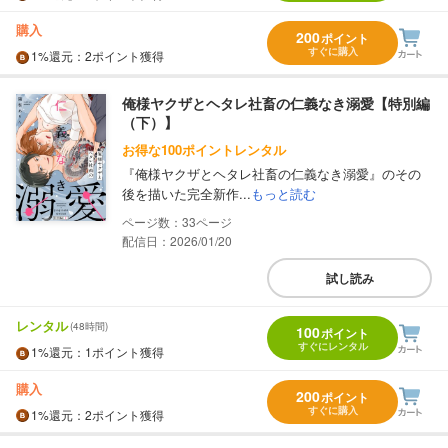
購入
200
ポイント
すぐに購入
1%
還元
：2ポイント獲得
俺様ヤクザとヘタレ社畜の仁義なき溺愛【特別編
（下）】
お得な100ポイントレンタル
『俺様ヤクザとヘタレ社畜の仁義なき溺愛』のその
後を描いた完全新作...
もっと読む
33
配信日：2026/01/20
試し読み
レンタル
(48時間)
100
ポイント
すぐにレンタル
1%
還元
：1ポイント獲得
購入
200
ポイント
すぐに購入
1%
還元
：2ポイント獲得