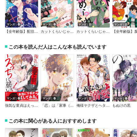
マンガ｜巻
マンガ｜巻
マンガ｜話
マンガ｜話
【全年齢版】配信者男子は温泉旅館で××したい
カットくらいじゃ止められない【単行本版／Renta！限定描き下ろし漫画付き】
カットくらいじゃ止められない
この本を読んだ人はこんな本も読んでいます
マンガ｜巻
マンガ｜巻
マンガ｜話
マンガ｜巻
強気な童貞はえっちに弱い！【電子単行本版／限定特典まんが付き】
「恋」は「家事（しごと）」に含まれますか？【完全版（特典付き）】
俺様ヤクザとヘタレ社畜の仁義なき溺愛
もぬけの黒
この本に関心がある人におすすめします