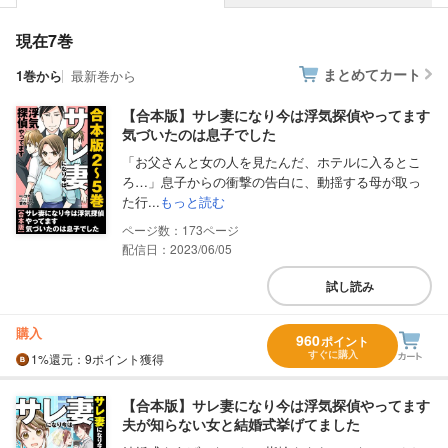
現在7巻
まとめてカート
1巻から
最新巻から
【合本版】サレ妻になり今は浮気探偵やってます
気づいたのは息子でした
「お父さんと女の人を見たんだ、ホテルに入るとこ
ろ…」息子からの衝撃の告白に、動揺する母が取っ
た行...
もっと読む
173
配信日：2023/06/05
試し読み
購入
960
ポイント
すぐに購入
1%
還元
：9ポイント獲得
【合本版】サレ妻になり今は浮気探偵やってます
夫が知らない女と結婚式挙げてました