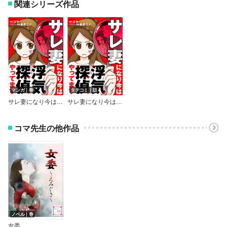
関連シリーズ作品
マンガ｜巻
タテコミ｜話
サレ妻になり今は浮気探偵やってます
サレ妻になり今は浮気探偵やってます【タテスク】【フルカラー】
コマ先生の他作品
ノベル｜巻
女委