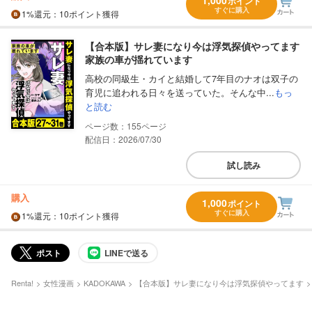
1,000
ポイント
すぐに購入
1%
還元
：10ポイント獲得
【合本版】サレ妻になり今は浮気探偵やってます
家族の車が揺れています
高校の同級生・カイと結婚して7年目のナオは双子の
育児に追われる日々を送っていた。そんな中...
もっ
と読む
155
配信日：2026/07/30
試し読み
購入
1,000
ポイント
すぐに購入
1%
還元
：10ポイント獲得
ポスト
LINEで送る
Renta!
女性漫画
KADOKAWA
【合本版】サレ妻になり今は浮気探偵やってます