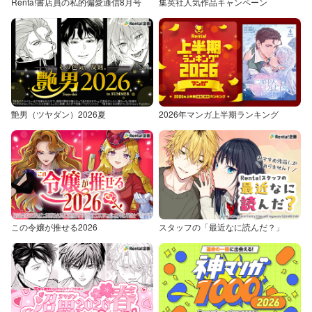
Renta!書店員の私的偏愛通信8月号
集英社人気作品キャンペーン
艶男（ツヤダン）2026夏
2026年マンガ上半期ランキング
この令嬢が推せる2026
スタッフの「最近なに読んだ？」