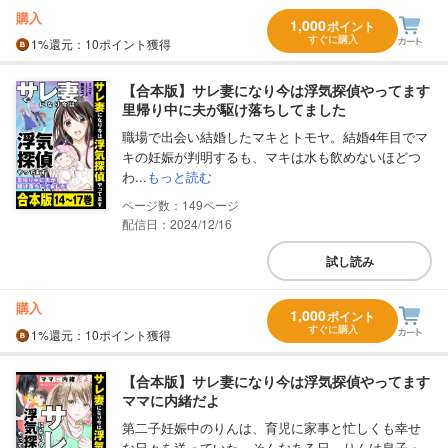
購入
1,000
ポイント
すぐに購入
1%
還元
：10ポイント獲得
【合本版】サレ妻になり今は浮気探偵やってます
里帰り中に夫が駆け落ちしてました
職場で出会い結婚したマキとトモヤ。結婚4年目でマ
キの妊娠が判明するも、マキは水も飲めないほどつ
わ...
もっと読む
149
配信日：2024/12/16
試し読み
購入
1,000
ポイント
すぐに購入
1%
還元
：10ポイント獲得
【合本版】サレ妻になり今は浮気探偵やってます
ママに内緒だよ
第二子妊娠中のりんは、育児に家事と忙しくも幸せ
な日々を送っていた。そんなある日、りんは息子・