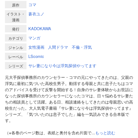
コマ
原作
蒼衣ユノ
イラスト・
漫画
KADOKAWA
発行
マンガ
カテゴリ
女性漫画
人間ドラマ
不倫・浮気
ジャンル
LScomic
レーベル
サレ妻になり今は浮気探偵やってます
シリーズ
元大手探偵事務所のカウンセラー・コマの元にやってきたのは、父親の
浮気に最初に気づいた高校生男子。動揺する母親と共に息子たちはコマ
のアドバイスを受けて反撃を開始する！自身のサレ妻体験からお世話に
なった探偵事務所のカウンセラーになったコマは、日々悩めるサレ妻た
ちの相談員として活躍。ある日、相談連絡をしてきたのは母親思いの高
校生だった。大人気電子書籍『サレ妻になり今は浮気探偵やってます』
シリーズ、「気づいたのは息子でした」編を一気読みできる合本版で
す。
（※各巻のページ数は、表紙と奥付を含め片面で...
もっと読む