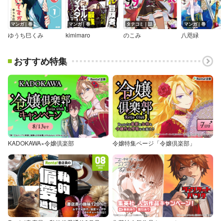
マンガ｜巻
マンガ｜巻
タテコミ｜話
マンガ｜巻
ゆうち巳くみ
kimimaro
のこみ
八咫緑
おすすめ特集
KADOKAWA×令嬢倶楽部
令嬢特集ページ「令嬢倶楽部」