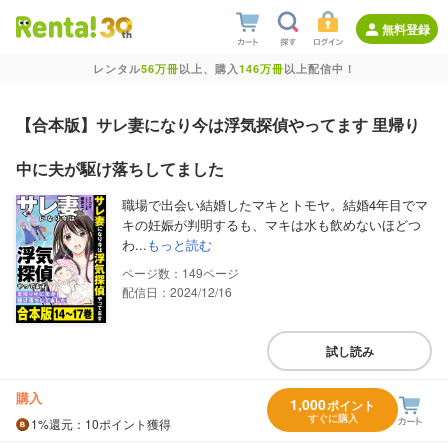
無料登録
レンタル
56万冊
以上、購入
146万冊
以上配信中！
【合本版】サレ妻になり今は浮気探偵やってます 里帰り
中に夫が駆け落ちしてました
職場で出会い結婚したマキとトモヤ。結婚4年目でマ
キの妊娠が判明するも、マキは水も飲めないほどつ
わ...
もっと読む
149
配信日：2024/12/16
試し読み
購入
1,000
ポイント
すぐに購入
1%
還元
：10ポイント獲得