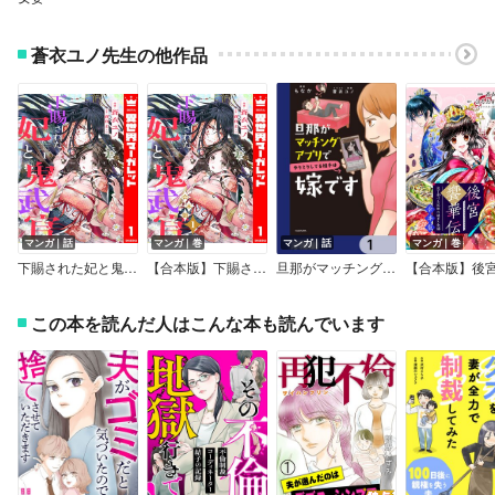
蒼衣ユノ先生の他作品
マンガ｜話
マンガ｜巻
マンガ｜話
マンガ｜巻
下賜された妃と鬼武官
【合本版】下賜された妃と鬼武官
旦那がマッチングアプリでやりとりしてる相手は嫁です【分冊版】
この本を読んだ人はこんな本も読んでいます