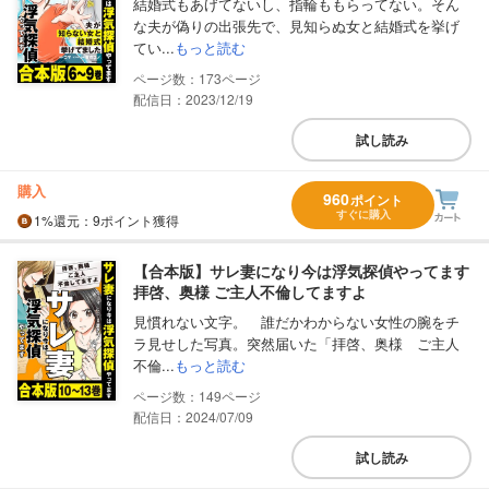
結婚式もあげてないし、指輪ももらってない。そん
な夫が偽りの出張先で、見知らぬ女と結婚式を挙げ
てい...
もっと読む
173
配信日：2023/12/19
試し読み
購入
960
ポイント
すぐに購入
1%
還元
：9ポイント獲得
【合本版】サレ妻になり今は浮気探偵やってます
拝啓、奥様 ご主人不倫してますよ
見慣れない文字。 誰だかわからない女性の腕をチ
ラ見せした写真。突然届いた「拝啓、奥様 ご主人
不倫...
もっと読む
149
配信日：2024/07/09
試し読み