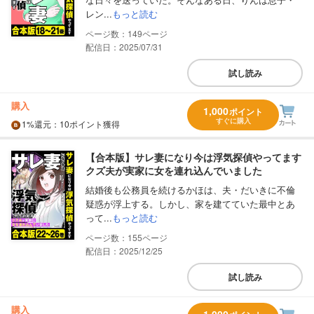
レン...
もっと読む
149
配信日：2025/07/31
試し読み
購入
1,000
ポイント
すぐに購入
1%
還元
：10ポイント獲得
【合本版】サレ妻になり今は浮気探偵やってます
クズ夫が実家に女を連れ込んでいました
結婚後も公務員を続けるかほは、夫・だいきに不倫
疑惑が浮上する。しかし、家を建てていた最中とあ
って...
もっと読む
155
配信日：2025/12/25
試し読み
購入