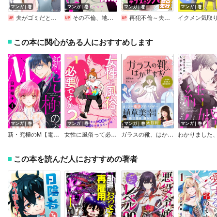
マンガ｜巻
マンガ｜巻
マンガ｜巻
マンガ｜巻
夫がゴミだと気づいたので捨てさせていただきます
その不倫、地獄行きです！―不倫制裁コーディネーター結子の記録―
再犯不倫～夫が選んだのはデブスのシンママでした～
この本に関心がある人におすすめします
マンガ｜巻
マンガ｜巻
マンガ｜巻
マンガ｜巻
新・究極のM【電子単行本】
女性に風俗って必要ですか？～アラサー独女の再就職先が女性向け風俗店の裏方だった件～
ガラスの靴、はかせます！ ～成婚率80％の結婚相談所～ 【かきおろし漫画＆コラム付】
この本を読んだ人におすすめの著者