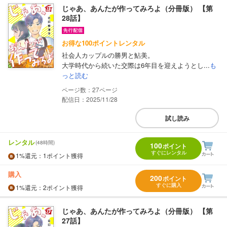
じゃあ、あんたが作ってみろよ（分冊版） 【第
28話】
お得な100ポイントレンタル
社会人カップルの勝男と鮎美。
大学時代から続いた交際は6年目を迎えようとし...
も
っと読む
27
配信日：2025/11/28
試し読み
レンタル
(48時間)
100
ポイント
すぐにレンタル
1%
還元
：1ポイント獲得
購入
200
ポイント
すぐに購入
1%
還元
：2ポイント獲得
じゃあ、あんたが作ってみろよ（分冊版） 【第
27話】