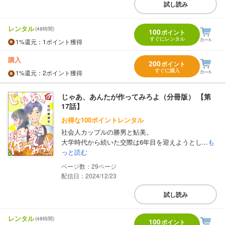
試し読み
レンタル
(48時間)
100
ポイント
すぐにレンタル
1%
還元
：1ポイント獲得
購入
200
ポイント
すぐに購入
1%
還元
：2ポイント獲得
じゃあ、あんたが作ってみろよ（分冊版） 【第
17話】
お得な100ポイントレンタル
社会人カップルの勝男と鮎美。
大学時代から続いた交際は6年目を迎えようとし...
も
っと読む
29
配信日：2024/12/23
試し読み
レンタル
(48時間)
100
ポイント