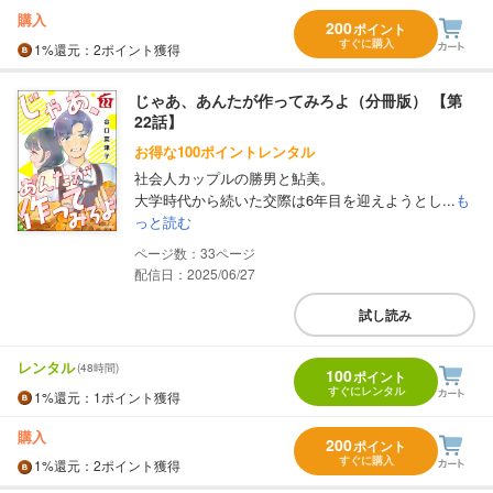
購入
200
ポイント
すぐに購入
1%
還元
：2ポイント獲得
じゃあ、あんたが作ってみろよ（分冊版） 【第
22話】
お得な100ポイントレンタル
社会人カップルの勝男と鮎美。
大学時代から続いた交際は6年目を迎えようとし...
も
っと読む
33
配信日：2025/06/27
試し読み
レンタル
(48時間)
100
ポイント
すぐにレンタル
1%
還元
：1ポイント獲得
購入
200
ポイント
すぐに購入
1%
還元
：2ポイント獲得