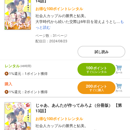
14話】
お得な100ポイントレンタル
社会人カップルの勝男と鮎美。
大学時代から続いた交際は6年目を迎えようとし...
も
っと読む
31
配信日：2024/08/23
試し読み
レンタル
(48時間)
100
ポイント
すぐにレンタル
1%
還元
：1ポイント獲得
購入
200
ポイント
すぐに購入
1%
還元
：2ポイント獲得
じゃあ、あんたが作ってみろよ（分冊版） 【第
13話】
お得な100ポイントレンタル
社会人カップルの勝男と鮎美。