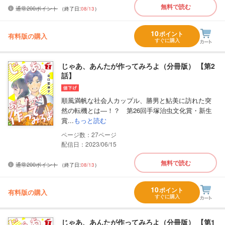
無料で読む
通常200ポイント
（終了日:
08/13
）
10
ポイント
有料版の購入
すぐに購入
じゃあ、あんたが作ってみろよ（分冊版） 【第2
話】
順風満帆な社会人カップル、勝男と鮎美に訪れた突
然の転機とは―！？ 第26回手塚治虫文化賞・新生
賞...
もっと読む
27
配信日：2023/06/15
無料で読む
通常200ポイント
（終了日:
08/13
）
10
ポイント
有料版の購入
すぐに購入
じゃあ、あんたが作ってみろよ（分冊版） 【第1