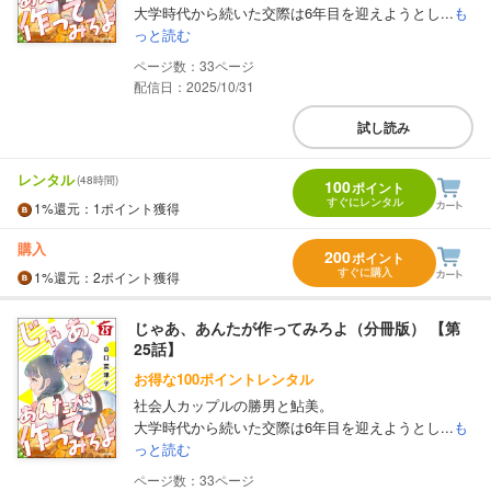
大学時代から続いた交際は6年目を迎えようとし...
も
っと読む
33
配信日：2025/10/31
試し読み
レンタル
(48時間)
100
ポイント
すぐにレンタル
1%
還元
：1ポイント獲得
購入
200
ポイント
すぐに購入
1%
還元
：2ポイント獲得
じゃあ、あんたが作ってみろよ（分冊版） 【第
25話】
お得な100ポイントレンタル
社会人カップルの勝男と鮎美。
大学時代から続いた交際は6年目を迎えようとし...
も
っと読む
33