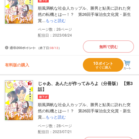
順風満帆な社会人カップル、勝男と鮎美に訪れた突
然の転機とは―！？ 第26回手塚治虫文化賞・新生
賞...
もっと読む
26
配信日：2023/08/24
無料で読む
通常200ポイント
（終了日:
08/13
）
10
ポイント
有料版の購入
すぐに購入
じゃあ、あんたが作ってみろよ（分冊版） 【第3
話】
順風満帆な社会人カップル、勝男と鮎美に訪れた突
然の転機とは―！？ 第26回手塚治虫文化賞・新生
賞...
もっと読む
28
配信日：2023/07/21