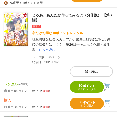
1%
還元
：1ポイント獲得
じゃあ、あんたが作ってみろよ（分冊版） 【第6
話】
今だけお得な10ポイントレンタル
順風満帆な社会人カップル、勝男と鮎美に訪れた突
然の転機とは―！？ 第26回手塚治虫文化賞・新生
賞...
もっと読む
28
配信日：2023/09/29
試し読み
レンタル
(48時間)
10
ポイント
すぐにレンタル
通常100ポイント
（終了日:
08/13
）
購入
50
ポイント
すぐに購入
通常200ポイント
（終了日:
08/13
）