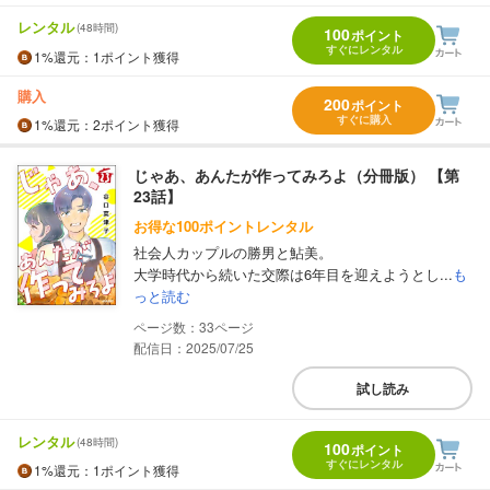
レンタル
(48時間)
100
ポイント
すぐにレンタル
1%
還元
：1ポイント獲得
購入
200
ポイント
すぐに購入
1%
還元
：2ポイント獲得
じゃあ、あんたが作ってみろよ（分冊版） 【第
23話】
お得な100ポイントレンタル
社会人カップルの勝男と鮎美。
大学時代から続いた交際は6年目を迎えようとし...
も
っと読む
33
配信日：2025/07/25
試し読み
レンタル
(48時間)
100
ポイント
すぐにレンタル
1%
還元
：1ポイント獲得