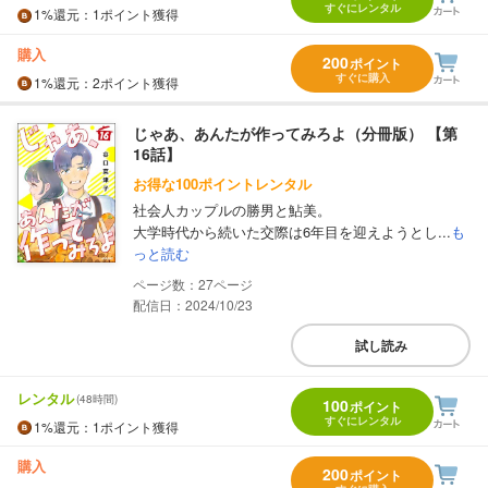
すぐにレンタル
1%
還元
：1ポイント獲得
購入
200
ポイント
すぐに購入
1%
還元
：2ポイント獲得
じゃあ、あんたが作ってみろよ（分冊版） 【第
16話】
お得な100ポイントレンタル
社会人カップルの勝男と鮎美。
大学時代から続いた交際は6年目を迎えようとし...
も
っと読む
27
配信日：2024/10/23
試し読み
レンタル
(48時間)
100
ポイント
すぐにレンタル
1%
還元
：1ポイント獲得
購入
200
ポイント