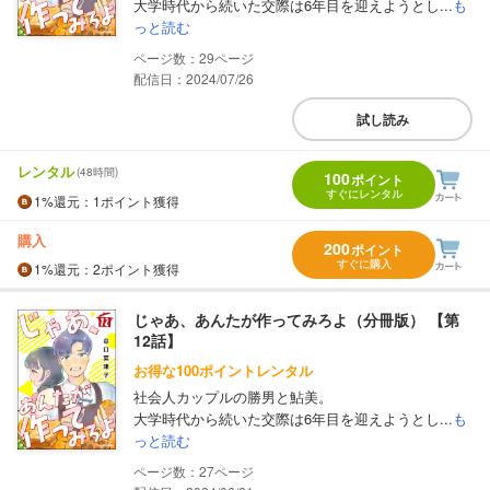
大学時代から続いた交際は6年目を迎えようとし...
も
っと読む
29
配信日：2024/07/26
試し読み
レンタル
(48時間)
100
ポイント
すぐにレンタル
1%
還元
：1ポイント獲得
購入
200
ポイント
すぐに購入
1%
還元
：2ポイント獲得
じゃあ、あんたが作ってみろよ（分冊版） 【第
12話】
お得な100ポイントレンタル
社会人カップルの勝男と鮎美。
大学時代から続いた交際は6年目を迎えようとし...
も
っと読む
27