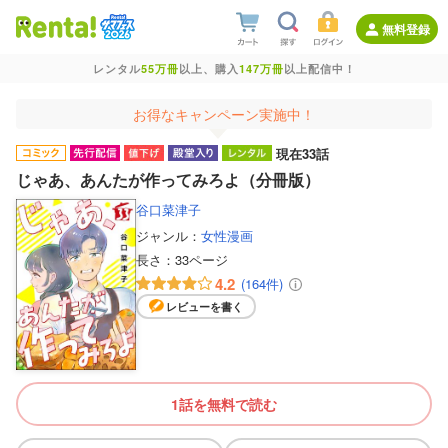
無料登録
レンタル
55万冊
以上、購入
147万冊
以上配信中！
お得なキャンペーン実施中！
現在33話
じゃあ、あんたが作ってみろよ（分冊版）
谷口菜津子
ジャンル：
女性漫画
長さ：
33ページ
4.2
(164件)
レビューを書く
1話を無料で読む