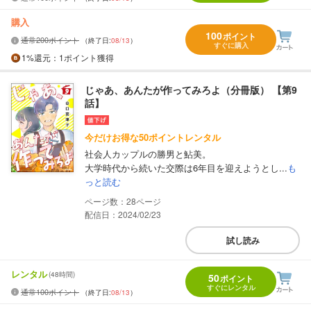
購入
100
ポイント
通常200ポイント
（終了日:
08/13
）
すぐに購入
1%
還元
：1ポイント獲得
じゃあ、あんたが作ってみろよ（分冊版） 【第9
話】
今だけお得な50ポイントレンタル
社会人カップルの勝男と鮎美。
大学時代から続いた交際は6年目を迎えようとし...
も
っと読む
28
配信日：2024/02/23
試し読み
レンタル
(48時間)
50
ポイント
すぐにレンタル
通常100ポイント
（終了日:
08/13
）