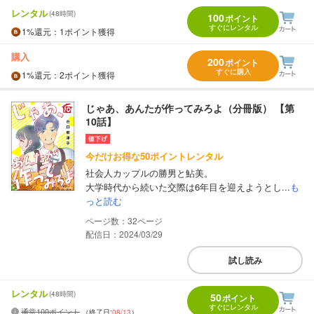
レンタル
(48時間)
100
ポイント
すぐにレンタル
1%
還元
：1ポイント獲得
購入
200
ポイント
すぐに購入
1%
還元
：2ポイント獲得
じゃあ、あんたが作ってみろよ（分冊版） 【第
10話】
今だけお得な50ポイントレンタル
社会人カップルの勝男と鮎美。
大学時代から続いた交際は6年目を迎えようとし...
も
っと読む
32
配信日：2024/03/29
試し読み
レンタル
(48時間)
50
ポイント
すぐにレンタル
通常100ポイント
（終了日:
08/13
）