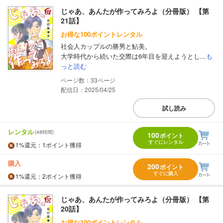
じゃあ、あんたが作ってみろよ（分冊版） 【第
21話】
お得な100ポイントレンタル
社会人カップルの勝男と鮎美。
大学時代から続いた交際は6年目を迎えようとし...
も
っと読む
33
配信日：2025/04/25
試し読み
レンタル
(48時間)
100
ポイント
すぐにレンタル
1%
還元
：1ポイント獲得
購入
200
ポイント
すぐに購入
1%
還元
：2ポイント獲得
じゃあ、あんたが作ってみろよ（分冊版） 【第
20話】
お得な100ポイントレンタル