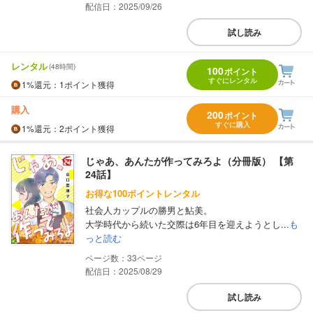
配信日：2025/09/26
試し読み
レンタル
(48時間)
100
ポイント
すぐにレンタル
1%
還元
：1ポイント獲得
購入
200
ポイント
すぐに購入
1%
還元
：2ポイント獲得
じゃあ、あんたが作ってみろよ（分冊版） 【第
24話】
お得な100ポイントレンタル
社会人カップルの勝男と鮎美。
大学時代から続いた交際は6年目を迎えようとし...
も
っと読む
33
配信日：2025/08/29
試し読み