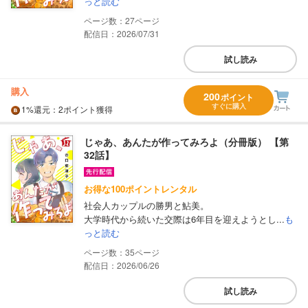
っと読む
27
配信日：2026/07/31
試し読み
購入
200
ポイント
すぐに購入
1%
還元
：2ポイント獲得
じゃあ、あんたが作ってみろよ（分冊版） 【第
32話】
お得な100ポイントレンタル
社会人カップルの勝男と鮎美。
大学時代から続いた交際は6年目を迎えようとし...
も
っと読む
35
配信日：2026/06/26
試し読み