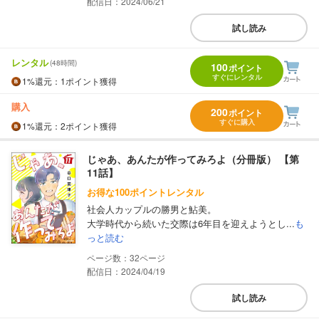
配信日：2024/06/21
試し読み
レンタル
(48時間)
100
ポイント
すぐにレンタル
1%
還元
：1ポイント獲得
購入
200
ポイント
すぐに購入
1%
還元
：2ポイント獲得
じゃあ、あんたが作ってみろよ（分冊版） 【第
11話】
お得な100ポイントレンタル
社会人カップルの勝男と鮎美。
大学時代から続いた交際は6年目を迎えようとし...
も
っと読む
32
配信日：2024/04/19
試し読み