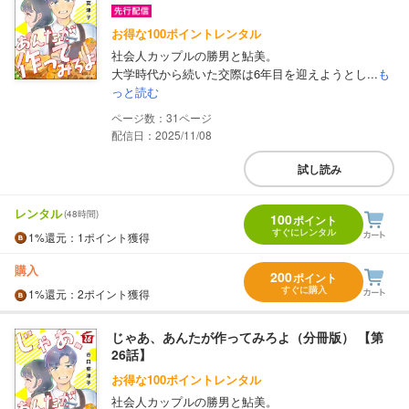
お得な100ポイントレンタル
社会人カップルの勝男と鮎美。
大学時代から続いた交際は6年目を迎えようとし...
も
っと読む
31
配信日：2025/11/08
試し読み
レンタル
(48時間)
100
ポイント
すぐにレンタル
1%
還元
：1ポイント獲得
購入
200
ポイント
すぐに購入
1%
還元
：2ポイント獲得
じゃあ、あんたが作ってみろよ（分冊版） 【第
26話】
お得な100ポイントレンタル
社会人カップルの勝男と鮎美。