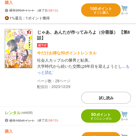
購入
100
ポイント
通常200ポイント
（終了日:
08/13
）
すぐに購入
1%
還元
：1ポイント獲得
じゃあ、あんたが作ってみろよ（分冊版） 【第8
話】
今だけお得な50ポイントレンタル
社会人カップルの勝男と鮎美。
大学時代から続いた交際は6年目を迎えようとし...
も
っと読む
28
配信日：2023/12/29
試し読み
レンタル
(48時間)
50
ポイント
すぐにレンタル
通常100ポイント
（終了日:
08/13
）
購入