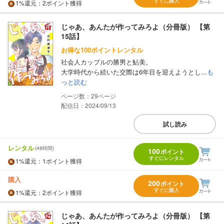
すぐに購入
1%
還元
：2ポイント獲得
じゃあ、あんたが作ってみろよ（分冊版） 【第
15話】
お得な100ポイントレンタル
社会人カップルの勝男と鮎美。
大学時代から続いた交際は6年目を迎えようとし...
も
っと読む
29
配信日：2024/09/13
試し読み
レンタル
(48時間)
100
ポイント
すぐにレンタル
1%
還元
：1ポイント獲得
購入
200
ポイント
すぐに購入
1%
還元
：2ポイント獲得
じゃあ、あんたが作ってみろよ（分冊版） 【第