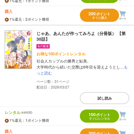
1%
還元
：1ポイント獲得
購入
200
ポイント
すぐに購入
1%
還元
：2ポイント獲得
じゃあ、あんたが作ってみろよ（分冊版） 【第
30話】
お得な100ポイントレンタル
社会人カップルの勝男と鮎美。
大学時代から続いた交際は6年目を迎えようとし...
も
っと読む
31
配信日：2026/03/27
試し読み
レンタル
(48時間)
100
ポイント
すぐにレンタル
1%
還元
：1ポイント獲得
購入
200
ポイント