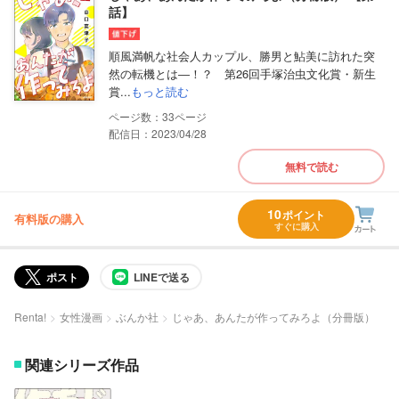
話】
順風満帆な社会人カップル、勝男と鮎美に訪れた突
然の転機とは―！？ 第26回手塚治虫文化賞・新生
賞...
もっと読む
33
配信日：2023/04/28
無料で読む
10
ポイント
有料版の購入
すぐに購入
ポスト
LINEで送る
Renta!
女性漫画
ぶんか社
じゃあ、あんたが作ってみろよ（分冊版）
関連シリーズ作品