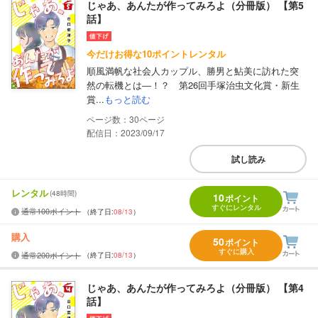
じゃあ、あんたが作ってみろよ（分冊版） 【第5
話】
今だけお得な10ポイントレンタル
順風満帆な社会人カップル、勝男と鮎美に訪れた突
然の転機とは―！？ 第26回手塚治虫文化賞・新生
賞...
もっと読む
30
配信日：2023/09/17
試し読み
レンタル
(48時間)
10
ポイント
すぐにレンタル
通常100ポイント
（終了日:
08/13
）
購入
50
ポイント
すぐに購入
通常200ポイント
（終了日:
08/13
）
じゃあ、あんたが作ってみろよ（分冊版） 【第4
話】