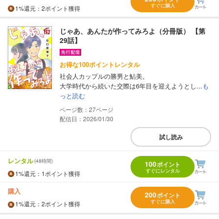
すぐに購入
1%
還元
：2ポイント獲得
じゃあ、あんたが作ってみろよ（分冊版） 【第
29話】
お得な100ポイントレンタル
社会人カップルの勝男と鮎美。
大学時代から続いた交際は6年目を迎えようとし...
も
っと読む
27
配信日：2026/01/30
試し読み
レンタル
(48時間)
100
ポイント
すぐにレンタル
1%
還元
：1ポイント獲得
購入
200
ポイント
すぐに購入
1%
還元
：2ポイント獲得