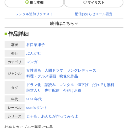
推し本棚
マイリスト
レンタル追加リクエスト
配信お知らせメール設定
続刊はこちら
作品詳細
谷口菜津子
著者
ぶんか社
発行
マンガ
カテゴリ
女性漫画
人間ドラマ
ヤングレディース
ジャンル
料理・グルメ漫画
映像化作品
ドラマ化
話読み
レンタル
値下げ
だれでも無料
タグ
殿堂入り
先行配信
今だけお得!
2020年代
年代
comicタント
レーベル
じゃあ、あんたが作ってみろよ
シリーズ
社会人カップルの勝男と鮎美。