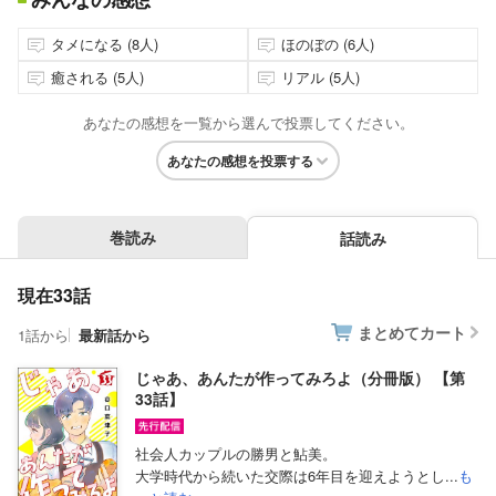
タメになる (8人)
ほのぼの (6人)
癒される (5人)
リアル (5人)
あなたの感想を一覧から選んで投票してください。
あなたの感想を投票する
巻読み
話読み
現在33話
まとめてカート
1話から
最新話から
じゃあ、あんたが作ってみろよ（分冊版） 【第
33話】
社会人カップルの勝男と鮎美。
大学時代から続いた交際は6年目を迎えようとし...
も