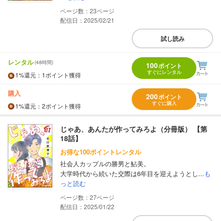
23
配信日：2025/02/21
試し読み
レンタル
(48時間)
100
ポイント
すぐにレンタル
1%
還元
：1ポイント獲得
購入
200
ポイント
すぐに購入
1%
還元
：2ポイント獲得
じゃあ、あんたが作ってみろよ（分冊版） 【第
18話】
お得な100ポイントレンタル
社会人カップルの勝男と鮎美。
大学時代から続いた交際は6年目を迎えようとし...
も
っと読む
27
配信日：2025/01/22