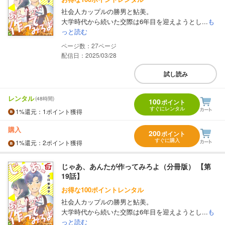
社会人カップルの勝男と鮎美。
大学時代から続いた交際は6年目を迎えようとし...
も
っと読む
27
配信日：2025/03/28
試し読み
レンタル
(48時間)
100
ポイント
すぐにレンタル
1%
還元
：1ポイント獲得
購入
200
ポイント
すぐに購入
1%
還元
：2ポイント獲得
じゃあ、あんたが作ってみろよ（分冊版） 【第
19話】
お得な100ポイントレンタル
社会人カップルの勝男と鮎美。
大学時代から続いた交際は6年目を迎えようとし...
も
っと読む