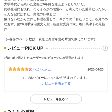
大学時代から続いた交際は6年目を迎えようとしていた。
同棲生活にも慣れ、そろそろ次の段階へ…と考えていた勝男だったが、
そんな彼に訪れた、突然の転機とは……！？
慣れないながらに作る料理を通して、今までの「あたりまえ」を見つめ
なおす、第26回手塚治虫文化賞・新生賞受賞作家、谷口菜津子の最新
作！
（※各巻のページ数は、表紙と奥付を含め片面で数えています）
レビューPICK UP
※Renta!で購入したユーザーのレビューのみが表示されます
5
けんけん
2026-04-25
さん
※このレビューにネタバレが含まれています。
レビューを表示する
レビューを見る
みんなの感想