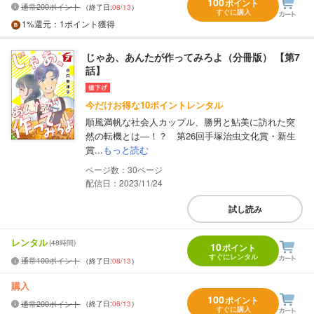
100
ポイント
通常200ポイント
（終了日:
08/13
）
すぐに購入
1%
還元
：1ポイント獲得
じゃあ、あんたが作ってみろよ（分冊版） 【第7
話】
今だけお得な10ポイントレンタル
順風満帆な社会人カップル、勝男と鮎美に訪れた突
然の転機とは―！？ 第26回手塚治虫文化賞・新生
賞...
もっと読む
30
配信日：2023/11/24
試し読み
レンタル
(48時間)
10
ポイント
すぐにレンタル
通常100ポイント
（終了日:
08/13
）
購入
100
ポイント
通常200ポイント
（終了日:
08/13
）
すぐに購入