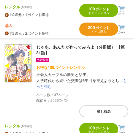
レンタル
(48時間)
100
ポイント
すぐにレンタル
1%
還元
：1ポイント獲得
購入
200
ポイント
すぐに購入
1%
還元
：2ポイント獲得
じゃあ、あんたが作ってみろよ（分冊版） 【第
31話】
お得な100ポイントレンタル
社会人カップルの勝男と鮎美。
大学時代から続いた交際は6年目を迎えようとし...
も
っと読む
37
配信日：2026/04/24
試し読み
レンタル
(48時間)
100
ポイント
すぐにレンタル