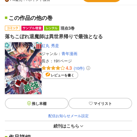
この作品の他の巻
現在3巻
落ちこぼれ退魔師は異世界帰りで最強となる
紅丸
秀是
ジャンル：
青年漫画
長さ：
191ページ
4.3
(10件)
レビューを書く
推し本棚
マイリスト
配信お知らせメール設定
続刊はこちら