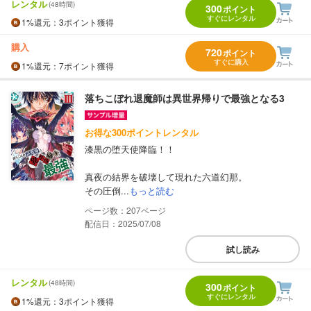
レンタル
(48時間)
300
ポイント
すぐにレンタル
1%
還元
：3ポイント獲得
購入
720
ポイント
すぐに購入
1%
還元
：7ポイント獲得
落ちこぼれ退魔師は異世界帰りで最強となる3
お得な300ポイントレンタル
漆黒の堕天使降臨！！
真夜の結界を破壊して現れた六道幻那。
その圧倒...
もっと読む
207
配信日：2025/07/08
試し読み
レンタル
(48時間)
300
ポイント
すぐにレンタル
1%
還元
：3ポイント獲得