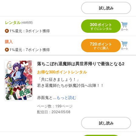
試し読み
レンタル
(48時間)
300
ポイント
すぐにレンタル
1%
還元
：3ポイント獲得
購入
720
ポイント
すぐに購入
1%
還元
：7ポイント獲得
落ちこぼれ退魔師は異世界帰りで最強となる2
お得な300ポイントレンタル
「共に征きましょう！」
若き退魔師たちが妖魔討伐へ出陣！！
赤面鬼と...
もっと読む
199
配信日：2024/05/08
試し読み