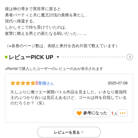
彼は神の導きで異世界に渡ると
勇者パーティと共に魔王討伐の責務を果たし、
現代へ帰還する。
しかしそこで待ち受けていたのは、
復讐に燃える男との新たなる戦いだった……。
（※各巻のページ数は、表紙と奥付を含め片面で数えています）
レビューPICK UP
※Renta!で購入したユーザーのレビューのみが表示されます
5
青柳
2025-07-08
さん
久しぶりに俺ツエー展開バトル作品を見ました。いきなり最強同
士のぶつかり合いは見応えあるけど、ゴールは何を目指している
のだろうか？（笑）
1
参考になった
人
レビューを見る