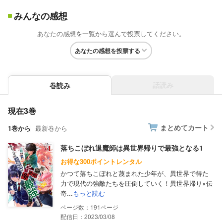
みんなの感想
あなたの感想を一覧から選んで投票してください。
あなたの感想を投票する
話読み
巻読み
現在3巻
まとめてカート
1巻から
最新巻から
落ちこぼれ退魔師は異世界帰りで最強となる1
お得な300ポイントレンタル
かつて落ちこぼれと蔑まれた少年が、異世界で得た
力で現代の強敵たちを圧倒していく！異世界帰り×伝
奇...
もっと読む
191
配信日：2023/03/08