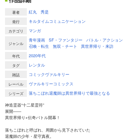
作品詳細
紅丸
秀是
著者
キルタイムコミュニケーション
発行
マンガ
カテゴリ
青年漫画
SF・ファンタジー
バトル・アクション
ジャンル
召喚・転生
無双・チート
異世界帰り・来訪
2020年代
年代
レンタル
タグ
コミックヴァルキリー
雑誌
ヴァルキリーコミックス
レーベル
落ちこぼれ退魔師は異世界帰りで最強となる
シリーズ
神造霊器“十二星霊符”
展開――
異世界帰り×伝奇バトル開幕！
落ちこぼれと呼ばれ、周囲から見下されていた
退魔師の少年・星守真夜。