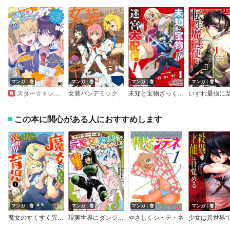
マンガ｜巻
マンガ｜巻
マンガ｜巻
マンガ｜巻
スター☆トレイン ～アイドル育成ゲームの世界で「推し」と青春をやり直します～
女装パンデミック
未知と宝物ざっくざくの迷宮大配信！ ～ハズレスキルすらない凡人、見る人から見れば普通に非凡でした～ コミック版
この本に関心がある人におすすめします
マンガ｜巻
マンガ｜巻
マンガ｜巻
マンガ｜巻
魔女のすくすく異世界育児 ～使い魔ちゃんとモフモフ魔法生物の育成日誌～
現実世界にダンジョン現る！ ～アラサーフリーターは元聖女のスケルトンと一緒に成り上がります！～ コミック版
やさしくシ・テ・ネ