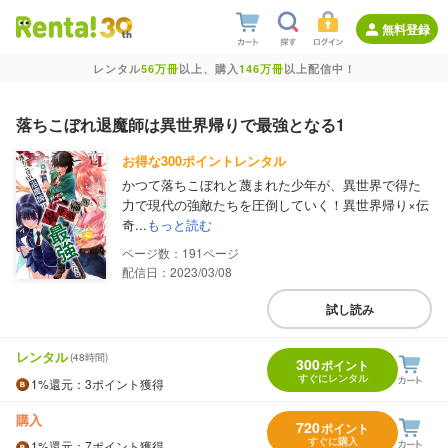
無料登録
レンタル
56万冊
以上、購入
146万冊
以上配信中！
落ちこぼれ退魔師は異世界帰りで最強となる1
お得な300ポイントレンタル
かつて落ちこぼれと蔑まれた少年が、異世界で得た
力で現代の強敵たちを圧倒していく！異世界帰り×伝
奇...
もっと読む
191
配信日：2023/03/08
試し読み
レンタル
(48時間)
300
ポイント
すぐにレンタル
1%
還元
：3ポイント獲得
購入
720
ポイント
すぐに購入
1%
還元
：7ポイント獲得