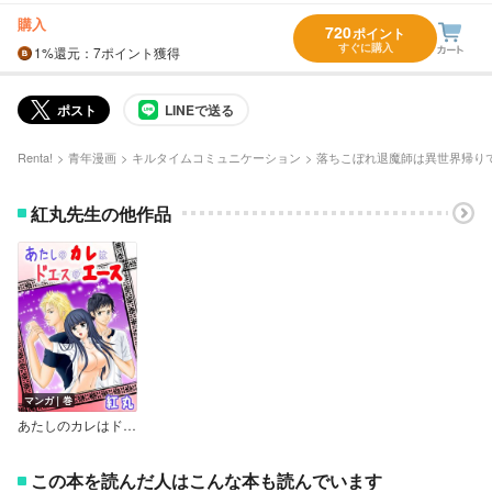
購入
720
ポイント
すぐに購入
1%
還元
：7ポイント獲得
ポスト
LINEで送る
Renta!
青年漫画
キルタイムコミュニケーション
落ちこぼれ退魔師は異世界帰り
紅丸先生の他作品
マンガ｜巻
あたしのカレはドエスのエース
この本を読んだ人はこんな本も読んでいます