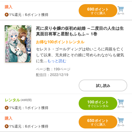
購入
690
ポイント
すぐに購入
1%
還元
：6ポイント獲得
死に戻り令嬢の仮初め結婚 ～二度目の人生は生
真面目将軍と星獣もふもふ～ 1巻
お得な100ポイントレンタル
セレスト・ゴールディングは幼いころに両親を亡く
して以来、兄夫婦とその娘に苛められながらも健気
に生...
もっと読む
199
配信日：2022/12/19
試し読み
レンタル
(48時間)
100
ポイント
すぐにレンタル
1%
還元
：1ポイント獲得
購入
650
ポイント
すぐに購入
1%
還元
：6ポイント獲得