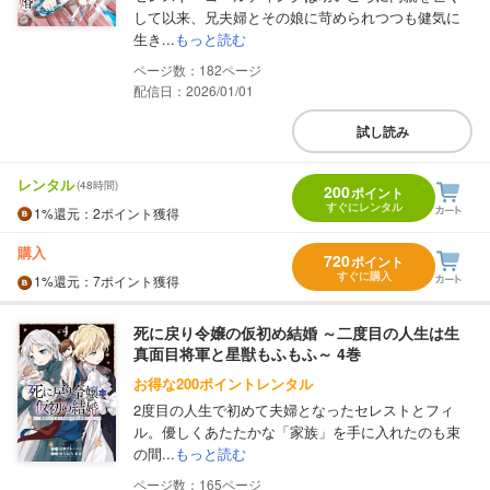
して以来、兄夫婦とその娘に苛められつつも健気に
生き...
もっと読む
182
配信日：2026/01/01
試し読み
レンタル
(48時間)
200
ポイント
すぐにレンタル
1%
還元
：2ポイント獲得
購入
720
ポイント
すぐに購入
1%
還元
：7ポイント獲得
死に戻り令嬢の仮初め結婚 ～二度目の人生は生
真面目将軍と星獣もふもふ～ 4巻
お得な200ポイントレンタル
2度目の人生で初めて夫婦となったセレストとフィ
ル。優しくあたたかな「家族」を手に入れたのも束
の間...
もっと読む
165