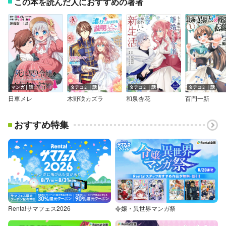
この本を読んだ人におすすめの著者
マンガ｜話
タテコミ｜話
タテコミ｜話
タテコミ｜話
日車メレ
木野咲カズラ
和泉杏花
百門一新
おすすめ特集
Renta!サマフェス2026
令嬢・異世界マンガ祭