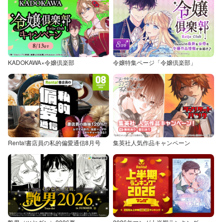
KADOKAWA×令嬢倶楽部
令嬢特集ページ「令嬢倶楽部」
Renta!書店員の私的偏愛通信8月号
集英社人気作品キャンペーン