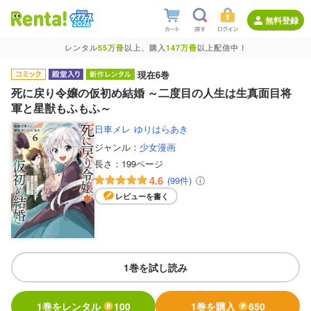
無料登録
レンタル
55万冊
以上、購入
147万冊
以上配信中！
現在6巻
死に戻り令嬢の仮初め結婚 ～二度目の人生は生真面目将
軍と星獣もふもふ～
日車メレ
ゆりはらあき
ジャンル：
少女漫画
長さ：
199ページ
4.6
(99件)
レビューを書く
1巻を試し読み
1巻をレンタル
100
1巻を購入
650