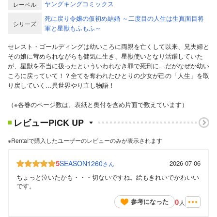
ヤングキングコミックス
レーベル
死に戻り令嬢の仮初め結婚 ～二度目の人生は生真面目将
シリーズ
軍と星獣もふもふ～
セレスト・ゴールディングは幼いころに両親を亡くして以来、兄夫婦と
その娘に苛められながらも健気に生き、星獣使いとなり活躍していた
が、星獣を不当に扱ったといういわれなき罪で死刑に…だがなぜか幼い
ころに戻っていて！？全てを奪われたひとりの少女が己の「人生」を取
り戻していく…異世界やり直し物語！
（※各巻のページ数は、表紙と奥付を含め片面で数えています）
レビューPICK UP
※Renta!で購入したユーザーのレビューのみが表示されます
5
SEASON1260
2026-07-06
さん
ちょっと泣いたかも・・・切ないですね。絵もきれいでかわいい
です。
0
参考になった
人