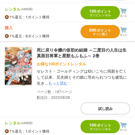
レンタル
(48時間)
100
ポイント
すぐにレンタル
1%
還元
：1ポイント獲得
購入
690
ポイント
すぐに購入
1%
還元
：6ポイント獲得
死に戻り令嬢の仮初め結婚 ～二度目の人生は生
真面目将軍と星獣もふもふ～ 2巻
お得な100ポイントレンタル
セレスト・ゴールディングは幼いころに両親を亡く
して以来、兄夫婦とその娘に苛められつつも健気に
生き...
もっと読む
197
配信日：2023/08/28
試し読み
レンタル
(48時間)
100
ポイント
すぐにレンタル
1%
還元
：1ポイント獲得