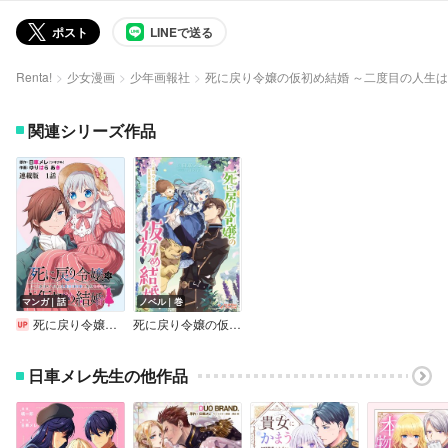
ポスト
LINEで送る
Renta!
少女漫画
少年画報社
死に戻り令嬢の仮初め結婚 ～二度目の人生
関連シリーズ作品
マンガ｜話
ノベル｜巻
死に戻り令嬢の仮初め結婚～二度目の人生は生真面目将軍と星獣もふもふ～ 連載版
死に戻り令嬢の仮初め結婚
日車メレ先生の他作品