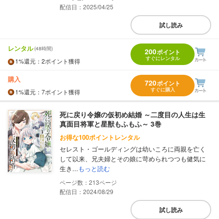
配信日：2025/04/25
試し読み
レンタル
(48時間)
200
ポイント
すぐにレンタル
1%
還元
：2ポイント獲得
購入
720
ポイント
すぐに購入
1%
還元
：7ポイント獲得
死に戻り令嬢の仮初め結婚 ～二度目の人生は生
真面目将軍と星獣もふもふ～ 3巻
お得な100ポイントレンタル
セレスト・ゴールディングは幼いころに両親を亡く
して以来、兄夫婦とその娘に苛められつつも健気に
生き...
もっと読む
213
配信日：2024/08/29
試し読み