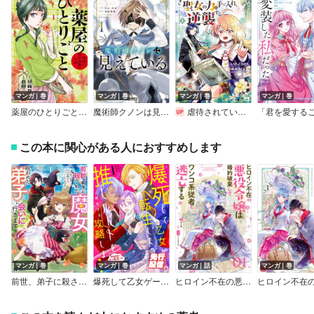
マンガ｜巻
マンガ｜巻
マンガ｜巻
マンガ｜巻
薬屋のひとりごと～猫猫の後宮謎解き手帳～
魔術師クノンは見えている
虐待されていた商家の令嬢は聖女の力を手に入れ、無自覚に容赦なく逆襲する【電子単行本】
この本に関心がある人におすすめします
マンガ｜巻
マンガ｜巻
マンガ｜話
マンガ｜巻
前世、弟子に殺された魔女ですが、呪われた弟子に会いに行きます（コミック）
爆死して乙女ゲーに転生したので推しルートを攻略します！～初期設定を色々ミスったんだが！？～
ヒロイン不在の悪役令嬢は婚約破棄してワンコ系従者と逃亡する【単話】