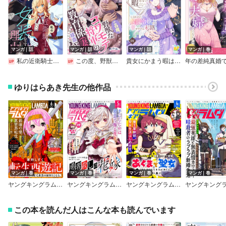
マンガ｜話
マンガ｜話
マンガ｜話
マンガ｜巻
私の近衛騎士が女装をする理由 【連載版】
この度、野獣なコワモテ将軍の教育係（妻）を拝命いたしました【単話版】
貴女にかまう暇はないと言われた侯爵令嬢の幸せすぎる末路【単話】
ゆりはらあき先生の他作品
マンガ｜巻
マンガ｜巻
マンガ｜巻
マンガ｜巻
ヤングキングラムダ26号
ヤングキングラムダ25号
ヤングキングラムダ24号
この本を読んだ人はこんな本も読んでいます