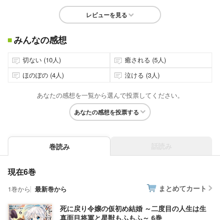
レビューを見る
みんなの感想
切ない (10人)
癒される (5人)
ほのぼの (4人)
泣ける (3人)
あなたの感想を一覧から選んで投票してください。
あなたの感想を投票する
話読み
巻読み
現在6巻
まとめてカート
1巻から
最新巻から
死に戻り令嬢の仮初め結婚 ～二度目の人生は生
真面目将軍と星獣もふもふ～ 6巻