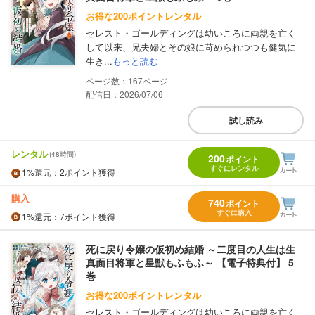
お得な200ポイントレンタル
セレスト・ゴールディングは幼いころに両親を亡く
して以来、兄夫婦とその娘に苛められつつも健気に
生き...
もっと読む
167
配信日：2026/07/06
試し読み
レンタル
(48時間)
200
ポイント
すぐにレンタル
1%
還元
：2ポイント獲得
購入
740
ポイント
すぐに購入
1%
還元
：7ポイント獲得
死に戻り令嬢の仮初め結婚 ～二度目の人生は生
真面目将軍と星獣もふもふ～ 【電子特典付】 5
巻
お得な200ポイントレンタル
セレスト・ゴールディングは幼いころに両親を亡く