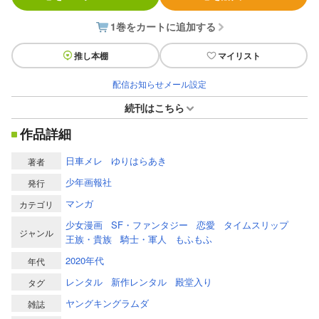
1巻をカートに追加する
推し本棚
マイリスト
配信お知らせメール設定
続刊はこちら
作品詳細
日車メレ
ゆりはらあき
著者
少年画報社
発行
マンガ
カテゴリ
少女漫画
SF・ファンタジー
恋愛
タイムスリップ
ジャンル
王族・貴族
騎士・軍人
もふもふ
2020年代
年代
レンタル
新作レンタル
殿堂入り
タグ
ヤングキングラムダ
雑誌