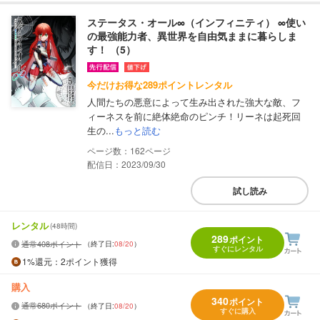
ステータス・オール∞（インフィニティ） ∞使い
の最強能力者、異世界を自由気ままに暮らしま
す！ （5）
今だけお得な289ポイントレンタル
人間たちの悪意によって生み出された強大な敵、フ
ィーネスを前に絶体絶命のピンチ！リーネは起死回
生の...
もっと読む
162
配信日：2023/09/30
試し読み
レンタル
(48時間)
289
ポイント
通常408ポイント
（終了日:
08/20
）
すぐにレンタル
1%
還元
：2ポイント獲得
購入
340
ポイント
通常680ポイント
（終了日:
08/20
）
すぐに購入