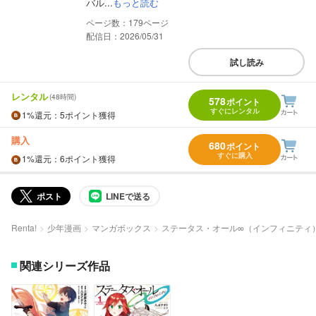
バル...
もっと読む
179
配信日：2026/05/31
試し読み
レンタル
(48時間)
578
ポイント
すぐにレンタル
1%
還元
：5ポイント獲得
購入
680
ポイント
すぐに購入
1%
還元
：6ポイント獲得
ポスト
LINEで送る
Renta!
少年漫画
マンガボックス
ステータス・オール∞（インフィニティ
関連シリーズ作品