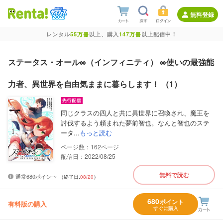
無料登録
レンタル
55万冊
以上、購入
147万冊
以上配信中！
ステータス・オール∞（インフィニティ） ∞使いの最強能
力者、異世界を自由気ままに暮らします！ （1）
同じクラスの四人と共に異世界に召喚され、魔王を
討伐するよう頼まれた夢前智也。なんと智也のステ
ータ...
もっと読む
162
配信日：2022/08/25
無料で読む
通常680ポイント
（終了日:
08/20
）
680
ポイント
有料版の購入
すぐに購入