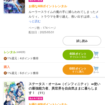
お得な408ポイントレンタル
ルーラースライムの魔の手に捕らわれてしまったメ
ルリィ。トラウマを乗り越え、救い出すは姉、...
も
っと読む
174
配信日：2025/05/31
試し読み
レンタル
(48時間)
408
ポイント
すぐにレンタル
1%
還元
：4ポイント獲得
購入
680
ポイント
すぐに購入
1%
還元
：6ポイント獲得
ステータス・オール∞（インフィニティ） ∞使い
の最強能力者、異世界を自由気ままに暮らしま
す！ （11）
お得な408ポイントレンタル