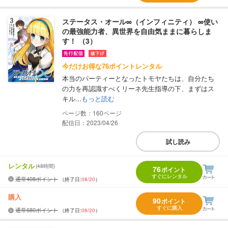
ステータス・オール∞（インフィニティ） ∞使い
の最強能力者、異世界を自由気ままに暮らしま
す！ （3）
今だけお得な76ポイントレンタル
本当のパーティーとなったトモヤたちは、自分たち
の力を再認識すべくリーネ先生指導の下、まずはス
キル...
もっと読む
160
配信日：2023/04/26
試し読み
レンタル
(48時間)
76
ポイント
すぐにレンタル
通常408ポイント
（終了日:
08/20
）
購入
90
ポイント
すぐに購入
通常680ポイント
（終了日:
08/20
）