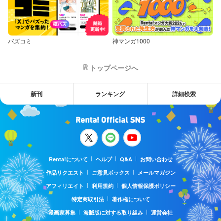
バズコミ
神マンガ1000
トップページへ
新刊
ランキング
詳細検索
Renta!について
ヘルプ
Q&A
お問い合わせ
作品リクエスト
ご意見ボックス
メールマガジン
アフィリエイト
利用規約
個人情報保護ポリシー
特定商取引法
著作権について
漫画家募集
海賊版に対する取り組み
運営会社