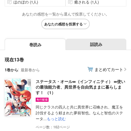
ほのぼの (1人)
癒される (1人)
あなたの感想を一覧から選んで投票してください。
あなたの感想を投票する
話読み
巻読み
現在13巻
まとめてカート
1巻から
最新巻から
ステータス・オール∞（インフィニティ） ∞使い
の最強能力者、異世界を自由気ままに暮らしま
す！ （1）
同じクラスの四人と共に異世界に召喚され、魔王を
討伐するよう頼まれた夢前智也。なんと智也のステ
ータ...
もっと読む
162