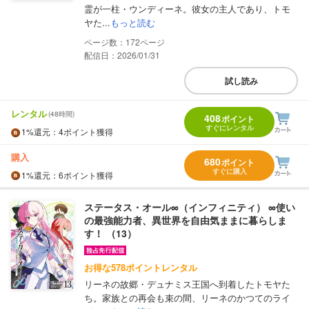
霊が一柱・ウンディーネ。彼女の主人であり、トモ
ヤた...
もっと読む
172
配信日：2026/01/31
試し読み
レンタル
(48時間)
408
ポイント
すぐにレンタル
1%
還元
：4ポイント獲得
購入
680
ポイント
すぐに購入
1%
還元
：6ポイント獲得
ステータス・オール∞（インフィニティ） ∞使い
の最強能力者、異世界を自由気ままに暮らしま
す！ （13）
お得な578ポイントレンタル
リーネの故郷・デュナミス王国へ到着したトモヤた
ち。家族との再会も束の間、リーネのかつてのライ