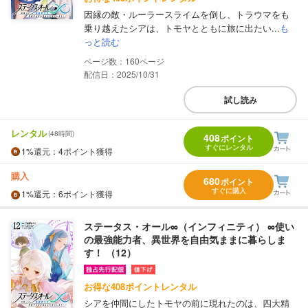
因縁の敵・ルーラースライムを倒し、トラウマをも
乗り越えたシアは、トモヤとともに旅に出たい...
も
っと読む
160
配信日：2025/10/31
試し読み
レンタル
(48時間)
408
ポイント
すぐにレンタル
1%
還元
：4ポイント獲得
購入
680
ポイント
すぐに購入
1%
還元
：6ポイント獲得
ステータス・オール∞（インフィニティ） ∞使い
の最強能力者、異世界を自由気ままに暮らしま
す！ （12）
お得な408ポイントレンタル
シアを仲間にしたトモヤの前に現れたのは、四大精