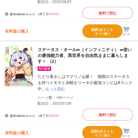
配信日：2022/08/25
無料で読む
通常680ポイント
（終了日:
08/20
）
680
ポイント
有料版の購入
すぐに購入
ステータス・オール∞（インフィニティ） ∞使い
の最強能力者、異世界を自由気ままに暮らしま
す！ （2）
たどり着きしはマグリノ山脈！ 無限のステータス
を持つトモヤと赤騎士リーネの最強コンビはAランク
中...
もっと読む
160
配信日：2023/01/26
無料で読む
通常680ポイント
（終了日:
08/20
）
680
ポイント
有料版の購入
すぐに購入