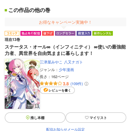
この作品の他の巻
お得なキャンペーン実施中！
現在13巻
ステータス・オール∞（インフィニティ） ∞使いの最強能
力者、異世界を自由気ままに暮らします！
三津屋みやこ
八又ナガト
ジャンル：
少年漫画
長さ：
162ページ
3.8
(109件)
レビューを書く
推し本棚
マイリスト
配信お知らせメール設定