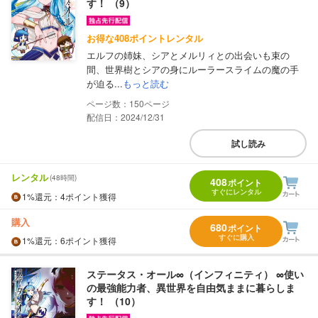
す！ （9）
お得な408ポイントレンタル
エルフの姉妹、シアとメルリィとの出会いも束の
間、世界樹とシアの身にルーラースライムの魔の手
が迫る...
もっと読む
150
配信日：2024/12/31
試し読み
レンタル
(48時間)
408
ポイント
すぐにレンタル
1%
還元
：4ポイント獲得
購入
680
ポイント
すぐに購入
1%
還元
：6ポイント獲得
ステータス・オール∞（インフィニティ） ∞使い
の最強能力者、異世界を自由気ままに暮らしま
す！ （10）