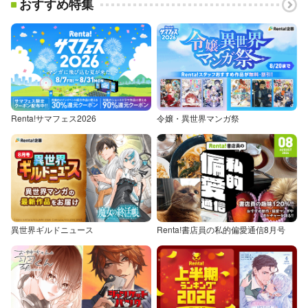
おすすめ特集
Renta!サマフェス2026
令嬢・異世界マンガ祭
異世界ギルドニュース
Renta!書店員の私的偏愛通信8月号