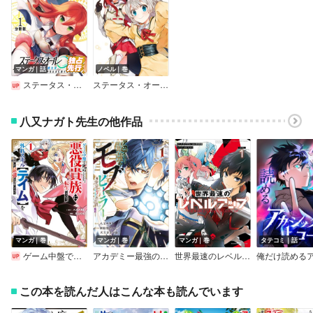
マンガ｜話
ノベル｜巻
ステータス・オール∞（インフィニティ） ∞使いの最強能力者、異世界を自由気ままに暮らします！【分冊版】
ステータス・オール∞（インフィニティ）
八又ナガト先生の他作品
マンガ｜巻
マンガ｜巻
マンガ｜巻
タテコミ｜話
ゲーム中盤で死ぬ悪役貴族に転生したので、外れスキル【テイム】を駆使して最強を目指してみた
アカデミー最強のモブヒーラー ～死にゲー世界のモブに転生した俺は、外れジョブ【ヒーラー】と原作知識で無双する～
世界最速のレベルアップ
この本を読んだ人はこんな本も読んでいます