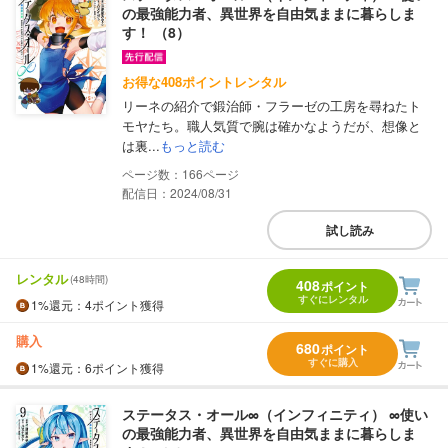
の最強能力者、異世界を自由気ままに暮らしま
す！ （8）
お得な408ポイントレンタル
リーネの紹介で鍛治師・フラーゼの工房を尋ねたト
モヤたち。職人気質で腕は確かなようだが、想像と
は裏...
もっと読む
166
配信日：2024/08/31
試し読み
レンタル
(48時間)
408
ポイント
すぐにレンタル
1%
還元
：4ポイント獲得
購入
680
ポイント
すぐに購入
1%
還元
：6ポイント獲得
ステータス・オール∞（インフィニティ） ∞使い
の最強能力者、異世界を自由気ままに暮らしま