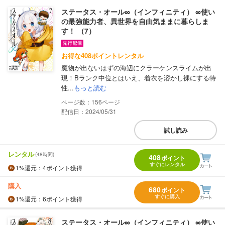
ステータス・オール∞（インフィニティ） ∞使い
の最強能力者、異世界を自由気ままに暮らしま
す！ （7）
お得な408ポイントレンタル
魔物が出ないはずの海辺にクラーケンスライムが出
現！Bランク中位とはいえ、着衣を溶かし裸にする特
性...
もっと読む
156
配信日：2024/05/31
試し読み
レンタル
(48時間)
408
ポイント
すぐにレンタル
1%
還元
：4ポイント獲得
購入
680
ポイント
すぐに購入
1%
還元
：6ポイント獲得
ステータス・オール∞（インフィニティ） ∞使い