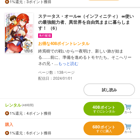
1%
還元
：3ポイント獲得
ステータス・オール∞（インフィニティ） ∞使い
の最強能力者、異世界を自由気ままに暮らしま
す！ （6）
お得な408ポイントレンタル
終焉樹での戦いから一夜明け、新しい旅が始ま
る……前に、準備を進めるトモヤたち。そこへリー
ネの兄・...
もっと読む
138
配信日：2024/01/01
試し読み
レンタル
(48時間)
408
ポイント
すぐにレンタル
1%
還元
：4ポイント獲得
購入
680
ポイント
すぐに購入
1%
還元
：6ポイント獲得