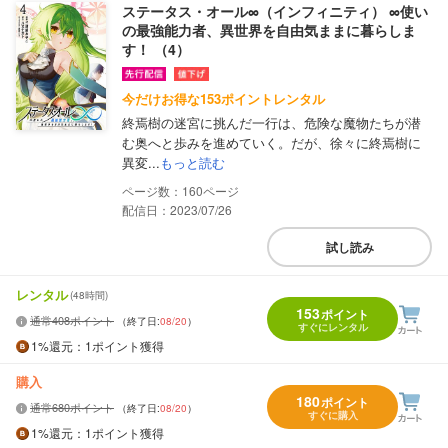
ステータス・オール∞（インフィニティ） ∞使い
の最強能力者、異世界を自由気ままに暮らしま
す！ （4）
今だけお得な153ポイントレンタル
終焉樹の迷宮に挑んだ一行は、危険な魔物たちが潜
む奥へと歩みを進めていく。だが、徐々に終焉樹に
異変...
もっと読む
160
配信日：2023/07/26
試し読み
レンタル
(48時間)
153
ポイント
通常408ポイント
（終了日:
08/20
）
すぐにレンタル
1%
還元
：1ポイント獲得
購入
180
ポイント
通常680ポイント
（終了日:
08/20
）
すぐに購入
1%
還元
：1ポイント獲得