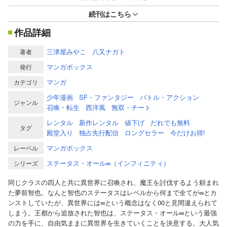
続刊はこちら
作品詳細
三津屋みやこ
八又ナガト
著者
マンガボックス
発行
マンガ
カテゴリ
少年漫画
SF・ファンタジー
バトル・アクション
ジャンル
召喚・転生
西洋風
無双・チート
レンタル
新作レンタル
値下げ
だれでも無料
タグ
殿堂入り
独占先行配信
ロングセラー
今だけお得!
マンガボックス
レーベル
ステータス・オール∞（インフィニティ）
シリーズ
同じクラスの四人と共に異世界に召喚され、魔王を討伐するよう頼まれ
た夢前智也。なんと智也のステータスはレベルから何まで全てが∞とカ
ンストしていたが、異世界には∞という概念はなく00と見間違えられて
しまう。王都から追放された智也は、ステータス・オール∞という最強
の力を手に、自由気ままに異世界を生きていくことを決意する。大人気