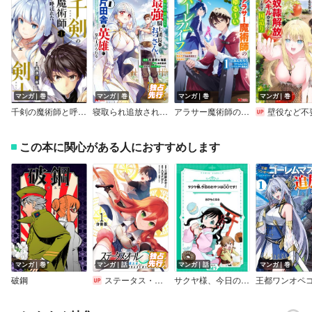
マンガ｜巻
マンガ｜巻
マンガ｜巻
マンガ｜巻
千剣の魔術師と呼ばれた剣士【デジタル版限定特典付き】
寝取られ追放された最強騎士団長のおっさん、片田舎で英雄に祭り上げられる（コミック）
アラサー魔術師のゆる～いハーレムライフ～ブラック社畜が異世界で自由気ままに有給消化～（コミック）
壁役など不要と追放されたS級冒険者、≪奴隷解放≫スキルを駆使して史上最強の国造り【イラ
この本に関心がある人におすすめします
マンガ｜巻
マンガ｜話
マンガ｜話
マンガ｜巻
破鋼
ステータス・オール∞（インフィニティ） ∞使いの最強能力者、異世界を自由気ままに暮らします！【分冊版】
サクヤ様、今日のおやつは〇〇です！