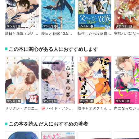
マンガ｜話
マンガ｜巻
ノベル｜巻
タテコミ｜話
愛日と花嫁 7.5話 深夜【小冊子】
愛日と花嫁 13.5話 新米パパ【小冊子】
転生したら没落貴族だったので、【呪言】を極めて家族を救います
この本に関心がある人におすすめします
マンガ｜巻
マンガ｜話
マンガ｜巻
マンガ｜話
ササクレ・クロニクル【電子限定描き下ろし漫画付き】
ハイド・アンド・シーク
陰キャオタクくん×いじめっ子くん
この本を読んだ人におすすめの著者