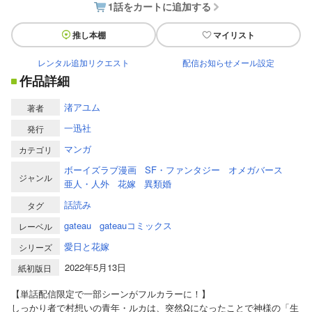
1話をカートに追加する
推し本棚
マイリスト
レンタル追加リクエスト
配信お知らせメール設定
作品詳細
渚アユム
著者
一迅社
発行
マンガ
カテゴリ
ボーイズラブ漫画
SF・ファンタジー
オメガバース
ジャンル
亜人・人外
花嫁
異類婚
話読み
タグ
gateau
gateauコミックス
レーベル
愛日と花嫁
シリーズ
2022年5月13日
紙初版日
【単話配信限定で一部シーンがフルカラーに！】
しっかり者で村想いの青年・ルカは、突然Ωになったことで神様の「生