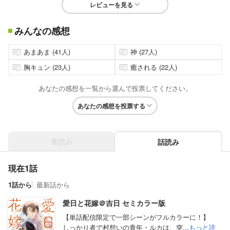
レビューを見る
みんなの感想
あまあま (41人)
神 (27人)
胸キュン (23人)
癒される (22人)
あなたの感想を一覧から選んで投票してください。
あなたの感想を投票する
巻読み
話読み
現在1話
1話から
最新話から
愛日と花嫁＠吉日 セミカラー版
【単話配信限定で一部シーンがフルカラーに！】
しっかり者で村想いの青年・ルカは、突...
もっと読