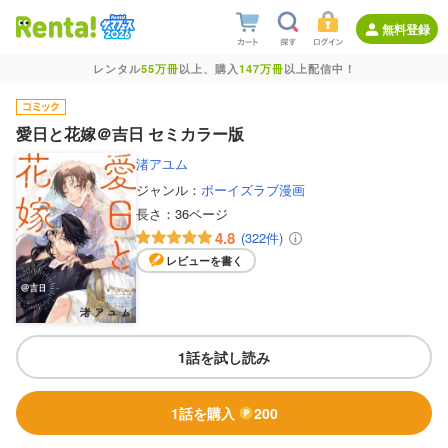
無料登録
レンタル
55万冊
以上、購入
147万冊
以上配信中！
愛日と花嫁＠吉日 セミカラー版
渚アユム
ジャンル：
ボーイズラブ漫画
長さ：
36ページ
4.8
(322件)
レビューを書く
1話を試し読み
1話を購入
200