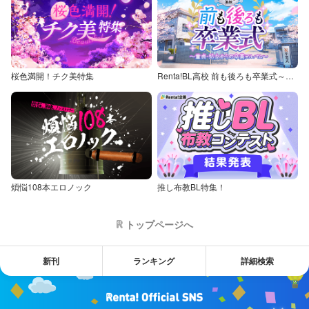
桜色満開！チク美特集
Renta!BL高校 前も後ろも卒業式～童貞・処女からの卒業アルバム～
煩悩108本エロノック
推し布教BL特集！
トップページへ
新刊
ランキング
詳細検索