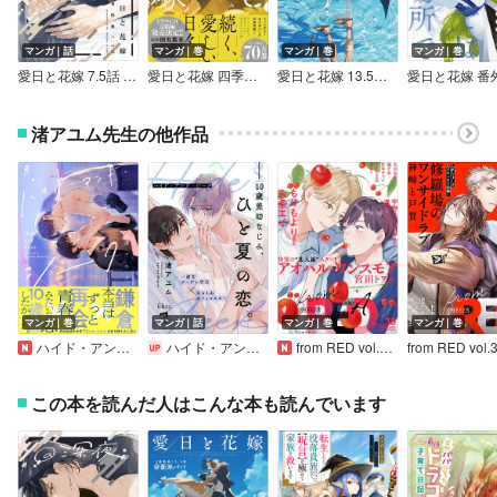
マンガ｜話
マンガ｜巻
マンガ｜巻
マンガ｜巻
愛日と花嫁 7.5話 深夜【小冊子】
愛日と花嫁 四季折々【電子限定描き下ろし漫画付き】【Renta！限定小冊子付特装版】
愛日と花嫁 13.5話 新米パパ【小冊子】
渚アユム先生の他作品
マンガ｜巻
マンガ｜話
マンガ｜巻
マンガ｜巻
ハイド・アンド・シーク【単行本版】
ハイド・アンド・シーク
from RED vol.38 ver.A
この本を読んだ人はこんな本も読んでいます