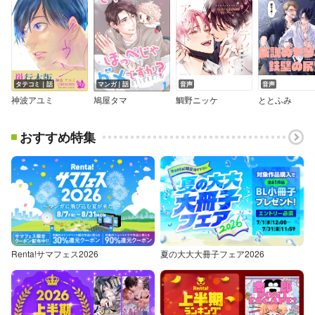
タテコミ｜話
マンガ｜話
音声
音声
神波アユミ
鳩屋タマ
鯛野ニッケ
ととふみ
おすすめ特集
Renta!サマフェス2026
夏の大大大冊子フェア2026