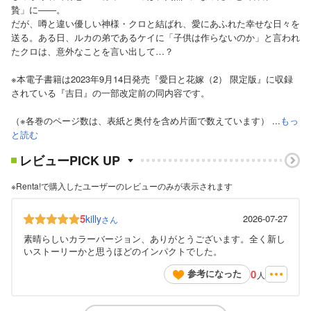
贄」に――。
だが、噂と違い優しい神様・クロと結ばれ、愛にあふれた幸せな日々を
送る。ある日、ルカの弟であるケイに「子供は作らないのか」と言われ
たクロは、意外なことを言い出して…？
※本電子書籍は2023年9月14日発売『愛日と花嫁（2） 限定版』に収録
されている『吉日』の一部改定前の同内容です。
（※各巻のページ数は、表紙と奥付を含め片面で数えています） ...
もっ
と読む
レビューPICK UP
※Renta!で購入したユーザーのレビューのみが表示されます
5
killy
2026-07-27
さん
素晴らしいカラーバージョン、ありがとうございます。全く新し
いストーリーかと思うほどのインパクトでした。
0
参考になった
人