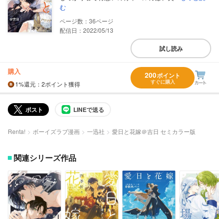
む
36
配信日：2022/05/13
試し読み
購入
200
ポイント
すぐに購入
1%
還元
：2ポイント獲得
ポスト
LINEで送る
Renta!
ボーイズラブ漫画
一迅社
愛日と花嫁＠吉日 セミカラー版
関連シリーズ作品