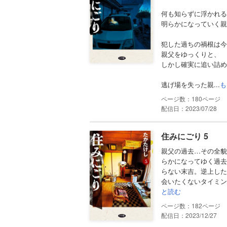
何も知らずに浮かれる
明らかになっていく親
犯した過ちの禍根は今
親父をゆっくりと、
しかし確実に追い詰め
逃げ場を失った親...
も
180
配信日：2023/07/28
住みにごり 5
親父の過去…その全貌
らかになってゆく過去
らない末吉。逆上した
会いたくないタイミン
と読む
182
配信日：2023/12/27