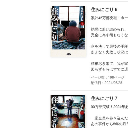
住みにごり 6
累計45万部突破！今
執拗に追い詰められ、
完全に為す術もなくな
意を決して最後の手段
あえなく失敗し状況は
精根尽き果て、我が家
図らずも時はすでに遅.
198
配信日：2024/06/28
住みにごり 7
90万部突破！2024
一家全員を巻き込んだ
あの事件から5年の月