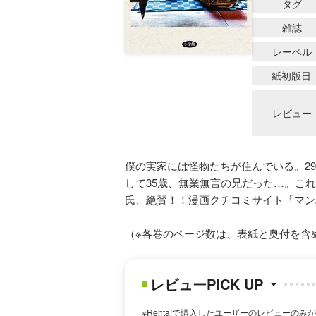
タグ
雑誌
レーベル
紙初版日
レビュー
僕の実家には怪物たちが住んでいる。2
して35歳、無業無言の兄だった…。こ
氏、絶賛！！漫画クチコミサイト「マン
（※各巻のページ数は、表紙と奥付を含
レビューPICK UP
※Renta!で購入したユーザーのレビューのみ