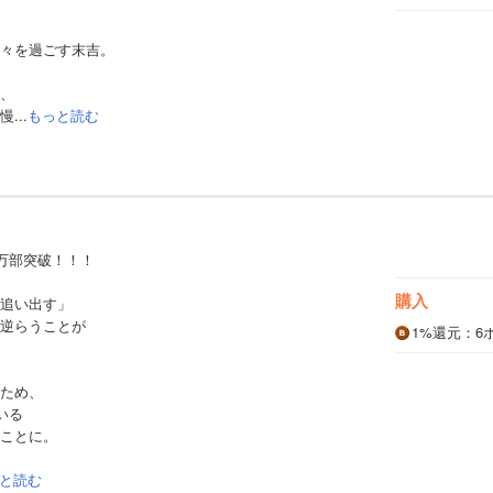
々を過ごす末吉。
、
...
もっと読む
0万部突破！！！
購入
追い出す」
逆らうことが
1%
還元
：6
ため、
いる
ことに。
と読む