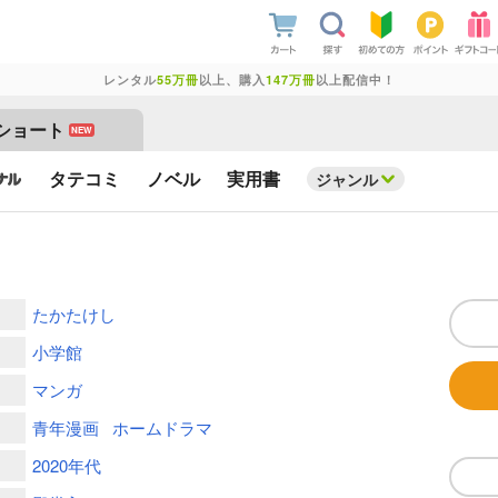
レンタル
55万冊
以上、購入
147万冊
以上配信中！
ショート
NEW
タテコミ
ノベル
実用書
ジャンル
たかたけし
小学館
マンガ
青年漫画
ホームドラマ
2020年代