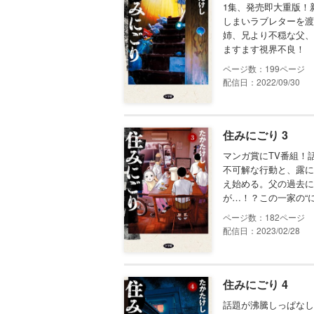
1集、発売即大重版！
しまいラブレターを渡
姉、兄より不穏な父、
ますます視界不良！
199
配信日：2022/09/30
住みにごり 3
マンガ賞にTV番組！
不可解な行動と、露に
え始める。父の過去に
が…！？この一家の“
182
配信日：2023/02/28
住みにごり 4
話題が沸騰しっぱなし