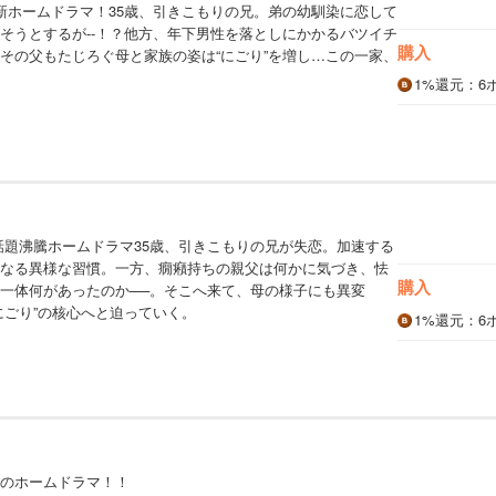
新ホームドラマ！35歳、引きこもりの兄。弟の幼馴染に恋して
そうとするが‐‐！？他方、年下男性を落としにかかるバツイチ
購入
その父もたじろぐ母と家族の姿は“にごり”を増し…この一家、
1%
還元
：6
話題沸騰ホームドラマ35歳、引きこもりの兄が失恋。加速する
なる異様な習慣。一方、癇癪持ちの親父は何かに気づき、怯
購入
一体何があったのか──。そこへ来て、母の様子にも異変
にごり”の核心へと迫っていく。
1%
還元
：6
のホームドラマ！！