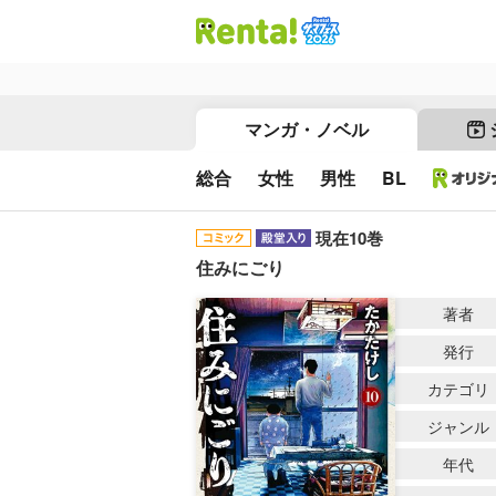
マンガ・ノベル
総合
女性
男性
BL
現在10巻
住みにごり
著者
発行
カテゴリ
ジャンル
年代