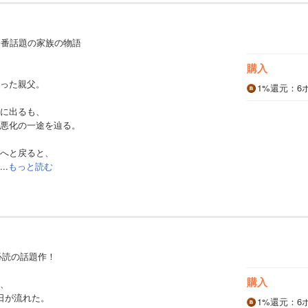
一番話題の家族の物語
購入
った親父。
1%
還元
：6
に出るも、
悪化の一途を辿る。
へと戻ると、
..
もっと読む
年必読の話題作！
購入
、
日が流れた。
1%
還元
：6