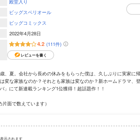
殿堂入り
ビッグスペリオール
ビッグコミックス
2022年4月28日
4.2
(111件)
レビューを書く
9歳、夏。会社から長めの休みをもらった僕は、久しぶりに実家に
れは変な家族なのか？それとも家族は変なのか？新ホームドラマ、
バ」にて新連載ランキング1位獲得！超話題作！！
め片面で数えています）
が表示されます