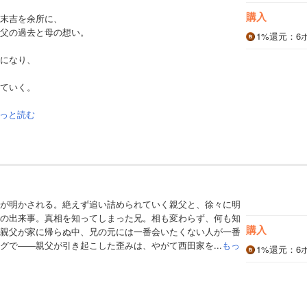
購入
末吉を余所に、
父の過去と母の想い。
1%
還元
：6
になり、
ていく。
っと読む
が明かされる。絶えず追い詰められていく親父と、徐々に明
の出来事。真相を知ってしまった兄。相も変わらず、何も知
購入
親父が家に帰らぬ中、兄の元には一番会いたくない人が一番
グで――親父が引き起こした歪みは、やがて西田家を...
もっ
1%
還元
：6