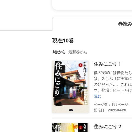
巻読
現在10巻
1巻から
最新巻から
住みにごり 1
僕の実家には怪物たち
は、久しぶりに実家に
の兄だった…。これは
マ、登場！ビートたけ
読む
199
配信日：2022/04/28
住みにごり 2