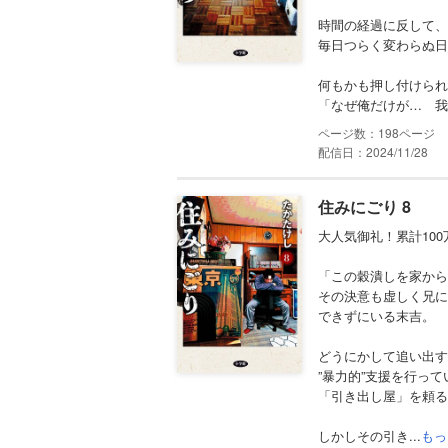
時間の経過に反して、
毎日つらく変わらぬ日
何もかも押し付けられ
「なぜ俺だけが… 我慢
198
配信日：2024/11/28
住みにごり 8
大人気御礼！累計10
「この穀潰しを家から
その決意も虚しく兄に
できずにいる末吉。
どうにかして追い出す
”暴力的”支援を行って
「引き出し屋」を頼る
しかしその引き...
もっ