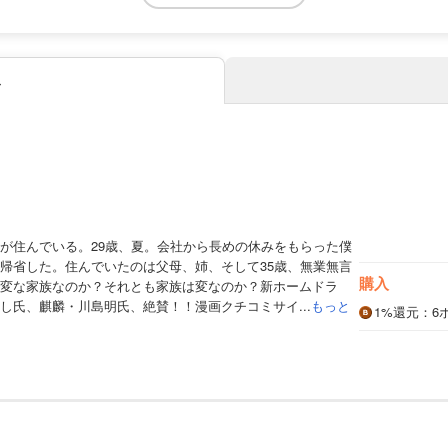
み
が住んでいる。29歳、夏。会社から長めの休みをもらった僕
帰省した。住んでいたのは父母、姉、そして35歳、無業無言
購入
変な家族なのか？それとも家族は変なのか？新ホームドラ
し氏、麒麟・川島明氏、絶賛！！漫画クチコミサイ...
もっと
1%
還元
：6