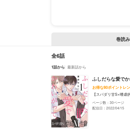
巻読み
全6話
1話から
最新話から
ふしだらな愛でか
お得な80ポイントレ
【スパダリ甘S×嗜虐
30
配信日：2022/04/15