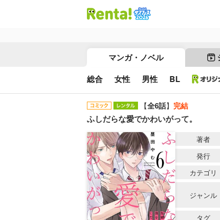
マンガ・ノベル
総合
女性
男性
BL
【
全6話
】
完結
ふしだらな愛でかわいがって。
著者
発行
カテゴリ
ジャンル
タグ