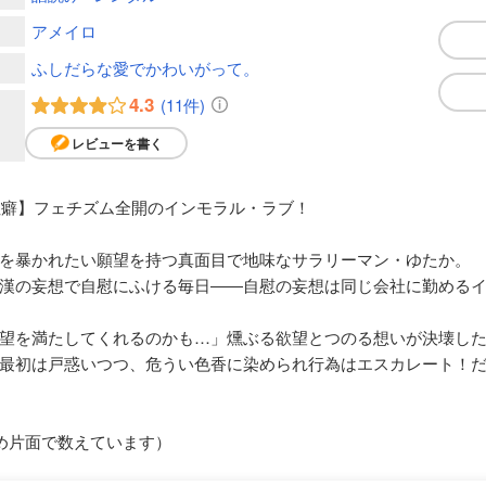
アメイロ
ふしだらな愛でかわいがって。
4.3
(11件)
レビューを書く
性癖】フェチズム全開のインモラル・ラブ！
を暴かれたい願望を持つ真面目で地味なサラリーマン・ゆたか。
漢の妄想で自慰にふける毎日――自慰の妄想は同じ会社に勤めるイ
望を満たしてくれるのかも…」燻ぶる欲望とつのる想いが決壊し
最初は戸惑いつつ、危うい色香に染められ行為はエスカレート！
め片面で数えています）