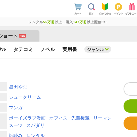
レンタル
55万冊
以上、購入
147万冊
以上配信中！
ショート
NEW
タテコミ
ノベル
実用書
ジャンル
昼田やむ
シュークリーム
マンガ
ボーイズラブ漫画
オフィス
先輩後輩
リーマン
スーツ
スパダリ
話読み
レンタル