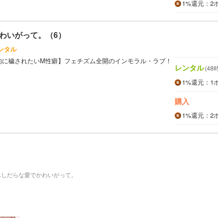
1%
還元
：2
わいがって。（6）
ンタル
的に穢されたいM性癖】フェチズム全開のインモラル・ラブ！
レンタル
(48
1%
還元
：1
購入
1%
還元
：2
ふしだらな愛でかわいがって。