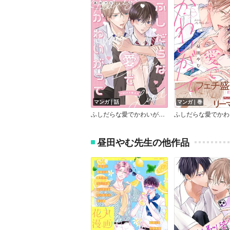
マンガ｜話
マンガ｜巻
ふしだらな愛でかわいがって。【20P小冊子】
昼田やむ先生の他作品