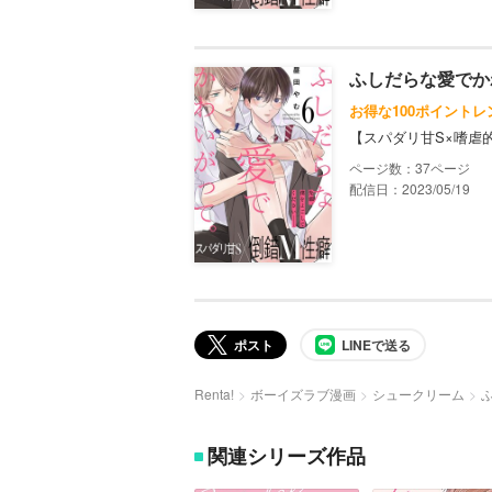
ふしだらな愛でか
お得な100ポイントレ
【スパダリ甘S×嗜虐
37
配信日：2023/05/19
ポスト
LINEで送る
Renta!
ボーイズラブ漫画
シュークリーム
関連シリーズ作品