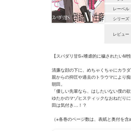
レーベル
シリーズ
レビュー
【スパダリ甘S×嗜虐的に穢されたいM
清廉な顔の下に、めちゃくちゃにカラダ
親からの抑圧や過去のトラウマにより痴
朝田。
「優しい先輩なら、はしたいない僕の欲
ゆたかのマゾヒスティックなおねだりに
田は気付き…！？
（※各巻のページ数は、表紙と奥付を含