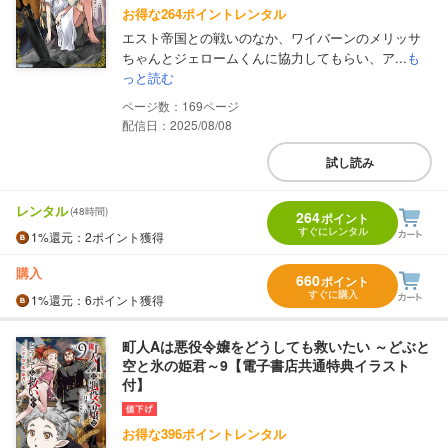
お得な264ポイントレンタル
エスト帝国との戦いのなか、ワイバーンのメリッサ
ちゃんとジェロームくんに協力してもらい、ア...
も
っと読む
169
配信日：2025/08/08
試し読み
レンタル
(48時間)
264
ポイント
すぐにレンタル
1%
還元
：2ポイント獲得
購入
660
ポイント
すぐに購入
1%
還元
：6ポイント獲得
町人Aは悪役令嬢をどうしても救いたい ～どぶと
空と氷の姫君～9【電子書店共通特典イラスト
付】
お得な396ポイントレンタル