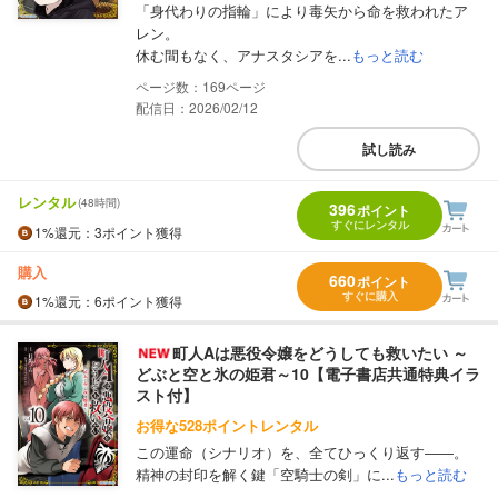
「身代わりの指輪」により毒矢から命を救われたア
レン。
休む間もなく、アナスタシアを...
もっと読む
169
配信日：2026/02/12
試し読み
レンタル
(48時間)
396
ポイント
すぐにレンタル
1%
還元
：3ポイント獲得
購入
660
ポイント
すぐに購入
1%
還元
：6ポイント獲得
町人Aは悪役令嬢をどうしても救いたい ～
どぶと空と氷の姫君～10【電子書店共通特典イラ
スト付】
お得な528ポイントレンタル
この運命（シナリオ）を、全てひっくり返す――。
精神の封印を解く鍵「空騎士の剣」に...
もっと読む