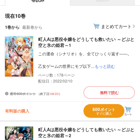
現在10巻
まとめてカート
1巻から
最新巻から
町人Aは悪役令嬢をどうしても救いたい ～どぶと
空と氷の姫君～1
この運命（シナリオ）を、全てひっくり返す――。
乙女ゲームの世界にモブ以下...
もっと読む
178
配信日：2022/02/10
無料で読む
通常600ポイント
（終了日:
08/20
）
600
ポイント
有料版の購入
すぐに購入
町人Aは悪役令嬢をどうしても救いたい ～どぶと
空と氷の姫君～2