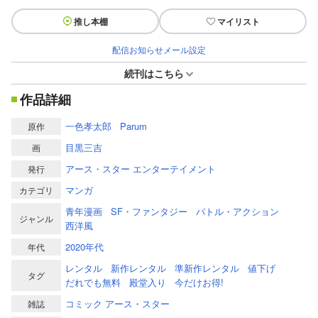
推し本棚
マイリスト
配信お知らせメール設定
続刊はこちら
作品詳細
一色孝太郎
Parum
原作
目黒三吉
画
アース・スター エンターテイメント
発行
マンガ
カテゴリ
青年漫画
SF・ファンタジー
バトル・アクション
ジャンル
西洋風
2020年代
年代
レンタル
新作レンタル
準新作レンタル
値下げ
タグ
だれでも無料
殿堂入り
今だけお得!
コミック アース・スター
雑誌