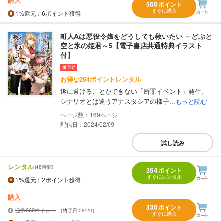
購入
660
ポイント
すぐに購入
1%
還元
：6ポイント獲得
町人Aは悪役令嬢をどうしても救いたい ～どぶと
空と氷の姫君～5【電子書店共通特典イラスト
付】
お得な264ポイントレンタル
遂に避けることができない「断罪イベント」発生。
シナリオとは違うアナスタシアの様子...
もっと読む
169
配信日：2024/02/09
試し読み
レンタル
(48時間)
264
ポイント
すぐにレンタル
1%
還元
：2ポイント獲得
購入
330
ポイント
通常660ポイント
（終了日:
08/20
）
すぐに購入