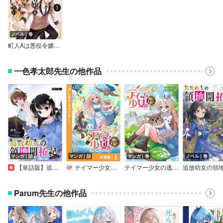
ノベル｜巻
町人Aは悪役令嬢をどうしても救いたい【電子書店共通特典SS付】
一色孝太郎先生の他作品
マンガ｜話
マンガ｜話
マンガ｜巻
ノベル｜巻
【単話版】追放幼女の領地開拓記～シナリオ開始前に追放された悪役令嬢が民のためにやりたい放題した結果がこちらです～＠COMIC
テイマー少女の逃亡日記【分冊版】
テイマー少女の逃亡日記
Parum先生の他作品