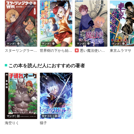
マンガ｜巻
マンガ｜巻
マンガ｜巻
マンガ｜巻
スターリングラードの凶賊
世界樹の下から始める半竜少女と僕の無双ライフ
悪い魔法使いを捕まえるお仕事
東京ムラマサ
この本を読んだ人におすすめの著者
マンガ｜話
タテコミ｜話
海空りく
猫子