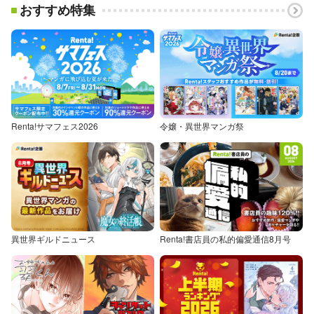
おすすめ特集
Renta!サマフェス2026
令嬢・異世界マンガ祭
異世界ギルドニュース
Renta!書店員の私的偏愛通信8月号