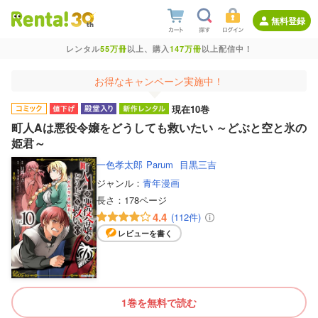
無料登録
レンタル
55万冊
以上、購入
147万冊
以上配信中！
お得なキャンペーン実施中！
現在10巻
町人Aは悪役令嬢をどうしても救いたい ～どぶと空と氷の
姫君～
一色孝太郎
Parum
目黒三吉
ジャンル：
青年漫画
長さ：
178ページ
4.4
(112件)
レビューを書く
1巻を無料で読む