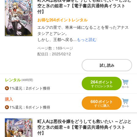
空と氷の姫君～7【電子書店共通特典イラスト
付】
お得な264ポイントレンタル
エルフの里で、将来一緒になることを誓ったアナス
タシアとアレン。
しかし、王都へ戻る...
もっと読む
169
配信日：2025/02/12
試し読み
レンタル
(48時間)
264
ポイント
すぐにレンタル
1%
還元
：2ポイント獲得
購入
660
ポイント
すぐに購入
1%
還元
：6ポイント獲得
町人Aは悪役令嬢をどうしても救いたい ～どぶと
空と氷の姫君～8【電子書店共通特典イラスト
付】