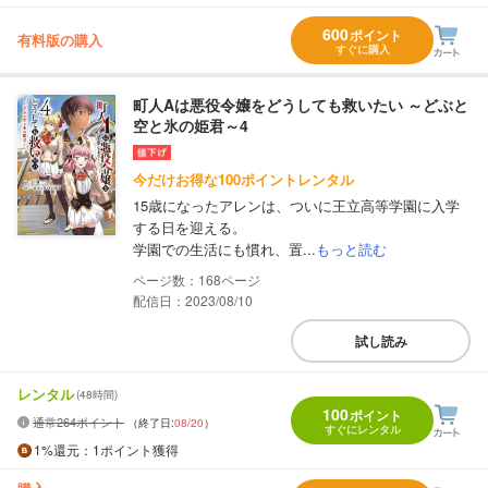
600
ポイント
有料版の購入
すぐに購入
町人Aは悪役令嬢をどうしても救いたい ～どぶと
空と氷の姫君～4
今だけお得な100ポイントレンタル
15歳になったアレンは、ついに王立高等学園に入学
する日を迎える。
学園での生活にも慣れ、置...
もっと読む
168
配信日：2023/08/10
試し読み
レンタル
(48時間)
100
ポイント
通常264ポイント
（終了日:
08/20
）
すぐにレンタル
1%
還元
：1ポイント獲得