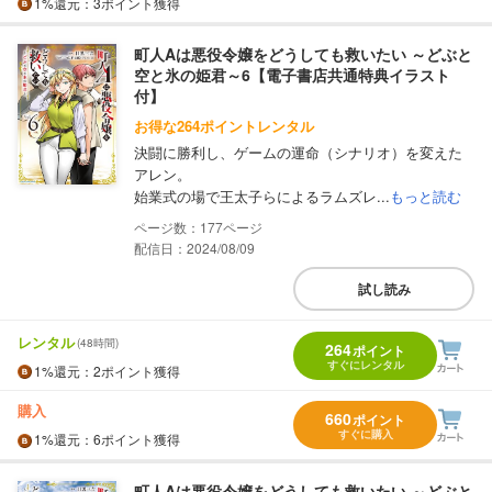
1%
還元
：3ポイント獲得
町人Aは悪役令嬢をどうしても救いたい ～どぶと
空と氷の姫君～6【電子書店共通特典イラスト
付】
お得な264ポイントレンタル
決闘に勝利し、ゲームの運命（シナリオ）を変えた
アレン。
始業式の場で王太子らによるラムズレ...
もっと読む
177
配信日：2024/08/09
試し読み
レンタル
(48時間)
264
ポイント
すぐにレンタル
1%
還元
：2ポイント獲得
購入
660
ポイント
すぐに購入
1%
還元
：6ポイント獲得
町人Aは悪役令嬢をどうしても救いたい ～どぶと