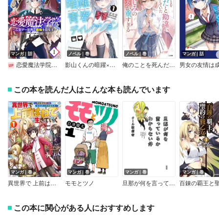
マンガ｜話
ノベル｜巻
ノベル｜巻
マンガ｜話
恋愛魔法学院～乙女ゲー世界で最強を目指す～【単話版】
影山くんの暗躍×青春ディレクション【電子版限定特典付き】
俺のことを死んだと勘違いしていた幼なじみの愛が重すぎる
この本を読んだ人はこんな本も読んでいます
マンガ｜巻
マンガ｜巻
マンガ｜巻
マンガ｜巻
異世界で 上前はねて 生きていく～再生魔法使いのゆるふわ人材派遣生活～（コミック）
モモとツノ
旦那が何を言っているかわからない件
この本に関心がある人におすすめします