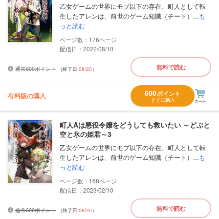
乙女ゲームの世界にモブ以下の存在、町人として転
生したアレンは、前世のゲーム知識（チート）...
も
っと読む
176
配信日：2022/08/10
無料で読む
通常600ポイント
（終了日:
08/20
）
600
ポイント
有料版の購入
すぐに購入
町人Aは悪役令嬢をどうしても救いたい ～どぶと
空と氷の姫君～3
乙女ゲームの世界にモブ以下の存在、町人として転
生したアレンは、前世のゲーム知識（チート）...
も
っと読む
168
配信日：2023/02/10
無料で読む
通常600ポイント
（終了日:
08/20
）