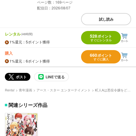
169
配信日：2026/08/07
試し読み
レンタル
(48時間)
528
ポイント
すぐにレンタル
1%
還元
：5ポイント獲得
購入
660
ポイント
すぐに購入
1%
還元
：6ポイント獲得
ポスト
LINEで送る
Renta!
青年漫画
アース・スター エンターテイメント
町人Aは悪役令嬢をどうしても救いたい ～どぶと空と氷の姫君～
関連シリーズ作品