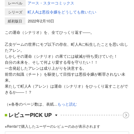
アース・スターコミックス
レーベル
町人Aは悪役令嬢をどうしても救いたい
シリーズ
2022年2月10日
紙初版日
この運命（シナリオ）を、全てひっくり返す――。
乙女ゲームの世界にモブ以下の存在、町人Aに転生したことを思い出し
たアレン。
しかしその運命（シナリオ）の果てには破滅が待ち受けていた！
自分の未来を、そして何より愛する母を守りたい！！
一念発起したアレンは成り上がりを決意する。
前世の知識（チート）を駆使して目指すは悪役令嬢が断罪されない未
来。
果たして町人A（アレン）は運命（シナリオ）をひっくり返すことがで
きるか――！？
（※各巻のページ数は、表紙...
もっと読む
レビューPICK UP
※Renta!で購入したユーザーのレビューのみが表示されます