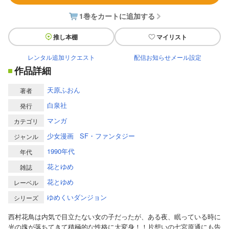
1巻をカートに追加する
推し本棚
マイリスト
レンタル追加リクエスト
配信お知らせメール設定
作品詳細
天原ふおん
著者
白泉社
発行
マンガ
カテゴリ
少女漫画
SF・ファンタジー
ジャンル
1990年代
年代
花とゆめ
雑誌
花とゆめ
レーベル
ゆめくいダンジョン
シリーズ
西村花鳥は内気で目立たない女の子だったが、ある夜、眠っている時に
光の塊が落ちてきて積極的な性格に大変身！！片想いの七宮原通にも告