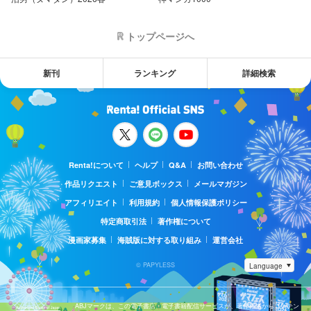
トップページへ
新刊
ランキング
詳細検索
Renta!について
ヘルプ
Q&A
お問い合わせ
作品リクエスト
ご意見ボックス
メールマガジン
アフィリエイト
利用規約
個人情報保護ポリシー
特定商取引法
著作権について
漫画家募集
海賊版に対する取り組み
運営会社
© PAPYLESS
ABJマークは、この電子書店・電子書籍配信サービスが、著作権者からコンテン