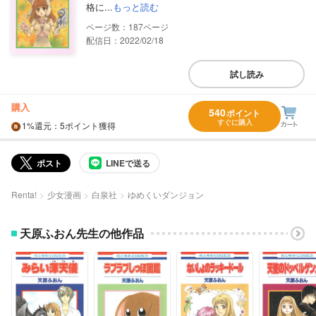
格に...
もっと読む
187
配信日：2022/02/18
試し読み
購入
540
ポイント
すぐに購入
1%
還元
：5ポイント獲得
ポスト
LINEで送る
Renta!
少女漫画
白泉社
ゆめくいダンジョン
天原ふおん先生の他作品