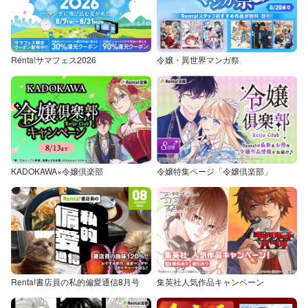
Renta!サマフェス2026
令嬢・異世界マンガ祭
KADOKAWA×令嬢倶楽部
令嬢特集ページ「令嬢倶楽部」
Renta!書店員の私的偏愛通信8月号
集英社人気作品キャンペーン