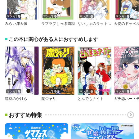
マンガ｜巻
マンガ｜巻
マンガ｜巻
マンガ｜巻
みらい渾天儀
ラブラブしっぽ図鑑
ないしょのラッキードール
この本に関心がある人におすすめします
マンガ｜巻
マンガ｜巻
マンガ｜巻
マンガ｜巻
螺旋のかけら
魔ジャリ
とんでもナイト
おすすめ特集