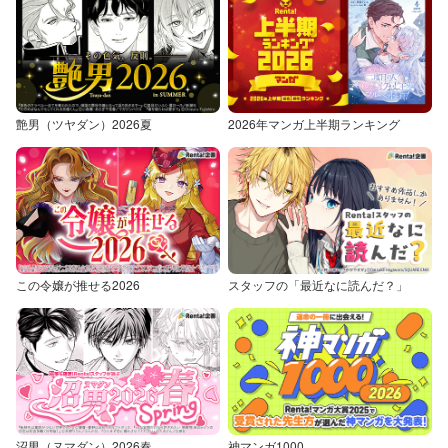
艶男（ツヤダン）2026夏
2026年マンガ上半期ランキング
この令嬢が推せる2026
スタッフの「最近なに読んだ？」
沼男（ヌマダン）2026春
神マンガ1000