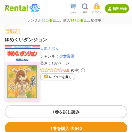
無料登録
レンタル
55万冊
以上、購入
147万冊
以上配信中！
ゆめくいダンジョン
天原ふおん
ジャンル：
少女漫画
長さ：
187ページ
0.0
(0件)
レビューを書く
1巻を試し読み
1巻を購入
540