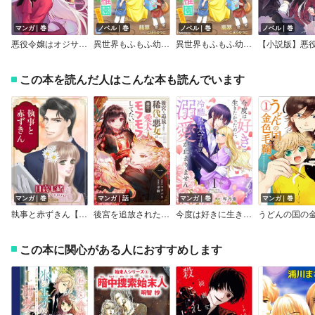
マンガ｜巻
ノベル｜巻
ノベル｜巻
ノベル｜巻
悪役令嬢はオジサマに夢中です 【電子限定おまけ付き】
異世界もふもふ幼稚園（無認可）
異世界もふもふ幼稚園（無認可）【完全版】
この本を読んだ人はこんな本も読んでいます
マンガ｜巻
マンガ｜話
マンガ｜巻
マンガ｜巻
執事と赤ずきん【新装版】
後宮を追放された稀代の悪女は離宮で愛犬をモフモフしてたい【単話】
今度は好きに生きたかったのに、冷酷皇太子様の溺愛が止まりません【合本版】
この本に関心がある人におすすめします