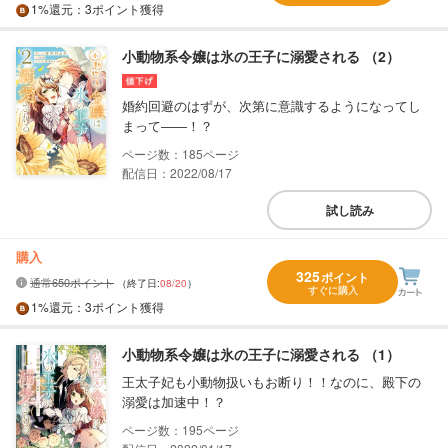
1%
還元
：3ポイント獲得
小動物系令嬢は氷の王子に溺愛される （2）
婚約回避のはずが、次第に意識するようになってし
まって――！？
185
配信日：2022/08/17
試し読み
購入
325
ポイント
通常650ポイント
（終了日:
08/20
）
すぐに購入
1%
還元
：3ポイント獲得
小動物系令嬢は氷の王子に溺愛される （1）
王太子妃も小動物扱いもお断り！！なのに、殿下の
溺愛は加速中！？
195