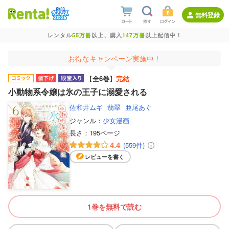
無料登録
レンタル
55万冊
以上、購入
147万冊
以上配信中！
お得なキャンペーン実施中！
【
全6巻
】
完結
小動物系令嬢は氷の王子に溺愛される
佐和井ムギ
翡翠
亜尾あぐ
ジャンル：
少女漫画
長さ：
195ページ
4.4
(559件)
レビューを書く
1巻を無料で読む