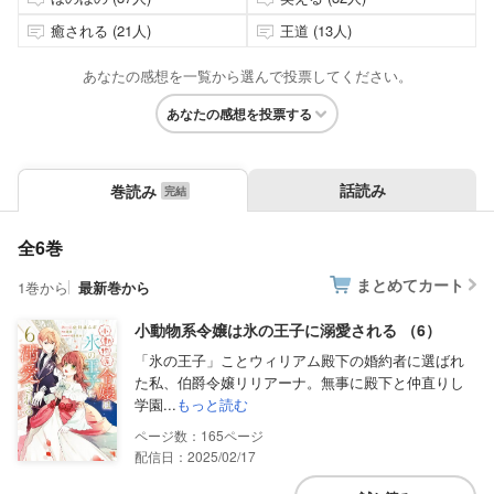
癒される (21人)
王道 (13人)
あなたの感想を一覧から選んで投票してください。
あなたの感想を投票する
話読み
巻読み
全6巻
まとめてカート
1巻から
最新巻から
小動物系令嬢は氷の王子に溺愛される （6）
「氷の王子」ことウィリアム殿下の婚約者に選ばれ
た私、伯爵令嬢リリアーナ。無事に殿下と仲直りし
学園...
もっと読む
165
配信日：2025/02/17