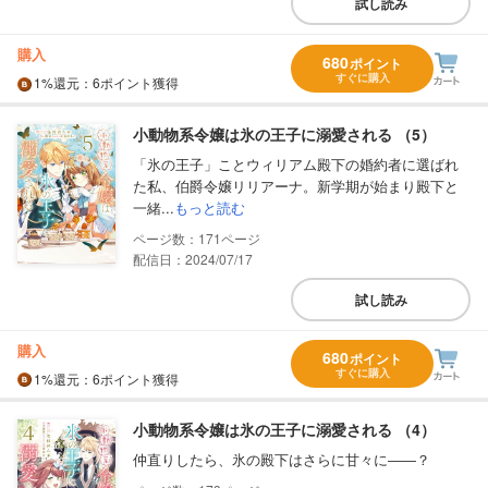
試し読み
購入
680
ポイント
すぐに購入
1%
還元
：6ポイント獲得
小動物系令嬢は氷の王子に溺愛される （5）
「氷の王子」ことウィリアム殿下の婚約者に選ばれ
た私、伯爵令嬢リリアーナ。新学期が始まり殿下と
一緒...
もっと読む
171
配信日：2024/07/17
試し読み
購入
680
ポイント
すぐに購入
1%
還元
：6ポイント獲得
小動物系令嬢は氷の王子に溺愛される （4）
仲直りしたら、氷の殿下はさらに甘々に――？