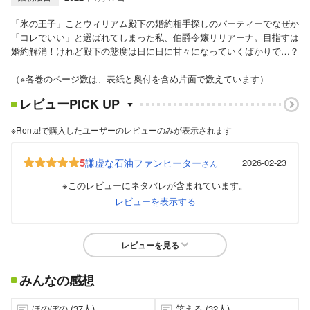
「氷の王子」ことウィリアム殿下の婚約相手探しのパーティーでなぜか
「コレでいい」と選ばれてしまった私、伯爵令嬢リリアーナ。目指すは
婚約解消！けれど殿下の態度は日に日に甘々になっていくばかりで…？
（※各巻のページ数は、表紙と奥付を含め片面で数えています）
レビューPICK UP
※Renta!で購入したユーザーのレビューのみが表示されます
5
謙虚な石油ファンヒーター
2026-02-23
さん
※このレビューにネタバレが含まれています。
レビューを表示する
レビューを見る
みんなの感想
ほのぼの (37人)
笑える (32人)