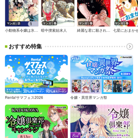
マンガ｜話
マンガ｜巻
マンガ｜巻
マンガ｜巻
小動物系令嬢は氷の王子に溺愛される【分冊版】
暗中捜索始末人
綺麗な君に殺されたい。【イラスト特典付】
七星におまか
おすすめ特集
Renta!サマフェス2026
令嬢・異世界マンガ祭