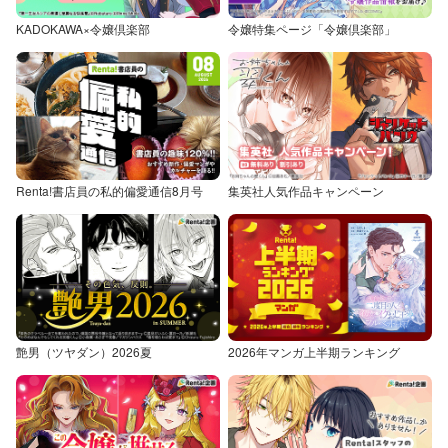
KADOKAWA×令嬢倶楽部
令嬢特集ページ「令嬢倶楽部」
Renta!書店員の私的偏愛通信8月号
集英社人気作品キャンペーン
艶男（ツヤダン）2026夏
2026年マンガ上半期ランキング