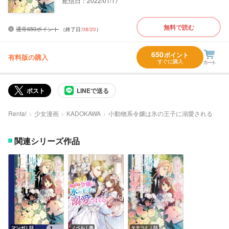
配信日：2022/01/17
無料で読む
通常650ポイント
（終了日:
08/20
）
650
ポイント
有料版の購入
すぐに購入
ポスト
LINEで送る
Renta!
少女漫画
KADOKAWA
小動物系令嬢は氷の王子に溺愛される
関連シリーズ作品
マンガ｜話
ノベル｜巻
タテコミ｜話