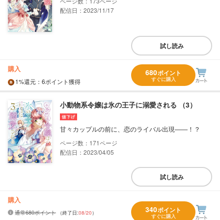
173
配信日：2023/11/17
試し読み
購入
680
ポイント
すぐに購入
1%
還元
：6ポイント獲得
小動物系令嬢は氷の王子に溺愛される （3）
甘々カップルの前に、恋のライバル出現――！？
171
配信日：2023/04/05
試し読み
購入
340
ポイント
通常680ポイント
（終了日:
08/20
）
すぐに購入