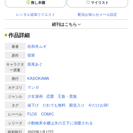
推し本棚
マイリスト
レンタル追加リクエスト
配信お知らせメール設定
続刊はこちら
作品詳細
佐和井ムギ
著者
翡翠
原作
亜尾あぐ
キャラクタ
ー原案
KADOKAWA
発行
マンガ
カテゴリ
少女漫画
恋愛
王族・貴族
ジャンル
値下げ
だれでも無料
殿堂入り
今だけお得!
タグ
FLOS COMIC
レーベル
小動物系令嬢は氷の王子に溺愛される
シリーズ
2022年1月17日
紙初版日