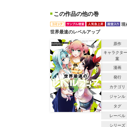
この作品の他の巻
現
世界最速のレベルアップ
原作
キャラクタ
案
漫画
発行
カテゴリ
ジャンル
タグ
レーベル
シリーズ