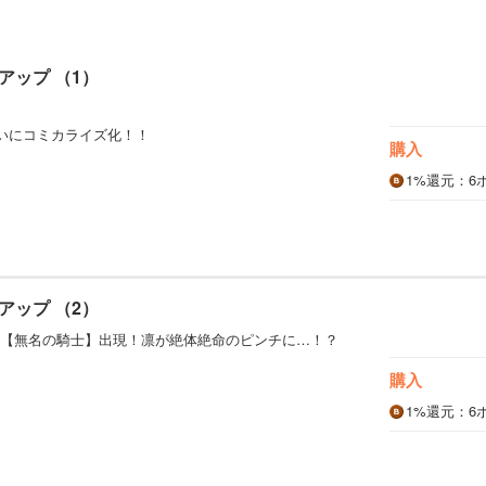
アップ （1）
ついにコミカライズ化！！
購入
1%
還元
：6
アップ （2）
【無名の騎士】出現！凛が絶体絶命のピンチに…！？
購入
1%
還元
：6