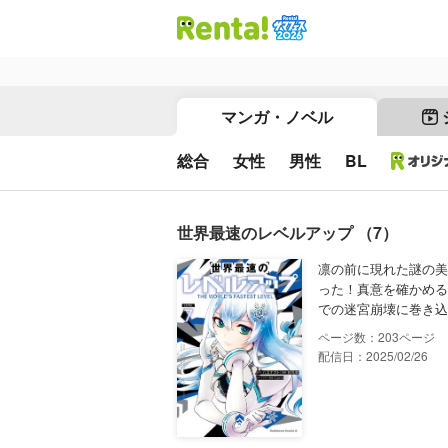
マンガ・ノベル
総合
女性
男性
BL
世界最速のレベルアップ （7）
凛の前に現れた謎の美
った！真意を確かめる
での迷宮崩壊に巻き込
203
配信日：2025/02/26