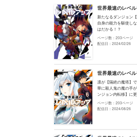
世界最速のレベル
新たなるダンジョン【
自身の能力を駆使しな
はだかる！？
203
配信日：2024/02/26
世界最速のレベル
凛が【隔絶の魔塔】で
華に殺人鬼の魔の手が
ンジョン内転移】に更
203
配信日：2024/08/26