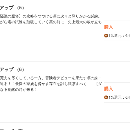
アップ （5）
隔絶の魔塔】の攻略をつづける凛に次々と降りかかる試練。
がら塔の試練を踏破していく凛の前に、史上最大の敵が立ち
購入
1%
還元
：6
アップ （6）
死力を尽くしている一方、冒険者デビューを果たす凜の妹・
迫る！！最愛の家族を脅かす存在を討ち滅ぼすべく――【ダ
購入
なる覚醒の時が来る！
1%
還元
：6