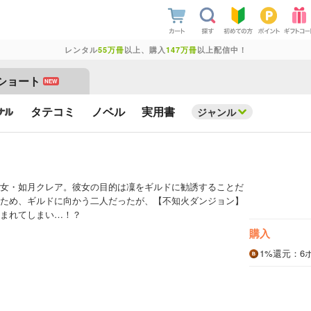
レンタル
55万冊
以上、購入
147万冊
以上配信中！
ショート
NEW
タテコミ
ノベル
実用書
ジャンル
女・如月クレア。彼女の目的は凜をギルドに勧誘することだ
ため、ギルドに向かう二人だったが、【不知火ダンジョン】
まれてしまい…！？
購入
1%
還元
：6