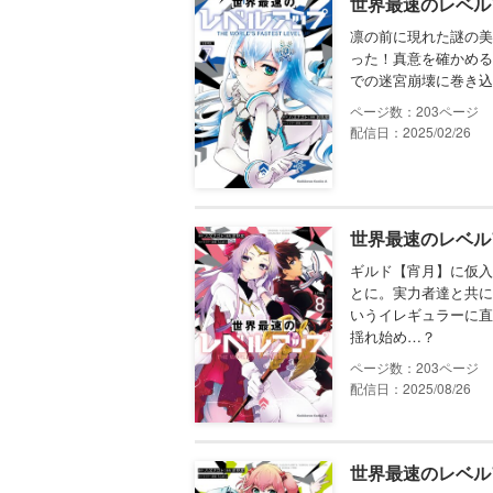
世界最速のレベル
凛の前に現れた謎の美
った！真意を確かめる
での迷宮崩壊に巻き込
203
配信日：2025/02/26
世界最速のレベル
ギルド【宵月】に仮入
とに。実力者達と共に
いうイレギュラーに直
揺れ始め…？
203
配信日：2025/08/26
世界最速のレベル