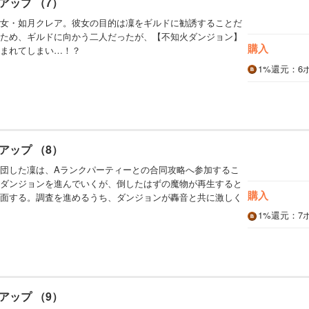
アップ （7）
女・如月クレア。彼女の目的は凜をギルドに勧誘することだ
ため、ギルドに向かう二人だったが、【不知火ダンジョン】
購入
まれてしまい…！？
1%
還元
：6
アップ （8）
団した凜は、Aランクパーティーとの合同攻略へ参加するこ
ダンジョンを進んでいくが、倒したはずの魔物が再生すると
購入
面する。調査を進めるうち、ダンジョンが轟音と共に激しく
1%
還元
：7
アップ （9）