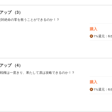
アップ （3）
絶対絶命の零を救うことができるのか！？
購入
1%
還元
：6
アップ （4）
戦権は一度きり、果たして凛は攻略できるのか！？
購入
1%
還元
：6