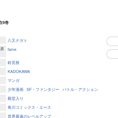
在9巻
八又ナガト
ー原
fame
鈴見敦
KADOKAWA
マンガ
少年漫画
SF・ファンタジー
バトル・アクション
殿堂入り
角川コミックス・エース
世界最速のレベルアップ