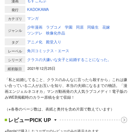
もすこんぶ
漫画
KADOKAWA
発行
マンガ
カテゴリ
少年漫画
ラブコメ
学園
同居
同級生
花嫁
ジャンル
ツンデレ
映像化作品
アニメ化
殿堂入り
タグ
角川コミックス・エース
レーベル
クラスの大嫌いな女子と結婚することになった。
シリーズ
2021年12月25日
紙初版日
「私と結婚してること、クラスのみんなに言ったら殺すから」これは嫌
い合っている二人がお互いを知り、本当の夫婦になるまでの物語。「漫
画エンジェルネコオカ」マンガ動画発の大人気ラブコメディ！電子版の
みWEB掲載時のカラー原稿を全て収録！
（※各巻のページ数は、表紙と奥付を含め片面で数えています）
レビューPICK UP
※Renta!で購入したユーザーのレビューのみが表示されます