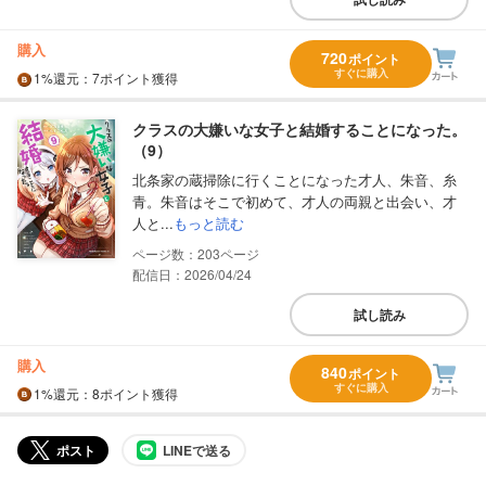
購入
720
ポイント
すぐに購入
1%
還元
：7ポイント獲得
クラスの大嫌いな女子と結婚することになった。
（9）
北条家の蔵掃除に行くことになった才人、朱音、糸
青。朱音はそこで初めて、才人の両親と出会い、才
人と...
もっと読む
203
配信日：2026/04/24
試し読み
購入
840
ポイント
すぐに購入
1%
還元
：8ポイント獲得
ポスト
LINEで送る