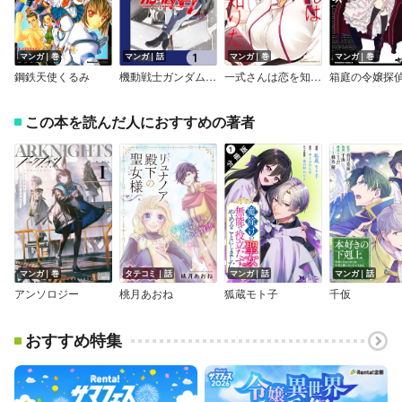
マンガ｜巻
マンガ｜話
マンガ｜巻
マンガ｜巻
鋼鉄天使くるみ
機動戦士ガンダムNT【分冊版】
一式さんは恋を知りたい。
箱庭の令嬢探
この本を読んだ人におすすめの著者
マンガ｜巻
タテコミ｜話
マンガ｜話
マンガ｜話
アンソロジー
桃月あおね
狐蔵モト子
千仮
おすすめ特集