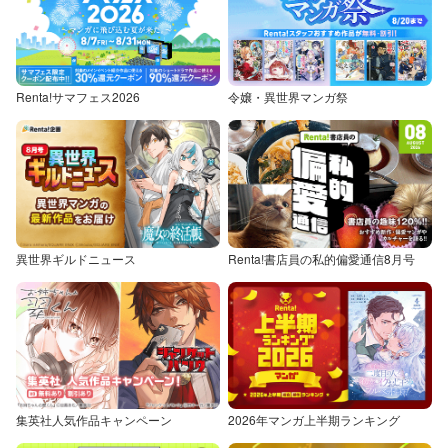
Renta!サマフェス2026
令嬢・異世界マンガ祭
異世界ギルドニュース
Renta!書店員の私的偏愛通信8月号
集英社人気作品キャンペーン
2026年マンガ上半期ランキング