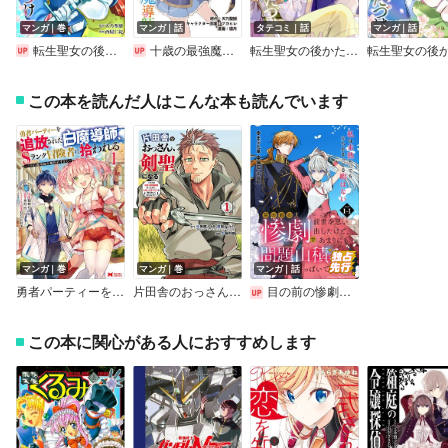
マンガ｜巻
マンガ｜話
タテコミ｜話
マンガ｜話
転生聖女の後かたづけ【単行本版】
十歳の最強魔導師
転生聖女の後かたづけ【フルカラー】
この本を読んだ人はこんな本も読んでいます
マンガ｜巻
マンガ｜巻
マンガ｜話
勇者パーティーを追放された白魔導師、Sランク冒険者に拾われる～この白魔導師が規格外すぎる～（コミック）
片田舎のおっさん、剣聖になる～ただの田舎の剣術師範だったのに、大成した弟子たちが俺を放ってくれない件～
目の前の惨劇で前世を思い出したけど、あまりにも問題山積みでいっぱいいっぱいです。 連載版
この本に関心がある人におすすめします