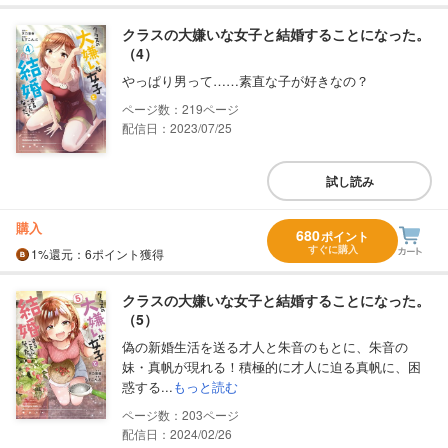
クラスの大嫌いな女子と結婚することになった。
（4）
やっぱり男って……素直な子が好きなの？
219
配信日：2023/07/25
試し読み
購入
680
ポイント
すぐに購入
1%
還元
：6ポイント獲得
クラスの大嫌いな女子と結婚することになった。
（5）
偽の新婚生活を送る才人と朱音のもとに、朱音の
妹・真帆が現れる！積極的に才人に迫る真帆に、困
惑する...
もっと読む
203
配信日：2024/02/26