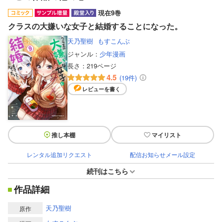
現在9巻
クラスの大嫌いな女子と結婚することになった。
天乃聖樹
もすこんぶ
ジャンル：
少年漫画
長さ：
219ページ
4.5
(19件)
レビューを書く
推し本棚
マイリスト
レンタル追加リクエスト
配信お知らせメール設定
続刊はこちら
作品詳細
天乃聖樹
原作