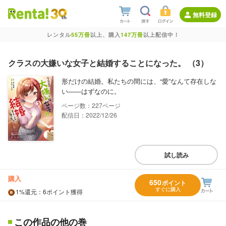
無料登録
レンタル
55万冊
以上、購入
147万冊
以上配信中！
クラスの大嫌いな女子と結婚することになった。 （3）
形だけの結婚。私たちの間には、“愛”なんて存在しな
い――はずなのに。
227
配信日：2022/12/26
試し読み
購入
650
ポイント
すぐに購入
1%
還元
：6ポイント獲得
この作品の他の巻