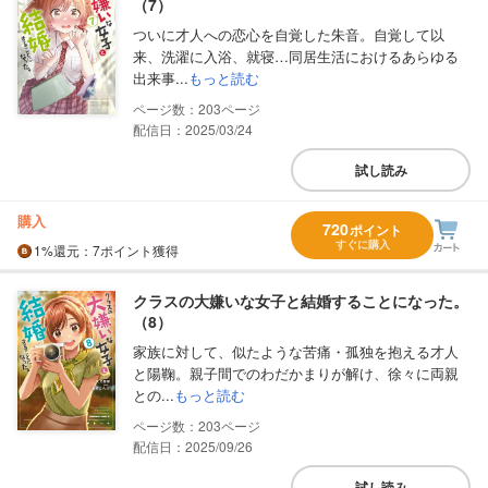
（7）
ついに才人への恋心を自覚した朱音。自覚して以
来、洗濯に入浴、就寝…同居生活におけるあらゆる
出来事...
もっと読む
203
配信日：2025/03/24
試し読み
購入
720
ポイント
すぐに購入
1%
還元
：7ポイント獲得
クラスの大嫌いな女子と結婚することになった。
（8）
家族に対して、似たような苦痛・孤独を抱える才人
と陽鞠。親子間でのわだかまりが解け、徐々に両親
との...
もっと読む
203
配信日：2025/09/26
試し読み