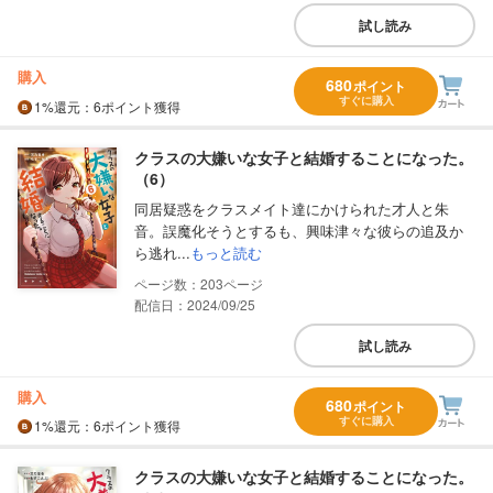
試し読み
購入
680
ポイント
すぐに購入
1%
還元
：6ポイント獲得
クラスの大嫌いな女子と結婚することになった。
（6）
同居疑惑をクラスメイト達にかけられた才人と朱
音。誤魔化そうとするも、興味津々な彼らの追及か
ら逃れ...
もっと読む
203
配信日：2024/09/25
試し読み
購入
680
ポイント
すぐに購入
1%
還元
：6ポイント獲得
クラスの大嫌いな女子と結婚することになった。