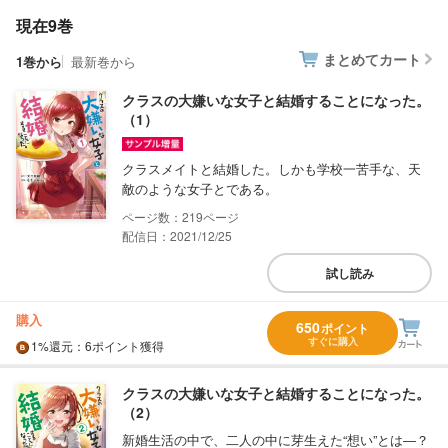
現在9巻
まとめてカート
1巻から
最新巻から
クラスの大嫌いな女子と結婚することになった。
（1）
クラスメイトと結婚した。しかも学校一苦手な、天
敵のような女子とである。
219
配信日：2021/12/25
試し読み
購入
650
ポイント
すぐに購入
1%
還元
：6ポイント獲得
クラスの大嫌いな女子と結婚することになった。
（2）
新婚生活の中で、二人の中に芽生えた“想い”とは―？