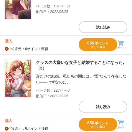
187
配信日：2022/05/25
試し読み
購入
650
ポイント
すぐに購入
1%
還元
：6ポイント獲得
クラスの大嫌いな女子と結婚することになった。
（3）
形だけの結婚。私たちの間には、“愛”なんて存在しな
い――はずなのに。
227
配信日：2022/12/26
試し読み
購入
650
ポイント
すぐに購入
1%
還元
：6ポイント獲得