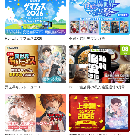
Renta!サマフェス2026
令嬢・異世界マンガ祭
異世界ギルドニュース
Renta!書店員の私的偏愛通信8月号