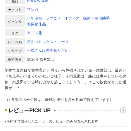
KADOKAWA
発行
マンガ
カテゴリ
少年漫画
ラブコメ
オフィス
探偵・探偵助手
ジャンル
映像化作品
アニメ化
タグ
角川コミックス・エース
レーベル
一式さんは恋を知りたい。
シリーズ
2020年12月25日
紙初版日
堅物で真面目な警察官だと周りから尊敬されている一式警部は、最近ど
うも仕事がうまくいかないご様子。その原因は一緒に仕事をしている探
偵・六反田がいる時にばかり起こってしまう…。そこで彼女がとった選
択が…？
（※各巻のページ数は、表紙と奥付を含め片面で数えています）
レビューPICK UP
※Renta!で購入したユーザーのレビューのみが表示されます