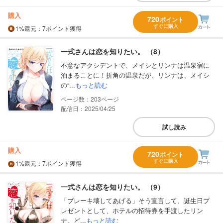
購入
720
ポイント
すぐに購入
1%
還元
：7ポイント獲得
一式さんは恋を知りたい。 （8）
不意なアクシデントで、メイシとリンナは温泉宿に
泊まることに！折角の温泉だが、リンナは、メイシ
の“...
もっと読む
203
配信日：2025/04/25
試し読み
購入
720
ポイント
すぐに購入
1%
還元
：7ポイント獲得
一式さんは恋を知りたい。 （9）
「ブレーキ壊してあげる」そう宣言して、誕生日プ
レゼントとして、ホテルの招待券を手渡したリン
ナ。ど...
もっと読む