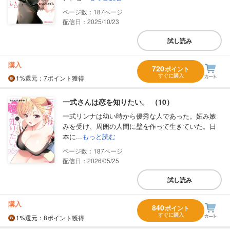
187
配信日：2025/10/23
試し読み
購入
720
ポイント
すぐに購入
1%
還元
：7ポイント獲得
一式さんは恋を知りたい。 （10）
一式リンナは幼い時から優秀な人であった。妬み嫉
みを受け、周囲の人間に壁を作って生きていた。日
本に...
もっと読む
187
配信日：2026/05/25
試し読み
購入
840
ポイント
すぐに購入
1%
還元
：8ポイント獲得