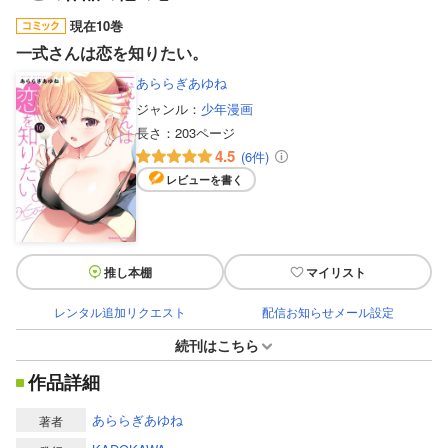
現在10巻
一式さんは恋を知りたい。
あららぎあゆね
ジャンル：
少年漫画
長さ：
203ページ
4.5
(6件)
レビューを書く
推し本棚
マイリスト
レンタル追加リクエスト
配信お知らせメール設定
続刊はこちら
作品詳細
あららぎあゆね
著者