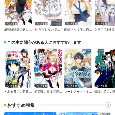
マンガ｜巻
マンガ｜巻
マンガ｜巻
マンガ｜巻
最強陰陽師の異世界転生記～下僕の妖怪どもに比べてモンスターが弱すぎるんだが～（コミック）
だらしないです 堀田先生！
南條さんは僕に抱かれたい【デジタル版限定特典付き】
この本に関心がある人におすすめします
マンガ｜巻
マンガ｜巻
マンガ｜巻
マンガ｜巻
とある魔術の禁書目録 エンデュミオンの奇蹟
劣等職の回復術師、回復アイテムのほうが役に立つと笑われるが、実は無限の魔力を誇る最強冒険者なので全てを治癒し無双します【デジタル版限定特典付き】
ソードアート・オンライン プロジェクト・アリシゼーション
伝説の勇者の
おすすめ特集