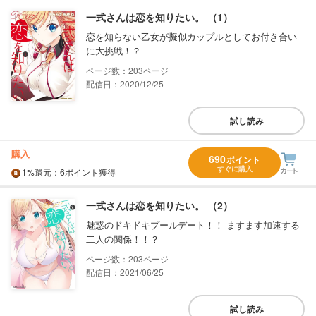
一式さんは恋を知りたい。 （1）
恋を知らない乙女が擬似カップルとしてお付き合い
に大挑戦！？
203
配信日：2020/12/25
試し読み
購入
690
ポイント
すぐに購入
1%
還元
：6ポイント獲得
一式さんは恋を知りたい。 （2）
魅惑のドキドキプールデート！！ ますます加速する
二人の関係！！？
203
配信日：2021/06/25
試し読み