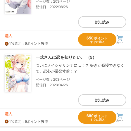
203
配信日：2022/08/26
試し読み
購入
650
ポイント
すぐに購入
1%
還元
：6ポイント獲得
一式さんは恋を知りたい。 （5）
ついにメイシがリンナに…！？ 好きが我慢できなく
て、恋心が暴発寸前！？
203
配信日：2023/04/26
試し読み
購入
680
ポイント
すぐに購入
1%
還元
：6ポイント獲得