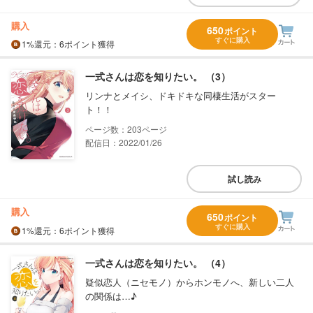
購入
650
ポイント
すぐに購入
1%
還元
：6ポイント獲得
一式さんは恋を知りたい。 （3）
リンナとメイシ、ドキドキな同棲生活がスター
ト！！
203
配信日：2022/01/26
試し読み
購入
650
ポイント
すぐに購入
1%
還元
：6ポイント獲得
一式さんは恋を知りたい。 （4）
疑似恋人（ニセモノ）からホンモノへ、新しい二人
の関係は…♪