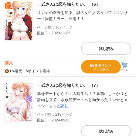
一式さんは恋を知りたい。 （6）
リンナの過去を知る、謎の女性人気インフルエンサ
ー『怪盗ミラー』登場！！
187
配信日：2023/11/25
試し読み
購入
680
ポイント
すぐに購入
1%
還元
：6ポイント獲得
一式さんは恋を知りたい。 （7）
幸せデートからの…入院生活！？事前にしっかりと
計画を立て、水族館デートへと向かったリンナとメ
イシ...
もっと読む
219
配信日：2024/09/25
試し読み