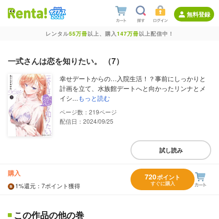
無料登録
レンタル
55万冊
以上、購入
147万冊
以上配信中！
一式さんは恋を知りたい。 （7）
幸せデートからの…入院生活！？事前にしっかりと
計画を立て、水族館デートへと向かったリンナとメ
イシ...
もっと読む
219
配信日：2024/09/25
試し読み
購入
720
ポイント
すぐに購入
1%
還元
：7ポイント獲得
この作品の他の巻