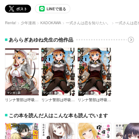
ポスト
LINEで送る
Renta!
少年漫画
KADOKAWA
一式さんは恋を知りたい。
一式さんは恋
あららぎあゆね先生の他作品
マンガ｜話
マンガ｜巻
マンガ｜巻
リンナ警部は呼吸ができないex
リンナ警部は呼吸ができない
リンナ警部は呼吸ができない【試し読み増量版】
この本を読んだ人はこんな本も読んでいます