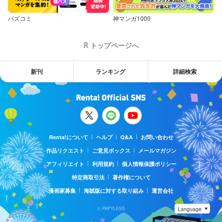
バズコミ
神マンガ1000
トップページへ
新刊
ランキング
詳細検索
Renta!について
ヘルプ
Q&A
お問い合わせ
作品リクエスト
ご意見ボックス
メールマガジン
アフィリエイト
利用規約
個人情報保護ポリシー
特定商取引法
著作権について
漫画家募集
海賊版に対する取り組み
運営会社
© PAPYLESS