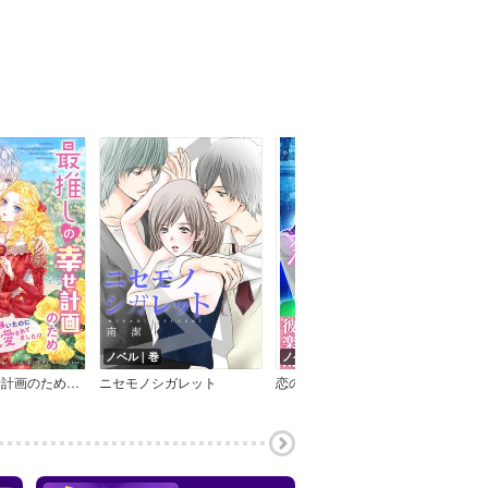
ノベル｜巻
ノベル｜巻
ノベ
最推しの幸せ計画のため悪役令嬢をやりきります！～義弟をいじめていたのに驚くほど執愛されてました！？～
ニセモノシガレット
恋の雨、愛を奏で
偽り