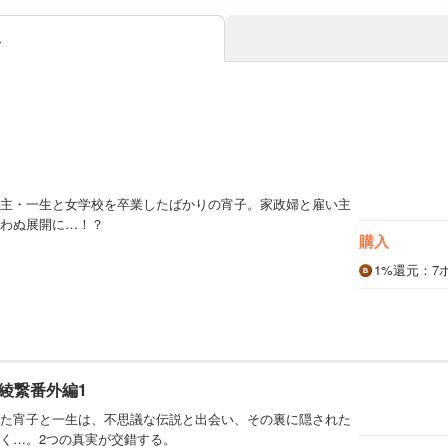
み
主・一生と女学校を卒業したばかりの宵子。家政婦と雇い主
わぬ展開に…！？
購入
1%
還元
：7
綾繋番外編1
た宵子と一生は、不思議な伝説と出会い、その裏に隠された
く…。2つの真実が交錯する。