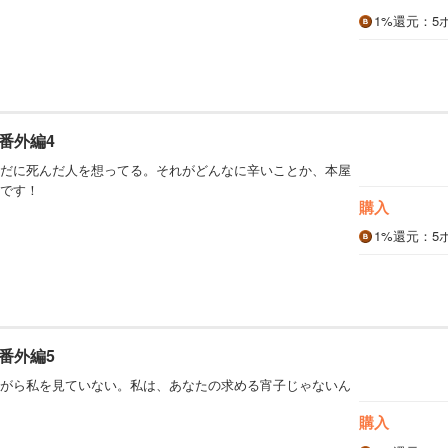
1%
還元
：5
番外編4
だに死んだ人を想ってる。それがどんなに辛いことか、本屋
です！
購入
1%
還元
：5
番外編5
がら私を見ていない。私は、あなたの求める宵子じゃないん
購入