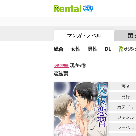
マンガ・ノベル
総合
女性
男性
BL
現在6巻
恋綾繋
著者
発行
カテゴリ
ジャンル
レーベル