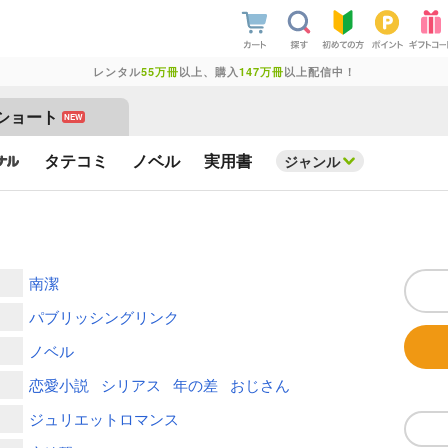
レンタル
55万冊
以上、購入
147万冊
以上配信中！
ショート
NEW
タテコミ
ノベル
実用書
ジャンル
南潔
パブリッシングリンク
ノベル
恋愛小説
シリアス
年の差
おじさん
ジュリエットロマンス