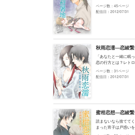
45
配信日：2012/07/31
秋雨恋濡―恋綾繋
「あなたと一緒に眠っ
恋の行方とは？レトロ
31
配信日：2012/07/31
蜜柑恋想―恋綾繋
読まないなら捨ててく
まった宵子は戸惑いを