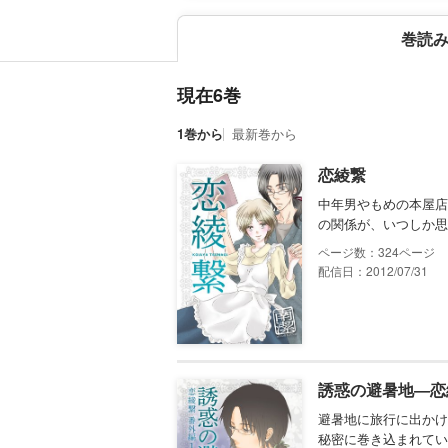
巻読
現在6巻
1巻から
最新巻から
恋綾繋
中年男やもめの本屋店
の関係が、いつしか思
324
配信日：2012/07/31
誘惑の避暑地―恋
避暑地に旅行に出かけ
秘密に巻き込まれてい