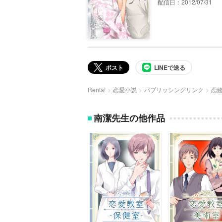
配信日：2012/07/31
ポスト
LINEで送る
Renta!
恋愛小説
パブリッシングリンク
恋
南潔先生の他作品