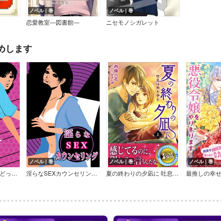
ノベル｜巻
ノベル｜巻
恋愛教室―図書館―
ニセモノシガレット
めします
ノベル｜巻
ノベル｜巻
ノベル｜巻
濡れちゃう外階段～どっちがイイの？イケメン二人に責められて～
淫らなSEXカウンセリング～先生の前で大胆録画プレイ～
夏の終わりの夕凪に 吐息は熱を孕む