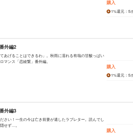
購入
1%
還元
：5
番外編2
てあげることはできるわ」。秋雨に濡れる有哉の甘酸っぱい
ロマンス「恋綾繋」番外編。
購入
1%
還元
：5
番外編3
ださい！一生の今は亡き前妻が遺したラブレター。読んでし
隠せず…。
購入