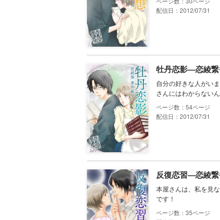
30
配信日：2012/07/31
牡丹恋影―恋綾繋
自分の好きな人がいま
さんにはわからないん
54
配信日：2012/07/31
反復恋習―恋綾繋
本屋さんは、私を見な
です！
35