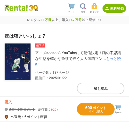
無料登録
レンタル
55万冊
以上、購入
147万冊
以上配信中！
夜は猫といっしょ 7
アニメseason3 YouTubeにて配信決定！猫の不思議
な生態を確かな筆致で描く大人気猫マン...
もっと読
む
137
配信日：2025/01/22
試し読み
購入
600
ポイント
通常1,200ポイント
（終了日:
08/20
）
すぐに購入
1%
還元
：6ポイント獲得