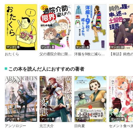
マンガ｜巻
マンガ｜巻
マンガ｜巻
マンガ｜話
おたくら
父の通院介助に限界を迎えました～余命3年の父と50代娘の闘病奮闘記～
洋服を9枚に減らしてみた 服の賞味期限、見直し大作戦
この本を読んだ人におすすめの著者
マンガ｜巻
マンガ｜巻
マンガ｜話
マンガ｜巻
アンソロジー
元三大介
日向夏
セメント食べ