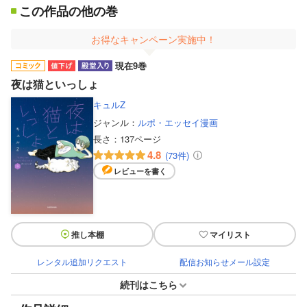
この作品の他の巻
お得なキャンペーン実施中！
現在9巻
夜は猫といっしょ
キュルZ
ジャンル：
ルポ・エッセイ漫画
長さ：
137ページ
4.8
(73件)
レビューを書く
推し本棚
マイリスト
レンタル追加リクエスト
配信お知らせメール設定
続刊はこちら