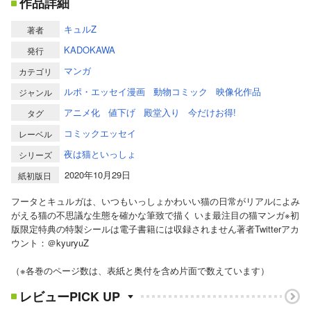
作品詳細
キュルZ
著者
KADOKAWA
発行
マンガ
カテゴリ
ルポ・エッセイ漫画
動物コミック
映像化作品
ジャンル
アニメ化
値下げ
殿堂入り
今だけお得!
タグ
コミックエッセイ
レーベル
夜は猫といっしょ
シリーズ
2020年10月29日
紙初版日
フータとキュルガは、いつもいっしょかわいい猫の日常がリアルによみ
がえる猫の不思議な生態を確かな筆致で描く いま最注目の猫マンガ※初
版限定特典の特製シールは電子書籍には収録されません著者Twitterアカ
ウント：＠kyuryuZ
（※各巻のページ数は、表紙と奥付を含め片面で数えています）
レビューPICK UP