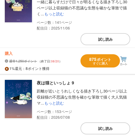
一緒に暮らすだけで日々が明るくなる描き下ろし30
ページ以上収録猫の不思議な生態を確かな筆致で描
く...
もっと読む
141
配信日：2025/11/06
試し読み
購入
875
ポイント
通常1,250ポイント
（終了日:
08/20
）
すぐに購入
1%
還元
：8ポイント獲得
夜は猫といっしょ 9
距離が近いとうれしくなる描き下ろし30ページ以上
収録猫の不思議な生態を確かな筆致で描く大人気猫
マ...
もっと読む
153
配信日：2026/07/08
試し読み