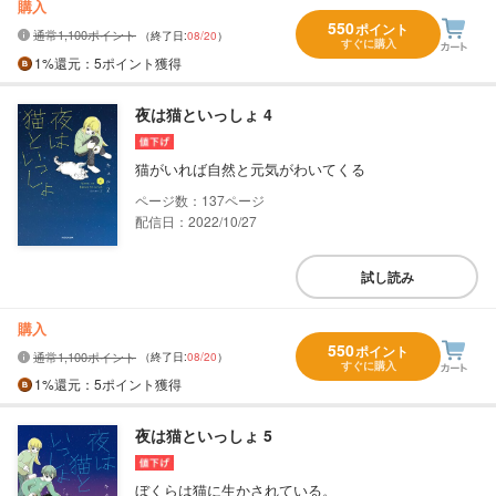
購入
550
ポイント
通常1,100ポイント
（終了日:
08/20
）
すぐに購入
1%
還元
：5ポイント獲得
夜は猫といっしょ 4
猫がいれば自然と元気がわいてくる
137
配信日：2022/10/27
試し読み
購入
550
ポイント
通常1,100ポイント
（終了日:
08/20
）
すぐに購入
1%
還元
：5ポイント獲得
夜は猫といっしょ 5
ぼくらは猫に生かされている。