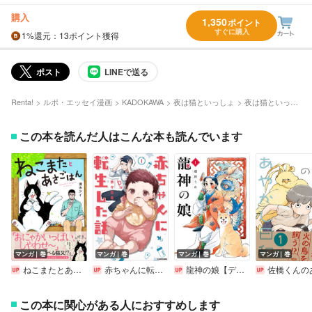
購入
1,350
ポイント
すぐに購入
1%
還元
：13ポイント獲得
ポスト
LINEで送る
Renta!
ルポ・エッセイ漫画
KADOKAWA
夜は猫といっしょ
夜は猫といっしょ 7
この本を読んだ人はこんな本も読んでいます
マンガ｜巻
マンガ｜巻
マンガ｜巻
マンガ｜巻
ねこまたとあさごはん【電子特典付き】
赤ちゃんに転生した話
龍神の娘【デジタル版限定特典付き】
佐橋くんのあやかし日和【電子特典
この本に関心がある人におすすめします