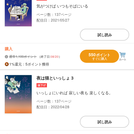
気がつけば いつもそばにいる
137
配信日：2021/05/27
試し読み
購入
550
ポイント
通常1,100ポイント
（終了日:
08/20
）
すぐに購入
1%
還元
：5ポイント獲得
夜は猫といっしょ 3
いっしょにいれば 寂しい夜も 楽しくなる。
137
配信日：2022/04/28
試し読み