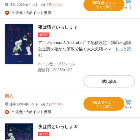
600
ポイント
通常1,200ポイント
（終了日:
08/20
）
すぐに購入
1%
還元
：6ポイント獲得
夜は猫といっしょ 7
アニメseason3 YouTubeにて配信決定！猫の不思議
な生態を確かな筆致で描く大人気猫マン...
もっと読
む
137
配信日：2025/01/22
試し読み
購入
600
ポイント
通常1,200ポイント
（終了日:
08/20
）
すぐに購入
1%
還元
：6ポイント獲得
夜は猫といっしょ 8