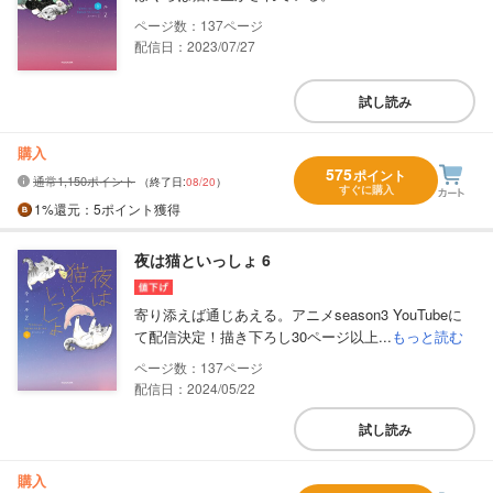
137
配信日：2023/07/27
試し読み
購入
575
ポイント
通常1,150ポイント
（終了日:
08/20
）
すぐに購入
1%
還元
：5ポイント獲得
夜は猫といっしょ 6
寄り添えば通じあえる。アニメseason3 YouTubeに
て配信決定！描き下ろし30ページ以上...
もっと読む
137
配信日：2024/05/22
試し読み
購入