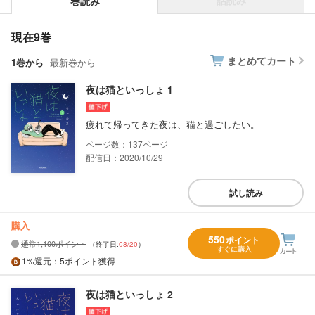
話読み
巻読み
現在9巻
まとめてカート
1巻から
最新巻から
夜は猫といっしょ 1
疲れて帰ってきた夜は、猫と過ごしたい。
137
配信日：2020/10/29
試し読み
購入
550
ポイント
通常1,100ポイント
（終了日:
08/20
）
すぐに購入
1%
還元
：5ポイント獲得
夜は猫といっしょ 2