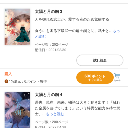
太陽と月の鋼 3
刀を握れぬ武士が、愛する者のため覚醒する
食うにも困る下級武士の竜土鋼之助。武士と...
もっ
と読む
202
配信日：2021/08/30
試し読み
購入
630
ポイント
すぐに購入
1%
還元
：6ポイント獲得
太陽と月の鋼 4
過去、現在、未来。物語は大きく動き出す！『触れ
た金属を曲げてしまう』という特異な能力を持つ武
士、...
もっと読む
200
配信日：2022/04/28