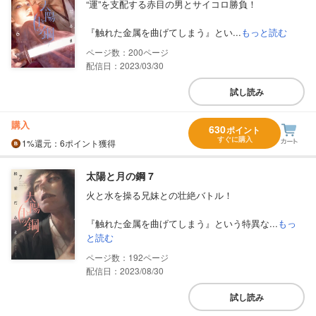
“運”を支配する赤目の男とサイコロ勝負！
『触れた金属を曲げてしまう』とい...
もっと読む
200
配信日：2023/03/30
試し読み
購入
630
ポイント
すぐに購入
1%
還元
：6ポイント獲得
太陽と月の鋼 7
火と水を操る兄妹との壮絶バトル！
『触れた金属を曲げてしまう』という特異な...
もっ
と読む
192
配信日：2023/08/30
試し読み