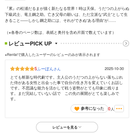
『累』の松浦だるまが描く新たなる世界！時は天保。うだつの上がらぬ
下級武士、竜土鋼之助。亡き父母の願いは、ただ立派な“武士”として生
きること――しかし鋼之助には、それができぬ“ある理由”が……
（※各巻のページ数は、表紙と奥付を含め片面で数えています）
レビューPICK UP
※Renta!で購入したユーザーのレビューのみが表示されます
5
ふーぽん
2025-10-30
さん
とても斬新な時代劇です。主人公のうだつの上がらない落ちぶれ
た侍がある女性と出会った事で自分の生き方を変えていくお話し
です。不思議な能力を活かして戦う姿勢がとても印象に残りま
す。まだ完結していない話で この先の展開がとても楽しみで
す。
0
参考になった
人
レビューを見る