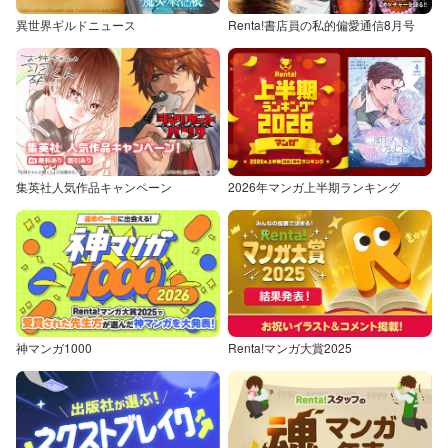
異世界ギルドニュース
Renta!書店員の私的偏愛通信8月号
集英社人気作品キャンペーン
2026年マンガ上半期ランキング
神マンガ1000
Renta!マンガ大賞2025