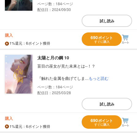
184
配信日：2024/09/30
試し読み
購入
690
ポイント
すぐに購入
1%
還元
：6ポイント獲得
太陽と月の鋼 10
盲目の巫女が見た未来とは‐‐！？
『触れた金属を曲げてしま...
もっと読む
184
配信日：2025/03/28
試し読み
購入
690
ポイント
すぐに購入
1%
還元
：6ポイント獲得