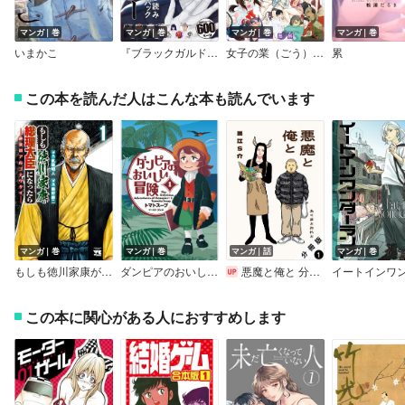
ですが、そんな鋼之助さんは思いもがけず絶世の美女・月さんを妻
に迎えることに…。
マンガ｜巻
マンガ｜巻
マンガ｜巻
マンガ｜巻
思い悩む鋼之助さんに寄り添う月さんの優しさ、健気さが心に沁み
いまかこ
『ブラックガルド』発売記念 ダークファンタジー 試し読み無料パック
女子の業（ごう）特集～試し読み無料パック
累
ます。
鋼之助さんだけでなく周囲の登場人物にもドラマと正義があり、物
この本を読んだ人はこんな本も読んでいます
語にグイグイ引き込まれる良作です。
（編集：山科｜作成日：2023/09/27）
マンガ｜巻
マンガ｜巻
マンガ｜話
マンガ｜巻
もしも徳川家康が総理大臣になったら―絶東のアルゴナウタイ―
ダンピアのおいしい冒険
悪魔と俺と 分冊版
この本に関心がある人におすすめします