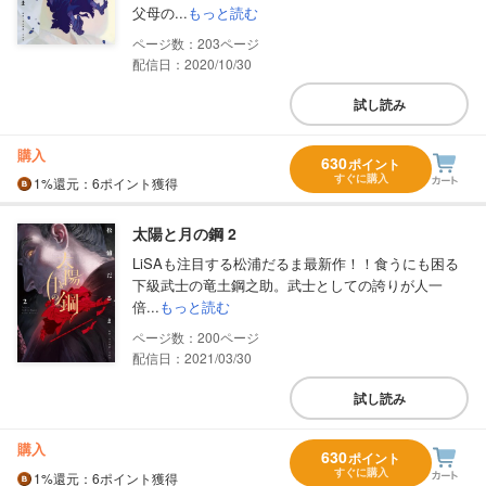
父母の...
もっと読む
203
配信日：2020/10/30
試し読み
購入
630
ポイント
すぐに購入
1%
還元
：6ポイント獲得
太陽と月の鋼 2
LiSAも注目する松浦だるま最新作！！食うにも困る
下級武士の竜土鋼之助。武士としての誇りが人一
倍...
もっと読む
200
配信日：2021/03/30
試し読み
購入
630
ポイント
すぐに購入
1%
還元
：6ポイント獲得