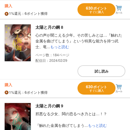
購入
630
ポイント
すぐに購入
1%
還元
：6ポイント獲得
太陽と月の鋼 8
心の声が聞こえる少年。その苦しみとは…『触れた
金属を曲げてしまう』という特異な能力を持つ武
士、竜...
もっと読む
184
配信日：2024/02/29
試し読み
購入
630
ポイント
すぐに購入
1%
還元
：6ポイント獲得
太陽と月の鋼 9
邪悪なる少女、鬨の恐るべき力とは…！？
『触れた金属を曲げてしまう...
もっと読む