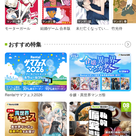
マンガ｜巻
マンガ｜巻
マンガ｜話
マンガ｜巻
モーターガール
結婚ゲーム 合本版
未だ亡くなっていない人【単話】
竹光侍
おすすめ特集
Renta!サマフェス2026
令嬢・異世界マンガ祭