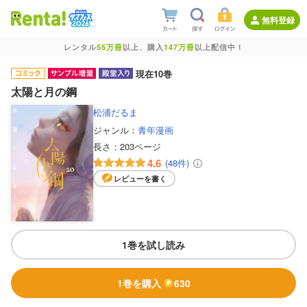
無料登録
レンタル
55万冊
以上、購入
147万冊
以上配信中！
現在10巻
太陽と月の鋼
松浦だるま
ジャンル：
青年漫画
長さ：
203ページ
4.6
(48件)
レビューを書く
1巻を試し読み
1巻を購入
630