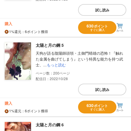
試し読み
購入
630
ポイント
すぐに購入
1%
還元
：6ポイント獲得
太陽と月の鋼 5
天狗が語る陰陽師頭領・土御門晴雄の恐怖！『触れ
た金属を曲げてしまう』という特異な能力を持つ武
士、...
もっと読む
200
配信日：2022/10/28
試し読み
購入
630
ポイント
すぐに購入
1%
還元
：6ポイント獲得
太陽と月の鋼 6