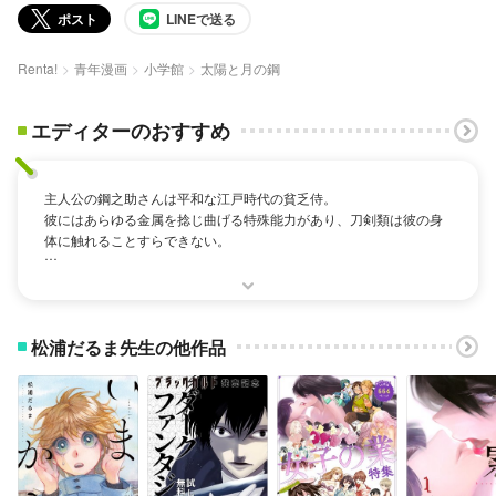
ポスト
LINEで送る
Renta!
青年漫画
小学館
太陽と月の鋼
エディターのおすすめ
主人公の鋼之助さんは平和な江戸時代の貧乏侍。
彼にはあらゆる金属を捻じ曲げる特殊能力があり、刀剣類は彼の身
体に触れることすらできない。
結構なチート能力だと思うのですけど、これが自分の意思とは無関
係に発動するとなると話は別。
松浦だるま先生の他作品
侍なのに刀に触れず、ヒゲを剃ろうにもカミソリすら使えない。
それどころか「刀を持てぬ侍」と周囲からは馬鹿にされ、仕事にす
らありつけない始末。
斬り合いともなれば頼もしいはずの能力が日常生活に仇をなす悲し
さ…。
鋼之助さんは自らの能力を呪い、自己嫌悪に苛まれます。