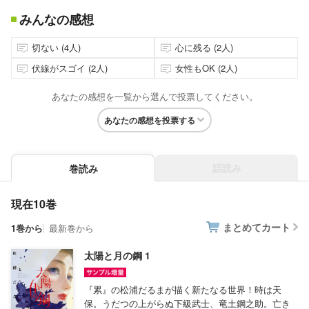
みんなの感想
切ない (4人)
心に残る (2人)
伏線がスゴイ (2人)
女性もOK (2人)
あなたの感想を一覧から選んで投票してください。
あなたの感想を投票する
話読み
巻読み
現在10巻
まとめてカート
1巻から
最新巻から
太陽と月の鋼 1
『累』の松浦だるまが描く新たなる世界！時は天
保。うだつの上がらぬ下級武士、竜土鋼之助。亡き