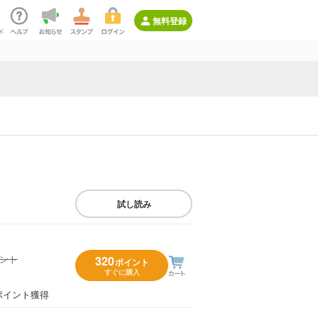
無料登録
試し読み
イント
320
ポイント
すぐに購入
）
ポイント獲得