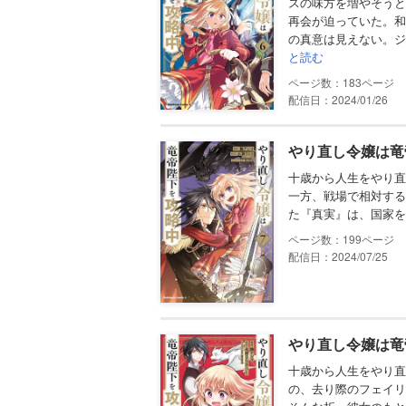
スの味方を増やそうと
再会が迫っていた。和
の真意は見えない。ジ
と読む
183
配信日：2024/01/26
やり直し令嬢は竜
十歳から人生をやり
一方、戦場で相対する
た『真実』は、国家を
199
配信日：2024/07/25
やり直し令嬢は竜
十歳から人生をやり直
の、去り際のフェイリ