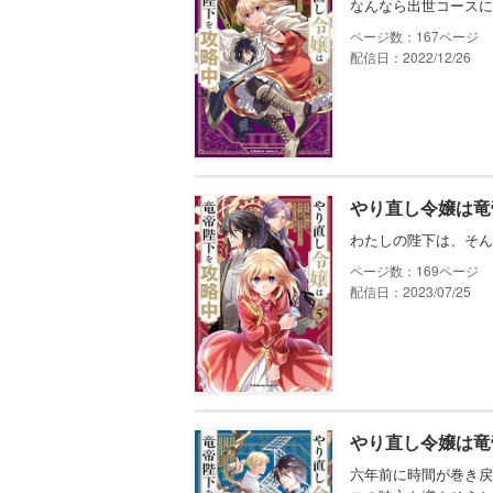
なんなら出世コースに
167
配信日：2022/12/26
やり直し令嬢は竜
わたしの陛下は、そん
169
配信日：2023/07/25
やり直し令嬢は竜
六年前に時間が巻き戻