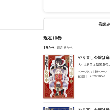
巻読
現在10巻
1巻から
最新巻から
やり直し令嬢は竜
人生2周目は隣国皇帝
189
配信日：2020/10/26
やり直し令嬢は竜