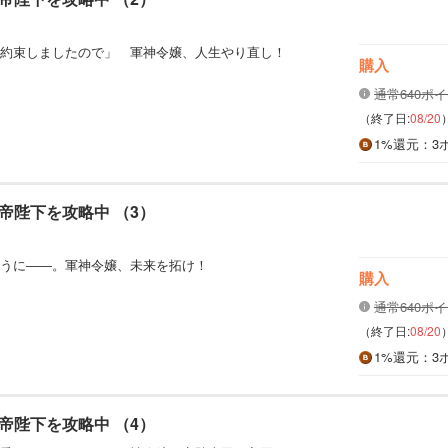
約束しましたので」 軍神令嬢、人生やり直し！
購入
通常640ポ
（終了日:
08/20
1%
還元
：3
帝陛下を攻略中 （3）
うに――。軍神令嬢、未来を拓け！
購入
通常640ポ
（終了日:
08/20
1%
還元
：3
帝陛下を攻略中 （4）