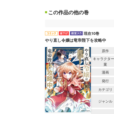
この作品の他の巻
現在10巻
やり直し令嬢は竜帝陛下を攻略中
原作
キャラクタ
案
漫画
発行
カテゴリ
ジャンル