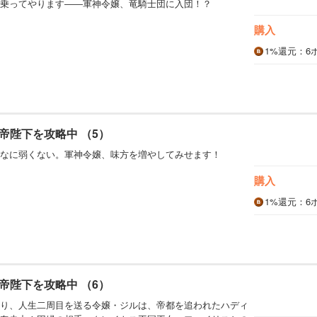
乗ってやります――軍神令嬢、竜騎士団に入団！？
購入
1%
還元
：6
帝陛下を攻略中 （5）
なに弱くない。軍神令嬢、味方を増やしてみせます！
購入
1%
還元
：6
帝陛下を攻略中 （6）
り、人生二周目を送る令嬢・ジルは、帝都を追われたハディ