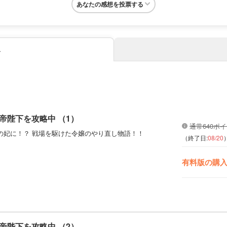
あなたの感想を投票する
み
帝陛下を攻略中 （1）
通常640ポ
の妃に！？ 戦場を駆けた令嬢のやり直し物語！！
（終了日:
08/20
有料版の購
帝陛下を攻略中 （2）