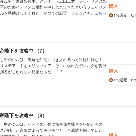
奔走中！因縁の相手、クレイトス王国王女・フェイリスとの
購入
平のためハディスに婚約を申し入れてきたというフェイリス
ルを手助けしてくれた、かつての副官・ロレンスも、...
もっ
1%
還元
：6
帝陛下を攻略中 （7）
直し中のジルは、黒竜を仲間に引き入れるべく説得に挑む！
リステア―ドとエリンツィア。そこに現れたゲオルグが告げ
購入
揺るがしかねない秘密だった…！？
1%
還元
：6
帝陛下を攻略中 （8）
し中のジルは、ハディスと共に無事偽帝騒ぎを収めたもの
スが残した言葉によってモヤモヤとした感情を抱えていた。
購入