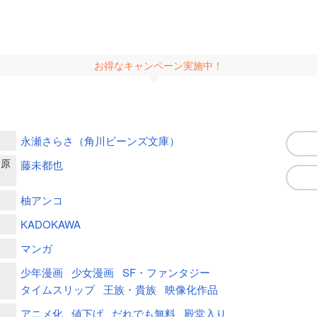
お得なキャンペーン実施中！
永瀬さらさ（角川ビーンズ文庫）
ー原
藤未都也
柚アンコ
KADOKAWA
マンガ
少年漫画
少女漫画
SF・ファンタジー
タイムスリップ
王族・貴族
映像化作品
アニメ化
値下げ
だれでも無料
殿堂入り