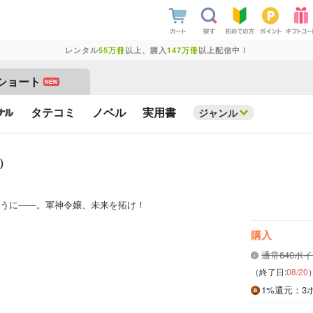
レンタル
55万冊
以上、購入
147万冊
以上配信中！
ショート
NEW
タテコミ
ノベル
実用書
ジャンル
）
うに――。軍神令嬢、未来を拓け！
購入
通常640ポ
（終了日:
08/20
1%
還元
：3