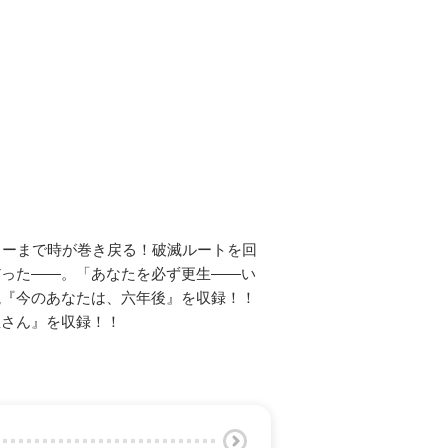
ィーまで時が巻き戻る！破滅ルートを回
だった――。「あなたを必ず更生――い
説『今のあなたは、六年後』を収録！！
屋さん』を収録！！