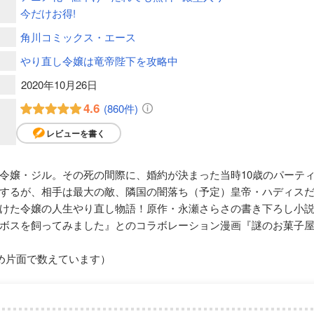
今だけお得!
角川コミックス・エース
やり直し令嬢は竜帝陛下を攻略中
2020年10月26日
4.6
(860件)
レビューを書く
令嬢・ジル。その死の間際に、婚約が決まった当時10歳のパーテ
するが、相手は最大の敵、隣国の闇落ち（予定）皇帝・ハディス
けた令嬢の人生やり直し物語！原作・永瀬さらさの書き下ろし小
ボスを飼ってみました』とのコラボレーション漫画『謎のお菓子
め片面で数えています）