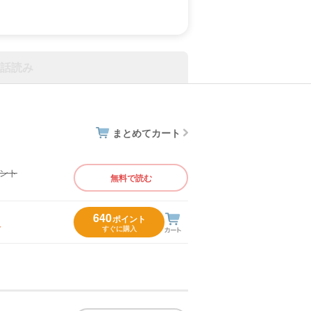
話読み
まとめてカート
イント
無料で読む
）
640
ポイント
入
すぐに購入