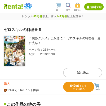
無料登録
レンタル
55万冊
以上、購入
147万冊
以上配信中！
ゼロスキルの料理番 5
「魔獣グルメ」よ永遠に！ ゼロスキルの料理番、遂
に完結！
233
配信日：2023/01/10
試し読み
購入
640
ポイント
すぐに購入
1%
還元
：6ポイント獲得
この作品の他の巻