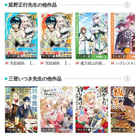
延野正行先生の他作品
マンガ｜話
マンガ｜巻
マンガ｜話
マンガ｜話
宮廷鍵師、【時間停止（ロック）】と【分子分解（リリース）】の能力を隠していたら追放される～封印していた魔王が暴れ出したみたいだけど、S級冒険者とダンジョン制覇するのでもう遅いです～【分冊版】
宮廷鍵師、【時間停止（ロック）】と【分子分解（リリース）】の能力を隠していたら追放される～封印していた魔王が暴れ出したみたいだけど、S級冒険者とダンジョン制覇するのでもう遅いです～
魔王様は回復魔術を極めたい【分冊版】
ハズレスキル『おもいだす』で記憶を取り戻した大賢者【
三登いつき先生の他作品
マンガ｜巻
マンガ｜話
マンガ｜巻
マンガ｜話