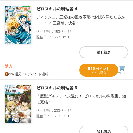
ゼロスキルの料理番 4
ディッシュ、王妃様の難攻不落のお腹を満たせるか
――！？ 王宮編、決着！
183
配信日：2022/03/10
試し読み
購入
640
ポイント
すぐに購入
1%
還元
：6ポイント獲得
ゼロスキルの料理番 5
「魔獣グルメ」よ永遠に！ ゼロスキルの料理番、遂
に完結！
233
配信日：2023/01/10
試し読み