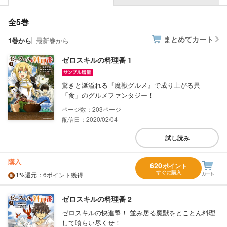
全5巻
まとめてカート
1巻から
最新巻から
ゼロスキルの料理番 1
驚きと涎溢れる『魔獣グルメ』で成り上がる異
「食」のグルメファンタジー！
203
配信日：2020/02/04
試し読み
購入
620
ポイント
すぐに購入
1%
還元
：6ポイント獲得
ゼロスキルの料理番 2
ゼロスキルの快進撃！ 並み居る魔獣をとことん料理
して喰らい尽くせ！