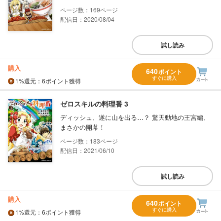
169
配信日：2020/08/04
試し読み
購入
640
ポイント
すぐに購入
1%
還元
：6ポイント獲得
ゼロスキルの料理番 3
ディッシュ、遂に山を出る…？ 驚天動地の王宮編、
まさかの開幕！
183
配信日：2021/06/10
試し読み
購入
640
ポイント
すぐに購入
1%
還元
：6ポイント獲得