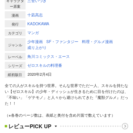
三登いつき
キャラクタ
ー原案
十凪高志
漫画
KADOKAWA
発行
マンガ
カテゴリ
少年漫画
SF・ファンタジー
料理・グルメ漫画
ジャンル
成り上がり
角川コミックス・エース
レーベル
ゼロスキルの料理番
シリーズ
2020年2月4日
紙初版日
全ての人がスキルを持つ世界。そんな世界でただ一人、スキルを持たな
い【ゼロスキル】の少年・ディッシュが生きるために目を付けたのは、
「不味い」「ゲテモノ」と人々から避けられてきた『魔獣グルメ』だっ
た！！
（※各巻のページ数は、表紙と奥付を含め片面で数えています）
レビューPICK UP