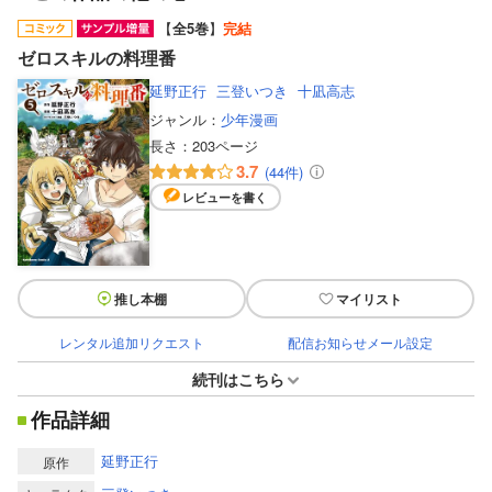
【
全5巻
】
完結
ゼロスキルの料理番
延野正行
三登いつき
十凪高志
ジャンル：
少年漫画
長さ：
203ページ
3.7
(44件)
レビューを書く
推し本棚
マイリスト
レンタル追加リクエスト
配信お知らせメール設定
続刊はこちら
作品詳細
延野正行
原作