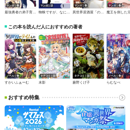
マンガ｜巻
マンガ｜話
マンガ｜巻
マンガ｜巻
最強勇者の弟子育成計画
蜘蛛ですが、なにか？【分冊版】
異世界居酒屋「のぶ」 しのぶと大将の古都ごはん
この本を読んだ人におすすめの著者
ノベル｜巻
タテコミ｜話
タテコミ｜話
ノベル｜巻
すかいふぁーむ
未影
蕨野くげ子
らむなべ
おすすめ特集