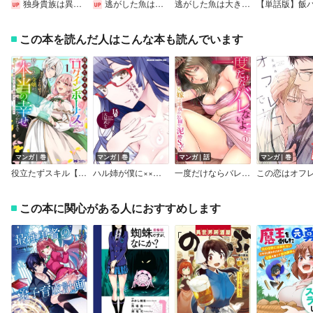
独身貴族は異世界を謳歌する ～結婚しない男の優雅なおひとりさまライフ～
逃がした魚は大きかったが釣りあげた魚が大きすぎた件（コミック）【分冊版】
逃がした魚は大きかったが釣りあげた魚が大きすぎた件（コミック）【デジタル版限定特典付き】
この本を読んだ人はこんな本も読んでいます
マンガ｜巻
マンガ｜巻
マンガ｜話
マンガ｜巻
役立たずスキル【ログインボーナス】で捨てられた令嬢が、本当の幸せをつかむまで（コミック）
ハル姉が僕に××する理由
一度だけならバレないよ？～兄嫁と深夜の公園で泥酔SEX
この本に関心がある人におすすめします