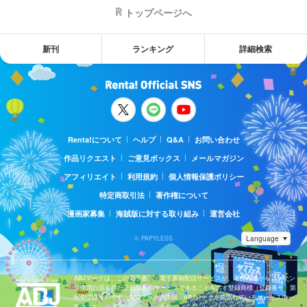
トップページへ
新刊
ランキング
詳細検索
Renta!について
ヘルプ
Q&A
お問い合わせ
作品リクエスト
ご意見ボックス
メールマガジン
アフィリエイト
利用規約
個人情報保護ポリシー
特定商取引法
著作権について
漫画家募集
海賊版に対する取り組み
運営会社
© PAPYLESS
ABJマークは、この電子書店・電子書籍配信サービスが、著作権者からコンテン
ツ使用許諾を得た正規版配信サービスであることを示す登録商標（登録番号 第
6091713号）です。ABJマークの詳細、ABJマークを掲示しているサービスの一
覧はこちら。