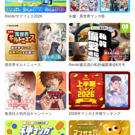
Renta!サマフェス2026
令嬢・異世界マンガ祭
異世界ギルドニュース
Renta!書店員の私的偏愛通信8月号
集英社人気作品キャンペーン
2026年マンガ上半期ランキング