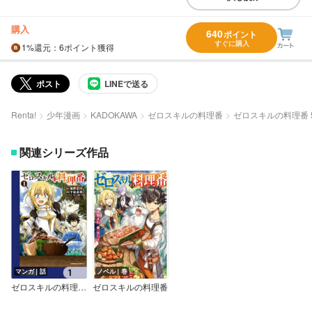
購入
640
ポイント
すぐに購入
1%
還元
：6ポイント獲得
ポスト
LINEで送る
Renta!
少年漫画
KADOKAWA
ゼロスキルの料理番
ゼロスキルの料理番 
関連シリーズ作品
マンガ｜話
ノベル｜巻
ゼロスキルの料理番【分冊版】
ゼロスキルの料理番