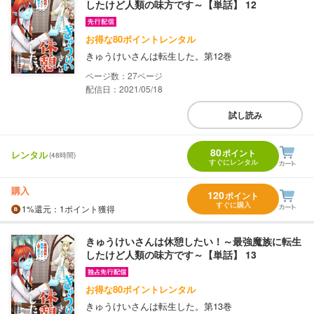
したけど人類の味方です～【単話】 12
お得な80ポイントレンタル
きゅうけいさんは転生した。第12巻
27
配信日：2021/05/18
試し読み
80
ポイント
レンタル
(48時間)
すぐにレンタル
購入
120
ポイント
すぐに購入
1%
還元
：1ポイント獲得
きゅうけいさんは休憩したい！～最強魔族に転生
したけど人類の味方です～【単話】 13
お得な80ポイントレンタル
きゅうけいさんは転生した。第13巻