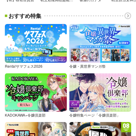
おすすめ特集
Renta!サマフェス2026
令嬢・異世界マンガ祭
KADOKAWA×令嬢倶楽部
令嬢特集ページ「令嬢倶楽部」