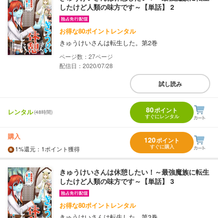
したけど人類の味方です～【単話】 2
お得な80ポイントレンタル
きゅうけいさんは転生した。第2巻
27
配信日：2020/07/28
試し読み
80
ポイント
レンタル
(48時間)
すぐにレンタル
購入
120
ポイント
すぐに購入
1%
還元
：1ポイント獲得
きゅうけいさんは休憩したい！～最強魔族に転生
したけど人類の味方です～【単話】 3
お得な80ポイントレンタル
きゅうけいさんは転生した。第3巻