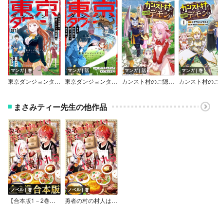
マンガ｜巻
マンガ｜話
マンガ｜話
マンガ｜巻
東京ダンジョンタワー ～平凡会社員の成り上がり迷宮録～（コミック）
東京ダンジョンタワー ～平凡会社員の成り上がり迷宮録～【分冊版】（コミック）
カンスト村のご隠居デーモンさん【分冊版】（コミック）
まさみティー先生の他作品
ノベル｜巻
ノベル｜巻
【合本版1－2巻】勇者の村の村人は魔族の女に懐かれる
勇者の村の村人は魔族の女に懐かれる【電子書籍限定書き下ろしSS付き】