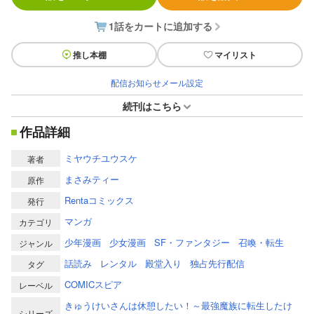
1話をカートに追加する
推し本棚
マイリスト
配信お知らせメール設定
続刊はこちら
作品詳細
ミヤウチユウスケ
著者
まさみティー
原作
Rentaコミックス
発行
マンガ
カテゴリ
少年漫画
少女漫画
SF・ファンタジー
召喚・転生
ジャンル
話読み
レンタル
殿堂入り
独占先行配信
タグ
COMICスピア
レーベル
きゅうけいさんは休憩したい！～最強魔族に転生したけ
シリーズ