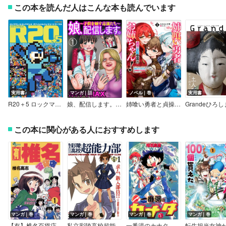
この本を読んだ人はこんな本も読んでいます
実用書
マンガ｜話
ノベル｜巻
実用書
R20＋5 ロックマン＆ロックマンX オフィシャルコンプリートワークス
娘、配信します。～子供を晒す毒親たち～（分冊版）
姉喰い勇者と貞操逆転帝国のお姉ちゃん！～ゴミスキルとバカにされ続けた姉喰いギフトの少年、スキル覚醒し帝国最強七大女将軍を堕としまくる。～
この本に関心がある人におすすめします
マンガ｜巻
マンガ｜巻
マンガ｜巻
マンガ｜巻
【有】椎名百貨店
私立彩陵高校超能力部
一番湯のカナタ