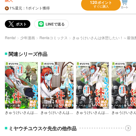
120
ポイント
すぐに購入
1%
還元
：1ポイント獲得
ポスト
LINEで送る
Renta!
少年漫画
Rentaコミックス
きゅうけいさんは休憩したい！～最強
関連シリーズ作品
マンガ｜巻
タテコミ｜話
ノベル｜話
ノベル｜巻
きゅうけいさんは休憩したい！～最強魔族に転生したけど人類の味方です～【Renta！限定版】
きゅうけいさんは休憩したい！～最強魔族に転生したけど人類の味方です～
きゅうけいさんは休憩したい！～最強魔族に転生したけど人類の味方です～【単話】
ミヤウチユウスケ先生の他作品