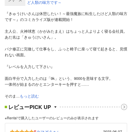
ど人類の味方です～
『きゅうけいさんは休憩したい！～最強魔族に転生したけど人類の味方
です～』のコミカライズ版が連載開始！
主人公、火神球恵（かがみたまえ）はちょっと人よりよく寝る会社員。
あだ名は「きゅうけいさん」。
バク修正に完徹して仕事をし、ふっと椅子に座って寝て起きると、見慣
れない画面。
『レベルを入力して下さい』
面白半分で入力したのは「9k」という、9000を意味する文字。
一体何が始まるのかとエンターキーを押すと……
そのま...
もっと読む
レビューPICK UP
※Renta!で購入したユーザーのレビューのみが表示されます
5
クマぞう
2023-06-07
さん