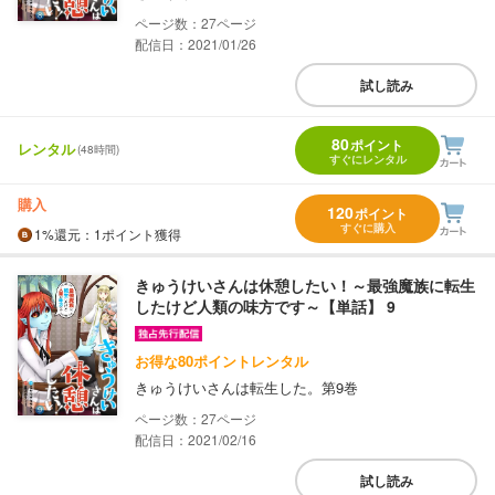
27
配信日：2021/01/26
試し読み
80
ポイント
レンタル
(48時間)
すぐにレンタル
購入
120
ポイント
すぐに購入
1%
還元
：1ポイント獲得
きゅうけいさんは休憩したい！～最強魔族に転生
したけど人類の味方です～【単話】 9
お得な80ポイントレンタル
きゅうけいさんは転生した。第9巻
27
配信日：2021/02/16
試し読み