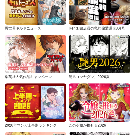
異世界ギルドニュース
Renta!書店員の私的偏愛通信8月号
集英社人気作品キャンペーン
艶男（ツヤダン）2026夏
2026年マンガ上半期ランキング
この令嬢が推せる2026