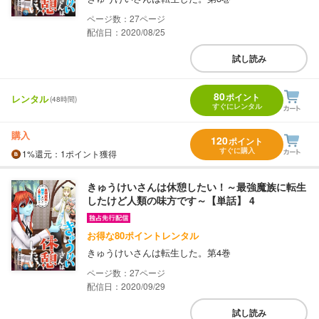
27
配信日：2020/08/25
試し読み
80
ポイント
レンタル
(48時間)
すぐにレンタル
購入
120
ポイント
すぐに購入
1%
還元
：1ポイント獲得
きゅうけいさんは休憩したい！～最強魔族に転生
したけど人類の味方です～【単話】 4
お得な80ポイントレンタル
きゅうけいさんは転生した。第4巻
27
配信日：2020/09/29
試し読み