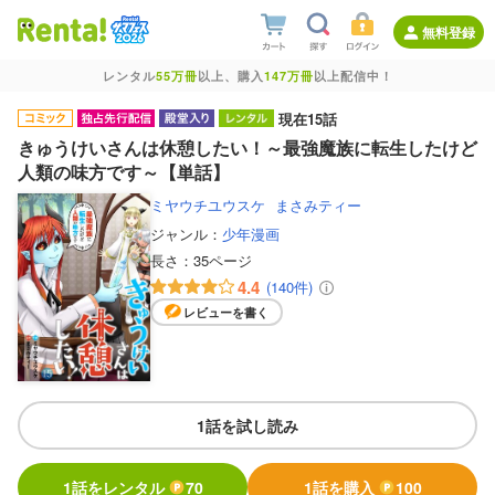
無料登録
レンタル
55万冊
以上、購入
147万冊
以上配信中！
現在15話
きゅうけいさんは休憩したい！～最強魔族に転生したけど
人類の味方です～【単話】
ミヤウチユウスケ
まさみティー
ジャンル：
少年漫画
長さ：
35ページ
4.4
(140件)
レビューを書く
1話を試し読み
1話をレンタル
70
1話を購入
100