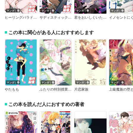
マンガ｜巻
マンガ｜巻
マンガ｜巻
マンガ｜巻
ヒーリングパラドックス【電子限定描き下ろし漫画付き】
サディスティックオープンマインド 【電子限定特典付き】
君をおいしくいただきます 【電子限定特典付き】
この本に関心がある人におすすめします
マンガ｜巻
マンガ｜巻
マンガ｜巻
マンガ｜巻
やたもも
ふたりの特別授業（新版）
片恋家族
この本を読んだ人におすすめの著者