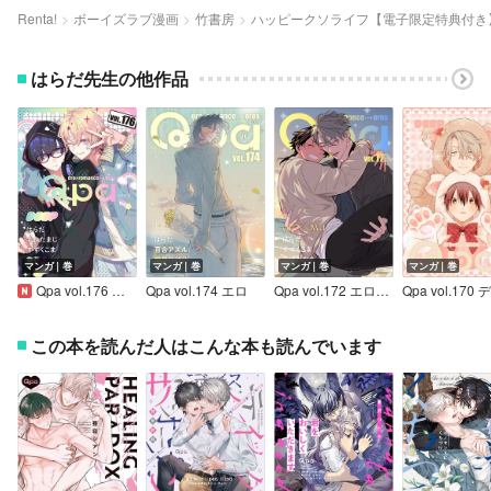
Renta!
ボーイズラブ漫画
竹書房
ハッピークソライフ【電子限定特典付き
はらだ先生の他作品
マンガ｜巻
マンガ｜巻
マンガ｜巻
マンガ｜巻
Qpa vol.176 ディープ
Qpa vol.174 エロ
Qpa vol.172 エロカワ
この本を読んだ人はこんな本も読んでいます