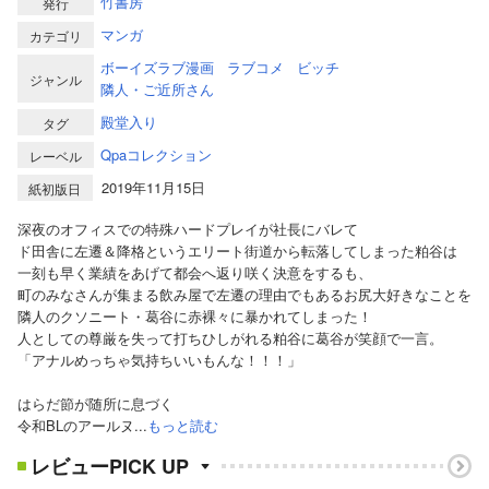
竹書房
発行
マンガ
カテゴリ
ボーイズラブ漫画
ラブコメ
ビッチ
ジャンル
隣人・ご近所さん
殿堂入り
タグ
Qpaコレクション
レーベル
2019年11月15日
紙初版日
深夜のオフィスでの特殊ハードプレイが社長にバレて
ド田舎に左遷＆降格というエリート街道から転落してしまった粕谷は
一刻も早く業績をあげて都会へ返り咲く決意をするも、
町のみなさんが集まる飲み屋で左遷の理由でもあるお尻大好きなことを
隣人のクソニート・葛谷に赤裸々に暴かれてしまった！
人としての尊厳を失って打ちひしがれる粕谷に葛谷が笑顔で一言。
「アナルめっちゃ気持ちいいもんな！！！」
はらだ節が随所に息づく
令和BLのアールヌ...
もっと読む
レビューPICK UP