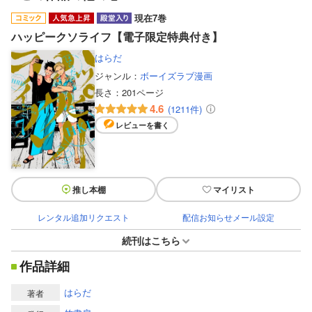
現在7巻
ハッピークソライフ【電子限定特典付き】
はらだ
ジャンル：
ボーイズラブ漫画
長さ：
201ページ
4.6
(1211件)
レビューを書く
推し本棚
マイリスト
レンタル追加リクエスト
配信お知らせメール設定
続刊はこちら
作品詳細
はらだ
著者