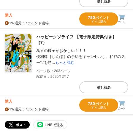
試し読み
購入
780
ポイント
すぐに購入
1%
還元
：7ポイント獲得
ハッピークソライフ 【電子限定特典付き】
（7）
葛谷の様子がおかしい！！！
便利棒［ちんぽ］の予約をキャンセルし、粕谷のス
ーツを勝...
もっと読む
203
配信日：2025/12/17
試し読み
購入
780
ポイント
すぐに購入
1%
還元
：7ポイント獲得
ポスト
LINEで送る