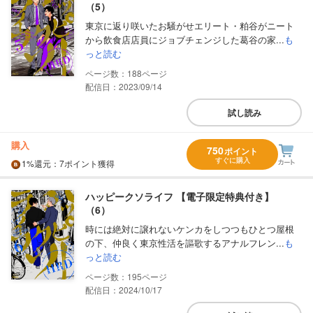
（5）
東京に返り咲いたお騒がせエリート・粕谷がニート
から飲食店店員にジョブチェンジした葛谷の家...
も
っと読む
188
配信日：2023/09/14
試し読み
購入
750
ポイント
すぐに購入
1%
還元
：7ポイント獲得
ハッピークソライフ 【電子限定特典付き】
（6）
時には絶対に譲れないケンカをしつつもひとつ屋根
の下、仲良く東京性活を謳歌するアナルフレン...
も
っと読む
195
配信日：2024/10/17