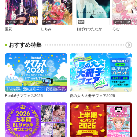
タテコミ｜話
マンガ｜巻
音声
タテコミ｜話
重花
しちみ
おげれつたなか
ろむ
おすすめ特集
Renta!サマフェス2026
夏の大大大冊子フェア2026