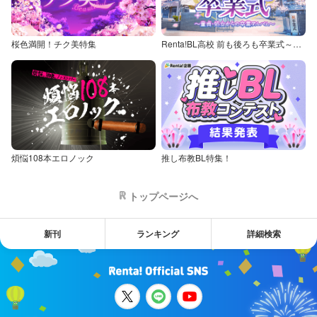
桜色満開！チク美特集
Renta!BL高校 前も後ろも卒業式～童貞・処女からの卒業アルバム～
煩悩108本エロノック
推し布教BL特集！
トップページへ
新刊
ランキング
詳細検索