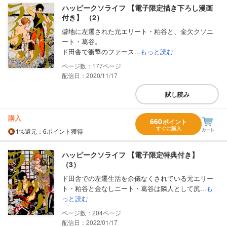
ハッピークソライフ 【電子限定描き下ろし漫画
付き】 （2）
僻地に左遷された元エリート・粕谷と、金欠クソニ
ート・葛谷。
ド田舎で衝撃のファース...
もっと読む
177
配信日：2020/11/17
試し読み
購入
660
ポイント
すぐに購入
1%
還元
：6ポイント獲得
ハッピークソライフ 【電子限定特典付き】
（3）
ド田舎での左遷生活を余儀なくされている元エリー
ト・粕谷と金なしニート・葛谷は隣人として尻...
も
っと読む
204
配信日：2022/01/17