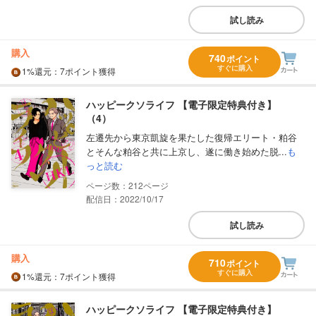
試し読み
購入
740
ポイント
すぐに購入
1%
還元
：7ポイント獲得
ハッピークソライフ 【電子限定特典付き】
（4）
左遷先から東京凱旋を果たした復帰エリート・粕谷
とそんな粕谷と共に上京し、遂に働き始めた脱...
も
っと読む
212
配信日：2022/10/17
試し読み
購入
710
ポイント
すぐに購入
1%
還元
：7ポイント獲得
ハッピークソライフ 【電子限定特典付き】