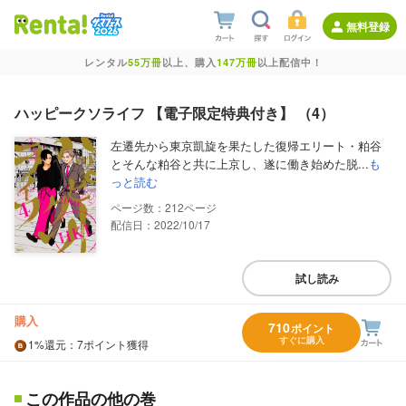
無料登録
レンタル
55万冊
以上、購入
147万冊
以上配信中！
ハッピークソライフ 【電子限定特典付き】 （4）
左遷先から東京凱旋を果たした復帰エリート・粕谷
とそんな粕谷と共に上京し、遂に働き始めた脱...
も
っと読む
212
配信日：2022/10/17
試し読み
購入
710
ポイント
すぐに購入
1%
還元
：7ポイント獲得
この作品の他の巻