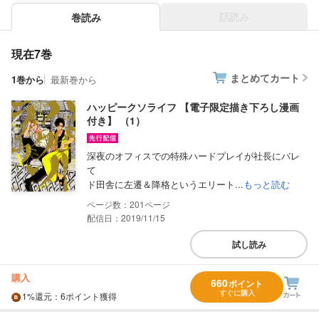
話読み
巻読み
現在7巻
まとめてカート
1巻から
最新巻から
ハッピークソライフ 【電子限定描き下ろし漫画
付き】 （1）
深夜のオフィスでの特殊ハードプレイが社長にバレ
て
ド田舎に左遷＆降格というエリート...
もっと読む
201
配信日：2019/11/15
試し読み
購入
660
ポイント
すぐに購入
1%
還元
：6ポイント獲得