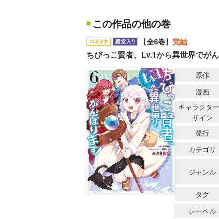
この作品の他の巻
【
全6巻
】
完結
ちびっこ賢者、Lv.1から異世界でが
原作
漫画
キャラクタ
ザイン
発行
カテゴリ
ジャンル
タグ
レーベル