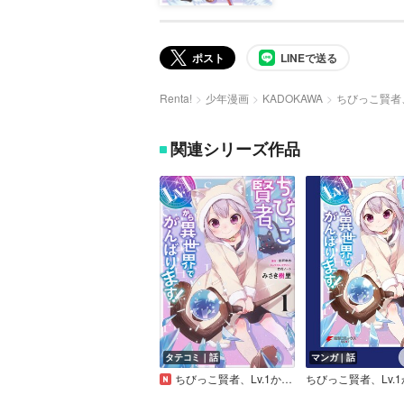
ポスト
LINEで送る
Renta!
少年漫画
KADOKAWA
ちびっこ賢者
関連シリーズ作品
タテコミ｜話
マンガ｜話
ちびっこ賢者、Lv.1から異世界でがんばります！ 【タテスク】【フルカラー】