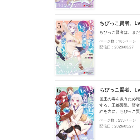
ちびっこ賢者、Lv
ちびっこ賢者は、まだ
185
配信日：2023/03/27
ちびっこ賢者、Lv
国王の毒を救うため転
する。王都襲撃、賢者
絆を力に、ちびっこ賢
233
配信日：2026/05/27