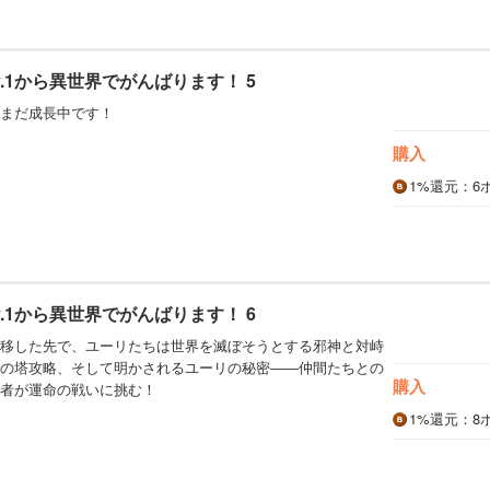
.1から異世界でがんばります！ 5
まだ成長中です！
購入
1%
還元
：6
.1から異世界でがんばります！ 6
移した先で、ユーリたちは世界を滅ぼそうとする邪神と対峙
の塔攻略、そして明かされるユーリの秘密――仲間たちとの
購入
者が運命の戦いに挑む！
1%
還元
：8