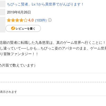
ちびっこ賢者、Lv.1から異世界でがんばります！
2019年6月26日
4.0
(103件)
レビューを書く
、念願の賢者に転職した九条悠里は、真のゲーム世界へ行くことに
し違っていて──しかも…ちびっこ姿のアバターのまま、ゲーム世
り冒険ファンタジー！！
め片面で数えています）
が表示されます