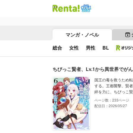
マンガ・ノベル
総合
女性
男性
BL
ちびっこ賢者、Lv.1から異世界でがん
国王の毒を救うため転
する。王都襲撃、賢者
絆を力に、ちびっこ賢
233
配信日：2026/05/27