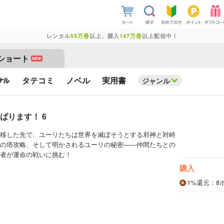
レンタル
55万冊
以上、購入
147万冊
以上配信中！
ショート
NEW
タテコミ
ノベル
実用書
ジャンル
ばります！ 6
移した先で、ユーリたちは世界を滅ぼそうとする邪神と対峙
の塔攻略、そして明かされるユーリの秘密――仲間たちとの
者が運命の戦いに挑む！
購入
1%
還元
：8