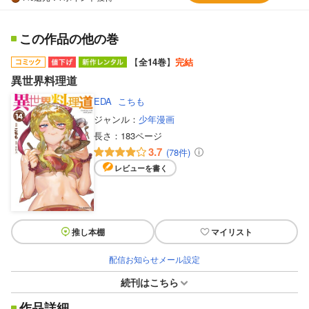
この作品の他の巻
【
全14巻
】
完結
異世界料理道
EDA
こちも
ジャンル：
少年漫画
長さ：
183ページ
3.7
(78件)
レビューを書く
推し本棚
マイリスト
配信お知らせメール設定
続刊はこちら
作品詳細