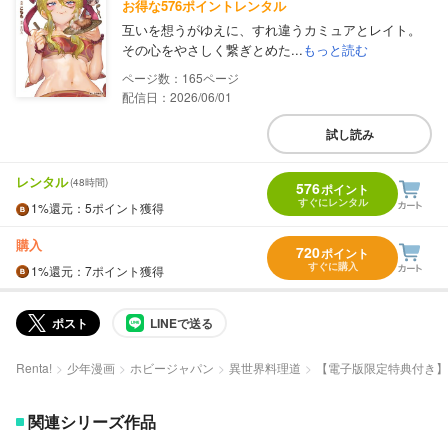
お得な576ポイントレンタル
互いを想うがゆえに、すれ違うカミュアとレイト。
その心をやさしく繋ぎとめた...
もっと読む
165
配信日：2026/06/01
試し読み
レンタル
(48時間)
576
ポイント
すぐにレンタル
1%
還元
：5ポイント獲得
購入
720
ポイント
すぐに購入
1%
還元
：7ポイント獲得
ポスト
LINEで送る
Renta!
少年漫画
ホビージャパン
異世界料理道
【電子版限定特典付き】
関連シリーズ作品