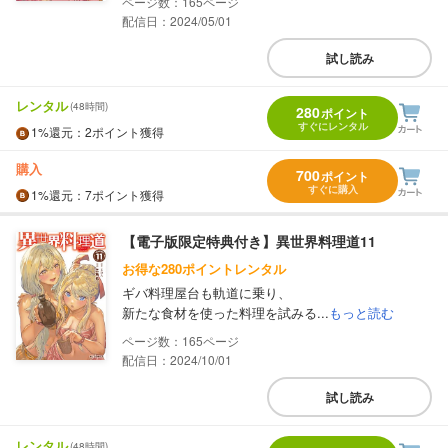
165
配信日：2024/05/01
試し読み
レンタル
(48時間)
280
ポイント
すぐにレンタル
1%
還元
：2ポイント獲得
購入
700
ポイント
すぐに購入
1%
還元
：7ポイント獲得
【電子版限定特典付き】異世界料理道11
お得な280ポイントレンタル
ギバ料理屋台も軌道に乗り、
新たな食材を使った料理を試みる...
もっと読む
165
配信日：2024/10/01
試し読み
レンタル
(48時間)