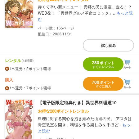
赤くて辛い新メニュー！ 異郷の民に激震…走る！？
WEB発！ 「異世界グルメ革命コミック」...
もっと読
む
165
配信日：2023/11/01
試し読み
レンタル
(48時間)
280
ポイント
すぐにレンタル
1%
還元
：2ポイント獲得
購入
700
ポイント
すぐに購入
1%
還元
：7ポイント獲得
【電子版限定特典付き】異世界料理道10
お得な280ポイントレンタル
料理に対する関心を抱き始めた山辺の民。 アスタは
青空教室を開き、料理を作る楽しみを手ほど...
もっ
と読む