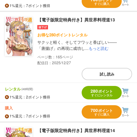
すぐに購入
1%
還元
：7ポイント獲得
【電子版限定特典付き】異世界料理道13
お得な280ポイントレンタル
サクッと軽く、そしてフワッと香ばしい――
「唐揚げ」の再現に成功し...
もっと読む
165
配信日：2025/12/27
試し読み
レンタル
(48時間)
280
ポイント
すぐにレンタル
1%
還元
：2ポイント獲得
購入
700
ポイント
すぐに購入
1%
還元
：7ポイント獲得
【電子版限定特典付き】異世界料理道14