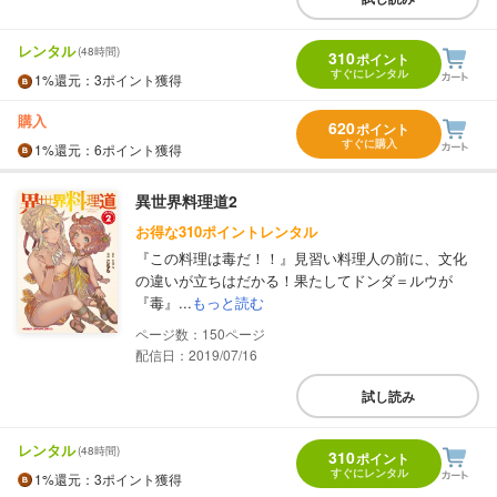
レンタル
(48時間)
310
ポイント
すぐにレンタル
1%
還元
：3ポイント獲得
購入
620
ポイント
すぐに購入
1%
還元
：6ポイント獲得
異世界料理道2
お得な310ポイントレンタル
『この料理は毒だ！！』見習い料理人の前に、文化
の違いが立ちはだかる！果たしてドンダ＝ルウが
『毒』...
もっと読む
150
配信日：2019/07/16
試し読み
レンタル
(48時間)
310
ポイント
すぐにレンタル
1%
還元
：3ポイント獲得