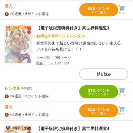
購入
620
ポイント
すぐに購入
1%
還元
：6ポイント獲得
【電子版限定特典付き】異世界料理道3
お得な310ポイントレンタル
異世界の街で新しい食材と運命の出会いが主人公・
アスタを待ち受ける！！！
166
配信日：2019/11/28
試し読み
レンタル
(48時間)
310
ポイント
すぐにレンタル
1%
還元
：3ポイント獲得
購入
620
ポイント
すぐに購入
1%
還元
：6ポイント獲得
【電子版限定特典付き】異世界料理道4