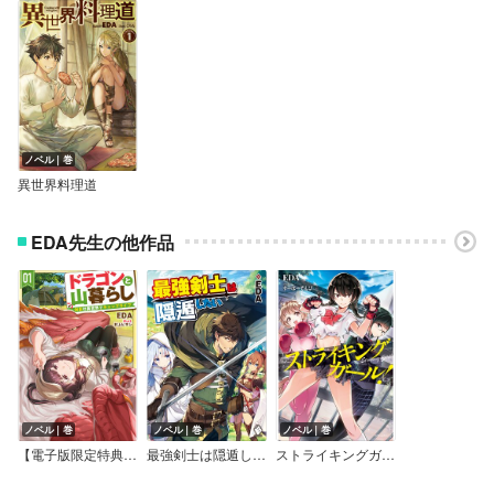
ノベル｜巻
異世界料理道
EDA先生の他作品
ノベル｜巻
ノベル｜巻
ノベル｜巻
【電子版限定特典付き】ドラゴンと山暮らし
最強剣士は隠遁したい
ストライキングガール！