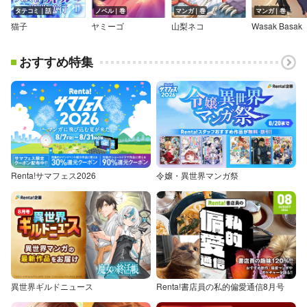
タテコミ｜話
ノベル｜巻
マンガ｜巻
マンガ｜巻
猫子
ヤミーゴ
山梨ネコ
Wasak Basak
おすすめ特集
Renta!サマフェス2026
令嬢・異世界マンガ祭
異世界ギルドニュース
Renta!書店員の私的偏愛通信8月号