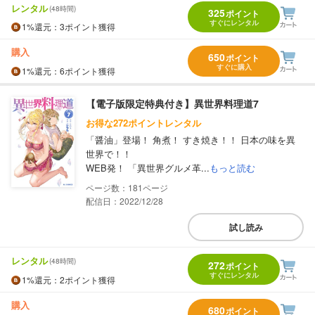
レンタル
(48時間)
325
ポイント
すぐにレンタル
1%
還元
：3ポイント獲得
購入
650
ポイント
すぐに購入
1%
還元
：6ポイント獲得
【電子版限定特典付き】異世界料理道7
お得な272ポイントレンタル
「醤油」登場！ 角煮！ すき焼き！！ 日本の味を異
世界で！！
WEB発！ 「異世界グルメ革...
もっと読む
181
配信日：2022/12/28
試し読み
レンタル
(48時間)
272
ポイント
すぐにレンタル
1%
還元
：2ポイント獲得
購入
680
ポイント