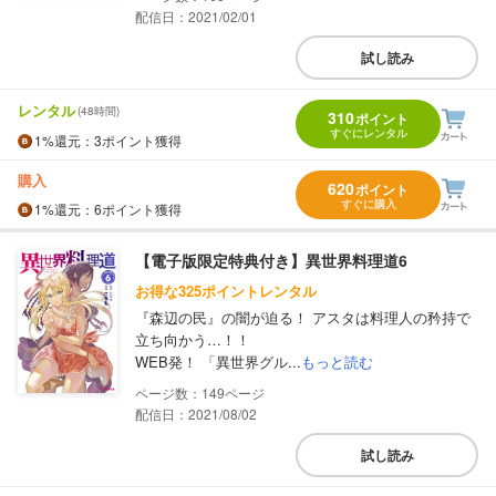
配信日：2021/02/01
試し読み
レンタル
(48時間)
310
ポイント
すぐにレンタル
1%
還元
：3ポイント獲得
購入
620
ポイント
すぐに購入
1%
還元
：6ポイント獲得
【電子版限定特典付き】異世界料理道6
お得な325ポイントレンタル
『森辺の民』の闇が迫る！ アスタは料理人の矜持で
立ち向かう…！！
WEB発！ 「異世界グル...
もっと読む
149
配信日：2021/08/02
試し読み