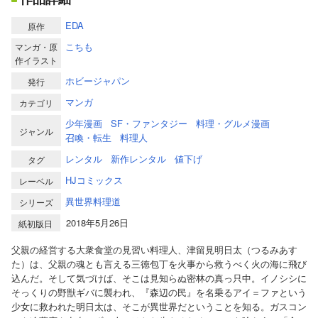
EDA
原作
こちも
マンガ・原
作イラスト
ホビージャパン
発行
マンガ
カテゴリ
少年漫画
SF・ファンタジー
料理・グルメ漫画
ジャンル
召喚・転生
料理人
レンタル
新作レンタル
値下げ
タグ
HJコミックス
レーベル
異世界料理道
シリーズ
2018年5月26日
紙初版日
父親の経営する大衆食堂の見習い料理人、津留見明日太（つるみあす
た）は、父親の魂とも言える三徳包丁を火事から救うべく火の海に飛び
込んだ。そして気づけば、そこは見知らぬ密林の真っ只中。イノシシに
そっくりの野獣ギバに襲われ、『森辺の民』を名乗るアイ＝ファという
少女に救われた明日太は、そこが異世界だということを知る。ガスコン