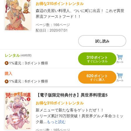
お得な310ポイントレンタル
森辺の見習い料理人、ついに町に出店！ これぞ異世
界流ファーストフード！！
166
配信日：2020/07/31
試し読み
レンタル
(48時間)
310
ポイント
すぐにレンタル
1%
還元
：3ポイント獲得
購入
620
ポイント
すぐに購入
1%
還元
：6ポイント獲得
【電子版限定特典付き】異世界料理道5
お得な310ポイントレンタル
新メニューで新たな客をゲットだぜ！！
シリーズ累計70万部突破！異世界グルメ革命コミッ
ク最...
もっと読む
165