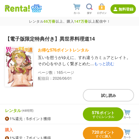
無料登録
レンタル
55万冊
以上、購入
147万冊
以上配信中！
【電子版限定特典付き】異世界料理道14
お得な576ポイントレンタル
互いを想うがゆえに、すれ違うカミュアとレイト。
その心をやさしく繋ぎとめた...
もっと読む
165
配信日：2026/06/01
試し読み
レンタル
(48時間)
576
ポイント
すぐにレンタル
1%
還元
：5ポイント獲得
購入
720
ポイント
すぐに購入
1%
還元
：7ポイント獲得