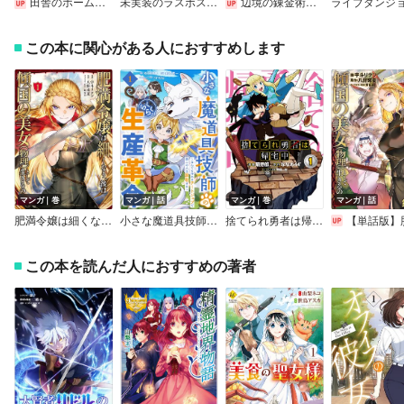
田舎のホームセンター男の自由な異世界生活
未実装のラスボス達が仲間になりました。
辺境の錬金術師 ～今更予算ゼロの職場に戻るとかもう無理～
ライブダンジ
この本に関心がある人におすすめします
マンガ｜巻
マンガ｜話
マンガ｜巻
マンガ｜話
肥満令嬢は細くなり、後は傾国の美女（物理）として生きるのみ＠COMIC
小さな魔道具技師のらくらく生産革命～なんでも作れるチートジョブで第二の人生謳歌する～【分冊版】
捨てられ勇者は帰宅中
【単話版】肥満令嬢は細くなり、後は傾国の美女（物理）として生きるのみ＠
この本を読んだ人におすすめの著者