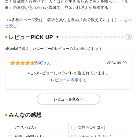
ロも冷蔵庫も存在せず、人々はただ生きるためにモノを喰らう。「食
事」の喜びが忘れられた異郷で、見習い料理人が無双する！
（※各巻のページ数は、表紙と奥付を含め片面で数えています） ...
もっ
と読む
レビューPICK UP
※Renta!で購入したユーザーのレビューのみが表示されます
5
KG
2024-09-29
さん
※このレビューにネタバレが含まれています。
レビューを表示する
レビューを見る
みんなの感想
アツい (2人)
女性もOK (2人)
友情・仲間 (1人)
スカッとする (1人)