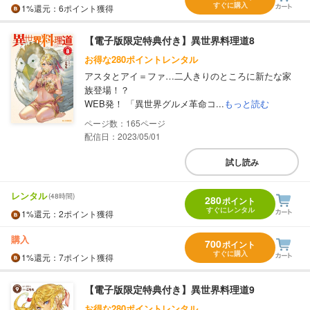
すぐに購入
1%
還元
：6ポイント獲得
【電子版限定特典付き】異世界料理道8
お得な280ポイントレンタル
アスタとアイ＝ファ…二人きりのところに新たな家
族登場！？
WEB発！ 「異世界グルメ革命コ...
もっと読む
165
配信日：2023/05/01
試し読み
レンタル
(48時間)
280
ポイント
すぐにレンタル
1%
還元
：2ポイント獲得
購入
700
ポイント
すぐに購入
1%
還元
：7ポイント獲得
【電子版限定特典付き】異世界料理道9
お得な280ポイントレンタル