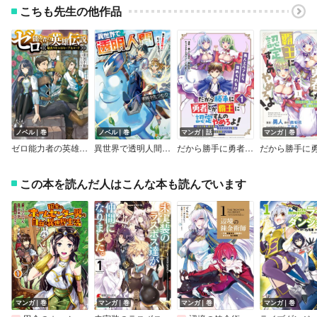
こちも先生の他作品
ノベル｜巻
ノベル｜巻
マンガ｜話
マンガ｜巻
ゼロ能力者の英雄伝説～最強スキルはセーブ＆ロード～
異世界で透明人間～俺が最高の騎士になって君を守る！
だから勝手に勇者とか覇王に認定すんのやめろよ！～エルフ族も国王様もひれ伏すほど俺は偉大な役割らしい～ 連載版
この本を読んだ人はこんな本も読んでいます
マンガ｜巻
マンガ｜巻
マンガ｜巻
マンガ｜巻