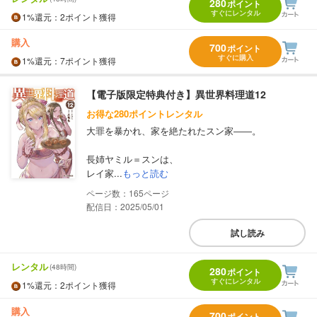
280
ポイント
すぐにレンタル
1%
還元
：2ポイント獲得
購入
700
ポイント
すぐに購入
1%
還元
：7ポイント獲得
【電子版限定特典付き】異世界料理道12
お得な280ポイントレンタル
大罪を暴かれ、家を絶たれたスン家――。
長姉ヤミル＝スンは、
レイ家...
もっと読む
165
配信日：2025/05/01
試し読み
レンタル
(48時間)
280
ポイント
すぐにレンタル
1%
還元
：2ポイント獲得
購入
700
ポイント