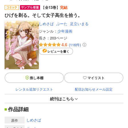
【
全13巻
】
完結
ひげを剃る。そして女子高生を拾う。
しめさば
ぶーた
足立いまる
ジャンル：
少年漫画
長さ：
203ページ
4.6
(116件)
レビューを書く
推し本棚
マイリスト
レンタル追加リクエスト
配信お知らせメール設定
続刊はこちら
作品詳細
しめさば
原作