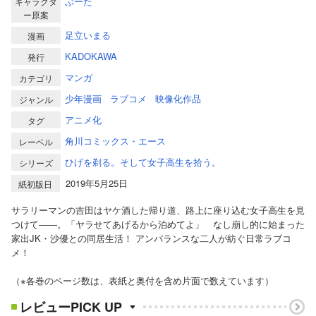
ぶーた
キャラクタ
ー原案
足立いまる
漫画
KADOKAWA
発行
マンガ
カテゴリ
少年漫画
ラブコメ
映像化作品
ジャンル
アニメ化
タグ
角川コミックス・エース
レーベル
ひげを剃る。そして女子高生を拾う。
シリーズ
2019年5月25日
紙初版日
サラリーマンの吉田はヤケ酒した帰り道、路上に座り込む女子高生を見
つけて――。「ヤラせてあげるから泊めてよ」 なし崩し的に始まった
家出JK・沙優との同居生活！ アンバランスな二人が紡ぐ日常ラブコ
メ！
（※各巻のページ数は、表紙と奥付を含め片面で数えています）
レビューPICK UP