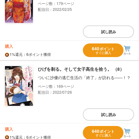
179
配信日：2022/02/25
試し読み
購入
640
ポイント
すぐに購入
1%
還元
：6ポイント獲得
ひげを剃る。そして女子高生を拾う。 （8）
ついに沙優の逃亡生活の「終了」が訪れる――！？
169
配信日：2022/07/26
試し読み
購入
640
ポイント
すぐに購入
1%
還元
：6ポイント獲得