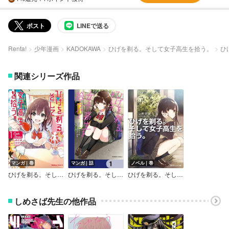
ポスト
LINEで送る
Renta!
少年漫画
KADOKAWA
ひげを剃る。そして女子高生を拾う。
ひ
関連シリーズ作品
マンガ｜巻
マンガ｜話
ノベル｜巻
ひげを剃る。そして女子高生を拾う。 Each Stories
ひげを剃る。そして女子高生を拾う。【分冊版】
ひげを剃る。そして女子高生を拾う。
しめさば先生の他作品