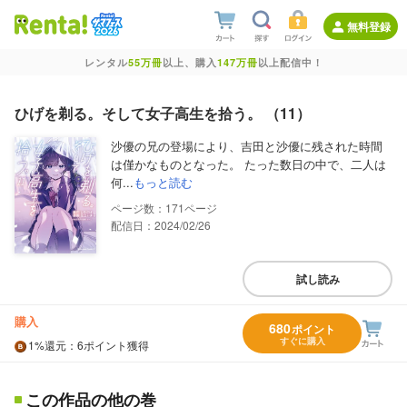
無料登録
レンタル
55万冊
以上、購入
147万冊
以上配信中！
ひげを剃る。そして女子高生を拾う。 （11）
沙優の兄の登場により、吉田と沙優に残された時間
は僅かなものとなった。 たった数日の中で、二人は
何...
もっと読む
171
配信日：2024/02/26
試し読み
購入
680
ポイント
すぐに購入
1%
還元
：6ポイント獲得
この作品の他の巻