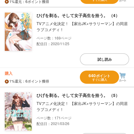
1%
還元
：6ポイント獲得
ひげを剃る。そして女子高生を拾う。 （4）
TVアニメ化決定！ 【家出JK×サラリーマン】の同居
ラブコメディ！
169
配信日：2020/11/25
試し読み
購入
640
ポイント
すぐに購入
1%
還元
：6ポイント獲得
ひげを剃る。そして女子高生を拾う。 （5）
TVアニメ化決定！ 【家出JK×サラリーマン】の同居
ラブコメディ！
171
配信日：2021/03/26