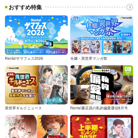
おすすめ特集
Renta!サマフェス2026
令嬢・異世界マンガ祭
異世界ギルドニュース
Renta!書店員の私的偏愛通信8月号