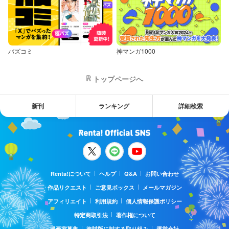
バズコミ
神マンガ1000
トップページへ
新刊
ランキング
詳細検索
Renta!について
ヘルプ
Q&A
お問い合わせ
作品リクエスト
ご意見ボックス
メールマガジン
アフィリエイト
利用規約
個人情報保護ポリシー
特定商取引法
著作権について
漫画家募集
海賊版に対する取り組み
運営会社