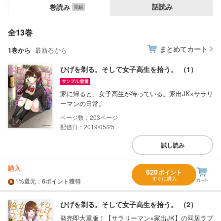
話読み
巻読み
全13巻
まとめてカート
1巻から
最新巻から
ひげを剃る。そして女子高生を拾う。 （1）
家に帰ると、女子高生が待っている。家出JK×サラリ
ーマンの日常。
203
配信日：2019/05/25
試し読み
購入
620
ポイント
すぐに購入
1%
還元
：6ポイント獲得
ひげを剃る。そして女子高生を拾う。 （2）
発売即大重版！【サラリーマン×家出JK】の同居ラブ