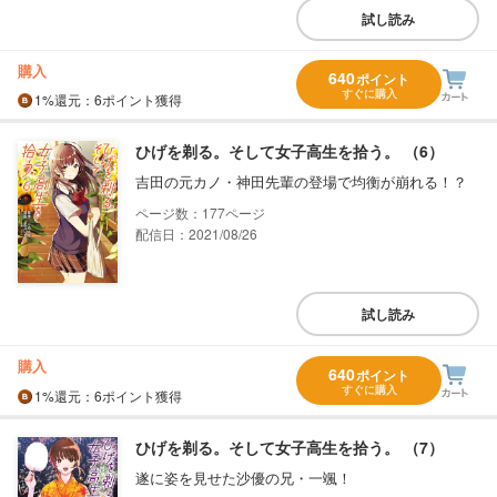
試し読み
購入
640
ポイント
すぐに購入
1%
還元
：6ポイント獲得
ひげを剃る。そして女子高生を拾う。 （6）
吉田の元カノ・神田先輩の登場で均衡が崩れる！？
177
配信日：2021/08/26
試し読み
購入
640
ポイント
すぐに購入
1%
還元
：6ポイント獲得
ひげを剃る。そして女子高生を拾う。 （7）
遂に姿を見せた沙優の兄・一颯！