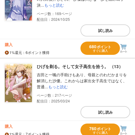
決...
もっと読む
169
配信日：2024/10/25
試し読み
購入
680
ポイント
すぐに購入
1%
還元
：6ポイント獲得
ひげを剃る。そして女子高生を拾う。 （13）
吉田と一颯の手助けもあり、母親とのわだかまりを
解消した沙優。これからは家出女子高生ではなく、
普通...
もっと読む
217
配信日：2025/03/24
試し読み
購入
760
ポイント
すぐに購入
1%
還元
：7ポイント獲得