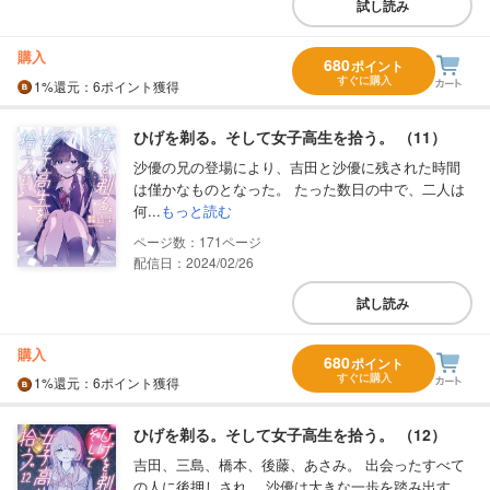
試し読み
購入
680
ポイント
すぐに購入
1%
還元
：6ポイント獲得
ひげを剃る。そして女子高生を拾う。 （11）
沙優の兄の登場により、吉田と沙優に残された時間
は僅かなものとなった。 たった数日の中で、二人は
何...
もっと読む
171
配信日：2024/02/26
試し読み
購入
680
ポイント
すぐに購入
1%
還元
：6ポイント獲得
ひげを剃る。そして女子高生を拾う。 （12）
吉田、三島、橋本、後藤、あさみ。 出会ったすべて
の人に後押しされ、 沙優は大きな一歩を踏み出す