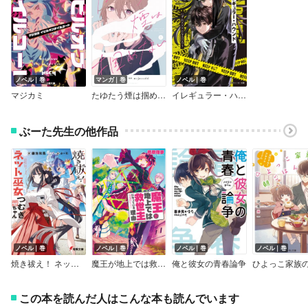
ノベル｜巻
マンガ｜巻
ノベル｜巻
マジカミ
たゆたう煙は掴めない
イレギュラー・ハウンド
ぶーた先生の他作品
ノベル｜巻
ノベル｜巻
ノベル｜巻
ノベル｜巻
焼き祓え！ ネット巫女つむぎちゃん
魔王が地上では救世主になっている理由
俺と彼女の青春論争
この本を読んだ人はこんな本も読んでいます