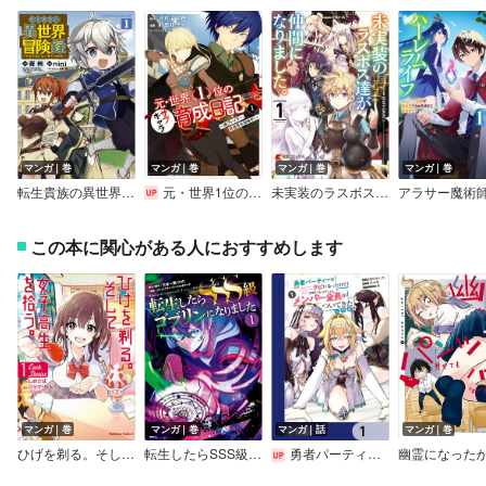
マンガ｜巻
マンガ｜巻
マンガ｜巻
マンガ｜巻
転生貴族の異世界冒険録
元・世界1位のサブキャラ育成日記 ～廃プレイヤー、異世界を攻略中！～
未実装のラスボス達が仲間になりました。
この本に関心がある人におすすめします
マンガ｜巻
マンガ｜巻
マンガ｜話
マンガ｜巻
ひげを剃る。そして女子高生を拾う。 Each Stories
転生したらSSS級ゴブリンになりました
勇者パーティーをクビになったので故郷に帰ったら、メンバー全員がついてきたんだが【分冊版】