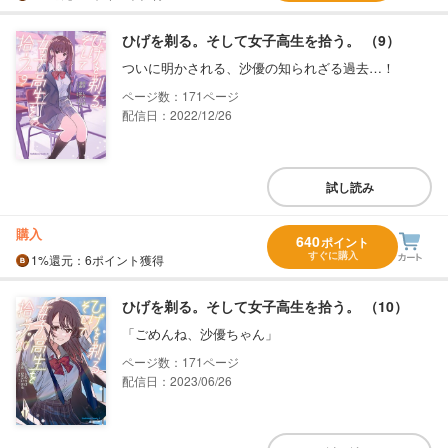
ひげを剃る。そして女子高生を拾う。 （9）
ついに明かされる、沙優の知られざる過去…！
171
配信日：2022/12/26
試し読み
購入
640
ポイント
すぐに購入
1%
還元
：6ポイント獲得
ひげを剃る。そして女子高生を拾う。 （10）
「ごめんね、沙優ちゃん」
171
配信日：2023/06/26