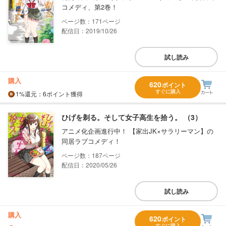
コメディ、第2巻！
171
配信日：2019/10/26
試し読み
購入
620
ポイント
すぐに購入
1%
還元
：6ポイント獲得
ひげを剃る。そして女子高生を拾う。 （3）
アニメ化企画進行中！ 【家出JK×サラリーマン】の
同居ラブコメディ！
187
配信日：2020/05/26
試し読み
購入
620
ポイント
すぐに購入