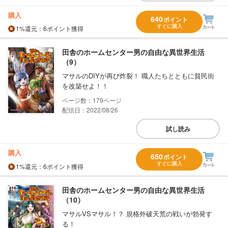
購入
640
ポイント
すぐに購入
1%
還元
：6ポイント獲得
田舎のホームセンター男の自由な異世界生活
（9）
マサルのDIYが再び炸裂！ 職人たちとともに貧民街
を改築せよ！！
179
配信日：2022/08/26
試し読み
購入
650
ポイント
すぐに購入
1%
還元
：6ポイント獲得
田舎のホームセンター男の自由な異世界生活
（10）
マサルVSマサル！？ 規格外破天荒の戦いが勃発す
る！