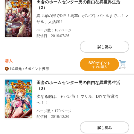
田舎のホームセンター男の自由な異世界生活
（2）
異世界の街でDIY！馬車にポンプにバトルまで…！マ
サル、大活躍！
187
配信日：2019/07/26
試し読み
購入
620
ポイント
すぐに購入
1%
還元
：6ポイント獲得
田舎のホームセンター男の自由な異世界生活
（3）
次なる敵は、ヤバい熊！ マサル、DIYで熊退治
へ！！
179
配信日：2019/12/26
試し読み