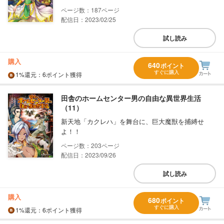
187
配信日：2023/02/25
試し読み
購入
640
ポイント
すぐに購入
1%
還元
：6ポイント獲得
田舎のホームセンター男の自由な異世界生活
（11）
新天地「カクレハ」を舞台に、巨大魔獣を捕縛せ
よ！！
203
配信日：2023/09/26
試し読み
購入
680
ポイント
すぐに購入
1%
還元
：6ポイント獲得