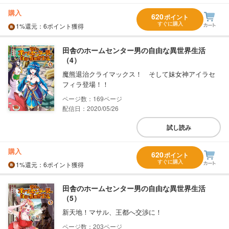
購入
620
ポイント
すぐに購入
1%
還元
：6ポイント獲得
田舎のホームセンター男の自由な異世界生活
（4）
魔熊退治クライマックス！ そして妹女神アイラセ
フィラ登場！！
169
配信日：2020/05/26
試し読み
購入
620
ポイント
すぐに購入
1%
還元
：6ポイント獲得
田舎のホームセンター男の自由な異世界生活
（5）
新天地！マサル、王都へ交渉に！
203