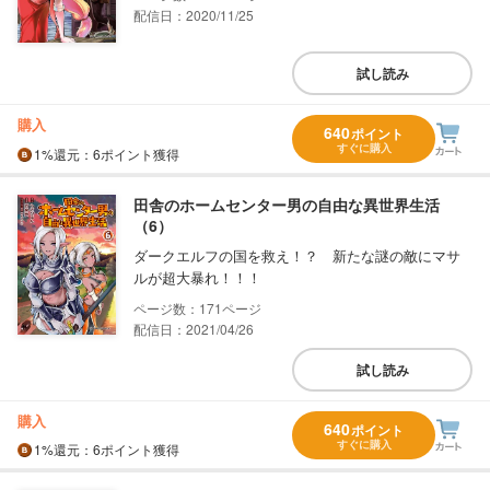
配信日：2020/11/25
試し読み
購入
640
ポイント
すぐに購入
1%
還元
：6ポイント獲得
田舎のホームセンター男の自由な異世界生活
（6）
ダークエルフの国を救え！？ 新たな謎の敵にマサ
ルが超大暴れ！！！
171
配信日：2021/04/26
試し読み
購入
640
ポイント
すぐに購入
1%
還元
：6ポイント獲得