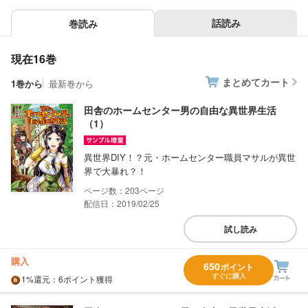
話読み
巻読み
現在16巻
まとめてカート
1巻から
最新巻から
田舎のホームセンター男の自由な異世界生活
（1）
異世界DIY！？元・ホームセンター職員マサルが異世
界で大暴れ？！
203
配信日：2019/02/25
試し読み
購入
650
ポイント
すぐに購入
1%
還元
：6ポイント獲得