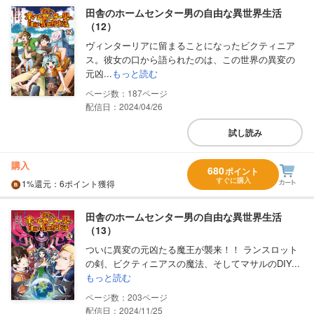
田舎のホームセンター男の自由な異世界生活
（12）
ヴィンターリアに留まることになったビクティニア
ス。彼女の口から語られたのは、この世界の異変の
元凶...
もっと読む
187
配信日：2024/04/26
試し読み
購入
680
ポイント
すぐに購入
1%
還元
：6ポイント獲得
田舎のホームセンター男の自由な異世界生活
（13）
ついに異変の元凶たる魔王が襲来！！ ランスロット
の剣、ビクティニアスの魔法、そしてマサルのDIY...
もっと読む
203
配信日：2024/11/25