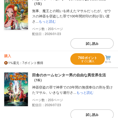
（15）
無事、魔王との戦いを終えたマサルだったが、ゼウ
スの神器を窃盗した罪で100年間封印の刑が言い渡
さ...
もっと読む
203
配信日：2026/01/23
試し読み
購入
760
ポイント
すぐに購入
1%
還元
：7ポイント獲得
田舎のホームセンター男の自由な異世界生活
（16）
神器窃盗の罪で神界での3年間の無償奉仕の刑を受け
たマサル、いきなり連行さ...
もっと読む
203
配信日：2026/07/23
試し読み