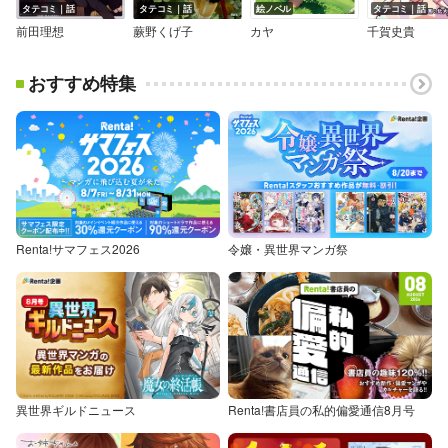
タテコミ｜話
タテコミ｜話
絵ノベル
タテコミ｜話
前田理想
蕨野くげ子
カヤ
千賀史貴
おすすめ特集
Renta!サマフェス2026
令嬢・異世界マンガ祭
異世界ギルドニュース
Renta!書店員の私的偏愛通信8月号