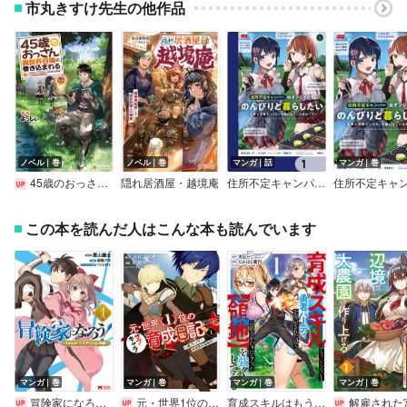
市丸きすけ先生の他作品
ノベル｜巻
ノベル｜巻
マンガ｜話
マンガ｜巻
45歳のおっさん、異世界召喚に巻き込まれる
隠れ居酒屋・越境庵
住所不定キャンパーはダンジョンでのんびりと暮らしたい【分冊版】
この本を読んだ人はこんな本も読んでいます
マンガ｜巻
マンガ｜巻
マンガ｜巻
マンガ｜巻
冒険家になろう！～スキルボードでダンジョン攻略～（コミック）
元・世界1位のサブキャラ育成日記 ～廃プレイヤー、異世界を攻略中！～
育成スキルはもういらないと勇者パーティを解雇されたので、退職金がわりにもらった【領地】を強くしてみる【デジタル版限定特典付き】
解雇された宮廷錬金術師は辺境で大農園を作り上げる～祖国を追い出されたけど、最強領地でスローライ