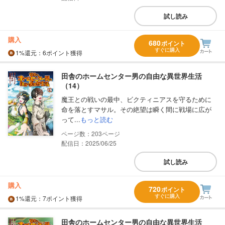
試し読み
購入
680
ポイント
すぐに購入
1%
還元
：6ポイント獲得
田舎のホームセンター男の自由な異世界生活
（14）
魔王との戦いの最中、ビクティニアスを守るために
命を落とすマサル。その絶望は瞬く間に戦場に広が
って...
もっと読む
203
配信日：2025/06/25
試し読み
購入
720
ポイント
すぐに購入
1%
還元
：7ポイント獲得
田舎のホームセンター男の自由な異世界生活