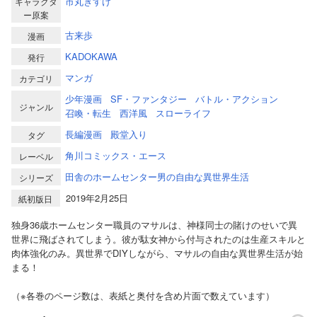
市丸きすけ
キャラクタ
ー原案
古来歩
漫画
KADOKAWA
発行
マンガ
カテゴリ
少年漫画
SF・ファンタジー
バトル・アクション
ジャンル
召喚・転生
西洋風
スローライフ
長編漫画
殿堂入り
タグ
角川コミックス・エース
レーベル
田舎のホームセンター男の自由な異世界生活
シリーズ
2019年2月25日
紙初版日
独身36歳ホームセンター職員のマサルは、神様同士の賭けのせいで異
世界に飛ばされてしまう。彼が駄女神から付与されたのは生産スキルと
肉体強化のみ。異世界でDIYしながら、マサルの自由な異世界生活が始
まる！
（※各巻のページ数は、表紙と奥付を含め片面で数えています）