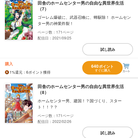
田舎のホームセンター男の自由な異世界生活
（7）
ゴーレム爆破に、武器召喚に、蜂駆除！ ホームセン
ター男の神業炸裂！
171
配信日：2021/09/25
試し読み
購入
640
ポイント
すぐに購入
1%
還元
：6ポイント獲得
田舎のホームセンター男の自由な異世界生活
（8）
ホームセンター男、建国！？国づくり、スター
ト！！？？
171
配信日：2022/02/26
試し読み