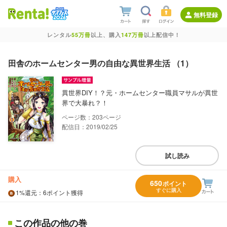
無料登録
レンタル
55万冊
以上、購入
147万冊
以上配信中！
田舎のホームセンター男の自由な異世界生活 （1）
異世界DIY！？元・ホームセンター職員マサルが異世
界で大暴れ？！
203
配信日：2019/02/25
試し読み
購入
650
ポイント
すぐに購入
1%
還元
：6ポイント獲得
この作品の他の巻