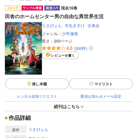
現在16巻
田舎のホームセンター男の自由な異世界生活
うさぴょん
市丸きすけ
古来歩
ジャンル：
少年漫画
長さ：
203ページ
4.0
(300件)
レビューを書く
推し本棚
マイリスト
レンタル追加リクエスト
配信お知らせメール設定
続刊はこちら
作品詳細
うさぴょん
原作