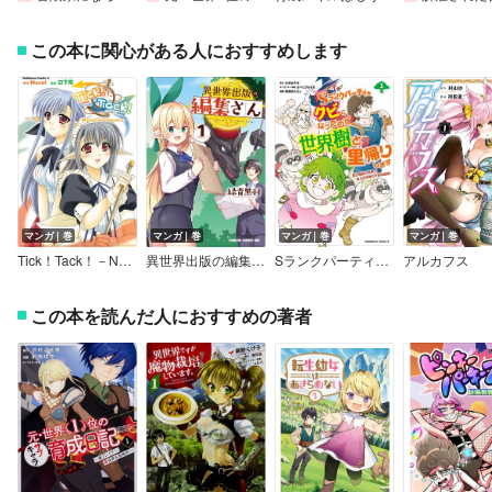
この本に関心がある人におすすめします
マンガ｜巻
マンガ｜巻
マンガ｜巻
マンガ｜巻
Tick！Tack！－NEVER SAY GOODBYE－
異世界出版の編集さん
Sランクパーティをクビになったので世界樹と里帰りします 能力固定の世界で村人と仲間だけが神成長！
アルカフス
この本を読んだ人におすすめの著者