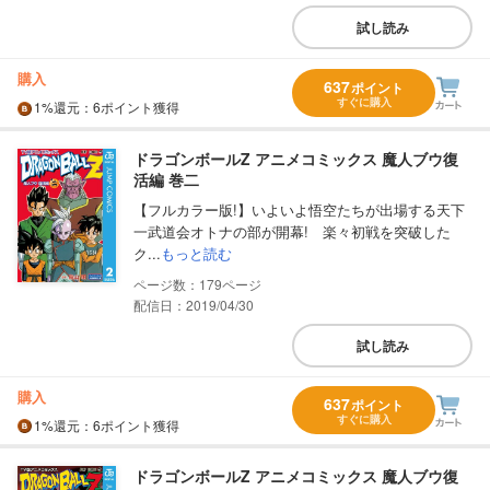
試し読み
購入
637
ポイント
すぐに購入
1%
還元
：6ポイント獲得
ドラゴンボールZ アニメコミックス 魔人ブウ復
活編 巻二
【フルカラー版!】いよいよ悟空たちが出場する天下
一武道会オトナの部が開幕! 楽々初戦を突破した
ク...
もっと読む
179
配信日：2019/04/30
試し読み
購入
637
ポイント
すぐに購入
1%
還元
：6ポイント獲得
ドラゴンボールZ アニメコミックス 魔人ブウ復