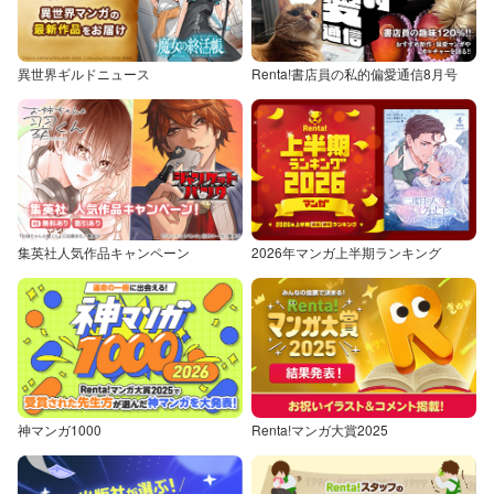
異世界ギルドニュース
Renta!書店員の私的偏愛通信8月号
集英社人気作品キャンペーン
2026年マンガ上半期ランキング
神マンガ1000
Renta!マンガ大賞2025