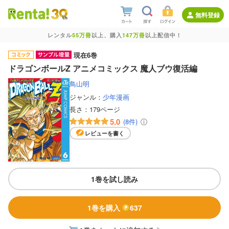
無料登録
レンタル
55万冊
以上、購入
147万冊
以上配信中！
現在6巻
ドラゴンボールZ アニメコミックス 魔人ブウ復活編
鳥山明
ジャンル：
少年漫画
長さ：
179ページ
5.0
(8件)
レビューを書く
1巻を試し読み
1巻を購入
637