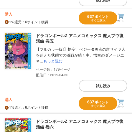
試し読み
購入
637
ポイント
すぐに購入
1%
還元
：6ポイント獲得
ドラゴンボールZ アニメコミックス 魔人ブウ復
活編 巻五
【フルカラー版!】悟空、べジータ両者の超サイヤ人
を超えた状態での激戦が続く中、悟空のダメージエ
ネ...
もっと読む
179
配信日：2019/04/30
試し読み
購入
637
ポイント
すぐに購入
1%
還元
：6ポイント獲得
ドラゴンボールZ アニメコミックス 魔人ブウ復
活編 巻六