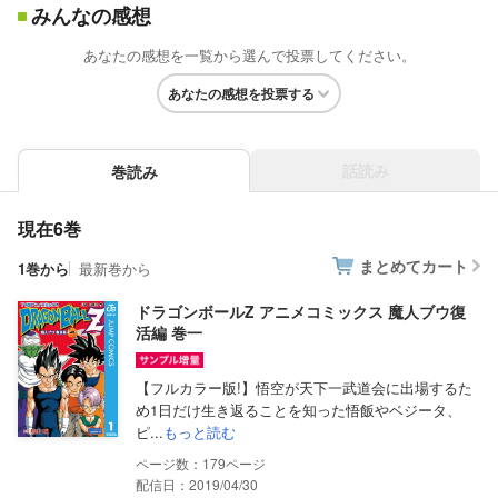
みんなの感想
あなたの感想を一覧から選んで投票してください。
あなたの感想を投票する
話読み
巻読み
現在6巻
まとめてカート
1巻から
最新巻から
ドラゴンボールZ アニメコミックス 魔人ブウ復
活編 巻一
【フルカラー版!】悟空が天下一武道会に出場するた
め1日だけ生き返ることを知った悟飯やベジータ、
ピ...
もっと読む
179
配信日：2019/04/30