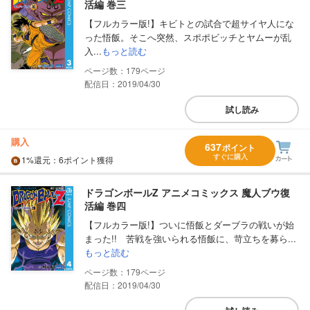
活編 巻三
【フルカラー版!】キビトとの試合で超サイヤ人にな
った悟飯。そこへ突然、スポポビッチとヤムーが乱
入...
もっと読む
179
配信日：2019/04/30
試し読み
購入
637
ポイント
すぐに購入
1%
還元
：6ポイント獲得
ドラゴンボールZ アニメコミックス 魔人ブウ復
活編 巻四
【フルカラー版!】ついに悟飯とダーブラの戦いが始
まった!! 苦戦を強いられる悟飯に、苛立ちを募ら...
もっと読む
179
配信日：2019/04/30