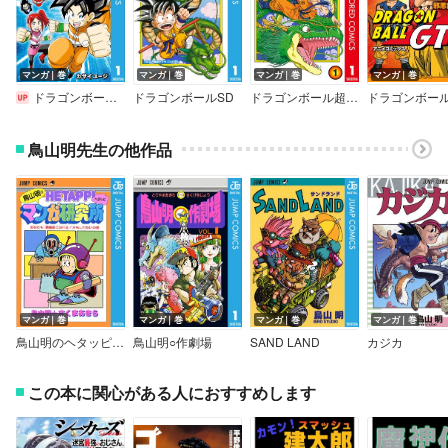
マンガ｜巻
マンガ｜巻
マンガ｜巻
マンガ｜巻
ドラゴンボールスーパーダイバーズ -レッツ!スーパーダイブ!!-
ドラゴンボールSD
ドラゴンボール超 カラー版
鳥山明先生の他作品
マンガ｜巻
マンガ｜巻
マンガ｜巻
マンガ｜巻
鳥山明のヘタッピマンガ研究所
鳥山明○作劇場
SAND LAND
カジカ
この本に関心がある人におすすめします