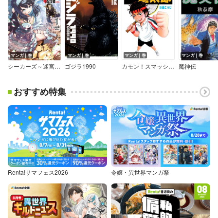
マンガ｜巻
マンガ｜巻
マンガ｜巻
マンガ｜巻
シーカーズ～迷宮最強のおじさん、神配信者となる～【電子単行本】
ゴジラ1990
カモン！スマッシュ建太郎
魔神伝
おすすめ特集
Renta!サマフェス2026
令嬢・異世界マンガ祭