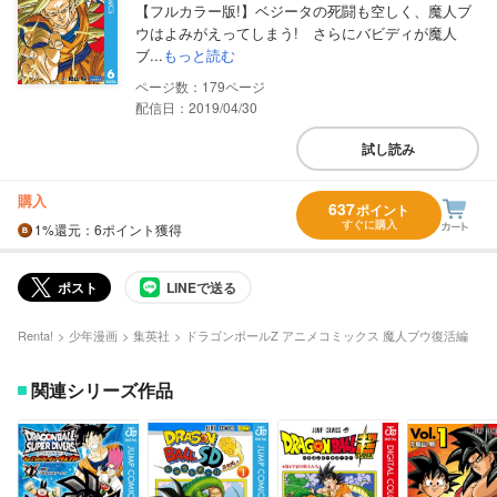
【フルカラー版!】ベジータの死闘も空しく、魔人ブ
ウはよみがえってしまう! さらにバビディが魔人
ブ...
もっと読む
179
配信日：2019/04/30
試し読み
購入
637
ポイント
すぐに購入
1%
還元
：6ポイント獲得
ポスト
LINEで送る
Renta!
少年漫画
集英社
ドラゴンボールZ アニメコミックス 魔人ブウ復活編
関連シリーズ作品