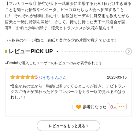
【フルカラー版!】悟空が天下一武道会に出場するため1日だけ生き返る
ことを知った悟飯やベジータ、ピッコロたちも大会へ参加すること
に! それぞれが修業に励む中、悟飯はビーデルに舞空術を教えながら
悟天と一緒に特訓を開始! そして、待ちに待った天下一武道会が開
幕!! まずは少年の部で、悟天とトランクスが火花を散らす!!
（※各巻のページ数は、表紙と奥付を含め片面で数えています）
レビューPICK UP
※Renta!で購入したユーザーのレビューのみが表示されます
5
ぷぅちゃん
2023-03-15
さん
悟空があの世から一時的に帰ってくるところが好き。チビトラン
クスに悟天が加わったドラゴンボールをカラー版で見れるのはう
れしい！
0
参考になった
人
レビューをもっと見る