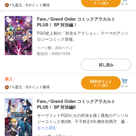
すぐに購入
1%
還元
：6ポイント獲得
Fate／Grand Order コミックアラカルト
PLUS！ SP 対決編！
FGO史上初の「対決＆アクション」テーマのアンソ
ロジーコミック登場。
203
配信日：2020/10/24
試し読み
購入
660
ポイント
すぐに購入
1%
還元
：6ポイント獲得
Fate／Grand Order コミックアラカルト
PLUS！ SP 対決編II
サーヴァントFGOたちの対決を描く異色のアンソロ
ジーコミック第2弾。千子村正VS.柳生但馬守、蘆...
もっと読む
175