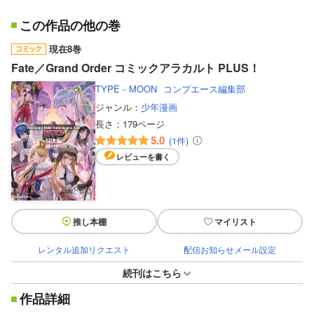
この作品の他の巻
現在8巻
Fate／Grand Order コミックアラカルト PLUS！
TYPE－MOON
コンプエース編集部
ジャンル：
少年漫画
長さ：
179ページ
5.0
(1件)
レビューを書く
推し本棚
マイリスト
レンタル追加リクエスト
配信お知らせメール設定
続刊はこちら
作品詳細