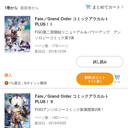
まとめてカート
1巻から
最新巻から
Fate／Grand Order コミックアラカルト
PLUS！ I
FGO第二部開始リニューアル＆パワーアップ アン
ソロジーコミック第1弾
179
配信日：2018/12/26
試し読み
購入
600
ポイント
すぐに購入
1%
還元
：6ポイント獲得
Fate／Grand Order コミックアラカルト
PLUS！ II
FGOアンソロジーコミック新展開第2弾！
195
配信日：2019/03/25