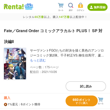
無料登録
レンタル
55万冊
以上、購入
147万冊
以上配信中！
Fate／Grand Order コミックアラカルト PLUS！ SP 対
決編II
サーヴァントFGOたちの対決を描く異色のアンソロ
ジーコミック第2弾。千子村正VS.柳生但馬守、蘆...
もっと読む
175
配信日：2021/10/26
試し読み
購入
660
ポイント
すぐに購入
1%
還元
：6ポイント獲得