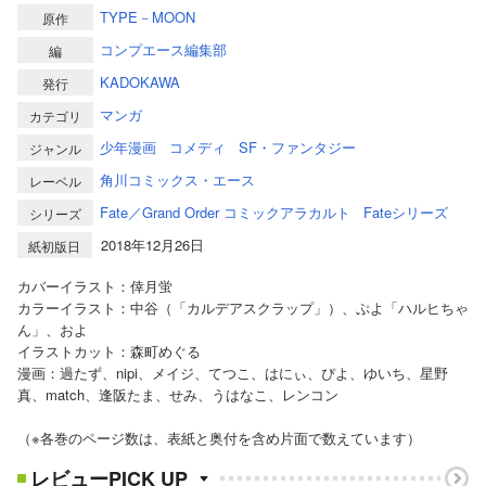
TYPE－MOON
原作
コンプエース編集部
編
KADOKAWA
発行
マンガ
カテゴリ
少年漫画
コメディ
SF・ファンタジー
ジャンル
角川コミックス・エース
レーベル
Fate／Grand Order コミックアラカルト
Fateシリーズ
シリーズ
2018年12月26日
紙初版日
カバーイラスト：倖月蛍
カラーイラスト：中谷（「カルデアスクラップ」）、ぷよ「ハルヒちゃ
ん」、およ
イラストカット：森町めぐる
漫画：過たず、nipi、メイジ、てつこ、はにぃ、ぴよ、ゆいち、星野
真、match、逢阪たま、せみ、うはなこ、レンコン
（※各巻のページ数は、表紙と奥付を含め片面で数えています）
レビューPICK UP