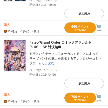
配信日：2021/10/26
試し読み
購入
660
ポイント
すぐに購入
1%
還元
：6ポイント獲得
Fate／Grand Order コミックアラカルト
PLUS！ SP 対決編III
対決というテーマにフォーカスすることによって、
サーヴァントの魅力を追求するアンソロジーコミッ
ク第...
もっと読む
181
配信日：2024/04/26
試し読み
購入
700
ポイント
すぐに購入
1%
還元
：7ポイント獲得