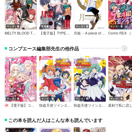
マンガ｜巻
実用書
マンガ｜巻
マンガ｜巻
MELTY BLOOD TYPE LUMINA Piece in Paradise
【電子版】TYPE－MOONエース
月姫 －A piece of blue glass moon－ ムーンフェイズ
コンプエース編集部先生の他作品
マンガ｜巻
マンガ｜巻
マンガ｜巻
マンガ｜巻
【電子版】コンプエース
快盗天使ツインエンジェル コミックアラカルト エンジェルSide
快盗天使ツインエンジェル コミックアラカルト ファントムSide
この本を読んだ人はこんな本も読んでいます