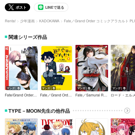
ポスト
LINEで送る
Renta!
少年漫画
KADOKAWA
Fate／Grand Order コミックアラカルト P
関連シリーズ作品
マンガ｜巻
マンガ｜巻
マンガ｜巻
マンガ｜巻
Fate/Grand Order-turas realta-
Fate／Grand Order 藤丸立香はわからない
Fate／Samurai Remnant
TYPE－MOON先生の他作品