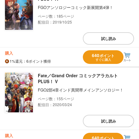
FGOアンソロジーコミック新展開第4弾！
185
配信日：2019/10/25
試し読み
購入
640
ポイント
すぐに購入
1%
還元
：6ポイント獲得
Fate／Grand Order コミックアラカルト
PLUS！ V
FGO2部4章インド異聞帯メインアンソロジー！
155
配信日：2020/03/24
試し読み
購入
640
ポイント