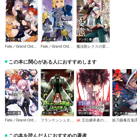
マンガ｜巻
マンガ｜巻
マンガ｜巻
Fate／Grand Order コミックアンソロジー
Fate／Grand Order 電撃コミックアンソロジー
魔法医レクスの変態カルテ
この本に関心がある人におすすめします
マンガ｜巻
マンガ｜巻
マンガ｜話
マンガ｜話
Fate／Grand Order コミックアラカルト
フランケンシュタ医院へようこそ！ セット版
王位継承者の俺は覚醒兆候ゼロの肉体を手に入れて自由を謳歌する。
妖刀蠱毒百鬼
この本を読んだ人におすすめの著者