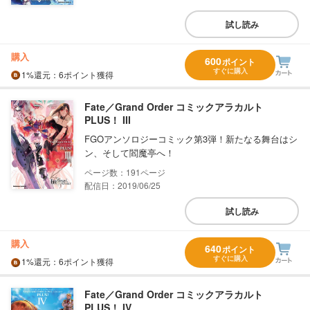
試し読み
購入
600
ポイント
すぐに購入
1%
還元
：6ポイント獲得
Fate／Grand Order コミックアラカルト
PLUS！ III
FGOアンソロジーコミック第3弾！新たなる舞台はシ
ン、そして閻魔亭へ！
191
配信日：2019/06/25
試し読み
購入
640
ポイント
すぐに購入
1%
還元
：6ポイント獲得
Fate／Grand Order コミックアラカルト
PLUS！ IV