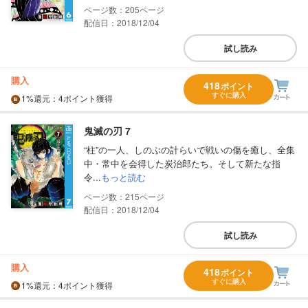
205
配信日：2018/12/04
試し読み
購入
418
ポイント
すぐに購入
1%
還元
：4ポイント獲得
鬼滅の刃 7
“柱”の一人、しのぶの計らいで戦いの傷を癒し、全集
中・常中を会得した炭治郎たち。そして新たな指
令...
もっと読む
215
配信日：2018/12/04
試し読み
購入
418
ポイント
すぐに購入
1%
還元
：4ポイント獲得