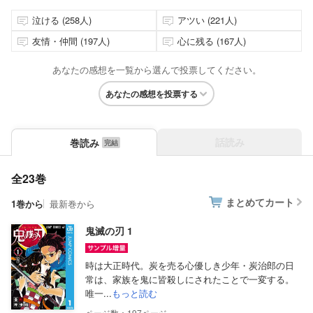
泣ける (258人)
アツい (221人)
友情・仲間 (197人)
心に残る (167人)
あなたの感想を一覧から選んで投票してください。
あなたの感想を投票する
話読み
巻読み
全23巻
まとめてカート
1巻から
最新巻から
鬼滅の刃 1
時は大正時代。炭を売る心優しき少年・炭治郎の日
常は、家族を鬼に皆殺しにされたことで一変する。
唯一...
もっと読む
197