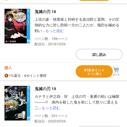
鬼滅の刃 18
上弦の参・猗窩座と対峙する炭治郎と冨岡。その圧
倒的な力に対し防戦一方の二人だが、熾烈を極める
戦い...
もっと読む
199
配信日：2019/12/04
試し読み
購入
418
ポイント
すぐに購入
1%
還元
：4ポイント獲得
鬼滅の刃 19
カナヲと伊之助 対 上弦の弐・童磨の戦いは極限
へ――!! 身内を殺した鬼を前にして怒りに震える
二...
もっと読む
201
配信日：2020/02/04