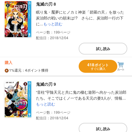
鬼滅の刃 8
眠り鬼・魘夢にヒノカミ神楽「碧羅の天」を放った
炭治郎の戦いの顛末は!? さらに、炭治郎一行の下
に...
もっと読む
199
配信日：2018/12/04
試し読み
購入
418
ポイント
すぐに購入
1%
還元
：4ポイント獲得
鬼滅の刃 9
“音柱”宇髄天元と共に鬼の棲む遊郭へ向かった炭治郎
たち。そこではくノ一である天元の妻3人が、情報...
もっと読む
199
配信日：2018/12/04
試し読み