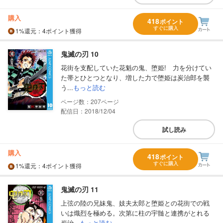
購入
418
ポイント
すぐに購入
1%
還元
：4ポイント獲得
鬼滅の刃 10
花街を支配していた花魁の鬼、堕姫! 力を分けてい
た帯とひとつとなり、増した力で堕姫は炭治郎を襲
う...
もっと読む
207
配信日：2018/12/04
試し読み
購入
418
ポイント
すぐに購入
1%
還元
：4ポイント獲得
鬼滅の刃 11
上弦の陸の兄妹鬼、妓夫太郎と堕姫との花街での戦
いは熾烈を極める。次第に柱の宇髄と連携がとれる
炭治...
もっと読む