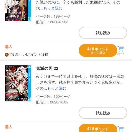
た戦いの末に、辛くも勝利した鬼殺隊だが、その
代...
もっと読む
199
配信日：2020/07/03
試し読み
購入
418
ポイント
すぐに購入
1%
還元
：4ポイント獲得
鬼滅の刃 22
夜明けまで一時間以上を残し、無惨の猛攻は一層激
しさを増す。残る柱全員で食らいつく鬼殺隊だが、
その...
もっと読む
199
配信日：2020/10/02
試し読み
購入
418
ポイント