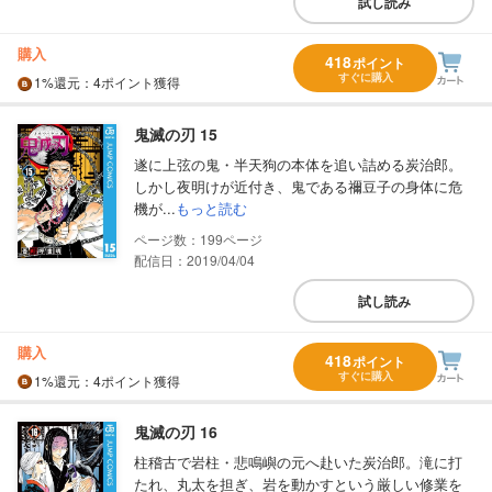
試し読み
購入
418
ポイント
すぐに購入
1%
還元
：4ポイント獲得
鬼滅の刃 15
遂に上弦の鬼・半天狗の本体を追い詰める炭治郎。
しかし夜明けが近付き、鬼である禰豆子の身体に危
機が...
もっと読む
199
配信日：2019/04/04
試し読み
購入
418
ポイント
すぐに購入
1%
還元
：4ポイント獲得
鬼滅の刃 16
柱稽古で岩柱・悲鳴嶼の元へ赴いた炭治郎。滝に打
たれ、丸太を担ぎ、岩を動かすという厳しい修業を