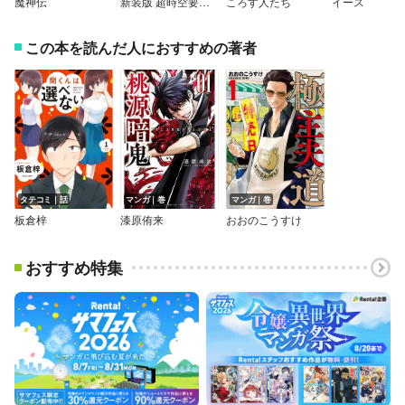
魔神伝
新装版 超時空要塞マクロス2‐LOVERS AGAIN‐
ころす人たち
イース
この本を読んだ人におすすめの著者
タテコミ｜話
マンガ｜巻
マンガ｜巻
板倉梓
漆原侑来
おおのこうすけ
おすすめ特集