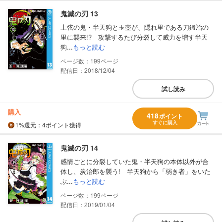
鬼滅の刃 13
上弦の鬼・半天狗と玉壺が、隠れ里である刀鍛冶の
里に襲来!? 攻撃するたび分裂して威力を増す半天
狗...
もっと読む
199
配信日：2018/12/04
試し読み
購入
418
ポイント
すぐに購入
1%
還元
：4ポイント獲得
鬼滅の刃 14
感情ごとに分裂していた鬼・半天狗の本体以外が合
体し、炭治郎を襲う! 半天狗から「弱き者」をいた
ぶ...
もっと読む
199
配信日：2019/01/04