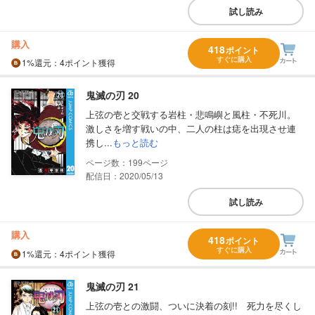
試し読み
購入
418
ポイント
すぐに購入
1%
還元
：4ポイント獲得
鬼滅の刃 20
上弦の壱と交戦する岩柱・悲鳴嶼と風柱・不死川。
激しさを増す戦いの中、二人の柱は痣を出現させ連
携し...
もっと読む
199
配信日：2020/05/13
試し読み
購入
418
ポイント
すぐに購入
1%
還元
：4ポイント獲得
鬼滅の刃 21
上弦の壱との激闘、ついに決着の刻!! 死力を尽くし