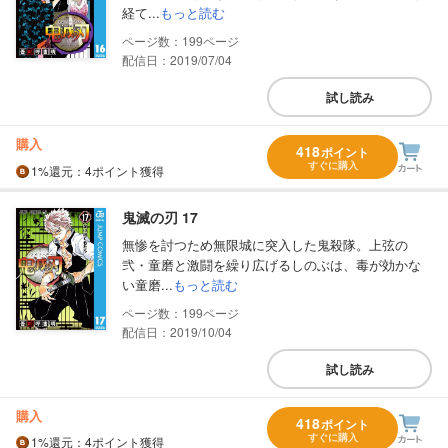
経て...
もっと読む
199
配信日：2019/07/04
試し読み
購入
418
ポイント
すぐに購入
1%
還元
：4ポイント獲得
鬼滅の刃 17
無惨を討つため無限城に突入した鬼殺隊。上弦の
弐・童磨と激闘を繰り広げるしのぶは、毒が効かな
い童磨...
もっと読む
199
配信日：2019/10/04
試し読み
購入
418
ポイント
すぐに購入
1%
還元
：4ポイント獲得