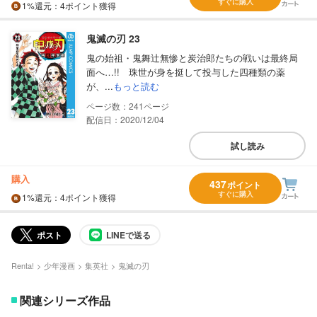
すぐに購入
1%
還元
：4ポイント獲得
鬼滅の刃 23
鬼の始祖・鬼舞辻無惨と炭治郎たちの戦いは最終局
面へ…!! 珠世が身を挺して投与した四種類の薬
が、...
もっと読む
241
配信日：2020/12/04
試し読み
購入
437
ポイント
すぐに購入
1%
還元
：4ポイント獲得
ポスト
LINEで送る
Renta!
少年漫画
集英社
鬼滅の刃
関連シリーズ作品