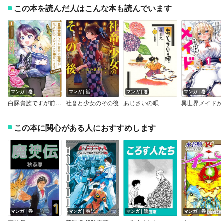
この本を読んだ人はこんな本も読んでいます
マンガ｜巻
マンガ｜話
マンガ｜巻
マンガ｜巻
白豚貴族ですが前世の記憶が生えたのでひよこな弟育てます＠COMIC
社畜と少女のその後
あじさいの唄
この本に関心がある人におすすめします
マンガ｜巻
マンガ｜巻
マンガ｜話
マンガ｜巻