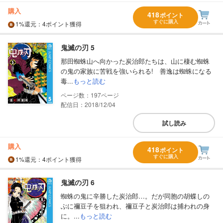
購入
418
ポイント
すぐに購入
1%
還元
：4ポイント獲得
鬼滅の刃 5
那田蜘蛛山へ向かった炭治郎たちは、山に棲む蜘蛛
の鬼の家族に苦戦を強いられる! 善逸は蜘蛛になる
毒...
もっと読む
197
配信日：2018/12/04
試し読み
購入
418
ポイント
すぐに購入
1%
還元
：4ポイント獲得
鬼滅の刃 6
蜘蛛の鬼に辛勝した炭治郎…。だが同胞の胡蝶しの
ぶに禰豆子を狙われ、禰豆子と炭治郎は捕われの身
に。...
もっと読む