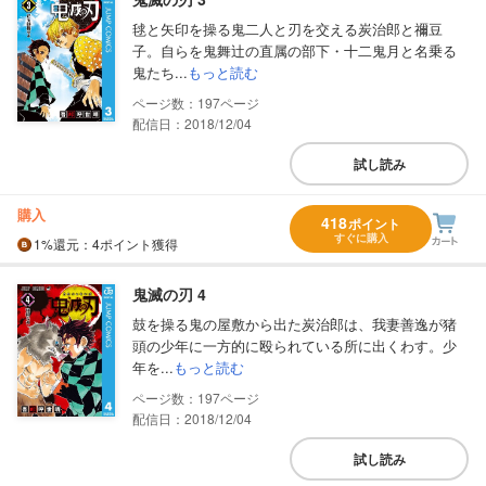
毬と矢印を操る鬼二人と刃を交える炭治郎と禰豆
子。自らを鬼舞辻の直属の部下・十二鬼月と名乗る
鬼たち...
もっと読む
197
配信日：2018/12/04
試し読み
購入
418
ポイント
すぐに購入
1%
還元
：4ポイント獲得
鬼滅の刃 4
鼓を操る鬼の屋敷から出た炭治郎は、我妻善逸が猪
頭の少年に一方的に殴られている所に出くわす。少
年を...
もっと読む
197
配信日：2018/12/04
試し読み