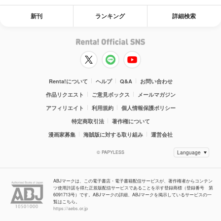
新刊
ランキング
詳細検索
Renta!について
ヘルプ
Q&A
お問い合わせ
作品リクエスト
ご意見ボックス
メールマガジン
アフィリエイト
利用規約
個人情報保護ポリシー
特定商取引法
著作権について
漫画家募集
海賊版に対する取り組み
運営会社
© PAPYLESS
ABJマークは、この電子書店・電子書籍配信サービスが、著作権者からコンテン
ツ使用許諾を得た正規版配信サービスであることを示す登録商標（登録番号 第
6091713号）です。ABJマークの詳細、ABJマークを掲示しているサービスの一
覧はこちら。
https://aebs.or.jp