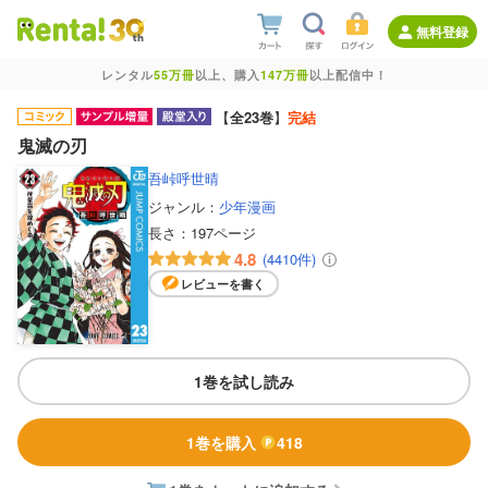
無料登録
レンタル
55万冊
以上、購入
147万冊
以上配信中！
【
全23巻
】
完結
鬼滅の刃
吾峠呼世晴
ジャンル：
少年漫画
長さ：
197ページ
4.8
(4410件)
レビューを書く
1巻を試し読み
1巻を購入
418