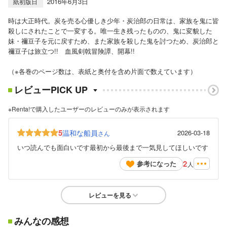
2016年6月3日
紙初版日
時は大正時代。炭を売る心優しき少年・炭治郎の日常は、家族を鬼に皆
殺しにされたことで一変する。唯一生き残ったものの、鬼に変貌した
妹・禰豆子を元に戻すため、また家族を殺した鬼を討つため、炭治郎と
禰豆子は旅立つ!! 血風剣戟冒険譚、開幕!!
（※各巻のページ数は、表紙と奥付を含め片面で数えています）
レビューPICK UP
※Renta!で購入したユーザーのレビューのみが表示されます
5
温和な船員
2026-03-18
さん
いつ読んでも面白いです最初から最後まで一気見してほしいです
2
参考になった
人
レビューを見る
みんなの感想