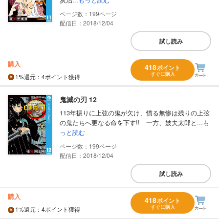
199
配信日：2018/12/04
試し読み
購入
418
ポイント
すぐに購入
1%
還元
：4ポイント獲得
鬼滅の刃 12
113年振りに上弦の鬼が欠け、憤る無惨は残りの上弦
の鬼たちへ更なる命を下す!! 一方、妓夫太郎と...
も
っと読む
199
配信日：2018/12/04
試し読み
購入
418
ポイント
すぐに購入
1%
還元
：4ポイント獲得