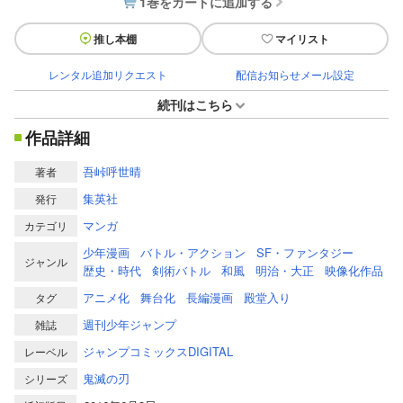
1巻をカートに追加する
推し本棚
マイリスト
レンタル追加リクエスト
配信お知らせメール設定
続刊はこちら
作品詳細
吾峠呼世晴
著者
集英社
発行
マンガ
カテゴリ
少年漫画
バトル・アクション
SF・ファンタジー
ジャンル
歴史・時代
剣術バトル
和風
明治・大正
映像化作品
アニメ化
舞台化
長編漫画
殿堂入り
タグ
週刊少年ジャンプ
雑誌
ジャンプコミックスDIGITAL
レーベル
鬼滅の刃
シリーズ