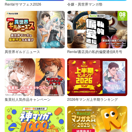
Renta!サマフェス2026
令嬢・異世界マンガ祭
異世界ギルドニュース
Renta!書店員の私的偏愛通信8月号
集英社人気作品キャンペーン
2026年マンガ上半期ランキング