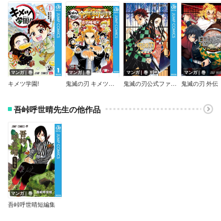
マンガ｜巻
マンガ｜巻
マンガ｜巻
マンガ｜巻
キメツ学園!
鬼滅の刃 キメツ学園!全集中ドリル
鬼滅の刃公式ファンブック 鬼殺隊見聞録
鬼滅の刃 外伝
吾峠呼世晴先生の他作品
マンガ｜巻
吾峠呼世晴短編集