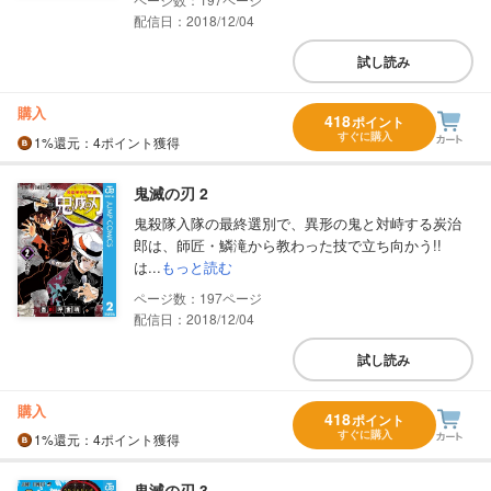
配信日：2018/12/04
試し読み
購入
418
ポイント
すぐに購入
1%
還元
：4ポイント獲得
鬼滅の刃 2
鬼殺隊入隊の最終選別で、異形の鬼と対峙する炭治
郎は、師匠・鱗滝から教わった技で立ち向かう!!
は...
もっと読む
197
配信日：2018/12/04
試し読み
購入
418
ポイント
すぐに購入
1%
還元
：4ポイント獲得
鬼滅の刃 3